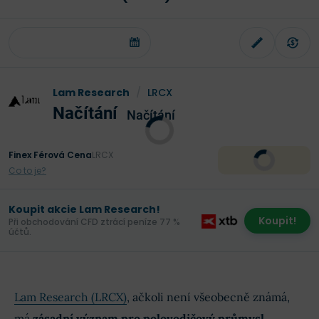
Lam Research
/
LRCX
Načítání
Načítání
Finex Férová Cena
LRCX
Co to je?
Koupit akcie Lam Research!
Koupit!
Při obchodování CFD ztrácí peníze 77 %
účtů.
Lam Research (LRCX)
, ačkoli není všeobecně známá,
má
zásadní význam pro polovodičový průmysl
.