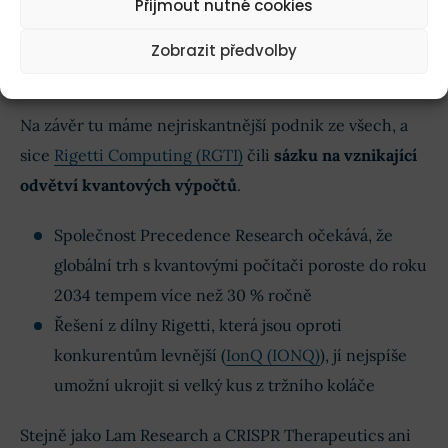
Koupit akcie Rigetti Computing
Přijmout nutné cookies
Koupit!
Při obchodování CFD ztrácí peníze 77 %
účtů.
Zobrazit předvolby
Na závěr tu máme nejriskantnější podnik ze všech, a
sice
Rigetti Computing (RGTI)
čili
sázku na vznikající
odvětví kvantových výpočtů
.
Společnost Precedence Research očekává, že
globální trh s kvantovými počítači poroste do roku
2034 tempem více než 30 % ročně
Řešení z dílny Rigetti, která jsou oproti
konkurentům levnější (
IonQ (IONQ)
), jí nejspíše
umožní ukrojit si velký kus z tržního koláče
Stejně jako Lam Research a CRISPR Therapeutics ani