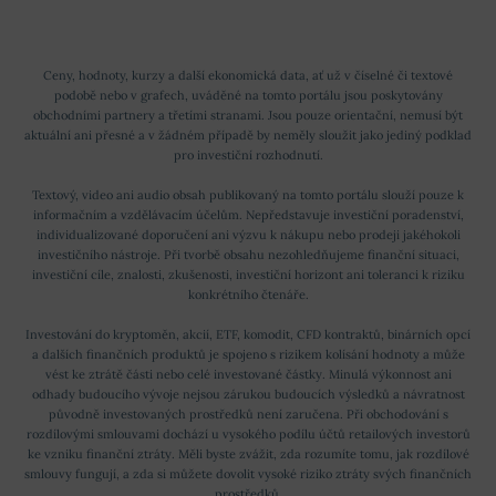
Ceny, hodnoty, kurzy a další ekonomická data, ať už v číselné či textové
podobě nebo v grafech, uváděné na tomto portálu jsou poskytovány
obchodními partnery a třetími stranami. Jsou pouze orientační, nemusí být
aktuální ani přesné a v žádném případě by neměly sloužit jako jediný podklad
pro investiční rozhodnutí.
Textový, video ani audio obsah publikovaný na tomto portálu slouží pouze k
informačním a vzdělávacím účelům. Nepředstavuje investiční poradenství,
individualizované doporučení ani výzvu k nákupu nebo prodeji jakéhokoli
investičního nástroje. Při tvorbě obsahu nezohledňujeme finanční situaci,
investiční cíle, znalosti, zkušenosti, investiční horizont ani toleranci k riziku
konkrétního čtenáře.
Investování do kryptoměn, akcií, ETF, komodit, CFD kontraktů, binárních opcí
a dalších finančních produktů je spojeno s rizikem kolísání hodnoty a může
vést ke ztrátě části nebo celé investované částky. Minulá výkonnost ani
odhady budoucího vývoje nejsou zárukou budoucích výsledků a návratnost
původně investovaných prostředků není zaručena. Při obchodování s
rozdílovými smlouvami dochází u vysokého podílu účtů retailových investorů
ke vzniku finanční ztráty. Měli byste zvážit, zda rozumíte tomu, jak rozdílové
smlouvy fungují, a zda si můžete dovolit vysoké riziko ztráty svých finančních
prostředků.