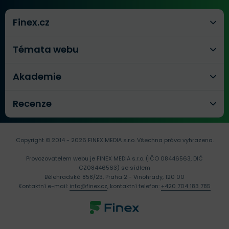
Finex.cz
Témata webu
Akademie
Recenze
Copyright © 2014 - 2026 FINEX MEDIA s.r.o.
Všechna práva vyhrazena.
Provozovatelem webu je FINEX MEDIA s.r.o. (IČO 08446563, DIČ
CZ08446563) se sídlem
Bělehradská 858/23, Praha 2 - Vinohrady, 120 00
Kontaktní e-mail:
info@finex.cz
, kontaktní telefon:
+420 704 183 785