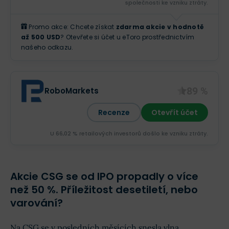
společnosti ke vzniku ztráty.
Promo akce: Chcete získat
zdarma akcie v hodnotě
až 500 USD
? Otevřete si účet u eToro prostřednictvím
našeho odkazu.
89 %
RoboMarkets
Recenze
Otevřít účet
U 66,02 % retailových investorů došlo ke vzniku ztráty.
Akcie CSG se od IPO propadly o více
než 50 %. Příležitost desetiletí, nebo
varování?
Na CSG se v posledních měsících snesla vlna