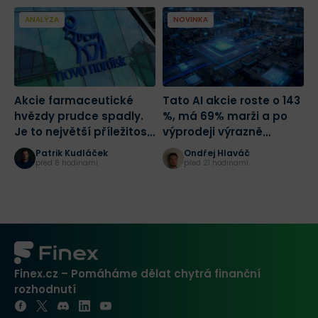
rocks wins the game. And that’s always
been my philosophy.“ – Peter Lynch.
ANALÝZA
NOVINKA
Akcie farmaceutické
Tato AI akcie roste o 143
C
hvězdy prudce spadly.
%, má 69% marži a po
T
Je to největší příležitost
výprodeji výrazně
tohoto desetiletí?
zlevnila
Patrik Kudláček
Ondřej Hlaváč
před 8 hodinami
před 21 hodinami
Finex.cz – Pomáháme dělat chytrá finanční
rozhodnutí