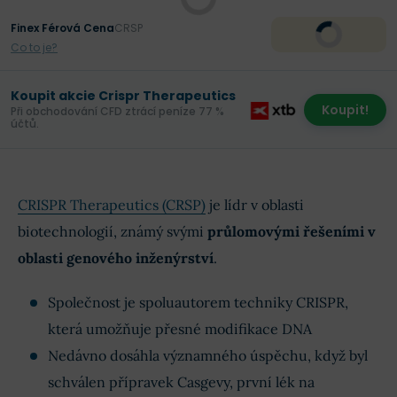
Finex Férová Cena
CRSP
Co to je?
Koupit akcie Crispr Therapeutics
Koupit!
Při obchodování CFD ztrácí peníze 77 %
účtů.
CRISPR Therapeutics (CRSP)
je lídr v oblasti
biotechnologií, známý svými
průlomovými řešeními v
oblasti genového inženýrství
.
Společnost je spoluautorem techniky CRISPR,
která umožňuje přesné modifikace DNA
Nedávno dosáhla významného úspěchu, když byl
schválen přípravek Casgevy, první lék na