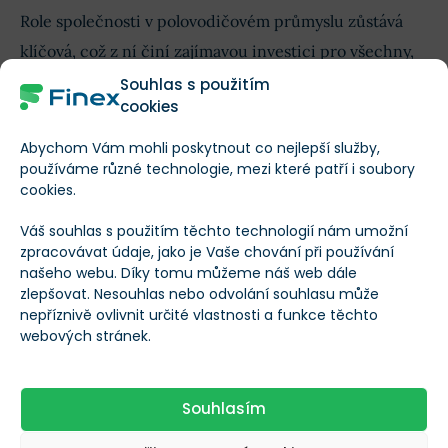
Role společnosti v polovodičovém průmyslu zůstává
klíčová, což z ní činí zajímavou investici pro všechny,
kteří se nebojí trochy
investičního rizika
.
Souhlas s použitím
cookies
Rigetti Computing (RGTI)
Abychom Vám mohli poskytnout co nejlepší služby,
používáme různé technologie, mezi které patří i soubory
cookies.
Váš souhlas s použitím těchto technologií nám umožní
zpracovávat údaje, jako je Vaše chování při používání
našeho webu. Díky tomu můžeme náš web dále
Rigetti Computing
/
RGTI
zlepšovat. Nesouhlas nebo odvolání souhlasu může
Načítání
nepříznivě ovlivnit určité vlastnosti a funkce těchto
Načítání
webových stránek.
Finex Férová Cena
RGTI
Co to je?
Souhlasím