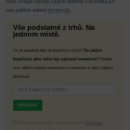
věků, čerpat výhody z jejich stability a nezřídka při
tom pobírat solidní
dividendu
.
Vše podstatné z trhů. Na
jednom místě.
Co se aktuálně děje na finančních trzích?
Do jakých
finančních aktiv může být zajímavé investovat?
Přidejte
se k odběru našeho newsletteru a nenechte si utéct žádnou
příležitost.
PŘIHLÁSIT
Přihlášením vyjadřujete souhlas s našimi
zásadami