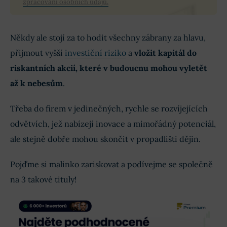
zpracování osobních údajů.
Někdy ale stojí za to hodit všechny zábrany za hlavu,
přijmout vyšší
investiční riziko
a
vložit kapitál do
riskantních akcií, které v budoucnu mohou vyletět
až k nebesům
.
Třeba do firem v jedinečných, rychle se rozvíjejících
odvětvích, jež nabízejí inovace a mimořádný potenciál,
ale stejně dobře mohou skončit v propadlišti dějin.
Pojďme si malinko zariskovat a podívejme se společně
na 3 takové tituly!