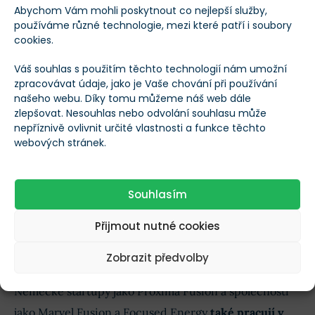
krále umělé inteligence!
Abychom Vám mohli poskytnout co nejlepší služby,
používáme různé technologie, mezi které patří i soubory
cookies.
Společnost Commonwealth Fusion Systems, spojená s
Váš souhlas s použitím těchto technologií nám umožní
MIT, používá u svých projektů SPARC a ARC magnety z
zpracovávat údaje, jako je Vaše chování při používání
našeho webu. Díky tomu můžeme náš web dále
vysokoteplotních supravodičů (HTS).
zlepšovat. Nesouhlas nebo odvolání souhlasu může
nepříznivě ovlivnit určité vlastnosti a funkce těchto
Díky nim mohou být fúzní reaktory menší, protože
webových stránek.
vytvářejí mnohem silnější magnetické pole než
běžné supravodiče
.
Souhlasím
Společnosti TAE Technologies a Tokamak Energy
Přijmout nutné cookies
postupují vpřed s inovativními konfiguracemi a
systémy magnetů HTS.
Zobrazit předvolby
Německé startupy jako Proxima Fusion a společnosti
jako Marvel Fusion a Focused Energy
také pracují v