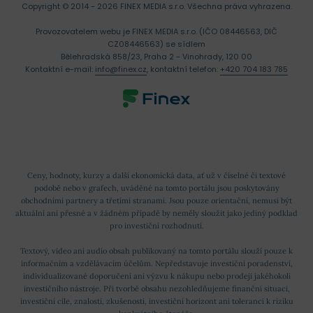
Copyright © 2014 - 2026 FINEX MEDIA s.r.o.
Všechna práva vyhrazena.
Provozovatelem webu je FINEX MEDIA s.r.o. (IČO 08446563, DIČ
CZ08446563) se sídlem
Bělehradská 858/23, Praha 2 - Vinohrady, 120 00
Kontaktní e-mail:
info@finex.cz
, kontaktní telefon:
+420 704 183 785
Ceny, hodnoty, kurzy a další ekonomická data, ať už v číselné či textové
podobě nebo v grafech, uváděné na tomto portálu jsou poskytovány
obchodními partnery a třetími stranami. Jsou pouze orientační, nemusí být
aktuální ani přesné a v žádném případě by neměly sloužit jako jediný podklad
pro investiční rozhodnutí.
Textový, video ani audio obsah publikovaný na tomto portálu slouží pouze k
informačním a vzdělávacím účelům. Nepředstavuje investiční poradenství,
individualizované doporučení ani výzvu k nákupu nebo prodeji jakéhokoli
investičního nástroje. Při tvorbě obsahu nezohledňujeme finanční situaci,
investiční cíle, znalosti, zkušenosti, investiční horizont ani toleranci k riziku