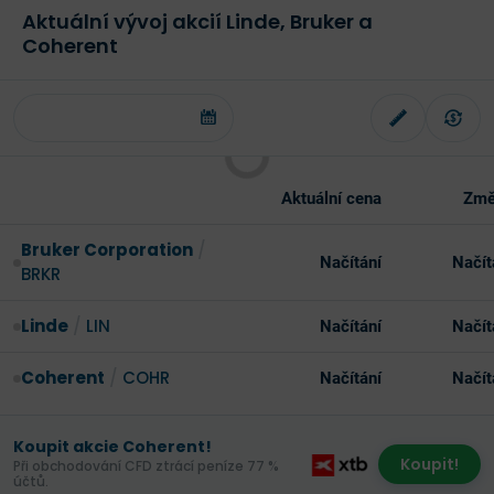
Aktuální vývoj akcií Linde, Bruker a
Coherent
Aktuální cena
Změ
Bruker Corporation
/
Načítání
Načít
BRKR
Linde
/
LIN
Načítání
Načít
Coherent
/
COHR
Načítání
Načít
Koupit akcie Coherent!
Koupit!
Při obchodování CFD ztrácí peníze 77 %
účtů.