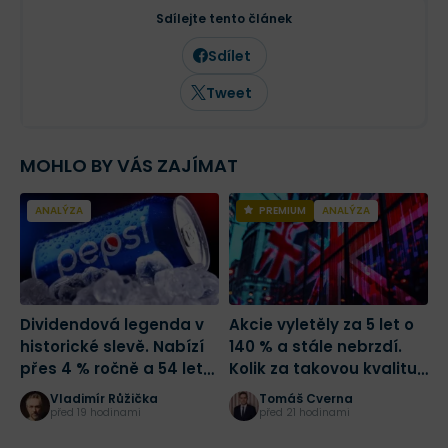
analýze tradičních i kryptoměnových
Sdílejte tento článek
trhů. Ve Finexu působí jako šéfredaktor a
zaměřuje se na investování,
Sdílet
makroekonomii a aktuální dění na
finančních trzích.
Tweet
MOHLO BY VÁS ZAJÍMAT
ANALÝZA
PREMIUM
ANALÝZA
Dividendová legenda v
Akcie vyletěly za 5 let o
A
historické slevě. Nabízí
140 % a stále nebrzdí.
h
přes 4 % ročně a 54 let
Kolik za takovou kvalitu
J
růstu dividendy
zaplatit?
t
Vladimír Růžička
Tomáš Cverna
před 19 hodinami
před 21 hodinami