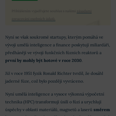
Přihlášením vyjadřujete souhlas s našimi
zásadami
zpracování osobních údajů.
Nyní se však soukromé startupy, kterým pomáhá ve
vývoji umělá inteligence a finance poskytují miliardáři,
předhánějí ve vývoji funkčních fúzních reaktorů a
první by mohly být hotové v roce 2030
.
Již v roce 1951 fyzik Ronald Richter tvrdil, že dosáhl
jaderné fúze, což bylo později vyvráceno.
Nyní umělá inteligence a vysoce výkonná výpočetní
technika (HPC) transformují úsilí o fúzi a urychlují
úspěchy v oblasti materiálů, magnetů a laserů
směrem