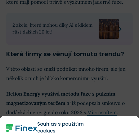
které mají pomoci právě s výzkumem jaderné fúze.
2 akcie, které mohou díky AI s klidem
růst dalších 20 let!
Které firmy se věnují tomuto trendu?
V této oblasti se snaží podnikat mnoho firem, ale jen
několik z nich je blízko komerčnímu využití.
Helion Energy využívá metodu fúze s pulzním
magnetizovaným terčem
a již podepsala smlouvu o
dodávkách energie do roku 2028 s
Microsoftem
.
Souhlas s použitím
cookies
Microsoft právě upevňuje svou pozici