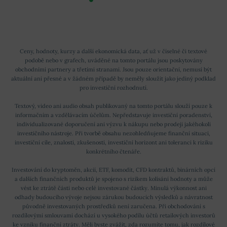
Ceny, hodnoty, kurzy a další ekonomická data, ať už v číselné či textové
podobě nebo v grafech, uváděné na tomto portálu jsou poskytovány
obchodními partnery a třetími stranami. Jsou pouze orientační, nemusí být
aktuální ani přesné a v žádném případě by neměly sloužit jako jediný podklad
pro investiční rozhodnutí.
Textový, video ani audio obsah publikovaný na tomto portálu slouží pouze k
informačním a vzdělávacím účelům. Nepředstavuje investiční poradenství,
individualizované doporučení ani výzvu k nákupu nebo prodeji jakéhokoli
investičního nástroje. Při tvorbě obsahu nezohledňujeme finanční situaci,
investiční cíle, znalosti, zkušenosti, investiční horizont ani toleranci k riziku
konkrétního čtenáře.
Investování do kryptoměn, akcií, ETF, komodit, CFD kontraktů, binárních opcí
a dalších finančních produktů je spojeno s rizikem kolísání hodnoty a může
vést ke ztrátě části nebo celé investované částky. Minulá výkonnost ani
odhady budoucího vývoje nejsou zárukou budoucích výsledků a návratnost
původně investovaných prostředků není zaručena. Při obchodování s
rozdílovými smlouvami dochází u vysokého podílu účtů retailových investorů
ke vzniku finanční ztráty. Měli byste zvážit, zda rozumíte tomu, jak rozdílové