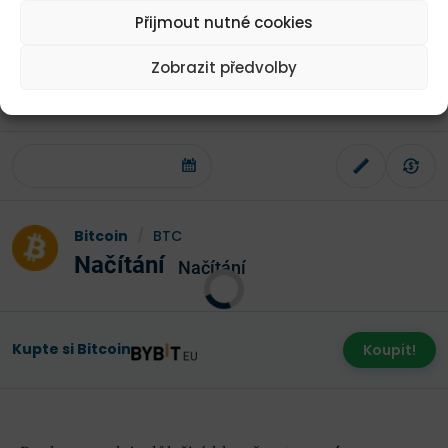
která nechce držet pouze hotovost. Zároveň ale
Přijmout nutné cookies
přidává
volatilitu
.
Zobrazit předvolby
Aktuální cenový graf Bitcoinu
Bitcoin
/
BTC
Načítání
Načítání
Kupte si Bitcoin
Koupit!