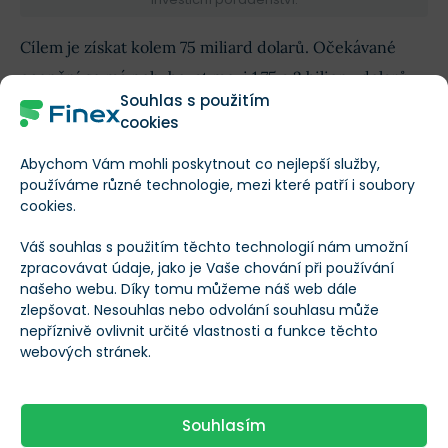
Cílem je získat kolem 75 miliard dolarů. Očekávané
ocenění se má pohybovat mezi 1,75 a 2 biliony dolarů.
Souhlas s použitím
Pokud nabídka projde,
překonala by i
Saudi Aramco
,
cookies
jehož IPO z roku 2019 vyneslo 29,4 miliardy dolarů.
Abychom Vám mohli poskytnout co nejlepší služby,
používáme různé technologie, mezi které patří i soubory
Musk si má po vstupu na burzu
ponechat 85,1 %
cookies.
hlasovacích práv
. Prospekt zároveň mluví o celkovém
Váš souhlas s použitím těchto technologií nám umožní
adresovatelném trhu kolem 28,5 bilionu dolarů, což je
zpracovávat údaje, jako je Vaše chování při používání
odvážné i na poměry SpaceX.
našeho webu. Díky tomu můžeme náš web dále
zlepšovat. Nesouhlas nebo odvolání souhlasu může
nepříznivě ovlivnit určité vlastnosti a funkce těchto
Bitcoin jako součást příběhu
webových stránek.
Co tím Musk sleduje právě před
IPO
? Bitcoin v rozvaze
může
posílit příběh růstové technologické firmy
,
Souhlasím