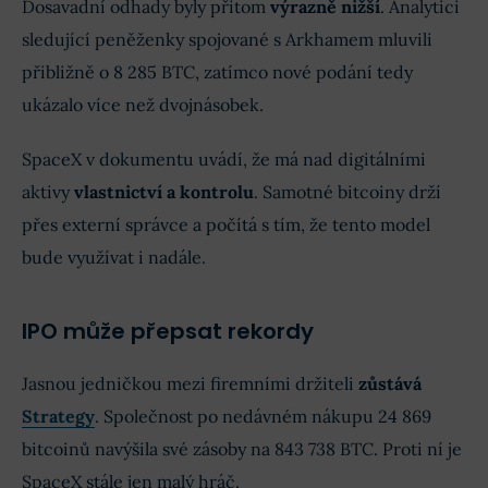
Dosavadní odhady byly přitom
výrazně nižší
. Analytici
sledující peněženky spojované s Arkhamem mluvili
přibližně o 8 285 BTC, zatímco nové podání tedy
ukázalo více než dvojnásobek.
SpaceX v dokumentu uvádí, že má nad digitálními
aktivy
vlastnictví a kontrolu
. Samotné bitcoiny drží
přes externí správce a počítá s tím, že tento model
bude využívat i nadále.
IPO může přepsat rekordy
Jasnou jedničkou mezi firemními držiteli
zůstává
Strategy
. Společnost po nedávném nákupu 24 869
bitcoinů navýšila své zásoby na 843 738 BTC. Proti ní je
SpaceX stále jen malý hráč.