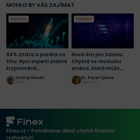
MOHLO BY VÁS ZAJÍMAT
NOVINKA
NOVINKA
94% ztráta a panika na
Nová éra pro Solanu:
R
trhu: Nyní experti známé
Chystá se revoluční
D
kryptoměně
změna, která může
o
předpovídají růst o 1 700
spustit masivní růst
Ondřej Hlaváč
Bc. Pavel Sýkora
%
včera
před 2 dny
Finex.cz – Pomáháme dělat chytrá finanční
rozhodnutí