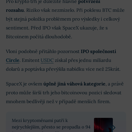
Pro krypto trh je důležité hlavně
potvrzení
rozsahu
. Riziko však nezmizelo. Při poklesu BTC může
být stejná položka problémem pro výsledky i celkový
sentiment. Před IPO však SpaceX ukazuje, že s
Bitcoinem počítá dlouhodobě.
Vloni podobně přitáhlo pozornost
IPO společnosti
Circle
. Emitent
USDC
získal přes jednu miliardu
dolarů a poptávka převýšila nabídku více než 25krát.
SpaceX je ovšem
úplně jiná váhová kategorie
, a právě
proto může širší trh jeho bitcoinovou pozici sledovat
mnohem bedlivěji než v případě menších firem.
Mezi kryptoměnami patří k
nejrychlejším, přesto se propadla o 94