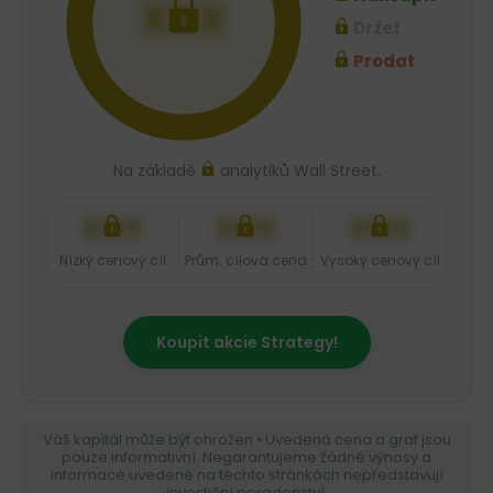
XXX
Držet
Prodat
Na základě
analytiků Wall Street.
XXX
XXX
XXX
Nízký cenový cíl
Prům. cílová cena
Vysoký cenový cíl
Koupit akcie Strategy!
Váš kapitál může být ohrožen • Uvedená cena a graf jsou
pouze informativní. Negarantujeme žádné výnosy a
informace uvedené na těchto stránkách nepředstavují
investiční poradenství.