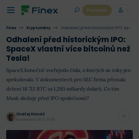
Premium
Finex
Kryptoměny
Odhalení před historickým IPO: SpaceX vlastní více bitcoinů než Tesla!
Odhalení před historickým IPO:
SpaceX vlastní více bitcoinů než
Tesla!
SpaceX konečně zveřejnilo čísla, o kterých se roky jen
spekulovalo. V dokumentech pro SEC firma přiznala
držení 18 712 BTC za 1,293 miliardy dolarů. Co tím
Musk sleduje před IPO společnosti?
Ondřej Hlaváč
Publikováno
29. 5. 2026