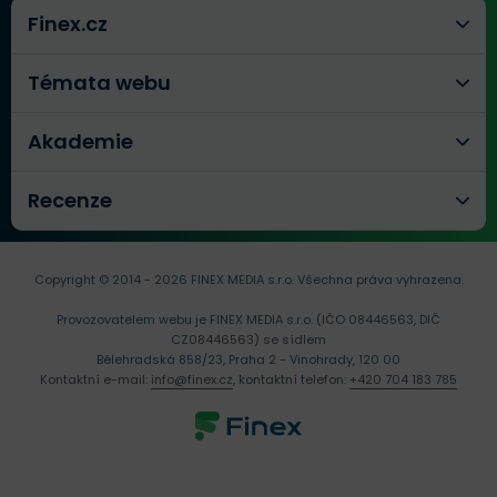
Finex.cz
Témata webu
Akademie
Recenze
Copyright © 2014 - 2026 FINEX MEDIA s.r.o.
Všechna práva vyhrazena.
Provozovatelem webu je FINEX MEDIA s.r.o. (IČO 08446563, DIČ
CZ08446563) se sídlem
Bělehradská 858/23, Praha 2 - Vinohrady, 120 00
Kontaktní e-mail:
info@finex.cz
, kontaktní telefon:
+420 704 183 785