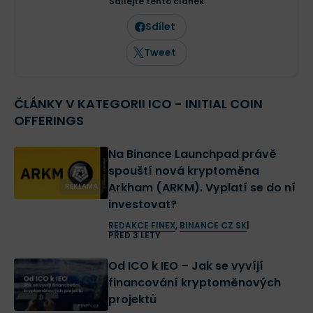
Sdílejte tento článek
Sdílet
Tweet
ČLÁNKY V KATEGORII ICO - INITIAL COIN
OFFERINGS
Na Binance Launchpad právě
spouští nová kryptoměna
Arkham (ARKM). Vyplatí se do ní
REKLAMA
investovat?
REDAKCE FINEX
,
BINANCE CZ SK
|
PŘED 3 LETY
Od ICO k IEO – Jak se vyvíjí
financování kryptoměnových
projektů