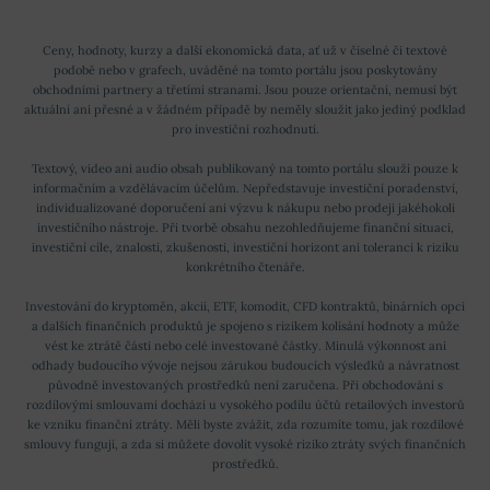
Ceny, hodnoty, kurzy a další ekonomická data, ať už v číselné či textové
podobě nebo v grafech, uváděné na tomto portálu jsou poskytovány
obchodními partnery a třetími stranami. Jsou pouze orientační, nemusí být
aktuální ani přesné a v žádném případě by neměly sloužit jako jediný podklad
pro investiční rozhodnutí.
Textový, video ani audio obsah publikovaný na tomto portálu slouží pouze k
informačním a vzdělávacím účelům. Nepředstavuje investiční poradenství,
individualizované doporučení ani výzvu k nákupu nebo prodeji jakéhokoli
investičního nástroje. Při tvorbě obsahu nezohledňujeme finanční situaci,
investiční cíle, znalosti, zkušenosti, investiční horizont ani toleranci k riziku
konkrétního čtenáře.
Investování do kryptoměn, akcií, ETF, komodit, CFD kontraktů, binárních opcí
a dalších finančních produktů je spojeno s rizikem kolísání hodnoty a může
vést ke ztrátě části nebo celé investované částky. Minulá výkonnost ani
odhady budoucího vývoje nejsou zárukou budoucích výsledků a návratnost
původně investovaných prostředků není zaručena. Při obchodování s
rozdílovými smlouvami dochází u vysokého podílu účtů retailových investorů
ke vzniku finanční ztráty. Měli byste zvážit, zda rozumíte tomu, jak rozdílové
smlouvy fungují, a zda si můžete dovolit vysoké riziko ztráty svých finančních
prostředků.