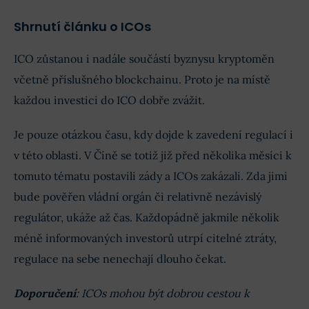
Shrnutí článku o ICOs
ICO zůstanou i nadále součástí byznysu kryptoměn
včetně příslušného blockchainu. Proto je na místě
každou investici do ICO dobře zvážit.
Je pouze otázkou času, kdy dojde k zavedení regulací i
v této oblasti. V Číně se totiž již před několika měsíci k
tomuto tématu postavili zády a ICOs zakázali. Zda jimi
bude pověřen vládní orgán či relativně nezávislý
regulátor, ukáže až čas. Každopádně jakmile několik
méně informovaných investorů utrpí citelné ztráty,
regulace na sebe nenechají dlouho čekat.
Doporučení
: ICOs mohou být dobrou cestou k