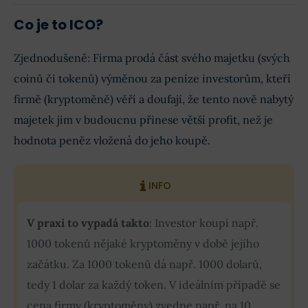
Co je to ICO?
Zjednodušeně: Firma prodá část svého majetku (svých
coinů či tokenů) výměnou za peníze investorům, kteří
firmě (kryptoměně) věří a doufají, že tento nově nabytý
majetek jim v budoucnu přinese větší profit, než je
hodnota peněz vložená do jeho koupě.
INFO
V praxi to vypadá takto
: Investor koupí např.
1000 tokenů nějaké kryptoměny v době jejího
začátku. Za 1000 tokenů dá např. 1000 dolarů,
tedy 1 dolar za každý token. V ideálním případě se
cena firmy (kryptoměny) zvedne např. na 10