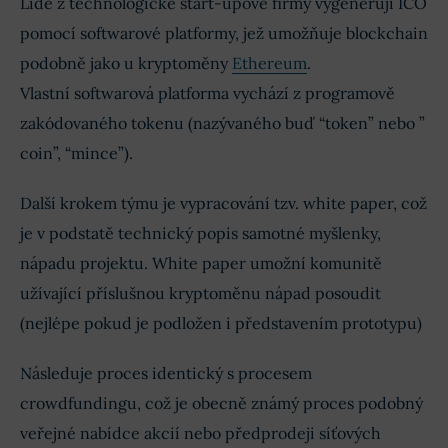
Lidé z technologické start-upové firmy vygenerují ICO
pomocí softwarové platformy, jež umožňuje blockchain
podobně jako u kryptoměny
Ethereum
.
Vlastní softwarová platforma vychází z programově
zakódovaného tokenu (nazývaného buď “token” nebo ”
coin”, “mince”).
Další krokem týmu je vypracování tzv. white paper, což
je v podstatě technický popis samotné myšlenky,
nápadu projektu. White paper umožní komunitě
užívající příslušnou kryptoměnu nápad posoudit
(nejlépe pokud je podložen i představením prototypu)
Následuje proces identický s procesem
crowdfundingu, což je obecně známý proces podobný
veřejné nabídce akcií nebo předprodeji síťových