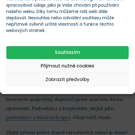
zpracovávat údaje, jako je Vaše chování při používání
našeho webu. Díky tomu můžeme náš web dále
Nevýhody ICO
zlepšovat. Nesouhlas nebo odvolání souhlasu může
nepříznivě ovlivnit určité vlastnosti a funkce těchto
vychází ze spekulací
webových stránek.
přitahuje mnohé podvodníky
může způsobovat zahlcení sít
Souhlasím
vyžaduje zásahy státních orgánů
Přijmout nutné cookies
nevede se žádná evidence
Zobrazit předvolby
Vzhledem k povaze
ICO
jakožto součásti byznysu
kryptoměn (a všem nepřehlédnutelným kladům s tímto
byznysem spojeným), doporučujeme značnou dávku
opatrnosti. Podvodníci u kryptoměn, stejně jako
podvodníci u binárních opcí
, číhají totiž všude.
Zjistit přesný počet dosud vytvořených mincí je téměř