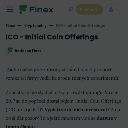
Premium
Finex
Kryptoměny
ICO - Initial Coin Offerings
ICO - Initial Coin Offerings
Redakce Finex
Touha nalézt jiné způsoby získání financí pro nově
vznikající firmy vedla ke zrodu různých experimentů.
Zpočátku jsme slýchali o tzv. crowd-fundingu. V roce
2017 se do popředí dostal pojem “Initial Coin Offerings
(ICOs). Co je ICO?
Vyplatí se do nich investovat?
A na
co si dát pozor? To a ještě mnohem více se
dozvíte v
tomto článku.