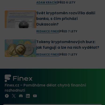
ADAM KRACÍK
|
PŘED 6 LETY
Svět kryptoměn rozvířila další
banka, s čím přichází
Dukascoin?
REDAKCE FINEX
|
PŘED 7 LETY
Tokeny kryptoměnových burz:
jak fungují a lze na nich vydělat?
REDAKCE FINEX
|
PŘED 7 LETY
Finex.cz – Pomáháme dělat chytrá finanční
rozhodnutí