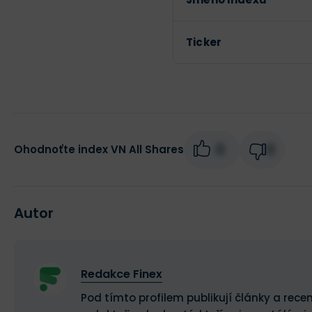
Ticker
0
0
Ohodnoťte index VN All Shares
Autor
Redakce Finex
Pod tímto profilem publikují články a recen