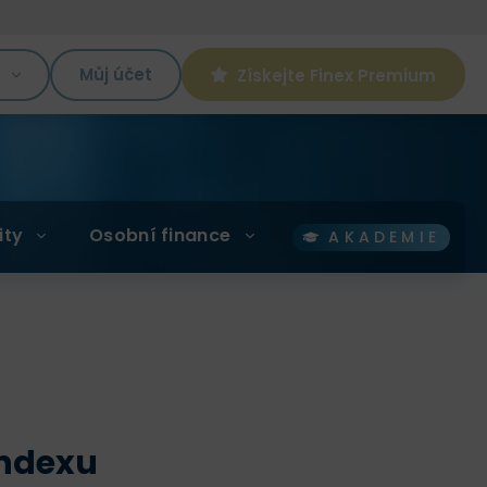
K
Můj účet
Získejte Finex Premium
ity
Osobní finance
AKADEMIE
indexu