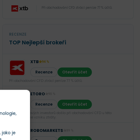
Při obchodování CFD ztrácí peníze 77 % účtů.
RECENZE
TOP Nejlepší brokeři
XTB
94 %
Recenze
Otevřít účet
Při obchodování CFD ztrácí peníze 77 % účtů.
ETORO
90 %
Recenze
Otevřít účet
nologie,
U 52 % retailových investorů došlo při obchodování CFD u této
společnosti ke vzniku ztráty.
ROBOMARKETS
89 %
jako je
e