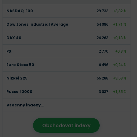
NASDAQ-100
29 733
+3,32 %
Dow Jones Industrial Average
54 086
+1,71 %
DAX 40
26 263
+0,13 %
PX
2 770
+0,8 %
Euro Stoxx 50
6 496
+0,24 %
Nikkei 225
66 288
+3,58 %
Russell 2000
3 037
+1,85 %
Všechny indexy...
Obchodovat indexy