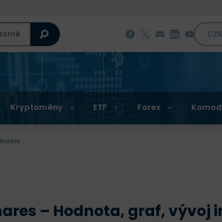
CZ
Kryptoměny
ETF
Forex
Komod
 indexu
hares – Hodnota, graf, vývoj 