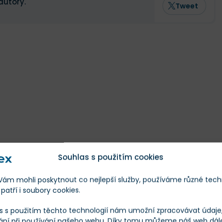
autory.
Tweet
Souhlas s použitím cookies
m mohli poskytnout co nejlepší služby, používáme různé tech
patří i soubory cookies.
s s použitím těchto technologií nám umožní zpracovávat údaje, 
ání při používání našeho webu. Díky tomu můžeme náš web dál