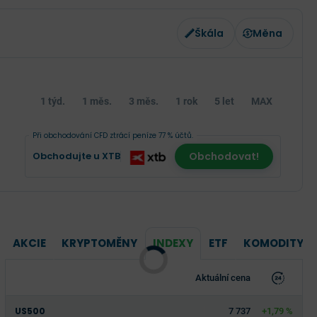
Škála
Měna
1 týd.
1 měs.
3 měs.
1 rok
5 let
MAX
Při obchodování CFD ztrácí peníze 77 % účtů.
Obchodujte u XTB
Obchodovat!
AKCIE
KRYPTOMĚNY
INDEXY
ETF
KOMODITY
Aktuální cena
US500
7 737
+1,79 %