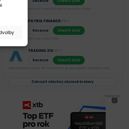
Recenze
Otevřít účet
té
U 66,02 % retailových investorů došlo ke vzniku ztráty.
PATRIA FINANCE
88 %
Recenze
Otevřít účet
edvolby
Investování zahrnuje rizika ztrát.‎
TRADING 212
87 %
Recenze
Otevřít účet
Sponzorovaný odkaz. Při investování je váš kapitál vystaven riziku.
Zobrazit všechny akciové brokery
Reklama
i