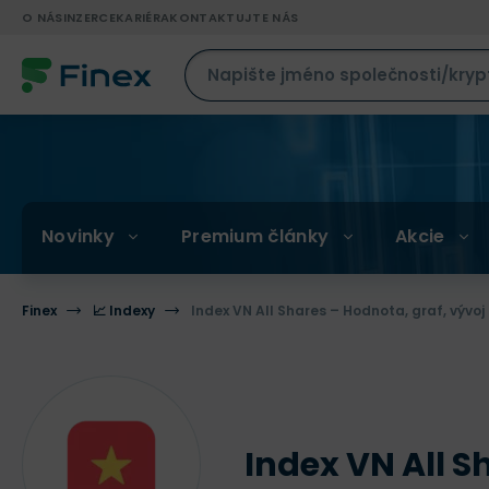
O NÁS
INZERCE
KARIÉRA
KONTAKTUJTE NÁS
Novinky
Premium články
Akcie
Finex
📈 Indexy
Index VN All Shares – Hodnota, graf, vývoj
Index VN All S