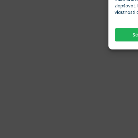
zlepšovat.
vlastnosti
S