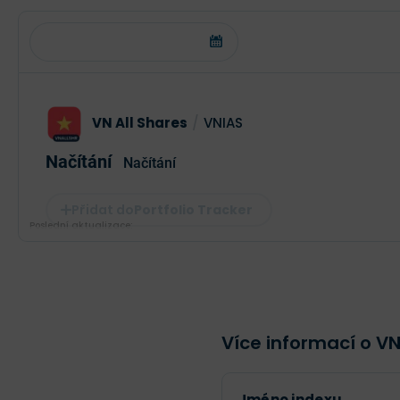
VN All Shares
/
VNIAS
Načítání
Načítání
Portfolio Tracker
Poslední aktualizace:
Více informací o VN
Jméno indexu