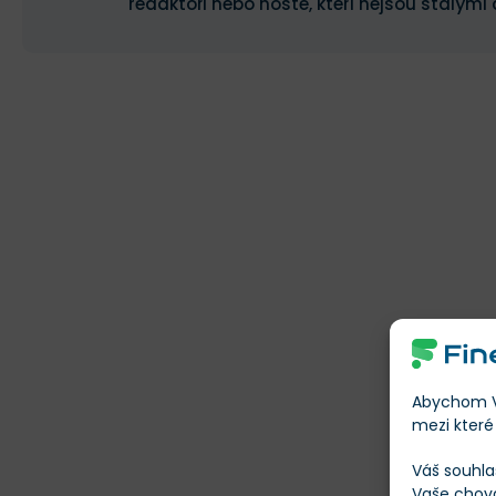
redaktoři nebo hosté, kteří nejsou stálými 
Abychom Vá
mezi které 
Váš souhla
Vaše chov