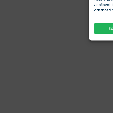
zlepšovat.
vlastnosti
S