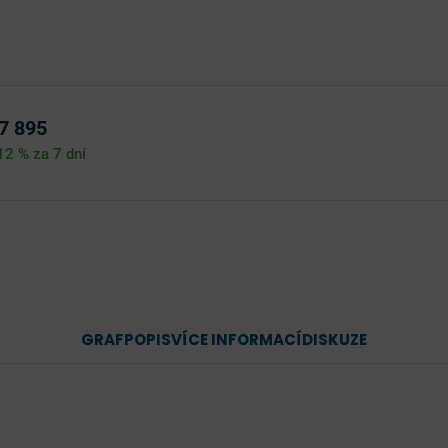
7 895
,12 %
za 7 dní
GRAF
POPIS
VÍCE INFORMACÍ
DISKUZE