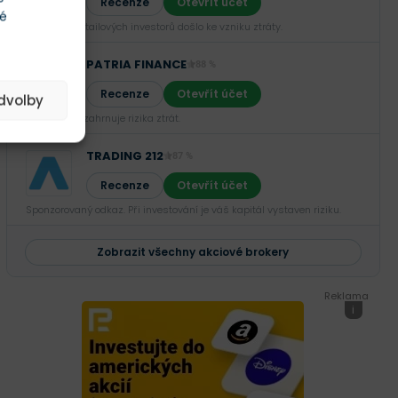
Recenze
Otevřít účet
té
U 66,02 % retailových investorů došlo ke vzniku ztráty.
PATRIA FINANCE
88 %
Recenze
Otevřít účet
edvolby
Investování zahrnuje rizika ztrát.‎
TRADING 212
87 %
Recenze
Otevřít účet
Sponzorovaný odkaz. Při investování je váš kapitál vystaven riziku.
Zobrazit všechny akciové brokery
Reklama
i