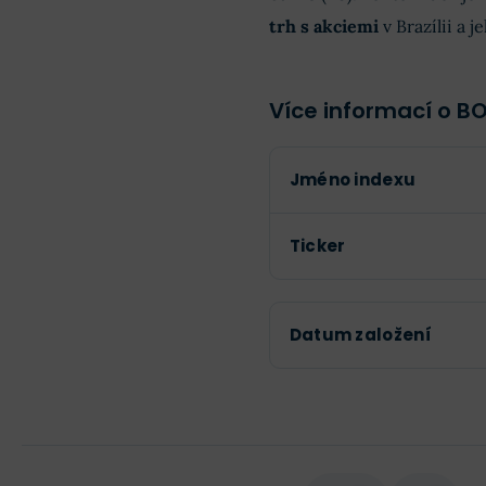
trh s akciemi
v Brazílii a j
Více informací o B
Jméno indexu
Ticker
Datum založení