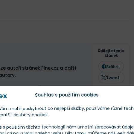
Sdílejte tento
článek
Sdílet
ze autoři stránek Finex.cz a další
autory.
Tweet
Souhlas s použitím cookies
m mohli poskytnout co nejlepší služby, používáme různé tech
patří i soubory cookies.
s s použitím těchto technologií nám umožní zpracovávat údaje, 
ání při používání našeho webu. Díky tomu můžeme náš web dál