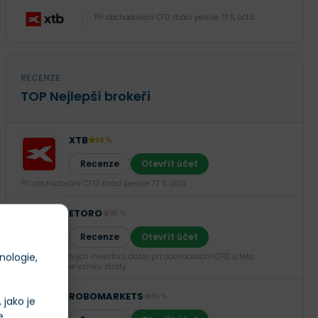
Při obchodování CFD ztrácí peníze 77 % účtů.
RECENZE
TOP Nejlepší brokeři
XTB
94 %
Recenze
Otevřít účet
Při obchodování CFD ztrácí peníze 77 % účtů.
ETORO
90 %
Recenze
Otevřít účet
nologie,
U 52 % retailových investorů došlo při obchodování CFD u této
společnosti ke vzniku ztráty.
ROBOMARKETS
89 %
jako je
e