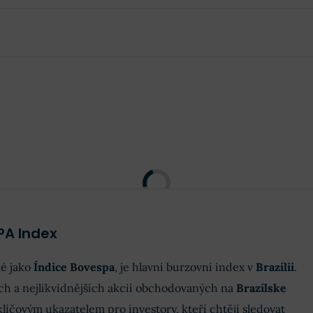
PA Index
é jako
Índice Bovespa
, je hlavní burzovní index v
Brazílii
.
ch a nejlikvidnějších akcií obchodovaných na
Brazílske
klíčovým ukazatelem pro investory, kteří chtějí sledovat