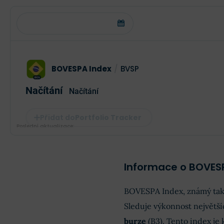
BOVESPA Index
/
BVSP
Načítání
Načítání
Portfolio Tracker
Poslední aktualizace:
Informace o BOVES
BOVESPA Index, známý tak
Sleduje výkonnost největší
burze
(B3). Tento index je 