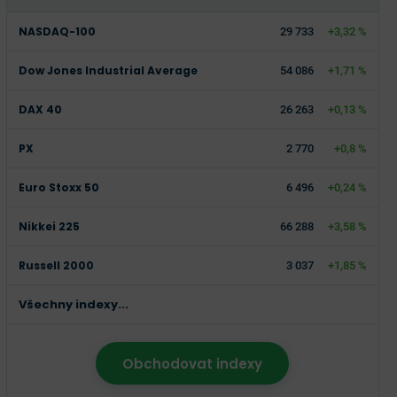
NASDAQ-100
29 733
+3,32 %
Dow Jones Industrial Average
54 086
+1,71 %
DAX 40
26 263
+0,13 %
PX
2 770
+0,8 %
Euro Stoxx 50
6 496
+0,24 %
Nikkei 225
66 288
+3,58 %
Russell 2000
3 037
+1,85 %
Všechny indexy...
Obchodovat indexy