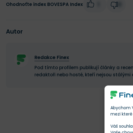
1
0
Ohodnoťte index BOVESPA Index
Autor
Redakce Finex
Pod tímto profilem publikují články a recen
redaktoři nebo hosté, kteří nejsou stálými 
Abychom Vá
mezi které 
Váš souhla
Vaše chov