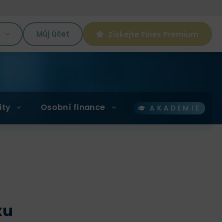
K
Můj účet
Získejte Finex Premium
ity
Osobní finance
AKADEMIE
xu