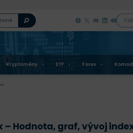
CZ
Kryptoměny
ETF
Forex
Komod
exu
 – Hodnota, graf, vývoj inde