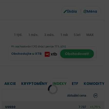
Škála
Měna
1 týd.
1 měs.
3 měs.
1 rok
5 let
MAX
Při obchodování CFD ztrácí peníze 77 % účtů.
Obchodujte u XTB
Obchodovat!
AKCIE
KRYPTOMĚNY
INDEXY
ETF
KOMODITY
Aktuální cena
US500
7 737
+1,79 %