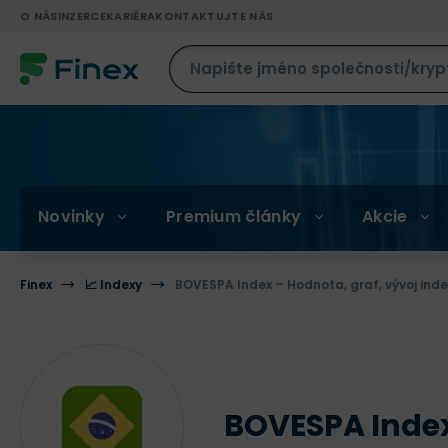
O NÁS
INZERCE
KARIÉRA
KONTAKTUJTE NÁS
Novinky
Premium články
Akcie
Finex
📈 Indexy
BOVESPA Index – Hodnota, graf, vývoj ind
BOVESPA Index