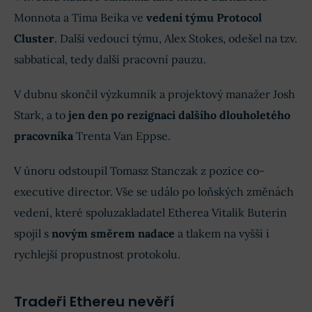
Monnota a Tima Beika ve
vedení týmu Protocol
Cluster
. Další vedoucí týmu, Alex Stokes, odešel na tzv.
sabbatical, tedy další pracovní pauzu.
V dubnu skončil výzkumník a projektový manažer Josh
Stark, a to
jen den po rezignaci dalšího dlouholetého
pracovníka
Trenta Van Eppse.
V únoru odstoupil Tomasz Stanczak z pozice co-
executive director. Vše se událo po loňských změnách
vedení, které spoluzakladatel Etherea Vitalik Buterin
spojil s
novým směrem nadace
a tlakem na vyšší i
rychlejší propustnost protokolu.
Tradeři Ethereu nevěří