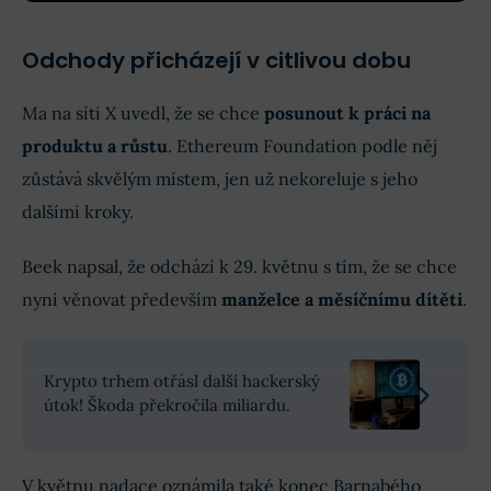
Odchody přicházejí v citlivou dobu
Ma na síti X uvedl, že se chce
posunout k práci na
produktu a růstu
. Ethereum Foundation podle něj
zůstává skvělým místem, jen už nekoreluje s jeho
dalšími kroky.
Beek napsal, že odchází k 29. květnu s tím, že se chce
nyní věnovat především
manželce a měsíčnímu dítěti
.
Krypto trhem otřásl další hackerský
útok! Škoda překročila miliardu.
V květnu nadace oznámila také konec Barnabého