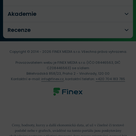
Akademie
Recenze
Copyright © 2014 - 2026 FINEX MEDIA s.r.o.
Všechna práva vyhrazena.
Provozovatelem webu je FINEX MEDIA s.r.o. (IČO 08446563, DIČ
CZ08446563) se sídlem
Bělehradská 858/23, Praha 2 - Vinohrady, 120 00
Kontaktní e-mail:
info@finex.cz
, kontaktní telefon:
+420 704 183 785
Ceny, hodnoty, kurzy a další ekonomická data, ať už v číselné či textové
podobě nebo v grafech, uváděné na tomto portálu jsou poskytovány
obchodními partnery a třetími stranami. Jsou pouze orientační, nemusí být