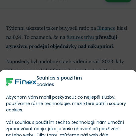
Týdenní ukazatel taker buy/sell ratio na
Binance
klesl
na 0,91. To znamená, že na
futures trhu
převažují
agresivní prodejní objednávky nad nákupními
.
Naposledy byl podobný stav k vidění v září 2023, kdy
Ethereum spadlo k 1 600 dolarům. Analytik Daan
Souhlas s použitím
upozornil, že ETH nyní znovu testuje důležitou oblast
cookies
supportu a rezistence
.
Abychom Vám mohli poskytnout co nejlepší služby,
používáme různé technologie, mezi které patří i soubory
Ztráta současné zóny může rychle otevřít cestu pod 2
cookies.
000 dolarů.
Váš souhlas s použitím těchto technologií nám umožní
zpracovávat údaje, jako je Vaše chování při používání
Pesimismus může být přehnaný
našeho webu. Díky tomu můžeme náš web dále