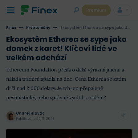
Premium
Finex
Kryptoměny
Ekosystém Etherea se sype jako domek z karet! Klíčoví lidé ve velkém odchází
Ekosystém Etherea se sype jako
domek z karet! Klíčoví lidé ve
velkém odchází
Ethereum Foundation přišla o další výrazná jména a
nálada traderů spadla na dno. Cena Etherea se zatím
drží nad 2 000 dolary. Je trh jen přepáleně
pesimistický, nebo správně vycítil problém?
Ondřej Hlaváč
Publikováno
20. 5. 2026