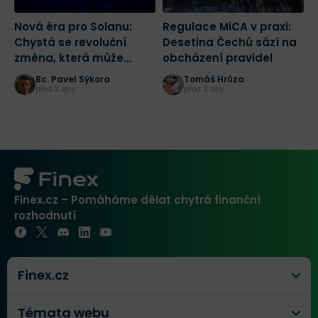
Nová éra pro Solanu:
Regulace MiCA v praxi:
K
Chystá se revoluční
Desetina Čechů sází na
n
změna, která může
obcházení pravidel
n
spustit masivní růst
Č
Bc. Pavel Sýkora
Tomáš Hrůza
před 2 dny
před 2 dny
Finex.cz – Pomáháme dělat chytrá finanční
rozhodnutí
Finex.cz
Témata webu