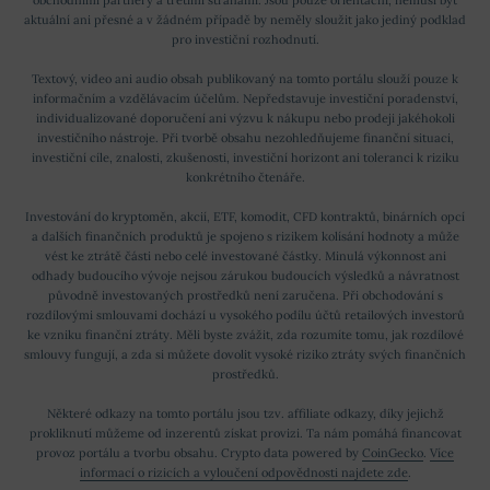
aktuální ani přesné a v žádném případě by neměly sloužit jako jediný podklad
pro investiční rozhodnutí.
Textový, video ani audio obsah publikovaný na tomto portálu slouží pouze k
informačním a vzdělávacím účelům. Nepředstavuje investiční poradenství,
individualizované doporučení ani výzvu k nákupu nebo prodeji jakéhokoli
investičního nástroje. Při tvorbě obsahu nezohledňujeme finanční situaci,
investiční cíle, znalosti, zkušenosti, investiční horizont ani toleranci k riziku
konkrétního čtenáře.
Investování do kryptoměn, akcií, ETF, komodit, CFD kontraktů, binárních opcí
a dalších finančních produktů je spojeno s rizikem kolísání hodnoty a může
vést ke ztrátě části nebo celé investované částky. Minulá výkonnost ani
odhady budoucího vývoje nejsou zárukou budoucích výsledků a návratnost
původně investovaných prostředků není zaručena. Při obchodování s
rozdílovými smlouvami dochází u vysokého podílu účtů retailových investorů
ke vzniku finanční ztráty. Měli byste zvážit, zda rozumíte tomu, jak rozdílové
smlouvy fungují, a zda si můžete dovolit vysoké riziko ztráty svých finančních
prostředků.
Některé odkazy na tomto portálu jsou tzv. affiliate odkazy, díky jejichž
prokliknutí můžeme od inzerentů získat provizi. Ta nám pomáhá financovat
provoz portálu a tvorbu obsahu. Crypto data powered by
CoinGecko
.
Více
informací o rizicích a vyloučení odpovědnosti najdete zde
.