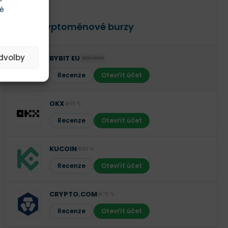
té
RECENZE
TOP Kryptoměnové burzy
edvolby
BYBIT EU
REKLAMA
Recenze
Otevřít účet
OKX
89 %
Recenze
Otevřít účet
KUCOIN
80 %
Recenze
Otevřít účet
CRYPTO.COM
78 %
Recenze
Otevřít účet