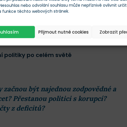
 Nesouhlas nebo odvolání souhlasu může nepříznivě ovlivnit urči
 a funkce těchto webových stránek.
ouhlasím
Přijmout nutné cookies
Zobrazit př
ti ostatním druhům aktiv (čím vyšší, tím lepší -ukazatel porovnává
zhodnocení/volatilitu)
 politiky po celém světě
ády začnou být najednou zodpovědné a
et? Přestanou politici s korupcí?
ty z deficitů?