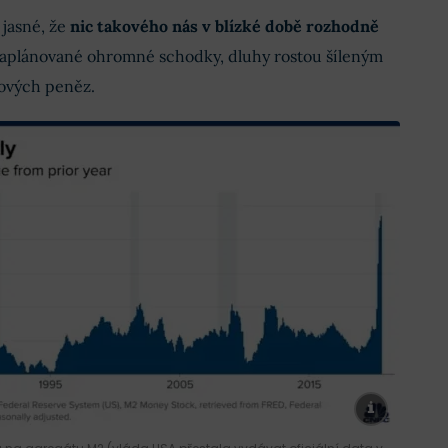
jasné, že
nic takového nás v blízké době rozhodně
 naplánované ohromné schodky, dluhy rostou šíleným
nových peněz.