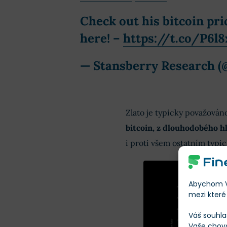
Check out his bitcoin pri
here! –
https://t.co/P6l8
— Stansberry Research (
Zlato je typicky považován
bitcoin, z dlouhodobého h
i proti všem ostatním typi
Abychom Vá
mezi které 
Váš souhla
Vaše chov