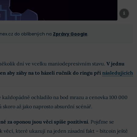
 Finex.cz do oblíbených na
Zprávy Google
.
 několik dní ve vcelku maniodepresivním stavu.
V jednu
 jen aby záhy na to házeli ručník do ringu při
následujících
e každopádně ochladilo na bod mrazu a cenovka 100 000
á skoro až jako naprosto absurdní scénář.
ě za oponou jsou věci spíše pozitivní
. Pojďme se
 věcí, které ukazují na jeden zásadní fakt – bitcoin ještě