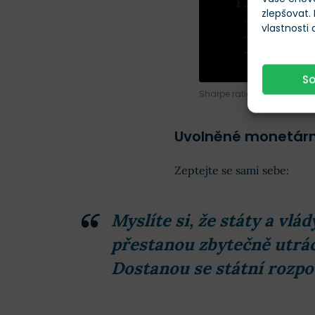
zlepšovat.
vlastnosti
S
Sharpe ratio – Bitcoin pro
Uvolněné monetární
Zeptejte se sami sebe:
Myslíte si, že státy a vl
přestanou zbytečně utrác
Dostanou se státní rozpoč