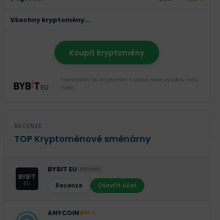
Všechny kryptoměny...
Koupit kryptoměny
Investování do kryptoměn s sebou nese vysokou míru
rizika.
RECENZE
TOP Kryptoměnové směnárny
BYBIT EU
REKLAMA
Recenze
Otevřít účet
ANYCOIN
96 %