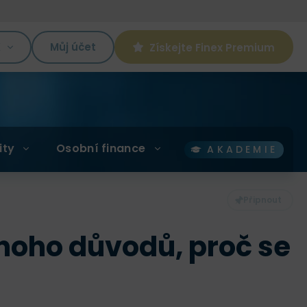
K
Můj účet
Získejte Finex Premium
ity
Osobní finance
AKADEMIE
mnoho důvodů, proč se