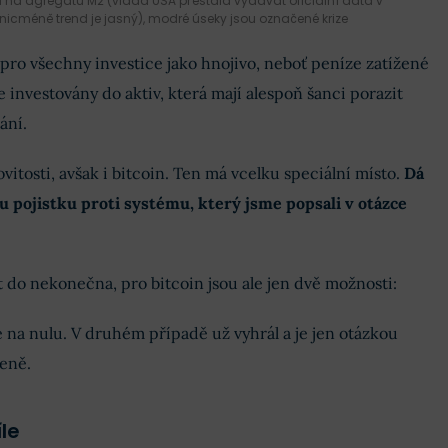
u na agregátu M2 (vláda USA přestala vydávat oficiální data v
 nicméně trend je jasný), modré úseky jsou označené krize
pro všechny investice jako hnojivo, neboť peníze zatížené
 investovány do aktiv, která mají alespoň šanci porazit
ání.
itosti, avšak i bitcoin. Ten má vcelku speciální místo.
Dá
ou pojistku proti systému, který jsme popsali v otázce
t do nekonečna, pro bitcoin jsou ale jen dvě možnosti:
na nulu. V druhém případě už vyhrál a je jen otázkou
ceně.
íle