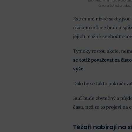
Monetární inflace dolar
únoru tohoto roku,
Extrémně nízké sazby jsou 
rizikem inflace budou spíše
jejich možné znehodnocov
Typicky rostou akcie, nemov
se totiž považovat za čist
výše
.
Dalo by se takto pokračova
Buď bude zbytečný a půjde 
času, než se to projeví na 
Těžaři nabírají na s