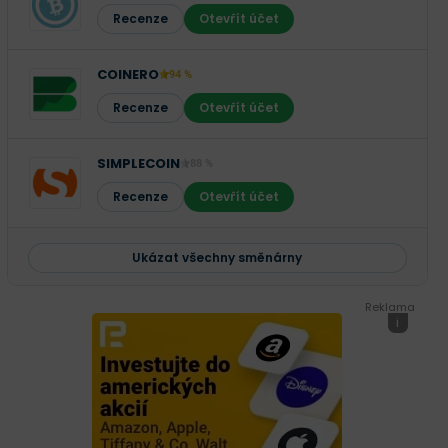
Recenze
Otevřít účet
COINERO
94 %
Recenze
Otevřít účet
SIMPLECOIN
88 %
Recenze
Otevřít účet
Ukázat všechny směnárny
Reklama
i