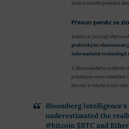
možná neřekl poslední slov
Přesun peněz ze zla
Instituce začínají objevova
praktickými vlastnostmi je
informačních technologií
Z dlouhodobého pohledu na 
průzkumy mezi mladšími roč
bitcoin u mladých lidí vyhr
Bloomberg Intelligence's
underestimated the reall
#bitcoin
$BTC
and Ethe