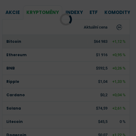
AKCIE
KRYPTOMĚNY
INDEXY
ETF
KOMODITY
Aktuální cena
Bitcoin
$64 983
+1,12 %
Ethereum
$1 916
+0,95 %
BNB
$592,5
+0,26 %
Ripple
$1,04
+1,33 %
Cardano
$0,2
+0,04 %
Solana
$74,59
+2,61 %
Litecoin
$45,5
0 %
Dogecoin
$0,07
+1,22 %