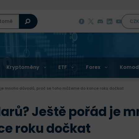
CZ
Kryptoměny
ETF
Forex
Komod
d je mnoho důvodů, proč se toho můžeme do konce roku dočkat
olarů? Ještě pořád je 
e roku dočkat