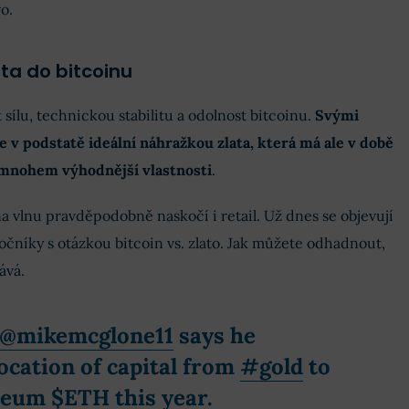
o.
ta do bitcoinu
t sílu, technickou stabilitu a odolnost bitcoinu.
Svými
 v podstatě ideální náhražkou zlata, která má ale v době
 mnohem výhodnější vlastnosti
.
vlnu pravděpodobně naskočí i retail. Už dnes se objevují
níky s otázkou bitcoin vs. zlato. Jak můžete odhadnout,
ává.
@mikemcglone11
says he
ocation of capital from
#gold
to
reum
$ETH
this year.