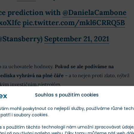
ce prediction with
@DanielaCambone
xoXIfc
pic.twitter.com/mkl6CRRQ5B
@Stansberry)
September 21, 2021
o za uchovatele hodnoty.
Pokud se ale podíváme na
lediska vyhrává na plné čáře
– a to nejen proti zlato, nýbrž
ckým investičním nástrojům.
Souhlas s použitím cookies
m mohli poskytnout co nejlepší služby, používáme různé tech
patří i soubory cookies.
s s použitím těchto technologií nám umožní zpracovávat údaje, 
ání při používání našeho webu. Díky tomu můžeme náš web dál