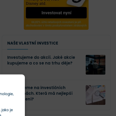
NAŠE VLASTNÍ INVESTICE
Investujeme do akcií. Jaké akcie
kupujeme a co se na trhu děje?
Investujeme na investičních
platformách. Která má nejlepší
nologie,
zhodnocení?
jako je
e