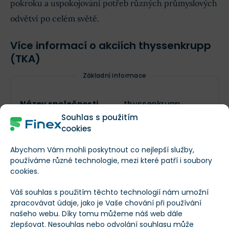
pokroku a uspokojování potřeb různých průmyslových
odvětví po celém světě.
Více informací o akciích thyssenkrupp
(TKA)
Základní informace
Název společnosti
thyssenkrupp
Souhlas s použitím
cookies
Ticker
TKA
Abychom Vám mohli poskytnout co nejlepší služby,
používáme různé technologie, mezi které patří i soubory
Základní informace o společnosti
cookies.
https://www.thysse
Váš souhlas s použitím těchto technologií nám umožní
Webové stránky
nkrupp.com
zpracovávat údaje, jako je Vaše chování při používání
našeho webu. Díky tomu můžeme náš web dále
zlepšovat. Nesouhlas nebo odvolání souhlasu může