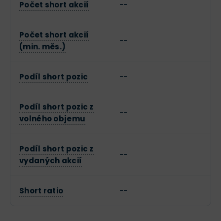
Počet short akcií
--
Počet short akcií
--
(min. měs.)
Podíl short pozic
--
Podíl short pozic z
--
volného objemu
Podíl short pozic z
--
vydaných akcií
Short ratio
--