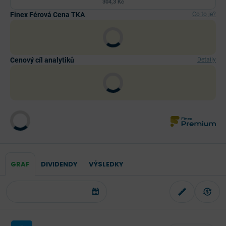
304,3 Kč
Finex Férová Cena TKA
Co to je?
Cenový cíl analytiků
Detaily
GRAF
DIVIDENDY
VÝSLEDKY