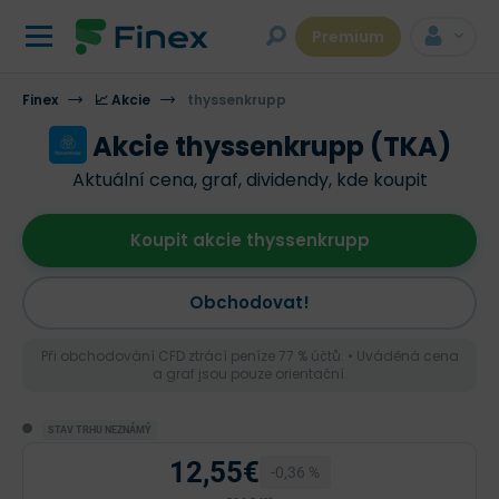
Premium
Finex
📈 Akcie
thyssenkrupp
Akcie thyssenkrupp (TKA)
Aktuální cena, graf, dividendy, kde koupit
Koupit akcie thyssenkrupp
Obchodovat!
Při obchodování CFD ztrácí peníze 77 % účtů. • Uváděná cena
a graf jsou pouze orientační.
STAV TRHU NEZNÁMÝ
12,55€
-0,36 %