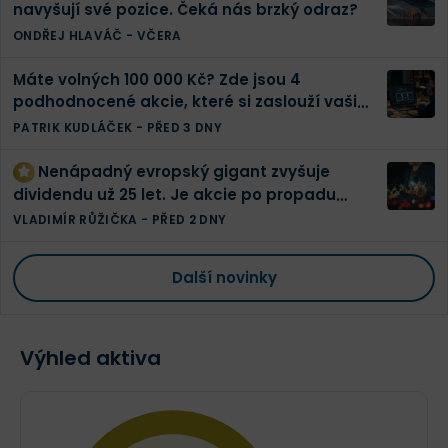
navyšují své pozice. Čeká nás brzký odraz?
ONDŘEJ HLAVÁČ
-
VČERA
Máte volných 100 000 Kč? Zde jsou 4
podhodnocené akcie, které si zaslouží vaši
pozornost
PATRIK KUDLÁČEK
-
PŘED 3 DNY
Nenápadný evropský gigant zvyšuje
dividendu už 25 let. Je akcie po propadu
konečně levná?
VLADIMÍR RŮŽIČKA
-
PŘED 2 DNY
Další novinky
Výhled aktiva