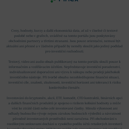
Ceny, hodnoty, kurzy a další ekonomická data, ať už v číselné či textové
podobě nebo v grafech, uváděné na tomto portálu jsou poskytovány
obchodními partnery a třetími stranami. Jsou pouze orientační, nemusí být
aktuální ani přesné a v žádném případě by neměly sloužit jako jediný podklad
pro investiční rozhodnutí.
Textový, video ani audio obsah publikovaný na tomto portálu slouží pouze k
informačním a vzdělávacím účelům. Nepředstavuje investiční poradenství,
individualizované doporučení ani výzvu k nákupu nebo prodeji jakéhokoli
investičního nástroje. Při tvorbě obsahu nezohledňujeme finanční situaci,
investiční cíle, znalosti, zkušenosti, investiční horizont ani toleranci k riziku
konkrétního čtenáře.
Investování do kryptoměn, akcií, ETF, komodit, CFD kontraktů, binárních opcí
a dalších finančních produktů je spojeno s rizikem kolísání hodnoty a může
vést ke ztrátě části nebo celé investované částky. Minulá výkonnost ani
odhady budoucího vývoje nejsou zárukou budoucích výsledků a návratnost
původně investovaných prostředků není zaručena. Při obchodování s
rozdílovými smlouvami dochází u vysokého podílu účtů retailových investorů
ke vzniku finanční ztráty. Měli byste zvážit, zda rozumíte tomu, jak rozdílové