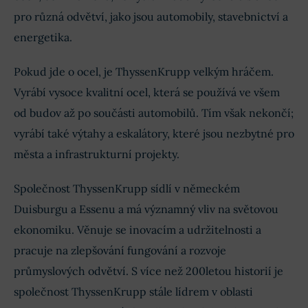
cash flow
. Sledujte hlavně schopnost
managementu dotáhnout strategická partnerství
pro různá odvětví, jako jsou automobily, stavebnictví a
a stabilizovat marže v nejistém
energetika.
makroekonomickém prostředí.
Pokud jde o ocel, je ThyssenKrupp velkým hráčem.
Vyrábí vysoce kvalitní ocel, která se používá ve všem
od budov až po součásti automobilů. Tím však nekončí;
vyrábí také výtahy a eskalátory, které jsou nezbytné pro
města a infrastrukturní projekty.
Společnost ThyssenKrupp sídlí v německém
Duisburgu a Essenu a má významný vliv na světovou
ekonomiku. Věnuje se inovacím a udržitelnosti a
pracuje na zlepšování fungování a rozvoje
průmyslových odvětví. S více než 200letou historií je
společnost ThyssenKrupp stále lídrem v oblasti