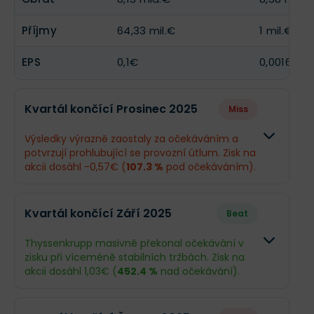
Příjmy
64,33 mil.€
1 mil.€
EPS
0,1€
0,0016€
Kvartál končící Prosinec 2025
Miss
Výsledky výrazně zaostaly za očekáváním a
potvrzují prohlubující se provozní útlum. Zisk na
akcii dosáhl -0,57€ (
107.3 %
pod očekáváním).
Odhad
Skutečnos
Kvartál končící Září 2025
Beat
Obrat
7,94 mld.€
7,19 mld.€
Thyssenkrupp masivně překonal očekávání v
zisku při víceméně stabilních tržbách. Zisk na
Příjmy
-171,2 mil.€
-353 mil.€
akcii dosáhl 1,03€ (
452.4 %
nad očekávání).
EPS
-0,28€
-0,57€
Odhad
Skutečnost