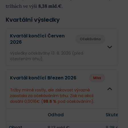
tržbách ve výši
8,38 mld.€
.
Kvartální výsledky
Kvartál končící Červen
Očekáváno
2026
Výsledky očekávány 13. 8. 2026 (před
otevřením trhu).
Odhad
Skuteč
Kvartál končící Březen 2026
Miss
Obrat
8,38 mld.€
--
Tržby mírně rostly, ale ziskovost výrazně
zaostala za očekáváním trhu. Zisk na akcii
Příjmy
15,56 mil.€
--
dosáhl 0,0016€ (
98.5 %
pod očekáváním).
EPS
0,025€
--
Odhad
Skutečno
Obrat
8,13 mld.€
8,38 mld.