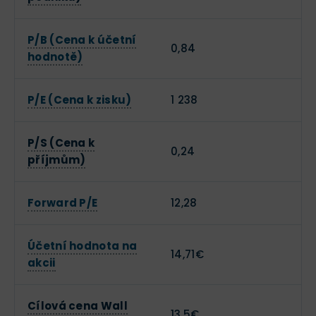
P/B (Cena k účetní
0,84
hodnotě)
P/E (Cena k zisku)
1 238
P/S (Cena k
0,24
příjmům)
Forward P/E
12,28
Účetní hodnota na
14,71€
akcii
Cílová cena Wall
13,5€