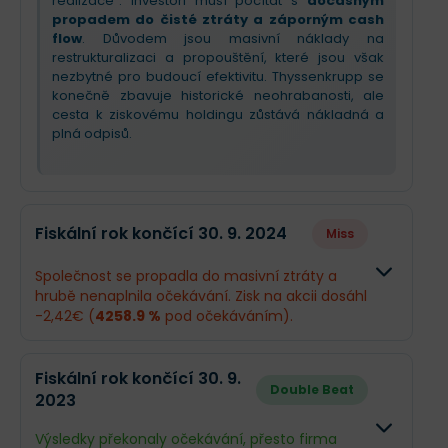
realizace“. Investoři musí počítat s
dočasným
propadem do čisté ztráty a záporným cash
flow
. Důvodem jsou masivní náklady na
restrukturalizaci a propouštění, které jsou však
nezbytné pro budoucí efektivitu. Thyssenkrupp se
konečně zbavuje historické neohrabanosti, ale
cesta k ziskovému holdingu zůstává nákladná a
plná odpisů.
Fiskální rok končící 30. 9. 2024
Miss
Společnost se propadla do masivní ztráty a
hrubě nenaplnila očekávání. Zisk na akcii dosáhl
-2,42€ (
4258.9 %
pod očekáváním).
Odhad
Skutečnos
Fiskální rok končící 30. 9.
Double Beat
2023
Obrat
34,68 mld.€
35,04 mld.
Výsledky překonaly očekávání, přesto firma