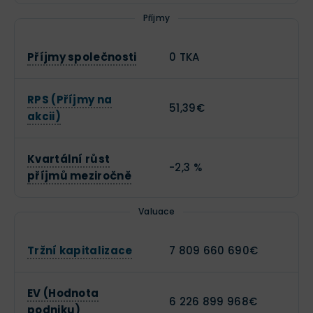
Příjmy
Příjmy společnosti
0 TKA
RPS (Příjmy na
51,39€
akcii)
Kvartální růst
-2,3 %
příjmů meziročně
Valuace
Tržní kapitalizace
7 809 660 690€
EV (Hodnota
6 226 899 968€
podniku)