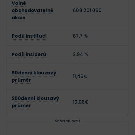
Volně
obchodovatelné
608 201 060
akcie
Podíl institucí
67,7 %
Podíl insiderů
2,94 %
50denní klouzavý
11,46€
průměr
200denní klouzavý
10,06€
průměr
Shortaři akcií