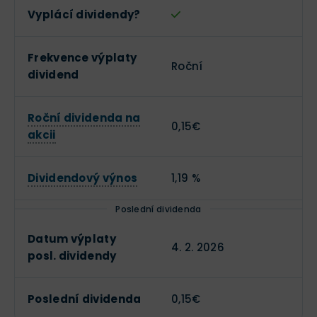
Vyplácí dividendy?
Frekvence výplaty
Roční
dividend
Roční dividenda na
0,15€
akcii
Dividendový výnos
1,19 %
Poslední dividenda
Datum výplaty
4. 2. 2026
posl. dividendy
Poslední dividenda
0,15€