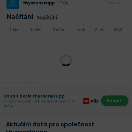
thyssenkrupp
/
TKA
Načítání
Načítání
1 týd.
1 měs.
3 měs.
1 rok
5 let
MAX
Poslední aktualizace:
Koupit akcie thyssenkrupp
Koupit!
Při obchodování CFD ztrácí peníze 77 %
účtů.
Aktuální data pro společnost