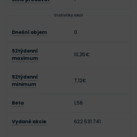
Statistiky akcií
Dnešní objem
0
52týdenní
13,35€
maximum
52týdenní
7,12€
minimum
Beta
1,56
Vydané akcie
622 531 741