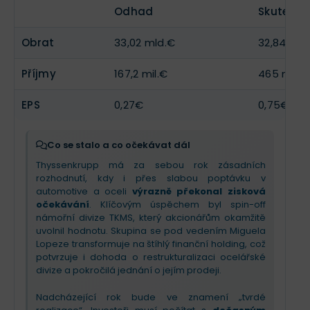
sektoru.
jednání o
prodeji ocelářské divize skupině
Odhad
Skutečno
Jindal
. Thyssenkrupp se mění z těžkopádného
Příběh příštího čtvrtletí bude o radikálním „úklidu“.
konglomerátu na štíhlou strukturu nezávislých
Obrat
33,02 mld.€
32,84 mld
Vedení sází vše na odštěpení divize Marine
firem. Budoucnost teď závisí na rychlosti dotažení
Systems (ponorky) a restrukturalizaci ocelářské
těchto strategických prodejů v nejistém tržním
Příjmy
167,2 mil.€
465 mil.€
výroby, kde plánuje snížit kapacity. Investorům
prostředí.
vzkazuji: nečekejte zázraky v tržbách, ty budou dál
klesat. Pozitivní zprávou je ale schopnost firmy
EPS
0,27€
0,75€
generovat hotovost i v krizi a pokračující
jednání s
Danielem Křetínským o vstupu do ocelářské
divize
. Thyssenkrupp se mění z těžkopádného
Co se stalo a co očekávat dál
konglomerátu na
štíhlejší holding
, ale cesta k
Thyssenkrupp má za sebou rok zásadních
ziskovosti bude ještě bolestivá a plná odpisů.
rozhodnutí, kdy i přes slabou poptávku v
automotive a oceli
výrazně překonal zisková
očekávání
. Klíčovým úspěchem byl spin-off
námořní divize TKMS, který akcionářům okamžitě
uvolnil hodnotu. Skupina se pod vedením Miguela
Lopeze transformuje na štíhlý finanční holding, což
potvrzuje i dohoda o restrukturalizaci ocelářské
divize a pokročilá jednání o jejím prodeji.
Nadcházející rok bude ve znamení „tvrdé