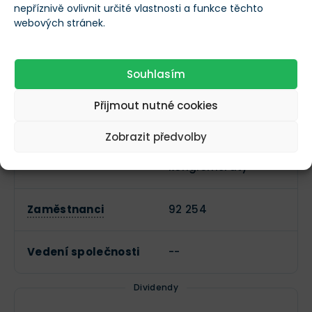
Adresa sídla
nepříznivě ovlivnit určité vlastnosti a funkce těchto
--
společnosti
webových stránek.
Datum IPO
--
Souhlasím
Přijmout nutné cookies
Sektor
Průmysl
Zobrazit předvolby
Průmyslové
Průmysl
konglomeráty
Zaměstnanci
92 254
Vedení společnosti
--
Dividendy