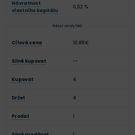
Návratnost
0,52 %
vlastního kapitálu
Názor analytiků
Cílová cena
10,88€
Silně kupovat
--
Kupovat
4
Držet
4
Prodat
1
Silně prodávat
1