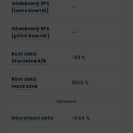
Očekávaný EPS
--
(tento kvartál)
Očekávaný EPS
--
(příští kvartál)
Růst zisků
-99 %
čtvrtletně R/R
Růst zisků
100,5 %
meziročně
Výkonnost
Návratnost aktiv
-0,64 %