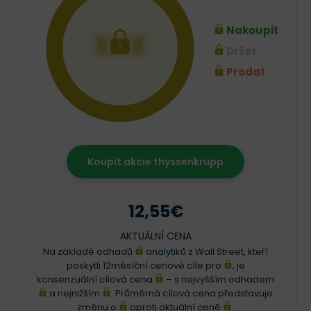
Nakoupit
XXX
Držet
Prodat
Koupit akcie thyssenkrupp
12,55€
AKTUÁLNÍ CENA
Na základě odhadů
analytiků z Wall Street, kteří
poskytli 12měsíční cenové cíle pro
, je
konsenzuální cílová cena
– s nejvyšším odhadem
a nejnižším
. Průměrná cílová cena představuje
změnu o
oproti aktuální ceně
.