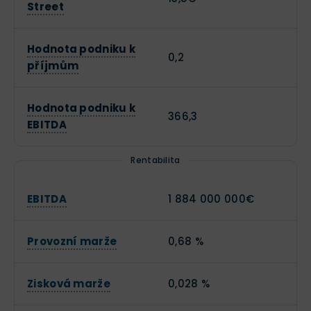
Street
Hodnota podniku k
0,2
příjmům
Hodnota podniku k
366,3
EBITDA
Rentabilita
EBITDA
1 884 000 000€
Provozní marže
0,68 %
Zisková marže
0,028 %