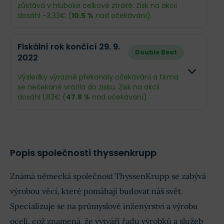
Příjmy
35,59 mil.€
-1,51 mld.€
zůstává v hluboké celkové ztrátě. Zisk na akcii
dosáhl -3,33€ (
10.5 %
nad očekávání).
EPS
0,058€
-2,42€
Odhad
Skutečn
Fiskální rok končící 29. 9.
Double Beat
2022
Co se stalo a co očekávat dál
Obrat
35,66 mld.€
37,54 ml
Thyssenkrupp má za sebou rok plný výzev.
Výsledky výrazně překonaly očekávání a firma
Navzdory tržbám v souladu s očekáváním skončil v
Příjmy
-2,32 mld.€
-2,07 ml
se nečekaně vrátila do zisku. Zisk na akcii
hluboké ztrátě 1,5 miliardy eur
, což způsobily
dosáhl 1,82€ (
47.8 %
nad očekávání).
především masivní odpisy v problémové
EPS
-3,72€
-3,33€
ocelářské divizi a ochlazení autoprůmyslu. Jako
pozitivum vidím, že firma udržela kladné cash flow
Odhad
Skutečno
a díky úspornému programu APEX stabilizovala
provozní výkonnost.
Obrat
39,69 mld.€
41,14 mld.
Popis společnosti thyssenkrupp
V nadcházejícím roce očekávejte rok „milníkových
Příjmy
-242,8 mil.€
1,14 mld.€
rozhodnutí“. Klíčem bude
nový byznys plán pro
Známá německá společnost ThyssenKrupp se zabývá
ocel
a snaha o osamostatnění námořních
systémů. Firma sází na zelenou transformaci a
EPS
1,23€
1,82€
výrobou věcí, které pomáhají budovat náš svět.
vodík, ale cesta k udržitelnému zisku bude ještě
bolet – kvůli vysokým nákladům na
Specializuje se na průmyslové inženýrství a výrobu
restrukturalizaci počítejte s
dočasně záporným
oceli, což znamená, že vytváří řadu výrobků a služeb