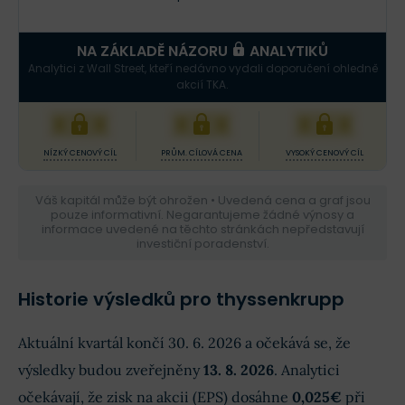
NA ZÁKLADĚ NÁZORU
ANALYTIKŮ
Analytici z Wall Street, kteří nedávno vydali doporučení ohledně
akcií TKA.
XXX
XXX
XXX
NÍZKÝ CENOVÝ CÍL
PRŮM. CÍLOVÁ CENA
VYSOKÝ CENOVÝ CÍL
Váš kapitál může být ohrožen • Uvedená cena a graf jsou
pouze informativní. Negarantujeme žádné výnosy a
informace uvedené na těchto stránkách nepředstavují
investiční poradenství.
Historie výsledků pro thyssenkrupp
Aktuální kvartál končí 30. 6. 2026 a očekává se, že
výsledky budou zveřejněny
13. 8. 2026
. Analytici
očekávají, že zisk na akcii (EPS) dosáhne
0,025€
při