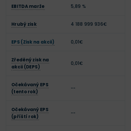
EBITDA marže
5,89 %
Hrubý zisk
4 188 999 936€
EPS (Zisk na akcii)
0,01€
Zředěný zisk na
0,01€
akcii (DEPS)
Očekávaný EPS
--
(tento rok)
Očekávaný EPS
--
(příští rok)