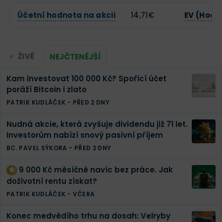
Účetní hodnota na akcii
14,71€
EV (Hodn
ŽIVĚ
NEJČTENĚJŠÍ
Kam investovat 100 000 Kč? Spořicí účet
poráží Bitcoin i zlato
PATRIK KUDLÁČEK
-
PŘED 2 DNY
Nudná akcie, která zvyšuje dividendu již 71 let.
Investorům nabízí snový pasivní příjem
BC. PAVEL SÝKORA
-
PŘED 2 DNY
9 000 Kč měsíčně navíc bez práce. Jak
doživotní rentu získat?
PATRIK KUDLÁČEK
-
VČERA
Konec medvědího trhu na dosah: Velryby