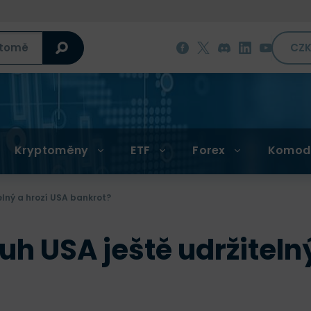
CZ
Kryptoměny
ETF
Forex
Komod
elný a hrozí USA bankrot?
uh USA ještě udržiteln