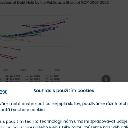
Souhlas s použitím cookies
rognózy vývoje dluhu drženého americkou veřejností
m mohli poskytnout co nejlepší služby, používáme různé tech
patří i soubory cookies.
s s použitím těchto technologií nám umožní zpracovávat údaje, 
ání při používání našeho webu. Díky tomu můžeme náš web dál