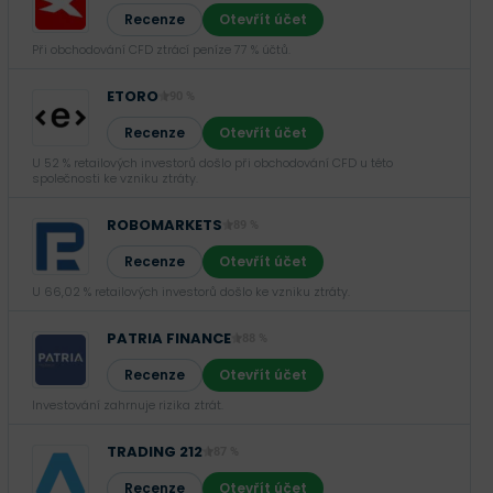
Recenze
Otevřít účet
Při obchodování CFD ztrácí peníze 77 % účtů.
ETORO
90 %
Recenze
Otevřít účet
U 52 % retailových investorů došlo při obchodování CFD u této
společnosti ke vzniku ztráty.
ROBOMARKETS
89 %
Recenze
Otevřít účet
U 66,02 % retailových investorů došlo ke vzniku ztráty.
PATRIA FINANCE
88 %
Recenze
Otevřít účet
Investování zahrnuje rizika ztrát.‎
TRADING 212
87 %
Recenze
Otevřít účet