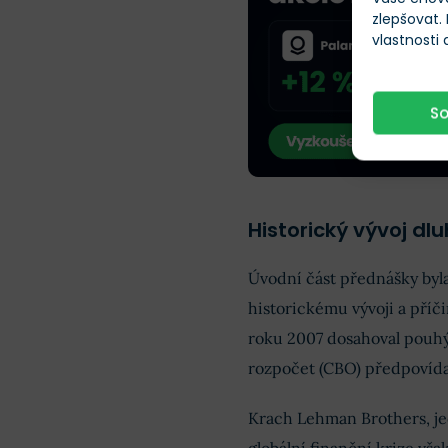
zlepšovat.
vlastnosti
S
Historický vývoj dl
Úvodní část přednášky byl
historickému vývoji a příči
roku 2007 dosahoval pouhý
rozpočet (CBO) předpovída
Krach Lehman Brothers, je