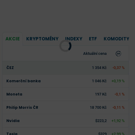
AKCIE
KRYPTOMĚNY
INDEXY
ETF
KOMODITY
Aktuální cena
ČEZ
1 354 Kč
-0,37 %
Komerční banka
1 046 Kč
+0,19 %
Moneta
197 Kč
-0,1 %
Philip Morris ČR
18 700 Kč
-0,11 %
Nvidia
$223,2
+1,92 %
Tesla
$329
+2,99 %