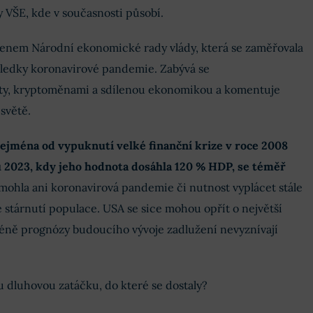
 VŠE, kde v současnosti působí.
členem Národní ekonomické rady vlády, která se zaměřovala
ledky koronavirové pandemie. Zabývá se
, kryptoměnami a sdílenou ekonomikou a komentuje
světě.
ejména od vypuknutí velké finanční krize v roce 2008
u 2023, kdy jeho hodnota dosáhla 120 % HDP, se téměř
ohla ani koronavirová pandemie či nutnost vyplácet stále
stárnutí populace. USA se sice mohou opřít o největší
éně prognózy budoucího vývoje zadlužení nevyznívají
u dluhovou zatáčku, do které se dostaly?