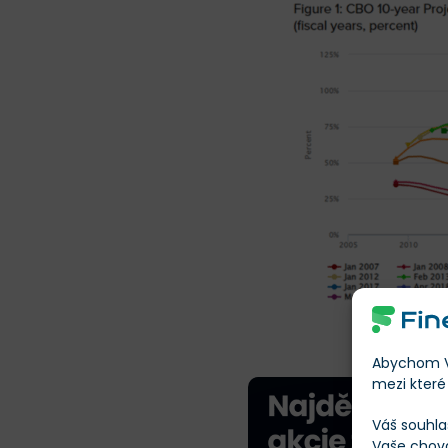
Desetileté p
Abychom Vá
mezi které 
Váš souhla
Vaše chov