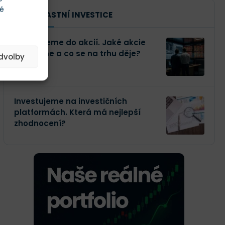
té
NAŠE VLASTNÍ INVESTICE
Investujeme do akcií. Jaké akcie
kupujeme a co se na trhu děje?
edvolby
Investujeme na investičních
platformách. Která má nejlepší
zhodnocení?