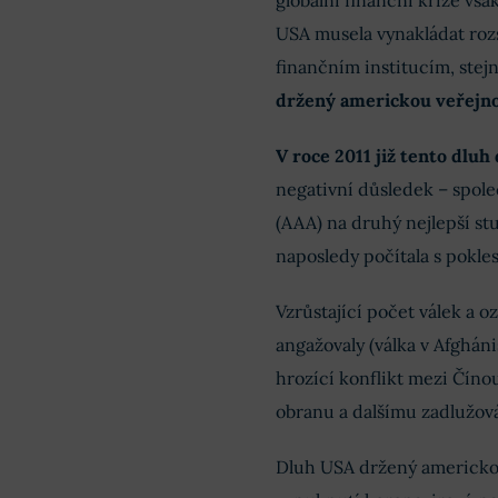
globální finanční krize vša
USA musela vynakládat roz
finančním institucím, stej
držený americkou veřejnos
V roce 2011 již tento dlu
negativní důsledek – spole
(AAA) na druhý nejlepší st
naposledy počítala s pokl
Vzrůstající počet válek a 
angažovaly (válka v Afgháni
hrozící konflikt mezi Číno
obranu a dalšímu zadlužová
Dluh USA držený americkou