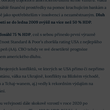
k obrátily trajektorii amerického dluhu strmě vzhůru. Vláda
sáhlé finanční prostředky na pomoc krachujícím bankám a
ně jako spotřebitelům v insolvenci a nezaměstnaným.
Dluh
tí se do ledna 2009 zvýšil na více než 50 % HDP.
h dosáhl 75 % HDP
, což s sebou přineslo první výrazně
čnost Standard & Poor’s zhoršila rating USA z nejlepšího
upeň (AA). CBO tehdy ve své desetileté prognóze
esem amerického dluhu.
ozbrojených konfliktů, ve kterých se USA přímo či nepřímo
stánu, válka na Ukrajině, konflikty na Blízkém východě,
u a Tchaj-wanem, aj.) vedly k rekordním výdajům na
ní.
 veřejností dále skokově vzrostl v roce 2020 po