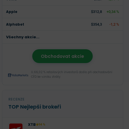
Apple
$312,8
+0,34 %
Alphabet
$354,3
-1,2 %
Všechny akcie...
Obchodovat akcie
U 66,02 % retailových investorů došlo při obchodování
CFD ke vzniku ztráty.
RECENZE
TOP Nejlepší brokeři
XTB
94 %