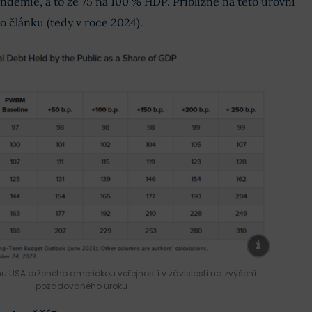
demie, a to ze 75 na 100 % HDP. Přibližně na této úrovni
to článku (tedy v roce 2024).
 USA drženého americkou veřejností v závislosti na zvýšení
požadovaného úroku