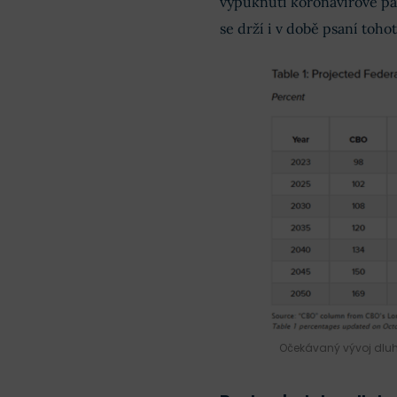
vypuknutí koronavirové pan
se drží i v době psaní toho
Očekávaný vývoj dluhu