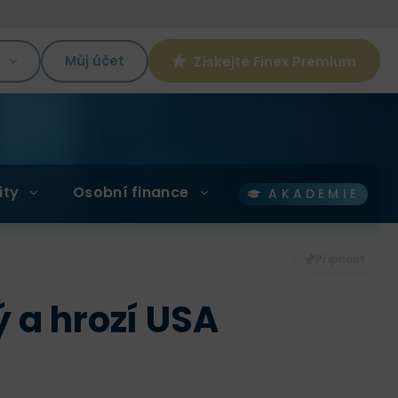
K
Můj účet
Získejte Finex Premium
ity
Osobní finance
AKADEMIE
ý a hrozí USA