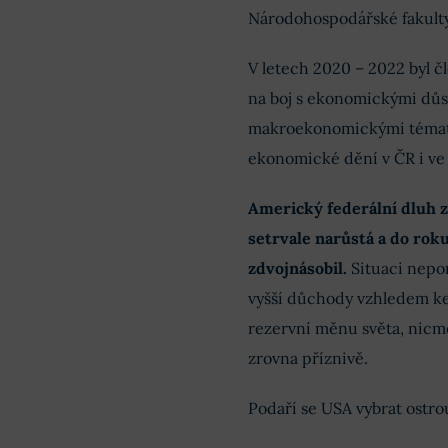
Národohospodářské fakulty
V letech 2020 – 2022 byl 
na boj s ekonomickými důs
makroekonomickými tématy
ekonomické dění v ČR i ve 
Americký federální dluh z
setrvale narůstá a do rok
zdvojnásobil.
Situaci nepom
vyšší důchody vzhledem ke 
rezervní měnu světa, nicm
zrovna příznivě.
Podaří se USA vybrat ostro