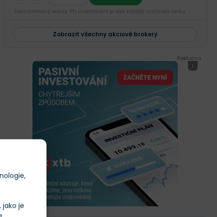
Sponzorovaný odkaz. Při investování je váš kapitál vystaven riziku.
Zobrazit všechny akciové brokery
Reklama
i
nologie,
jako je
e