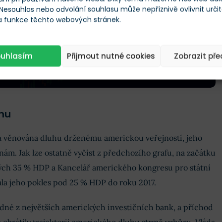
 Nesouhlas nebo odvolání souhlasu může nepříznivě ovlivnit urči
 a funkce těchto webových stránek.
ouhlasím
Přijmout nutné cookies
Zobrazit př
uhu
a věnována dluhu drženému americkou veřejností, jeho
nám. Jak lze ostatně vyčíst z předchozího grafu, na začátku
ch 35 % HDP a Kancelář amerického kongresu pro státní
la jeho pokles pod 25 % HDP do roku 2017.
dné z největších amerických investičních bank, a příchod