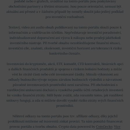
podobě nebo v grafech, uváděné na tomto portálu jsou poskytovány
obchodními partnery a třetími stranami. Jsou pouze orientační, nemusí být
aktuální ani přesné a v žádném případě by neměly sloužit jako jediný podklad
pro investiční rozhodnutí.
Textový, video ani audio obsah publikovaný na tomto portálu slouží pouze k
informačním a vzdělávacím účelům. Nepředstavuje investiční poradenství,
individualizované doporučení ani výzvu k nákupu nebo prodeji jakéhokoli
investičního nástroje. Při tvorbě obsahu nezohledňujeme finanční situaci,
investiční cíle, znalosti, zkušenosti, investiční horizont ani toleranci k riziku
konkrétního čtenáře.
Investování do kryptoměn, akcií, ETF, komodit, CFD kontraktů, binárních opcí
a dalších finančních produktů je spojeno s rizikem kolísání hodnoty a může
vést ke ztrátě části nebo celé investované částky. Minulá výkonnost ani
odhady budoucího vývoje nejsou zárukou budoucích výsledků a návratnost
původně investovaných prostředků není zaručena. Při obchodování s
rozdílovými smlouvami dochází u vysokého podílu účtů retailových investorů
ke vzniku finanční ztráty. Měli byste zvážit, zda rozumíte tomu, jak rozdílové
smlouvy fungují, a zda si můžete dovolit vysoké riziko ztráty svých finančních
prostředků.
Některé odkazy na tomto portálu jsou tzv. affiliate odkazy, díky jejichž
prokliknutí můžeme od inzerentů získat provizi. Ta nám pomáhá financovat
provoz portálu a tvorbu obsahu. Crypto data powered by
CoinGecko
.
Více