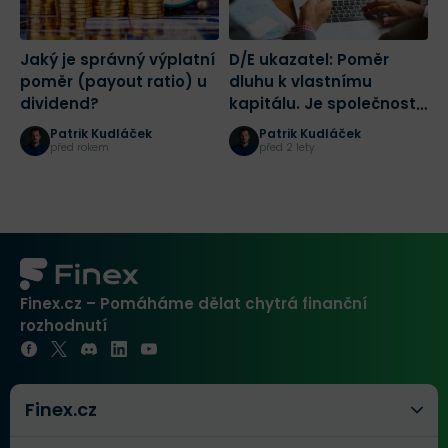
Jaký je správný výplatní
D/E ukazatel: Poměr
D
poměr (payout ratio) u
dluhu k vlastnímu
j
dividend?
kapitálu. Je společnost
s
zadlužená a riziková?
Patrik Kudláček
Patrik Kudláček
Tento ukazatel vám to
před rokem
před 2 lety
prozradí
Finex.cz – Pomáháme dělat chytrá finanční
rozhodnutí
Finex.cz