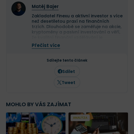
společnosti a value investice. Ve svých
Matěj Bajer
článcích se věnuje investičním
strategiím, psychologii investování a
Zakladatel Finexu a aktivní investor s více
analýze jednotlivých akcií.
než desetiletou praxí na finančních
trzích. Dlouhodobě se zaměřuje na akcie,
kryptoměny a pasivní investování a věří,
že kvalitní finanční vzdělávání je
základem úspěšného budování majetku.
Přečíst více
Jeho cílem je pomáhat lidem lépe se
orientovat ve světě investic,
zpřístupňovat kvalitní informace a
Sdílejte tento článek
přispívat ke zvyšování finanční
gramotnosti v Česku a na Slovensku.
Sdílet
Tweet
MOHLO BY VÁS ZAJÍMAT
ANALÝZA