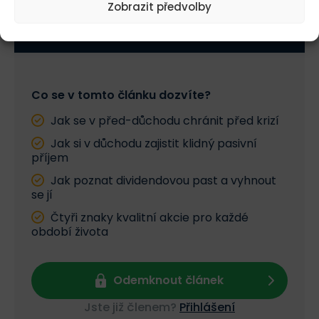
Zobrazit předvolby
Závěrečné zamyšlení:
Přečteno: 14 % článku
Zbývá: 86 %
Dividendy jako nástroj,
Pouze pro Premium
nikoliv cíl
Diskuze na téma:
dividendové akcie a životní
Pouze pro Premium
Co se v tomto článku dozvíte?
fáze investora (komentáře)
Jak se v před-důchodu chránit před krizí
Jak si v důchodu zajistit klidný pasivní
příjem
Jak poznat dividendovou past a vyhnout
se jí
Čtyři znaky kvalitní akcie pro každé
období života
Odemknout článek
Jste již členem?
Přihlášení