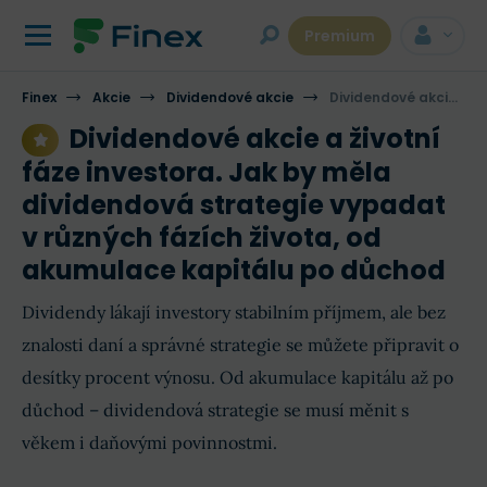
Premium
Finex
Akcie
Dividendové akcie
Dividendové akcie a životní fáze investora. Jak by měla dividendová strategie vypadat v různých fázích života, od akumulace kapitálu po důchod
Dividendové akcie a životní
fáze investora. Jak by měla
dividendová strategie vypadat
v různých fázích života, od
akumulace kapitálu po důchod
Dividendy lákají investory stabilním příjmem, ale bez
znalosti daní a správné strategie se můžete připravit o
desítky procent výnosu. Od akumulace kapitálu až po
důchod – dividendová strategie se musí měnit s
věkem i daňovými povinnostmi.