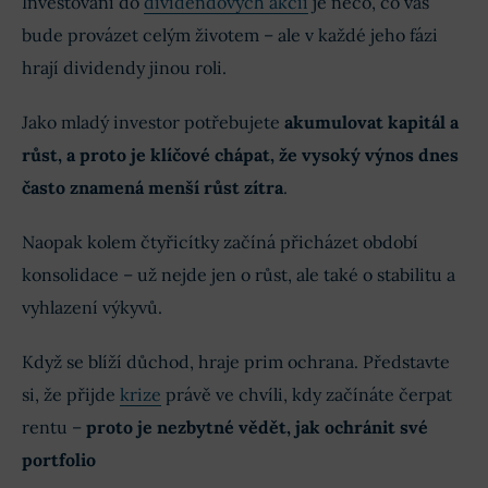
Investování do
dividendových akcií
je něco, co vás
bude provázet celým životem – ale v každé jeho fázi
hrají dividendy jinou roli.
Jako mladý investor potřebujete
akumulovat kapitál a
růst, a proto je klíčové chápat, že vysoký výnos dnes
často znamená menší růst zítra
.
Naopak kolem čtyřicítky začíná přicházet období
konsolidace – už nejde jen o růst, ale také o stabilitu a
vyhlazení výkyvů.
Když se blíží důchod, hraje prim ochrana. Představte
si, že přijde
krize
právě ve chvíli, kdy začínáte čerpat
rentu –
proto je nezbytné vědět, jak ochránit své
portfolio