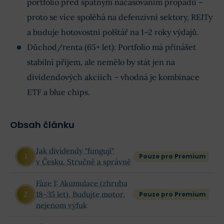
portfolio před špatným načasováním propadů –
proto se více spoléhá na defenzivní sektory, REITy
a buduje hotovostní polštář na 1–2 roky výdajů.
Důchod/renta (65+ let): Portfolio má přinášet
stabilní příjem, ale nemělo by stát jen na
dividendových akciích – vhodná je kombinace
ETF a blue chips.
Obsah článku
Jak dividendy "fungují"
Pouze pro Premium
v Česku. Stručně a správně
Fáze 1: Akumulace (zhruba
18–35 let). Budujte motor,
Pouze pro Premium
nejenom výfuk