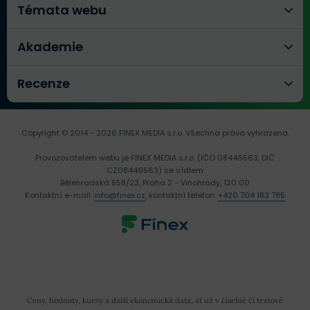
Témata webu
Akademie
Recenze
Copyright © 2014 - 2026 FINEX MEDIA s.r.o.
Všechna práva vyhrazena.
Provozovatelem webu je FINEX MEDIA s.r.o. (IČO 08446563, DIČ
CZ08446563) se sídlem
Bělehradská 858/23, Praha 2 - Vinohrady, 120 00
Kontaktní e-mail:
info@finex.cz
, kontaktní telefon:
+420 704 183 785
Ceny, hodnoty, kurzy a další ekonomická data, ať už v číselné či textové