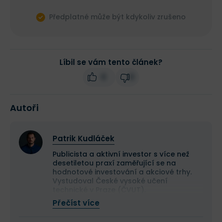
Předplatné může být kdykoliv zrušeno
Líbil se vám tento článek?
0
0
Autoři
Patrik Kudláček
Publicista a aktivní investor s více než
desetiletou praxí zaměřující se na
hodnotové investování a akciové trhy.
Vystudoval České vysoké učení
technické v Praze (ČVUT).
Ve své investiční strategii kombinuje
Přečíst více
aktivní i pasivní přístup a zaměřuje se
především na kvalitní růstové