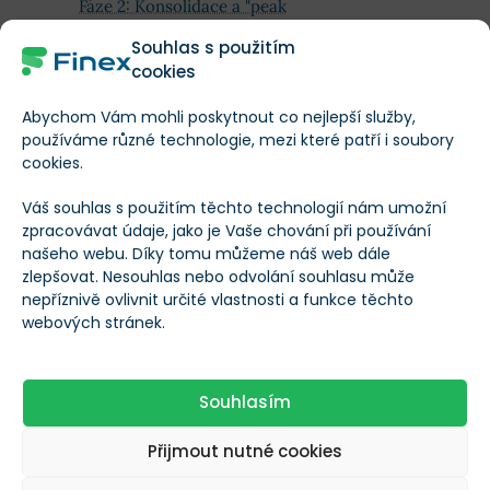
Fáze 2: Konsolidace a "peak
earnings" (cca 35–50 let).
Pouze pro Premium
Souhlas s použitím
Kalibrace mezi růstem a
cookies
stabilitou
Abychom Vám mohli poskytnout co nejlepší služby,
Fáze 3: Před-důchod (cca
používáme různé technologie, mezi které patří i soubory
50–65 let). Chraňte se před
cookies.
Pouze pro Premium
"sekvencí negativních
návratností"
Váš souhlas s použitím těchto technologií nám umožní
zpracovávat údaje, jako je Vaše chování při používání
Zobrazit celý obsah
Fáze 4: Důchod / renta.
našeho webu. Díky tomu můžeme náš web dále
Dividenda jako výplata,
Pouze pro Premium
zlepšovat. Nesouhlas nebo odvolání souhlasu může
nikoliv posvátnost
nepříznivě ovlivnit určité vlastnosti a funkce těchto
webových stránek.
Jak poznat "dobrou"
dividendovou akcii (v každé
Pouze pro Premium
životní fázi)
TEĎ ZAČÍNÁ TA NEJDŮLEŽITĚJŠÍ ČÁST
Souhlasím
Nenechte si ujít konkrétní čísla
Nejčastější omyly (a jak se
Pouze pro Premium
Přijmout nutné cookies
jim vyhnout)
a klíčové poznatky