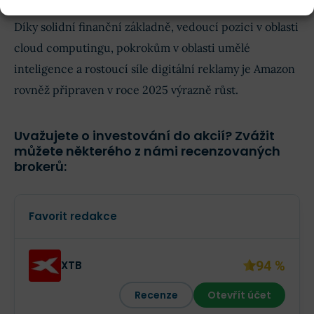
Díky solidní finanční základně, vedoucí pozici v oblasti
cloud computingu, pokrokům v oblasti umělé
inteligence a rostoucí síle digitální reklamy je Amazon
rovněž připraven v roce 2025 výrazně růst.
Uvažujete o investování do akcií? Zvážit
můžete některého z námi recenzovaných
brokerů:
Favorit redakce
94 %
XTB
Recenze
Otevřít účet