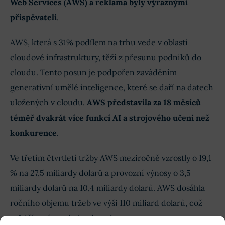
Web Services (AWS) a reklama byly výraznými
přispěvateli
.
AWS, která s 31% podílem na trhu vede v oblasti
cloudové infrastruktury, těží z přesunu podniků do
cloudu. Tento posun je podpořen zaváděním
generativní umělé inteligence, které se daří na datech
uložených v cloudu.
AWS představila za 18 měsíců
téměř dvakrát více funkcí AI a strojového učení než
konkurence
.
Ve třetím čtvrtletí tržby AWS meziročně vzrostly o 19,1
% na 27,5 miliardy dolarů a provozní výnosy o 3,5
miliardy dolarů na 10,4 miliardy dolarů. AWS dosáhla
ročního objemu tržeb ve výši 110 miliard dolarů, což
svědčí o výrazné akceleraci.