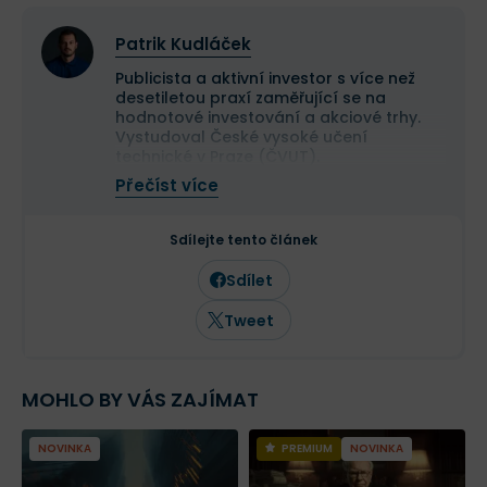
Patrik Kudláček
Publicista a aktivní investor s více než
desetiletou praxí zaměřující se na
hodnotové investování a akciové trhy.
Vystudoval České vysoké učení
technické v Praze (ČVUT).
Ve své investiční strategii kombinuje
Přečíst více
aktivní i pasivní přístup a zaměřuje se
především na kvalitní růstové
společnosti a value investice. Ve svých
Sdílejte tento článek
článcích se věnuje investičním
strategiím, psychologii investování a
Sdílet
analýze jednotlivých akcií.
Tweet
MOHLO BY VÁS ZAJÍMAT
NOVINKA
PREMIUM
NOVINKA