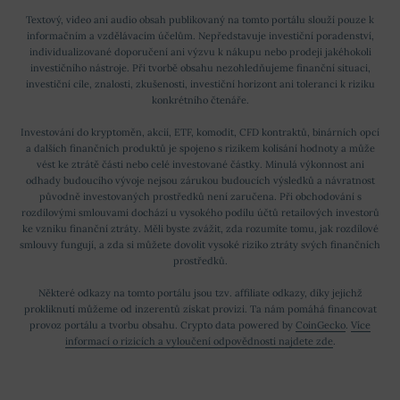
Textový, video ani audio obsah publikovaný na tomto portálu slouží pouze k
informačním a vzdělávacím účelům. Nepředstavuje investiční poradenství,
individualizované doporučení ani výzvu k nákupu nebo prodeji jakéhokoli
investičního nástroje. Při tvorbě obsahu nezohledňujeme finanční situaci,
investiční cíle, znalosti, zkušenosti, investiční horizont ani toleranci k riziku
konkrétního čtenáře.
Investování do kryptoměn, akcií, ETF, komodit, CFD kontraktů, binárních opcí
a dalších finančních produktů je spojeno s rizikem kolísání hodnoty a může
vést ke ztrátě části nebo celé investované částky. Minulá výkonnost ani
odhady budoucího vývoje nejsou zárukou budoucích výsledků a návratnost
původně investovaných prostředků není zaručena. Při obchodování s
rozdílovými smlouvami dochází u vysokého podílu účtů retailových investorů
ke vzniku finanční ztráty. Měli byste zvážit, zda rozumíte tomu, jak rozdílové
smlouvy fungují, a zda si můžete dovolit vysoké riziko ztráty svých finančních
prostředků.
Některé odkazy na tomto portálu jsou tzv. affiliate odkazy, díky jejichž
prokliknutí můžeme od inzerentů získat provizi. Ta nám pomáhá financovat
provoz portálu a tvorbu obsahu. Crypto data powered by
CoinGecko
.
Více
informací o rizicích a vyloučení odpovědnosti najdete zde
.