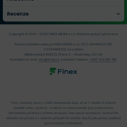
Recenze
Copyright © 2014 - 2026 FINEX MEDIA s.r.o.
Všechna práva vyhrazena.
Provozovatelem webu je FINEX MEDIA s.r.o. (IČO 08446563, DIČ
CZ08446563) se sídlem
Bělehradská 858/23, Praha 2 - Vinohrady, 120 00
Kontaktní e-mail:
info@finex.cz
, kontaktní telefon:
+420 704 183 785
Ceny, hodnoty, kurzy a další ekonomická data, ať už v číselné či textové
podobě nebo v grafech, uváděné na tomto portálu jsou poskytovány
obchodními partnery a třetími stranami. Jsou pouze orientační, nemusí být
aktuální ani přesné a v žádném případě by neměly sloužit jako jediný podklad
pro investiční rozhodnutí.