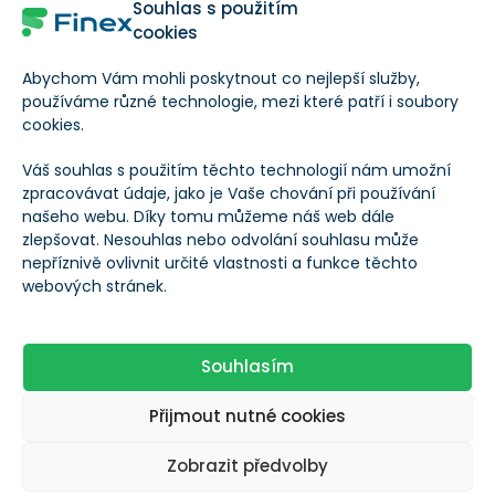
Souhlas s použitím
cookies
Za zmínku stojí, že byznys AWS v oblasti umělé
inteligence roste trojciferným tempem
, téměř třikrát
Abychom Vám mohli poskytnout co nejlepší služby,
používáme různé technologie, mezi které patří i soubory
rychleji než AWS ve svých počátcích.
cookies.
Silné výsledky zaznamenal také reklamní segment
Váš souhlas s použitím těchto technologií nám umožní
zpracovávat údaje, jako je Vaše chování při používání
Amazonu, jehož tržby ve 3. čtvrtletí meziročně vzrostly
našeho webu. Díky tomu můžeme náš web dále
o 18,8 % na 14,3 miliardy dolaru.
Tento segment je
zlepšovat. Nesouhlas nebo odvolání souhlasu může
rovněž klíčovým přispěvatelem k ziskovosti
nepříznivě ovlivnit určité vlastnosti a funkce těchto
webových stránek.
společnosti
.
Amazon mj. představil kreativní nástroje poháněné
Souhlasím
umělou inteligencí, které inzerentům umožňují
Přijmout nutné cookies
navrhovat poutavé reklamy. Inzerce sponzorovaných
produktů na e-commerce platformě nadále roste a
Zobrazit předvolby
reklama na Prime Video přidává nový zdroj příjmů.