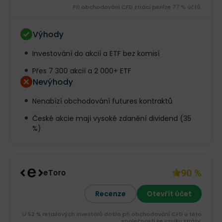
Při obchodování CFD ztrácí peníze 77 % účtů.
Výhody
Investování do akcií a ETF bez komisí
Přes 7 300 akcií a 2 000+ ETF
Nevýhody
Nenabízí obchodování futures kontraktů
České akcie mají vysoké zdanění dividend (35
%)
90 %
eToro
Recenze
Otevřít účet
U 52 % retailových investorů došlo při obchodování CFD u této
společnosti ke vzniku ztráty.