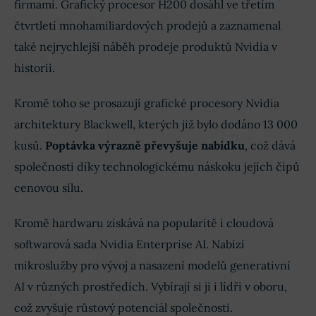
firmami. Grafický procesor H200 dosáhl ve třetím
čtvrtletí mnohamiliardových prodejů a zaznamenal
také nejrychlejší náběh prodeje produktů Nvidia v
historii.
Kromě toho se prosazují grafické procesory Nvidia
architektury Blackwell, kterých již bylo dodáno 13 000
kusů.
Poptávka
výrazně převyšuje nabídku
, což dává
společnosti díky technologickému náskoku jejích čipů
cenovou sílu.
Kromě hardwaru získává na popularitě i cloudová
softwarová sada Nvidia Enterprise AI. Nabízí
mikroslužby pro vývoj a nasazení modelů generativní
AI v různých prostředích. Vybírají si ji i lídři v oboru,
což zvyšuje růstový potenciál společnosti.