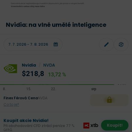
Nvidia: na vlně umělé inteligence
Nvidia
/
NVDA
$218,8
13,72 %
Finex Férová Cena
NVDA
XXX
Co to je?
Koupit akcie Nvidia!
Koupit!
Při obchodování CFD ztrácí peníze 77 %
účtů.