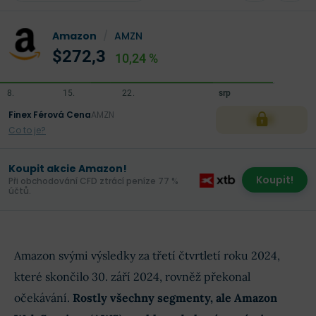
Amazon
/
AMZN
$272,3
10,24 %
Finex Férová Cena
AMZN
XXX
Co to je?
Koupit akcie Amazon!
Koupit!
Při obchodování CFD ztrácí peníze 77 %
účtů.
Amazon svými výsledky za třetí čtvrtletí roku 2024,
které skončilo 30. září 2024, rovněž překonal
očekávání.
Rostly všechny segmenty,
ale Amazon