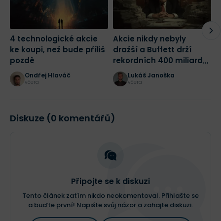
4 technologické akcie
Akcie nikdy nebyly
2
ke koupi, než bude příliš
dražší a Buffett drží
m
pozdě
rekordních 400 miliard
j
dolarů! Jak bych dnes
Ondřej Hlaváč
Lukáš Janoška
začal investovat?
včera
včera
Diskuze (0 komentářů)
Připojte se k diskuzi
Tento článek zatím nikdo neokomentoval. Přihlašte se
a buďte první! Napište svůj názor a zahajte diskuzi.