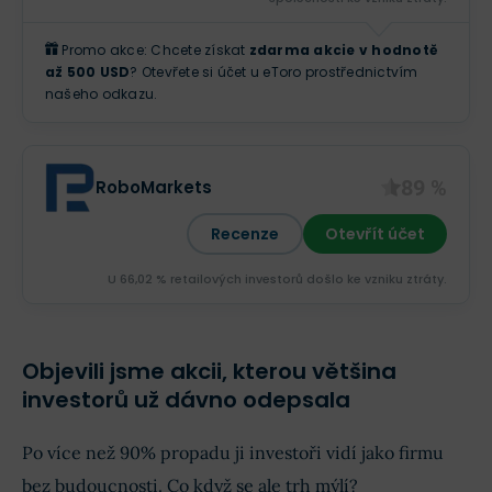
Promo akce: Chcete získat
zdarma akcie v hodnotě
až 500 USD
? Otevřete si účet u eToro prostřednictvím
našeho odkazu.
89 %
RoboMarkets
Recenze
Otevřít účet
U 66,02 % retailových investorů došlo ke vzniku ztráty.
Objevili jsme akcii, kterou většina
investorů už dávno odepsala
Po více než 90% propadu ji investoři vidí jako firmu
bez budoucnosti. Co když se ale trh mýlí?