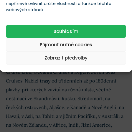
nepříznivě ovlivnit určité vlastnosti a funkce těchto
webových stránek.
Popis společnosti Norwegian Cruise Line
Společnost Norwegian Cruise Line Holdings Ltd. spolu
Souhlasím
se svými dceřinými společnostmi působí jako
Přijmout nutné cookies
společnost provozující výletní plavby v Severní
Americe, Evropě, Asii a Tichomoří a na mezinárodní
Zobrazit předvolby
úrovni. Společnost provozuje značky Norwegian
Cruise Line, Oceania Cruises a Regent Seven Seas
Cruises. Nabízí trasy od třídenních až po 180denní
plavby, při kterých zavítá na různá místa, včetně
destinací ve Skandinávii, Rusku, Středomoří, na
řeckých ostrovech, Aljašce, v Kanadě a Nové Anglii, na
Havaji, v Asii, na Tahiti a v jižním Pacifiku, v Austrálii a
na Novém Zélandu, v Africe, Indii, Jižní Americe,