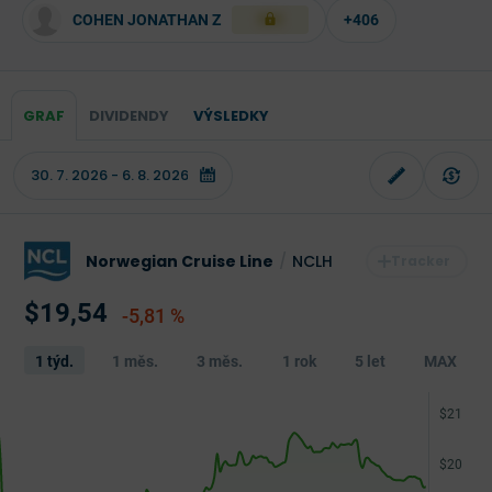
COHEN JONATHAN Z
+406
XXX
GRAF
DIVIDENDY
VÝSLEDKY
Norwegian Cruise Line
/
NCLH
$19,54
-5,81 %
1 týd.
1 měs.
3 měs.
1 rok
5 let
MAX