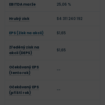
EBITDA marže
25,06 %
Hrubý zisk
$4 311 240 192
EPS (Zisk na akcii)
$1,65
Zředěný zisk na
$1,65
akcii (DEPS)
Očekávaný EPS
--
(tento rok)
Očekávaný EPS
--
(příští rok)