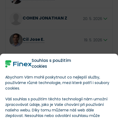
Karibiku.
drastické úspory (zejména u paliva a potravin) a
splácení dluhu. I přes geopolitické komplikace na
Generální ředitel Subway
Blízkém východě, které si vynutily změny tras, jsou
$XX XXX
COHEN JONATHAN Z
20. 5. 2026
rezervace na rok 2024 rekordní
. Investoři by
měli sledovat především květnový
„Investor
Day“
, kde firma odhalí víceleté cíle, a počítat s
director
tím, že prioritou bude ozdravení bilance při
$XX XXX
Cil Jose E.
zachování vysokých cen letenek a služeb na
19. 5. 2026
palubě.
Výkonný ředitel Yum! Brands
$XX XXX
Cil Jose E.
Souhlas s použitím
18. 5. 2026
cookies
Abychom Vám mohli poskytnout co nejlepší služby,
Výkonný ředitel Yum! Brands
$XX XXX
MacDonald Brian P
používáme různé technologie, mezi které patří i soubory
11. 5. 2026
cookies.
director
Váš souhlas s použitím těchto technologií nám umožní
Předchozí
Další
$XX XXX
zpracovávat údaje, jako je Vaše chování při používání
našeho webu. Díky tomu můžeme náš web dále
zlepšovat. Nesouhlas nebo odvolání souhlasu může