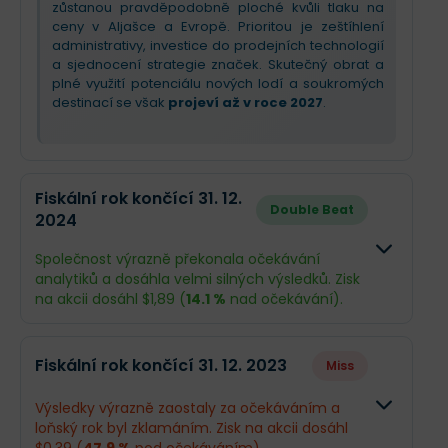
zůstanou pravděpodobně ploché kvůli tlaku na
ceny v Aljašce a Evropě. Prioritou je zeštíhlení
administrativy, investice do prodejních technologií
a sjednocení strategie značek. Skutečný obrat a
plné využití potenciálu nových lodí a soukromých
destinací se však
projeví až v roce 2027
.
Fiskální rok končící 31. 12.
Double Beat
2024
Společnost výrazně překonala očekávání
analytiků a dosáhla velmi silných výsledků. Zisk
na akcii dosáhl $1,89 (
14.1 %
nad očekávání).
Odhad
Skutečno
Fiskální rok končící 31. 12. 2023
Miss
Obrat
$9,47 mld.
$9,48 mld
Výsledky výrazně zaostaly za očekáváním a
loňský rok byl zklamáním. Zisk na akcii dosáhl
Příjmy
$765,4 mil.
$910,3 mil