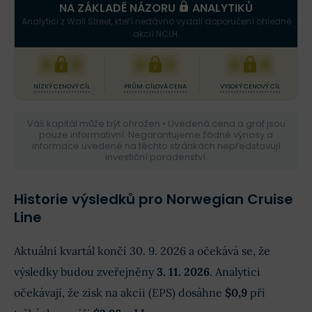
NA ZÁKLADĚ NÁZORU
ANALYTIKŮ
Analytici z Wall Street, kteří nedávno vydali doporučení ohledně
akcií NCLH.
XXX
XXX
XXX
NÍZKÝ CENOVÝ CÍL
PRŮM. CÍLOVÁ CENA
VYSOKÝ CENOVÝ CÍL
Váš kapitál může být ohrožen • Uvedená cena a graf jsou
pouze informativní. Negarantujeme žádné výnosy a
informace uvedené na těchto stránkách nepředstavují
investiční poradenství.
Historie výsledků pro Norwegian Cruise
Line
Aktuální kvartál končí 30. 9. 2026 a očekává se, že
výsledky budou zveřejněny
3. 11. 2026
. Analytici
očekávají, že zisk na akcii (EPS) dosáhne
$0,9
při