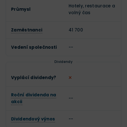
Hotely, restaurace a
Průmysl
volný čas
Zaměstnanci
41 700
Vedení společnosti
--
Dividendy
Vyplácí dividendy?
Roční dividenda na
--
akcii
Dividendový výnos
--