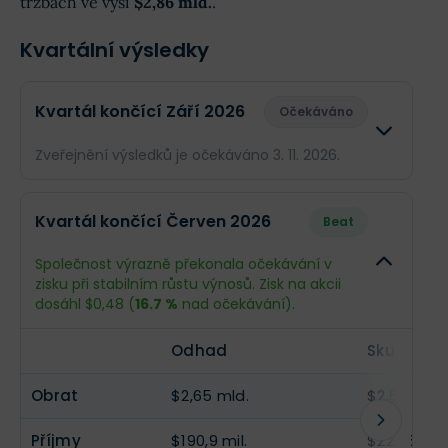
tržbách ve výši
$2,86 mld.
.
Kvartální výsledky
Kvartál končící Září 2026
Očekáváno
Zveřejnění výsledků je očekáváno 3. 11. 2026.
Odhad
Skutečn
Kvartál končící Červen 2026
Beat
Obrat
$2,86 mld.
--
Společnost výrazně překonala očekávání v
zisku při stabilním růstu výnosů. Zisk na akcii
Příjmy
$418,8 mil.
--
dosáhl $0,48 (
16.7 %
nad očekávání).
EPS
$0,9
--
Odhad
Skutečno
Obrat
$2,65 mld.
$2,64 mld.
Příjmy
$190,9 mil.
$222,6 mil.