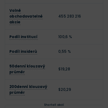
Volně
obchodovatelné
455 283 216
akcie
Podíl institucí
100,6 %
Podíl insiderů
0,55 %
50denní klouzavý
$19,28
průměr
200denní klouzavý
$20,29
průměr
Shortaři akcií