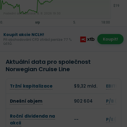
Poslední aktualizace:
6. 8. 2026 19:30
Koupit akcie NCLH!
Koupit!
Při obchodování CFD ztrácí peníze 77 %
účtů.
Aktuální data pro společnost
Norwegian Cruise Line
Tržní kapitalizace
$9,32 mld.
EBITDA
Dnešní objem
902 604
P/B (Cen
Roční dividenda na
--
P/E (Cena
akcii