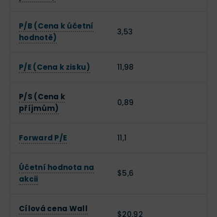
P/B (Cena k účetní
3,53
hodnotě)
P/E (Cena k zisku)
11,98
P/S (Cena k
0,89
příjmům)
Forward P/E
11,1
Účetní hodnota na
$5,6
akcii
Cílová cena Wall
$20,92