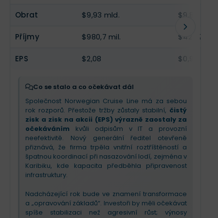
Příběh se
mění z růstového na
v Karibiku.
restrukturalizační
– skutečné plody těchto
Obrat
$9,93 mld.
$9,83 mld.
změn a zlepšení výsledků se však kvůli dlouhým
Tento krok sice krátkodobě ředí průměrnou cenu
rezervačním cyklům projeví
až v roce 2027
.
Příjmy
$980,7 mil.
$423,2 mil.
letenky (více dětí na pokojích za nižší ceny), ale
dramaticky zvyšuje obsazenost lodí, která v
příštím roce míří k
rekordním 105 %
. Investoři by
EPS
$2,08
$0,9
měli očekávat silný rok 2026 díky investicím do
soukromého ostrova Great Stirrup Cay a novým
luxusním lodím. Management se soustředí na
Co se stalo a co očekávat dál
marže a snižování dluhu
, což je pro
Společnost Norwegian Cruise Line má za sebou
dlouhodobou stabilitu klíčové.
rok rozporů. Přestože tržby zůstaly stabilní,
čistý
zisk a zisk na akcii (EPS) výrazně zaostaly za
očekáváním
kvůli odpisům v IT a provozní
neefektivitě. Nový generální ředitel otevřeně
přiznává, že firma trpěla vnitřní roztříštěností a
špatnou koordinací při nasazování lodí, zejména v
Karibiku, kde kapacita předběhla připravenost
infrastruktury.
Nadcházející rok bude ve znamení transformace
a „opravování základů“. Investoři by měli očekávat
spíše stabilizaci než agresivní růst; výnosy