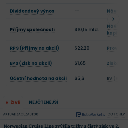
Dividendový výnos
--
Návratno
Návratno
Příjmy společnosti
$10,15 mld.
kapitálu
RPS (Příjmy na akcii)
$22,29
Provozní
EPS (Zisk na akcii)
$1,65
Zisková 
Účetní hodnota na akcii
$5,6
EV (Hodn
NEJČTENĚJŠÍ
ŽIVĚ
AKTUALIZACE
ZA
01:00
CO TO JE?
Norwegian Cruise Line zvýšila tržby a čistý zisk ve 2.