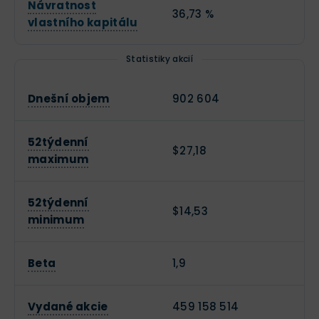
Návratnost
36,73 %
vlastního kapitálu
Statistiky akcií
Dnešní objem
902 604
52týdenní
$27,18
maximum
52týdenní
$14,53
minimum
Beta
1,9
Vydané akcie
459 158 514