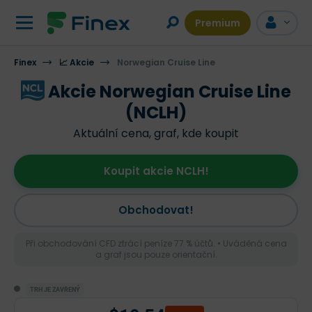
Premium
Finex
📈 Akcie
Norwegian Cruise Line
Akcie Norwegian Cruise Line
(NCLH)
Aktuální cena, graf, kde koupit
Koupit akcie NCLH!
Obchodovat!
Při obchodování CFD ztrácí peníze 77 % účtů. • Uváděná cena
a graf jsou pouze orientační.
TRH JE ZAVŘENÝ