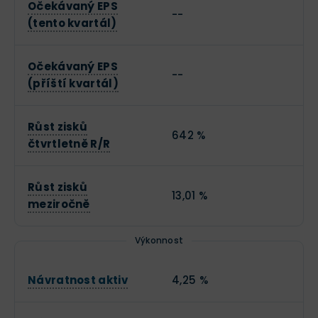
Očekávaný EPS
--
(tento kvartál)
Očekávaný EPS
--
(příští kvartál)
Růst zisků
642 %
čtvrtletně R/R
Růst zisků
13,01 %
meziročně
Výkonnost
Návratnost aktiv
4,25 %