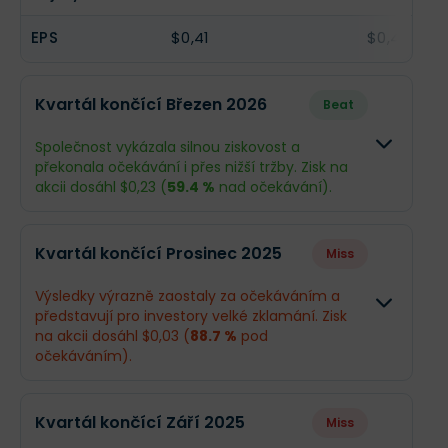
EPS
$0,41
$0,48
Kvartál končící Březen 2026
Beat
Společnost vykázala silnou ziskovost a
překonala očekávání i přes nižší tržby. Zisk na
akcii dosáhl $0,23 (
59.4 %
nad očekávání).
Odhad
Skutečnos
Kvartál končící Prosinec 2025
Miss
Obrat
$2,36 mld.
$2,33 mld.
Výsledky výrazně zaostaly za očekáváním a
představují pro investory velké zklamání. Zisk
Příjmy
$66,92 mil.
$104,7 mil.
na akcii dosáhl $0,03 (
88.7 %
pod
očekáváním).
EPS
$0,14
$0,23
Odhad
Skutečnos
Kvartál končící Září 2025
Miss
Obrat
$2,34 mld.
$2,24 mld.