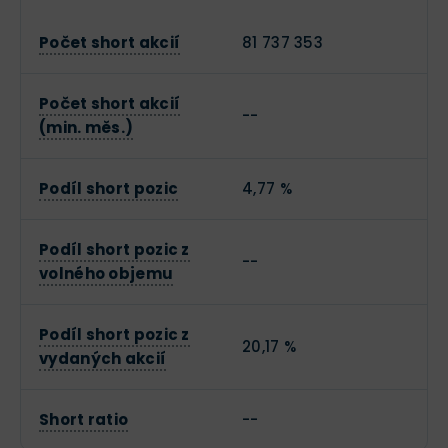
Počet short akcií
81 737 353
Počet short akcií
--
(min. měs.)
Podíl short pozic
4,77 %
Podíl short pozic z
--
volného objemu
Podíl short pozic z
20,17 %
vydaných akcií
Short ratio
--