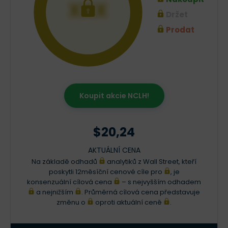
XXX
Držet
Prodat
Koupit akcie NCLH!
$20,24
AKTUÁLNÍ CENA
Na základě odhadů
analytiků z Wall Street, kteří
poskytli 12měsíční cenové cíle pro
, je
konsenzuální cílová cena
– s nejvyšším odhadem
a nejnižším
. Průměrná cílová cena představuje
změnu o
oproti aktuální ceně
.