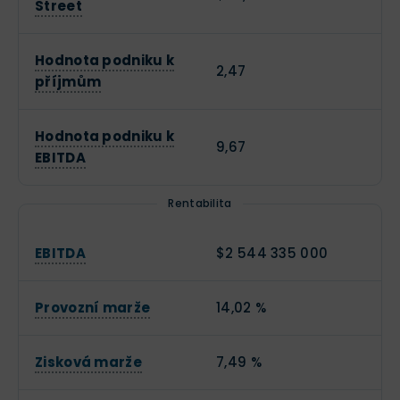
Street
Hodnota podniku k
2,47
příjmům
Hodnota podniku k
9,67
EBITDA
Rentabilita
EBITDA
$2 544 335 000
Provozní marže
14,02 %
Zisková marže
7,49 %