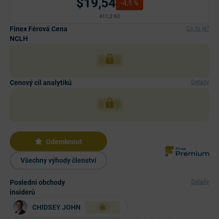
$19,54
-4,5 %
411,2 Kč
Finex Férová Cena
Co to je?
NCLH
XXX
Cenový cíl analytiků
Detaily
XXX
Odemknout
Všechny výhody členství
Poslední obchody
Detaily
insiderů
CHIDSEY JOHN
XXX