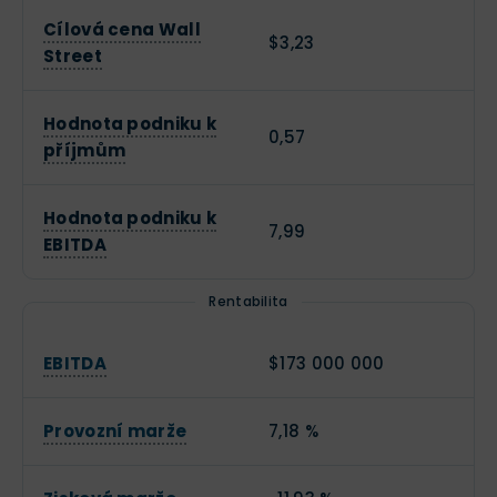
Cílová cena Wall
$3,23
Street
Hodnota podniku k
0,57
příjmům
Hodnota podniku k
7,99
EBITDA
Rentabilita
EBITDA
$173 000 000
Provozní marže
7,18 %