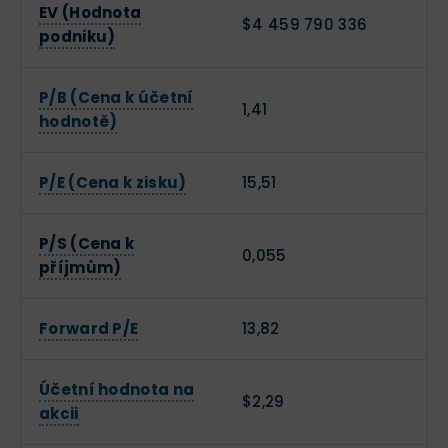
EV (Hodnota
$4 459 790 336
podniku)
P/B (Cena k účetní
1,41
hodnotě)
P/E (Cena k zisku)
15,51
P/S (Cena k
0,055
příjmům)
Forward P/E
13,82
Účetní hodnota na
$2,29
akcii