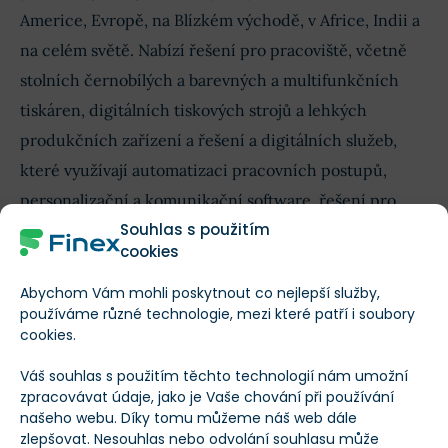
Americe, Evropě, na Blízkém východě, v Africe, Indii a
na celém světě. Nabízí řešení pro pracoviště, včetně
stolních černobílých a barevných a multifunkčních
tiskáren, digitálních tiskových strojů a lehkých
produkčních zařízení a řešení a digitálních služeb,
které využívají automatizaci pracovních postupů,
personalizační a komunikační software, řešení pro
Souhlas s použitím
správu obsahu a digitalizační služby. Společnost také
cookies
poskytuje grafické komunikační a produkční řešení; a
IT služby, výpočetní zařízení pro koncové uživatele,
Abychom Vám mohli poskytnout co nejlepší služby,
používáme různé technologie, mezi které patří i soubory
síťovou infrastrukturu, komunikační technologie a
cookies.
řadu řízených IT řešení, jako je podpora
Váš souhlas s použitím těchto technologií nám umožní
technologických produktů, profesionální inženýrství a
zpracovávat údaje, jako je Vaše chování při používání
komerční robotická automatizace procesů; a poskytuje
našeho webu. Díky tomu můžeme náš web dále
zlepšovat. Nesouhlas nebo odvolání souhlasu může
financování prodeje kancelářských zařízení Xerox,