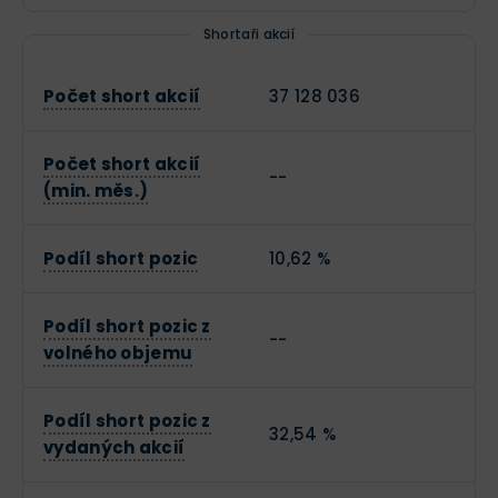
Shortaři akcií
Počet short akcií
37 128 036
Počet short akcií
--
(min. měs.)
Podíl short pozic
10,62 %
Podíl short pozic z
--
volného objemu
Podíl short pozic z
32,54 %
vydaných akcií