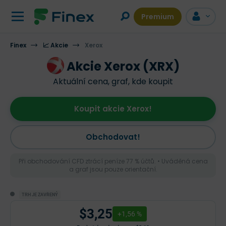
Premium
Finex
📈 Akcie
Xerox
Akcie Xerox (XRX)
Aktuální cena, graf, kde koupit
Koupit akcie Xerox!
Obchodovat!
Při obchodování CFD ztrácí peníze 77 % účtů. • Uváděná cena
a graf jsou pouze orientační.
TRH JE ZAVŘENÝ
$3,25
+1,56 %