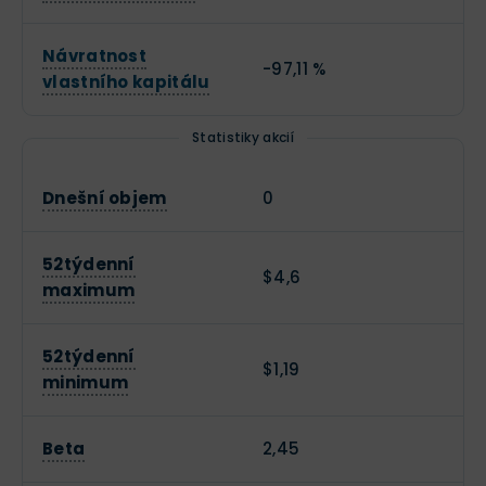
Návratnost
-97,11 %
vlastního kapitálu
Statistiky akcií
Dnešní objem
0
52týdenní
$4,6
maximum
52týdenní
$1,19
minimum
Beta
2,45