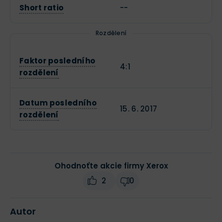
Short ratio
--
Rozdělení
Faktor posledního
4:1
rozdělení
Datum posledního
15. 6. 2017
rozdělení
Ohodnoťte akcie firmy Xerox
2
0
Autor