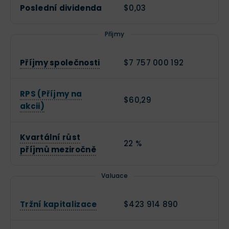
Poslední dividenda
$0,03
Příjmy
Příjmy společnosti
$7 757 000 192
RPS (Příjmy na
$60,29
akcii)
Kvartální růst
22 %
příjmů meziročně
Valuace
Tržní kapitalizace
$423 914 890