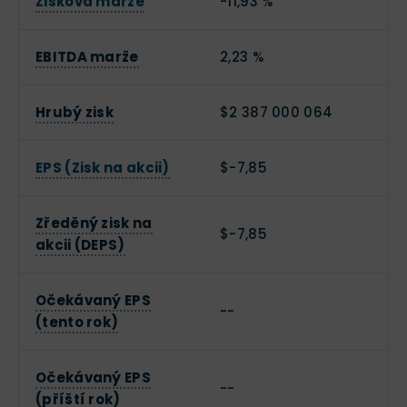
Zisková marže
-11,93 %
EBITDA marže
2,23 %
Hrubý zisk
$2 387 000 064
EPS (Zisk na akcii)
$-7,85
Zředěný zisk na
$-7,85
akcii (DEPS)
Očekávaný EPS
--
(tento rok)
Očekávaný EPS
--
(příští rok)