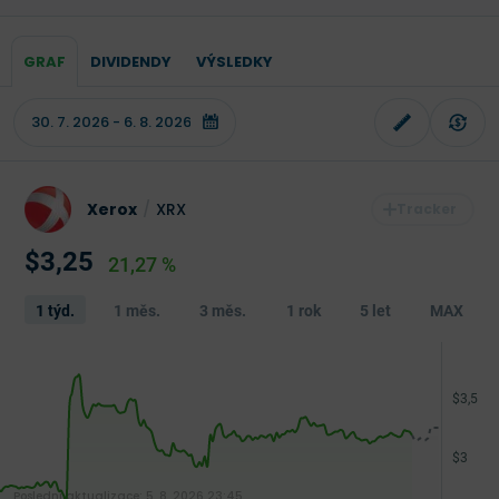
GRAF
DIVIDENDY
VÝSLEDKY
Xerox
/
XRX
$3,25
21,27 %
1 týd.
1 měs.
3 měs.
1 rok
5 let
MAX
Poslední aktualizace:
5. 8. 2026 23:45