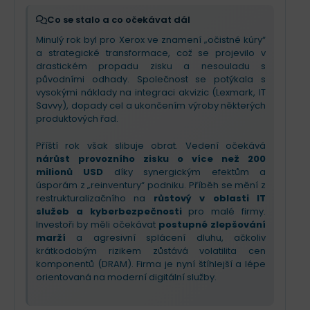
Klíčovým motorem růstu se stávají
IT služby,
které vykazují dvouciferný růst
a pomáhají
Co se stalo a co očekávat dál
stabilizovat byznys. Prioritou zůstává
splácení
Minulý rok byl pro Xerox ve znamení „očistné kúry“
dluhu a návrat k provozní ziskovosti
skrze
a strategické transformace, což se projevilo v
úspory a efektivnější prodejní model.
drastickém propadu zisku a nesouladu s
původními odhady. Společnost se potýkala s
vysokými náklady na integraci akvizic (Lexmark, IT
Savvy), dopady cel a ukončením výroby některých
produktových řad.
Příští rok však slibuje obrat. Vedení očekává
nárůst provozního zisku o více než 200
milionů USD
díky synergickým efektům a
úsporám z „reinventury“ podniku. Příběh se mění z
restrukturalizačního na
růstový v oblasti IT
služeb a kyberbezpečnosti
pro malé firmy.
Investoři by měli očekávat
postupné zlepšování
marží
a agresivní splácení dluhu, ačkoliv
krátkodobým rizikem zůstává volatilita cen
komponentů (DRAM). Firma je nyní štíhlejší a lépe
orientovaná na moderní digitální služby.