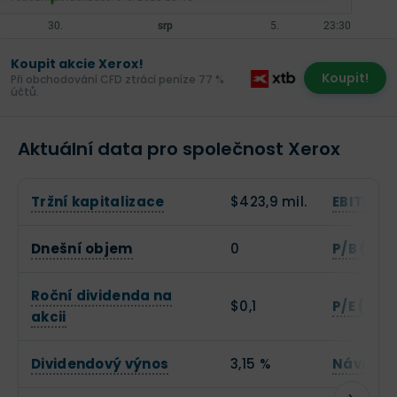
Koupit akcie Xerox!
Koupit!
Při obchodování CFD ztrácí peníze 77 %
účtů.
Aktuální data pro společnost Xerox
Tržní kapitalizace
$423,9 mil.
EBITDA
Dnešní objem
0
P/B (Cen
Roční dividenda na
$0,1
P/E (Cen
akcii
Dividendový výnos
3,15 %
Návratno