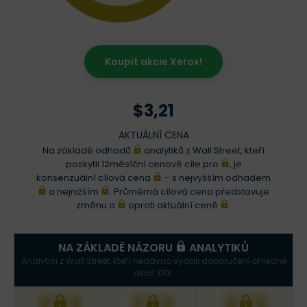
Koupit akcie Xerox!
$3,21
AKTUÁLNÍ CENA
Na základě odhadů
analytiků z Wall Street, kteří
poskytli 12měsíční cenové cíle pro
, je
konsenzuální cílová cena
– s nejvyšším odhadem
a nejnižším
. Průměrná cílová cena představuje
změnu o
oproti aktuální ceně
.
NA ZÁKLADĚ NÁZORU
ANALYTIKŮ
Analytici z Wall Street, kteří nedávno vydali doporučení ohledně
akcií XRX.
XXX
XXX
XXX