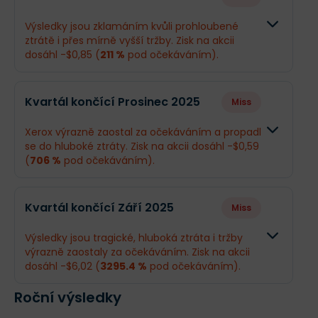
Výsledky jsou zklamáním kvůli prohloubené
ztrátě i přes mírně vyšší tržby. Zisk na akcii
dosáhl -$0,85 (
211 %
pod očekáváním).
Odhad
Skutečno
Kvartál končící Prosinec 2025
Miss
Obrat
$1,75 mld.
$1,85 mld.
Xerox výrazně zaostal za očekáváním a propadl
se do hluboké ztráty. Zisk na akcii dosáhl -$0,59
Příjmy
-$39,08 mil.
-$105 mil.
(
706 %
pod očekáváním).
EPS
-$0,27
-$0,85
Odhad
Skutečnost
Kvartál končící Září 2025
Miss
Obrat
$2,05 mld.
$2,03 mld.
Co se stalo a co očekávat dál
Výsledky jsou tragické, hluboká ztráta i tržby
Xerox má za sebou náročné čtvrtletí, které sice
výrazně zaostaly za očekáváním. Zisk na akcii
Příjmy
$13,92 mil.
-$73 mil.
přineslo vyšší tržby díky akvizici společnosti
dosáhl -$6,02 (
3295.4 %
pod očekáváním).
Lexmark, ale zároveň
prohloubilo ztrátu kvůli
EPS
$0,097
-$0,59
vysokým úrokům
a nákladům na integraci. Nový
Roční výsledky
Odhad
Skutečnos
generální ředitel Louie Pastor se snaží o obrat
kormidla a definoval tři jasné priority: stabilizaci