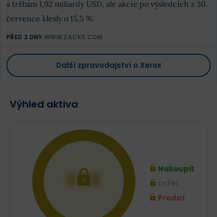
a tržbám 1,92 miliardy USD, ale akcie po výsledcích z 30.
července klesly o 15,5 %.
PŘED 2 DNY
WWW.ZACKS.COM
Další zpravodajství o Xerox
Výhled aktiva
Nakoupit
XXX
Držet
Prodat