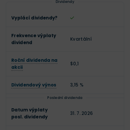
Dividendy
Vyplácí dividendy?
Frekvence výplaty
Kvartální
dividend
Roční dividenda na
$0,1
akcii
Dividendový výnos
3,15 %
Poslední dividenda
Datum výplaty
31. 7. 2026
posl. dividendy