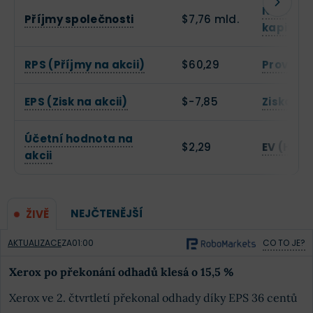
Návratno
Příjmy společnosti
$7,76 mld.
kapitálu
RPS (Příjmy na akcii)
$60,29
Provozn
EPS (Zisk na akcii)
$-7,85
Zisková
Účetní hodnota na
$2,29
EV (Hodn
akcii
NEJČTENĚJŠÍ
ŽIVĚ
AKTUALIZACE
ZA
01:00
CO TO JE?
Xerox po překonání odhadů klesá o 15,5 %
Xerox ve 2. čtvrtletí překonal odhady díky EPS 36 centů