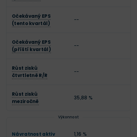
Očekávaný EPS
--
(tento kvartál)
Očekávaný EPS
--
(příští kvartál)
Růst zisků
--
čtvrtletně R/R
Růst zisků
35,88 %
meziročně
Výkonnost
Návratnost aktiv
1,16 %