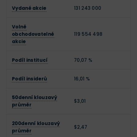
Vydané akcie
131 243 000
Volně
obchodovatelné
119 554 498
akcie
Podíl institucí
70,07 %
Podíl insiderů
16,01 %
50denní klouzavý
$3,01
průměr
200denní klouzavý
$2,47
průměr