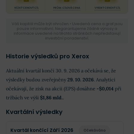
NÍZKÝ CENOVÝ CÍL
PRŮM. CÍLOVÁ CENA
VYSOKÝ CENOVÝ CÍL
Váš kapitál může být ohrožen • Uvedená cena a graf jsou
pouze informativní. Negarantujeme žádné výnosy a
informace uvedené na těchto stránkách nepředstavují
investiční poradenství.
Historie výsledků pro Xerox
Aktuální kvartál končí 30. 9. 2026 a očekává se, že
výsledky budou zveřejněny
29. 10. 2026
. Analytici
očekávají, že zisk na akcii (EPS) dosáhne
-$0,014
při
tržbách ve výši
$1,86 mld.
.
Kvartální výsledky
Kvartál končící Září 2026
Očekáváno