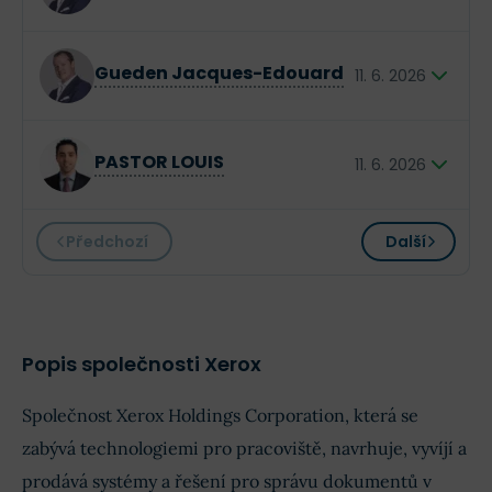
Šéf globálních kanálů Xeroxu
$XX XXX
Gueden Jacques-Edouard
11. 6. 2026
Šéf globálních kanálů Xeroxu
$XX XXX
PASTOR LOUIS
11. 6. 2026
Právník a ředitel Xeroxu
Předchozí
Další
$XX XXX
Popis společnosti Xerox
Společnost Xerox Holdings Corporation, která se
zabývá technologiemi pro pracoviště, navrhuje, vyvíjí a
prodává systémy a řešení pro správu dokumentů v