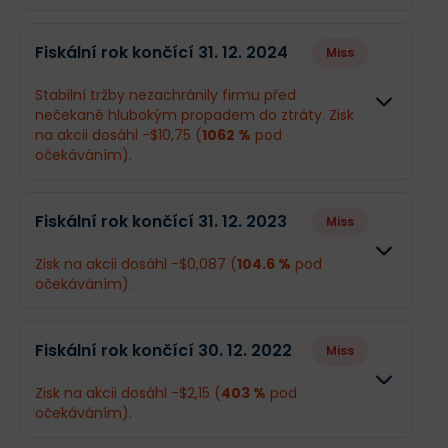
Fiskální rok končící 31. 12. 2024
Miss
Stabilní tržby nezachránily firmu před
nečekaně hlubokým propadem do ztráty. Zisk
na akcii dosáhl -$10,75 (
1062 %
pod
očekáváním).
Odhad
Skutečnost
Fiskální rok končící 31. 12. 2023
Miss
Obrat
$6,18 mld.
$6,22 mld.
Zisk na akcii dosáhl -$0,087 (
104.6 %
pod
očekáváním).
Příjmy
$143,9 mil.
-$1,32 mld.
Odhad
Skutečnos
EPS
$1,12
-$10,75
Fiskální rok končící 30. 12. 2022
Miss
Obrat
$6,92 mld.
$6,89 mld.
Zisk na akcii dosáhl -$2,15 (
403 %
pod
Co se stalo a co očekávat dál
očekáváním).
Příjmy
-$197 mil.
$1 mil.
Xerox má za sebou rok hluboké transformace,