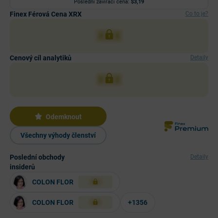
Poslední zavírací cena:
$3,19
Finex Férová Cena XRX
Co to je?
XXX
Cenový cíl analytiků
Detaily
XXX
Odemknout
Všechny výhody členství
Poslední obchody
Detaily
insiderů
COLON FLOR
XXX
COLON FLOR
+1356
XXX