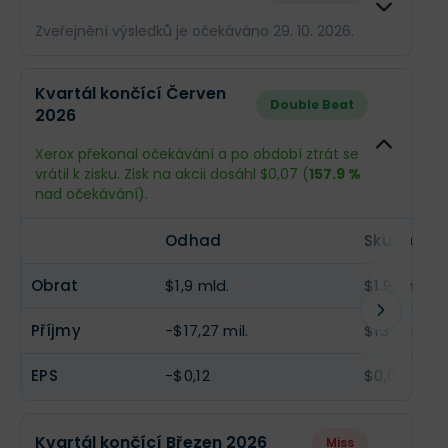
Zveřejnění výsledků je očekáváno 29. 10. 2026.
Odhad
Skutečn
Kvartál končící Červen
Double Beat
2026
Obrat
$1,86 mld.
--
Xerox překonal očekávání a po období ztrát se
Příjmy
-$2,06 mil.
--
vrátil k zisku. Zisk na akcii dosáhl $0,07 (
157.9 %
nad očekávání).
EPS
-$0,014
--
Odhad
Skutečnos
Obrat
$1,9 mld.
$1,92 mld.
Příjmy
-$17,27 mil.
$13 mil.
EPS
-$0,12
$0,07
Kvartál končící Březen 2026
Miss