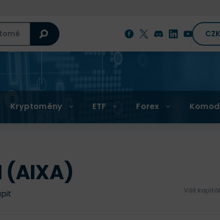
CZ
Kryptoměny
ETF
Forex
Komod
 (AIXA)
Váš kapitá
upit