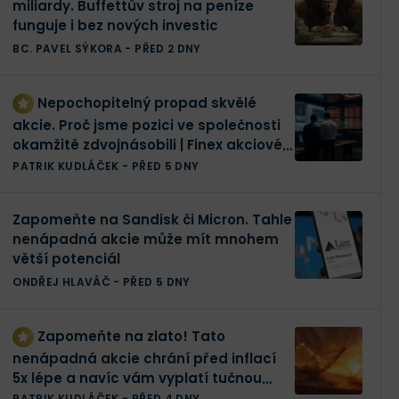
miliardy. Buffettův stroj na peníze
funguje i bez nových investic
BC. PAVEL SÝKORA
-
PŘED 2 DNY
Nepochopitelný propad skvělé
akcie. Proč jsme pozici ve společnosti
okamžitě zdvojnásobili | Finex akciové
portfolio
PATRIK KUDLÁČEK
-
PŘED 5 DNY
Zapomeňte na Sandisk či Micron. Tahle
nenápadná akcie může mít mnohem
větší potenciál
ONDŘEJ HLAVÁČ
-
PŘED 5 DNY
Zapomeňte na zlato! Tato
nenápadná akcie chrání před inflací
5x lépe a navíc vám vyplatí tučnou
dividendu
PATRIK KUDLÁČEK
-
PŘED 4 DNY