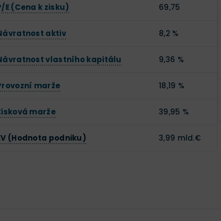
P/E (Cena k zisku)
69,75
Návratnost aktiv
8,2 %
Návratnost vlastního kapitálu
9,36 %
Provozní marže
18,19 %
Zisková marže
39,95 %
EV (Hodnota podniku)
3,99 mld.€