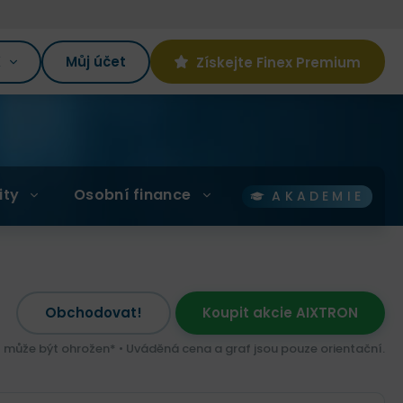
K
Můj účet
Získejte Finex Premium
ity
Osobní finance
AKADEMIE
Obchodovat!
Koupit akcie AIXTRON
l může být ohrožen* • Uváděná cena a graf jsou pouze orientační.