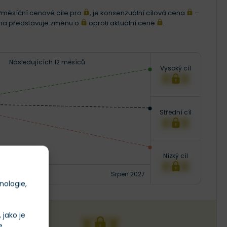
i 12měsíční cenové cíle pro
, je konsenzuální cílová cena
–
ena představuje změnu o
oproti aktuální ceně
.
Následujících 12 měsíců
Vysoký cíl
XXX
Střední cíl
XXX
Nízký cíl
XXX
Srpen 2027
nologie,
jako je
XXX
e