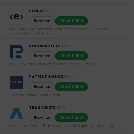
ETORO
90 %
Recenze
Otevřít účet
U 52 % retailových investorů došlo při obchodování CFD u této
společnosti ke vzniku ztráty.
ROBOMARKETS
89 %
Recenze
Otevřít účet
U 66,02 % retailových investorů došlo ke vzniku ztráty.
PATRIA FINANCE
88 %
Recenze
Otevřít účet
Investování zahrnuje rizika ztrát.‎
TRADING 212
87 %
Recenze
Otevřít účet
Sponzorovaný odkaz. Při investování je váš kapitál vystaven riziku.