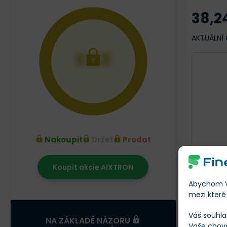
38,2
AKTUÁLNÍ
XXX
Nakoupit
Držet
Prodat
Koupit akcie AIXTRON
Srpen 20
Abychom Vá
mezi které 
Váš souhla
X
NA ZÁKLADĚ NÁZORU
Vaše chov