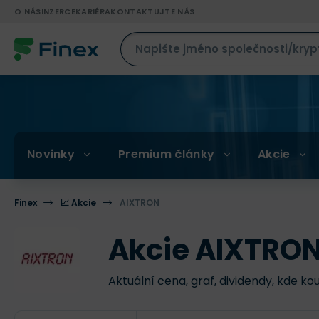
O NÁS
INZERCE
KARIÉRA
KONTAKTUJTE NÁS
Novinky
Premium články
Akcie
Finex
📈 Akcie
AIXTRON
Akcie AIXTRON
Aktuální cena, graf, dividendy, kde ko