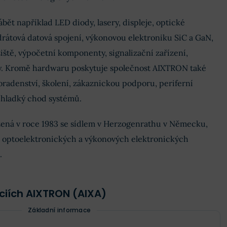
bět například LED diody, lasery, displeje, optické
rátová datová spojení, výkonovou elektroniku SiC a GaN,
iště, výpočetní komponenty, signalizační zařízení,
ony. Kromě hardwaru poskytuje společnost AIXTRON také
oradenství, školení, zákaznickou podporu, periferní
cí hladký chod systémů.
ená v roce 1983 se sídlem v Herzogenrathu v Německu,
oji optoelektronických a výkonových elektronických
.
ciích AIXTRON (AIXA)
Základní informace