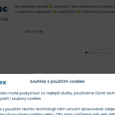
Na základě odhadů
analytiků z Wall Street, kteří poskytl
4€
s nejvyšším odhadem
a nejnižším
. Průměrná cílová c
 CENA
Posl. 12 měs.
Souhlas s použitím cookies
25
m mohli poskytnout co nejlepší služby, používáme různé tech
patří i soubory cookies.
s s použitím těchto technologií nám umožní zpracovávat údaje, 
XX
XXX
ání při používání našeho webu. Díky tomu můžeme náš web dál