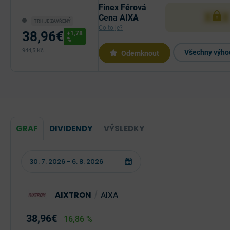
Finex Férová
XXX
Cena AIXA
TRH JE ZAVŘENÝ
Co to je?
38,96€
+1,78
%
944,5 Kč
Všechny výhod
Odemknout
GRAF
DIVIDENDY
VÝSLEDKY
AIXTRON
/
AIXA
38,96€
16,86 %