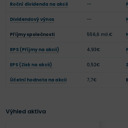
Roční dividenda na akcii
--
Dividendový výnos
--
Příjmy společnosti
556,6 mil.€
RPS (Příjmy na akcii)
4,93€
EPS (Zisk na akcii)
0,52€
Účetní hodnota na akcii
7,7€
Výhled aktiva