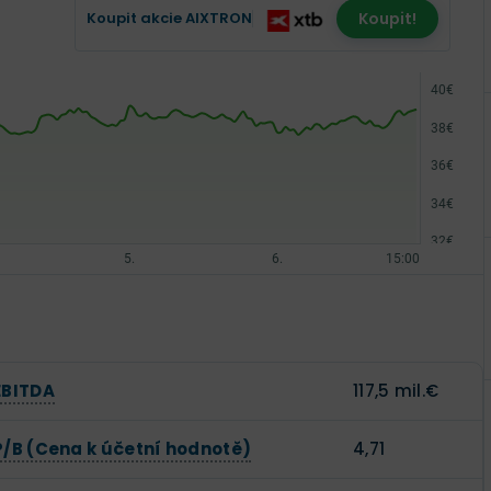
Koupit akcie AIXTRON
Koupit!
EBITDA
117,5 mil.€
P/B (Cena k účetní hodnotě)
4,71