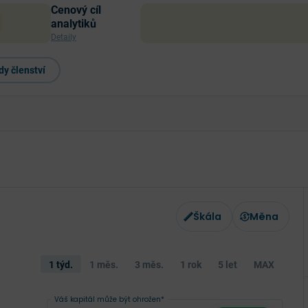
Cenový cíl
analytiků
Detaily
y členství
Škála
Měna
1 týd.
1 měs.
3 měs.
1 rok
5 let
MAX
Váš kapitál může být ohrožen*