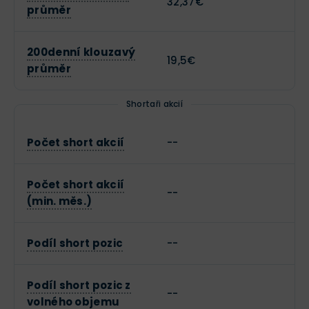
32,37€
průměr
200denní klouzavý
19,5€
průměr
Shortaři akcií
Počet short akcií
--
Počet short akcií
--
(min. měs.)
Podíl short pozic
--
Podíl short pozic z
--
volného objemu