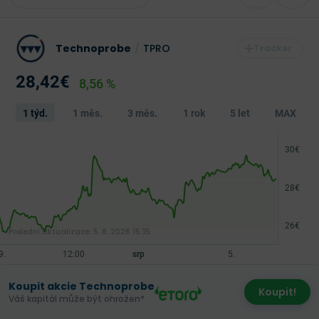
Technoprobe
/
TPRO
28,42€
8,56 %
1 týd.
1 měs.
3 měs.
1 rok
5 let
MAX
Poslední aktualizace:
5. 8. 2026 15:15
Koupit akcie Technoprobe
Koupit!
Váš kapitál může být ohrožen*