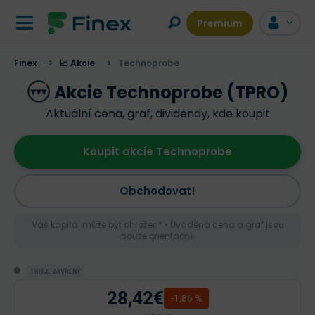
Premium
Finex
📈 Akcie
Technoprobe
Akcie Technoprobe (TPRO)
Aktuální cena, graf, dividendy, kde koupit
Koupit akcie Technoprobe
Obchodovat!
Váš kapitál může být ohrožen* • Uváděná cena a graf jsou
pouze orientační.
TRH JE ZAVŘENÝ
28,42€
-1,86 %