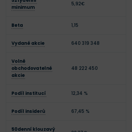
52týdenní
5,92€
minimum
Beta
1,15
Vydané akcie
640 319 348
Volně
obchodovatelné
48 222 450
akcie
Podíl institucí
12,34 %
Podíl insiderů
67,45 %
50denní klouzavý