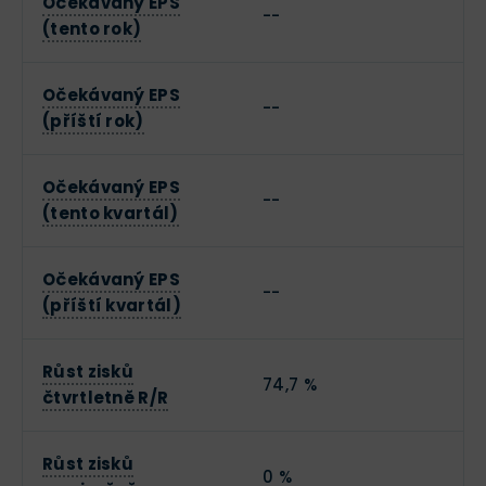
Očekávaný EPS
--
(tento rok)
Očekávaný EPS
--
(příští rok)
Očekávaný EPS
--
(tento kvartál)
Očekávaný EPS
--
(příští kvartál)
Růst zisků
74,7 %
čtvrtletně R/R
Růst zisků
0 %