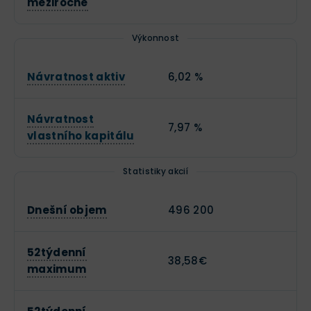
meziročně
Výkonnost
Návratnost aktiv
6,02 %
Návratnost
7,97 %
vlastního kapitálu
Statistiky akcií
Dnešní objem
496 200
52týdenní
38,58€
maximum