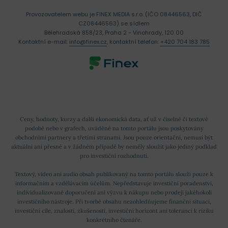
Provozovatelem webu je FINEX MEDIA s.r.o. (IČO 08446563, DIČ
CZ08446563) se sídlem
Bělehradská 858/23, Praha 2 - Vinohrady, 120 00
Kontaktní e-mail:
info@finex.cz
, kontaktní telefon:
+420 704 183 785
Ceny, hodnoty, kurzy a další ekonomická data, ať už v číselné či textové
podobě nebo v grafech, uváděné na tomto portálu jsou poskytovány
obchodními partnery a třetími stranami. Jsou pouze orientační, nemusí být
aktuální ani přesné a v žádném případě by neměly sloužit jako jediný podklad
pro investiční rozhodnutí.
Textový, video ani audio obsah publikovaný na tomto portálu slouží pouze k
informačním a vzdělávacím účelům. Nepředstavuje investiční poradenství,
individualizované doporučení ani výzvu k nákupu nebo prodeji jakéhokoli
investičního nástroje. Při tvorbě obsahu nezohledňujeme finanční situaci,
investiční cíle, znalosti, zkušenosti, investiční horizont ani toleranci k riziku
konkrétního čtenáře.