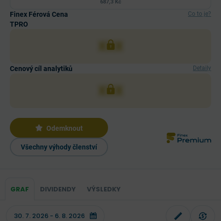
687,3 Kč
Finex Férová Cena
Co to je?
TPRO
XXX
Cenový cíl analytiků
Detaily
XXX
Odemknout
Všechny výhody členství
GRAF
DIVIDENDY
VÝSLEDKY