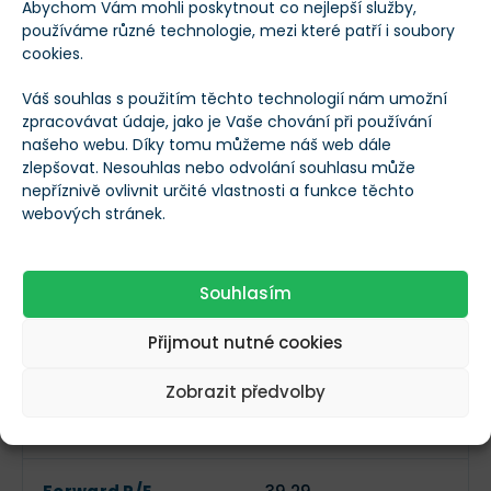
Abychom Vám mohli poskytnout co nejlepší služby,
Valuace
používáme různé technologie, mezi které patří i soubory
cookies.
Tržní kapitalizace
8 644 311 211€
Váš souhlas s použitím těchto technologií nám umožní
zpracovávat údaje, jako je Vaše chování při používání
našeho webu. Díky tomu můžeme náš web dále
EV (Hodnota
17 059 401 728€
zlepšovat. Nesouhlas nebo odvolání souhlasu může
podniku)
nepříznivě ovlivnit určité vlastnosti a funkce těchto
webových stránek.
P/B (Cena k účetní
14,12
hodnotě)
Souhlasím
P/E (Cena k zisku)
181,9
Přijmout nutné cookies
Zobrazit předvolby
P/S (Cena k
27,8
příjmům)