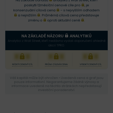
Na základě odhadů
analytiků z Wall Street, kteří
poskytli 12měsíční cenové cíle pro
, je
konsenzuální cílová cena
– s nejvyšším odhadem
a nejnižším
. Průměrná cílová cena představuje
změnu o
oproti aktuální ceně
.
NA ZÁKLADĚ NÁZORU
ANALYTIKŮ
Analytici z Wall Street, kteří nedávno vydali doporučení ohledně
akcií TPRO.
XXX
XXX
XXX
NÍZKÝ CENOVÝ CÍL
PRŮM. CÍLOVÁ CENA
VYSOKÝ CENOVÝ CÍL
Váš kapitál může být ohrožen • Uvedená cena a graf jsou
pouze informativní. Negarantujeme žádné výnosy a
informace uvedené na těchto stránkách nepředstavují
investiční poradenství.