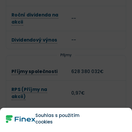
Roční dividenda na
--
akcii
Dividendový výnos
--
Příjmy
Příjmy společnosti
628 380 032€
RPS (Příjmy na
0,97€
akcii)
Kvartální růst
Souhlas s použitím
0,1 %
příjmů meziročně
cookies