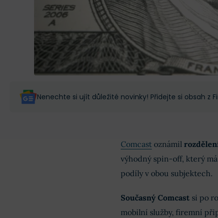
Nenechte si ujít důležité novinky! Přidejte si obsah z
Comcast
oznámil
rozdělen
výhodný spin-off, který m
podíly v obou subjektech.
Současný Comcast
si po r
mobilní služby, firemní přip