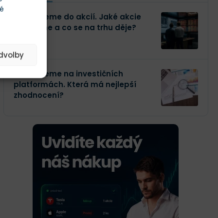
té
Investujeme do akcií. Jaké akcie
kupujeme a co se na trhu děje?
edvolby
Investujeme na investičních
platformách. Která má nejlepší
zhodnocení?