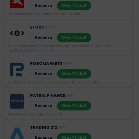
Recenze
Otevřít účet
Při obchodování CFD ztrácí peníze 77 % účtů.
ETORO
90 %
Recenze
Otevřít účet
U 52 % retailových investorů došlo při obchodování CFD u této
společnosti ke vzniku ztráty.
ROBOMARKETS
89 %
Recenze
Otevřít účet
U 66,02 % retailových investorů došlo ke vzniku ztráty.
PATRIA FINANCE
88 %
Recenze
Otevřít účet
Investování zahrnuje rizika ztrát.‎
TRADING 212
87 %
Recenze
Otevřít účet