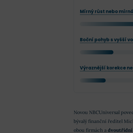
Mírný růst nebo mírná 
Boční pohyb s vyšší vo
Výraznější korekce n
Novou NBCUniversal poved
bývalý finanční ředitel Mi
obou firmách a
dvoutřídní