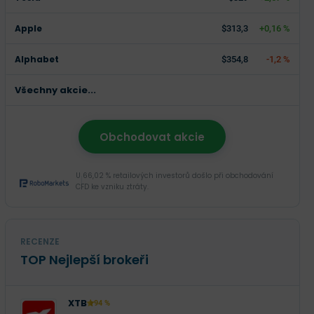
Apple
$313,3
+0,16 %
Alphabet
$354,8
-1,2 %
Všechny akcie...
Obchodovat akcie
U 66,02 % retailových investorů došlo při obchodování
CFD ke vzniku ztráty.
RECENZE
TOP Nejlepší brokeři
XTB
94 %