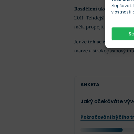
zlepšovat.
Rozdělení ukončuje strate
vlastnosti
2011. Tehdejší transakce o
měla propojit obsah s distr
S
Jenže
trh se změnil
. Kabel
marže a širokopásmový inter
ANKETA
Jaký očekáváte vývo
Pokračování býčího t