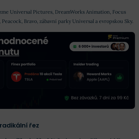
me Universal Pictures, DreamWorks Animation, Focus
Peacock, Bravo, zábavní parky Universal a evropskou Sky.
adikální řez