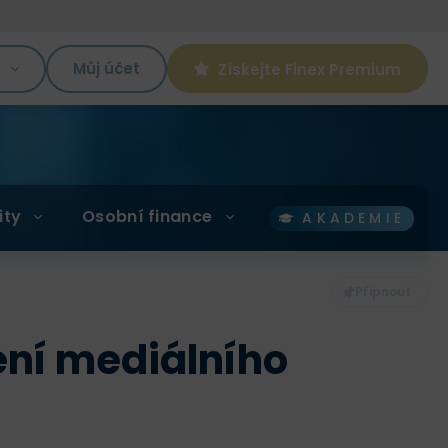
K
Můj účet
Získejte Finex Premium
ity
Osobní finance
AKADEMIE
lení mediálního