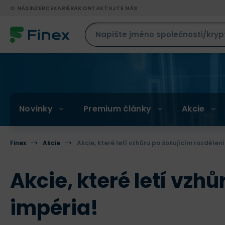
O NÁS
INZERCE
KARIÉRA
KONTAKTUJTE NÁS
Novinky
Premium články
Akcie
Finex
Akcie
Akcie, které letí vzhůru po šokujícím rozdělen
Akcie, které letí vzh
impéria!