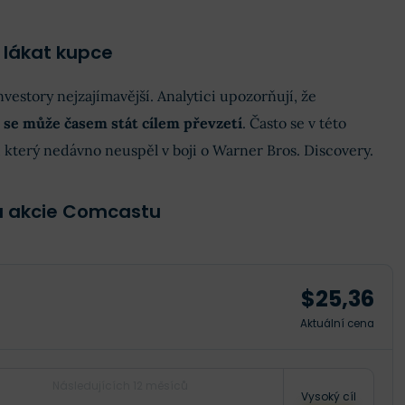
 lákat kupce
nvestory nejzajímavější. Analytici upozorňují, že
se může časem stát cílem převzetí
. Často se v této
, který nedávno neuspěl v boji o Warner Bros. Discovery.
a akcie Comcastu
$25,36
Aktuální cena
Následujících 12 měsíců
Vysoký cíl