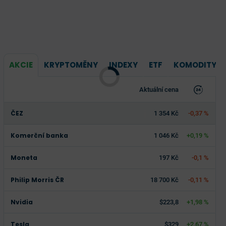
AKCIE
KRYPTOMĚNY
INDEXY
ETF
KOMODITY
Aktuální cena
ČEZ
1 354 Kč
-0,37 %
Komerční banka
1 046 Kč
+0,19 %
Moneta
197 Kč
-0,1 %
Philip Morris ČR
18 700 Kč
-0,11 %
Nvidia
$223,8
+1,98 %
Tesla
$329
+2,67 %