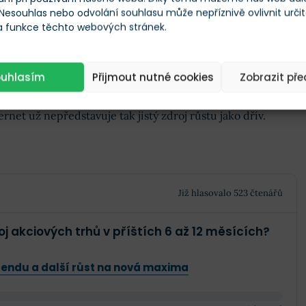
 Nesouhlas nebo odvolání souhlasu může nepříznivě ovlivnit urči
gii
, kterou Comcast zahájil nákupem NBCUniversal v roce
 a funkce těchto webových stránek.
cenila tuto mediální skupinu na téměř 40 miliard dolarů a
ibucí.
ouhlasím
Přijmout nutné cookies
Zobrazit př
ová televize ztrácí zákazníky, streamovací služby tlačí na
net už nepředstavuje tak jistý zdroj růstu jako dřív.
Již hlasovalo 523 čtenářů
j akciových trhů v příštích 6 až 12 měsících?
rendu a další růst na nová maxima