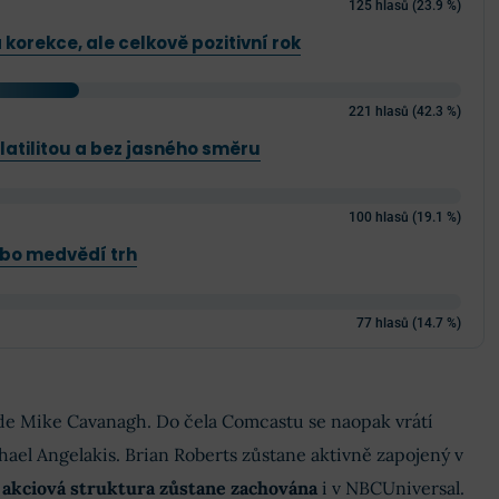
125 hlasů (23.9 %)
korekce, ale celkově pozitivní rok
221 hlasů (42.3 %)
latilitou a bez jasného směru
100 hlasů (19.1 %)
ebo medvědí trh
77 hlasů (14.7 %)
e Mike Cavanagh. Do čela Comcastu se naopak vrátí
chael Angelakis. Brian Roberts zůstane aktivně zapojený v
 akciová struktura zůstane zachována
i v NBCUniversal.