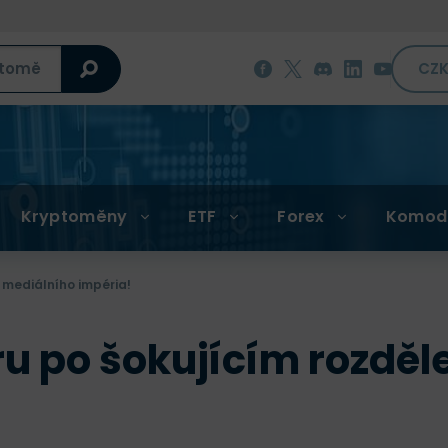
CZ
Kryptoměny
ETF
Forex
Komod
í mediálního impéria!
ůru po šokujícím rozdě