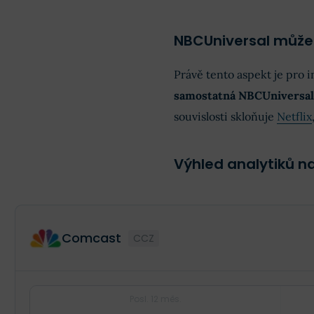
NBCUniversal může
Právě tento aspekt je pro i
samostatná NBCUniversal 
souvislosti skloňuje
Netflix
Výhled analytiků n
Comcast
CCZ
Posl. 12 měs.