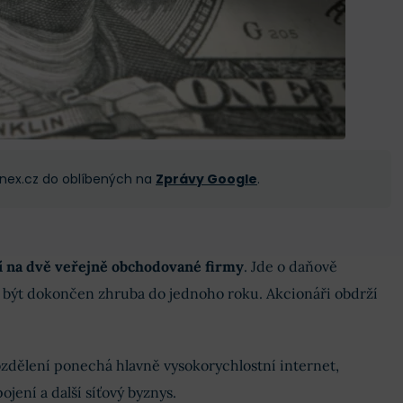
 Finex.cz do oblíbených na
Zprávy Google
.
í na dvě veřejně obchodované firmy
. Jde o daňově
á být dokončen zhruba do jednoho roku. Akcionáři obdrží
ozdělení ponechá hlavně vysokorychlostní internet,
ojení a další síťový byznys.