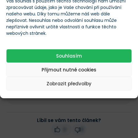
Váš souhlas s použitím těchto technologií nám umožní
Proč super aplikace lákají investory
zpracovávat údaje, jako je Vaše chování při používání
našeho webu. Díky tomu můžeme náš web dále
Kde růst naráží na tvrdou realitu
zlepšovat. Nesouhlas nebo odvolání souhlasu může
Kde vzniká největší část hodnoty
nepříznivě ovlivnit určité vlastnosti a funkce těchto
webových stránek.
Jak akvizice mění investiční příběh
Který scénář může akcie vystřelit o 70 %
Souhlasím
Odemknout článek
Přijmout nutné cookies
Jste již členem?
Přihlášení
Zobrazit předvolby
Předplatné může být kdykoliv zrušeno
Líbil se vám tento článek?
2
0