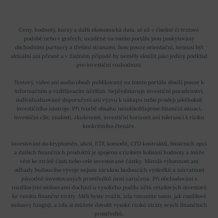
Ceny, hodnoty, kurzy a další ekonomická data, ať už v číselné či textové
podobě nebo v grafech, uváděné na tomto portálu jsou poskytovány
obchodními partnery a třetími stranami. Jsou pouze orientační, nemusí být
aktuální ani přesné a v žádném případě by neměly sloužit jako jediný podklad
pro investiční rozhodnutí.
Textový, video ani audio obsah publikovaný na tomto portálu slouží pouze k
informačním a vzdělávacím účelům. Nepředstavuje investiční poradenství,
individualizované doporučení ani výzvu k nákupu nebo prodeji jakéhokoli
investičního nástroje. Při tvorbě obsahu nezohledňujeme finanční situaci,
investiční cíle, znalosti, zkušenosti, investiční horizont ani toleranci k riziku
konkrétního čtenáře.
Investování do kryptoměn, akcií, ETF, komodit, CFD kontraktů, binárních opcí
a dalších finančních produktů je spojeno s rizikem kolísání hodnoty a může
vést ke ztrátě části nebo celé investované částky. Minulá výkonnost ani
odhady budoucího vývoje nejsou zárukou budoucích výsledků a návratnost
původně investovaných prostředků není zaručena. Při obchodování s
rozdílovými smlouvami dochází u vysokého podílu účtů retailových investorů
ke vzniku finanční ztráty. Měli byste zvážit, zda rozumíte tomu, jak rozdílové
smlouvy fungují, a zda si můžete dovolit vysoké riziko ztráty svých finančních
prostředků.