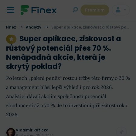
Premium
Finex
Analýzy
Super aplikace, ziskovost a růstový potenciál přes 70 %. Nenápadná akcie, která je skrytý poklad?
Super aplikace, ziskovost a
růstový potenciál přes 70 %.
Nenápadná akcie, která je
skrytý poklad?
Po letech „pálení peněz“ rostou tržby této firmy o 20 %
a management hlásí lepší výhled i pro rok 2026.
Analytici dávají akciím společnosti potenciál
zhodnocení až o 70 %. Je to investiční příležitost roku
2026.
Vladimír Růžička
Publikováno
25. 5. 2026