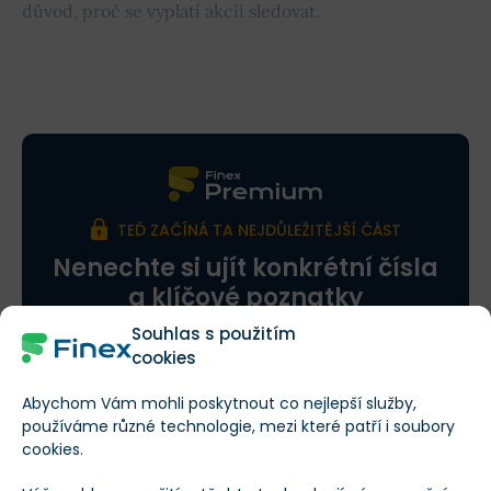
důvod, proč se vyplatí akcii sledovat.
Obsah článku
TEĎ ZAČÍNÁ TA NEJDŮLEŽITĚJŠÍ ČÁST
Nenechte si ujít konkrétní čísla
a klíčové poznatky
Souhlas s použitím
Přečteno: 13 % článku
Zbývá: 87 %
cookies
Abychom Vám mohli poskytnout co nejlepší služby,
používáme různé technologie, mezi které patří i soubory
cookies.
Co se v tomto článku dozvíte?