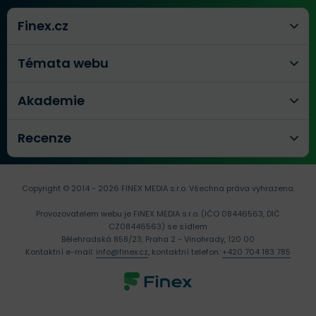
Finex.cz
Témata webu
Akademie
Recenze
Copyright © 2014 - 2026 FINEX MEDIA s.r.o.
Všechna práva vyhrazena.
Provozovatelem webu je FINEX MEDIA s.r.o. (IČO 08446563, DIČ
CZ08446563) se sídlem
Bělehradská 858/23, Praha 2 - Vinohrady, 120 00
Kontaktní e-mail:
info@finex.cz
, kontaktní telefon:
+420 704 183 785