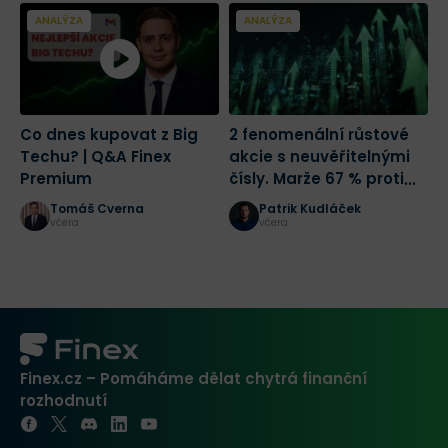
publikací a e-booků zaměřených na
finance a investování.
ANALÝZA
ANALÝZA
Co dnes kupovat z Big
2 fenomenální růstové
T
Techu? | Q&A Finex
akcie s neuvěřitelnými
s
Premium
čísly. Marže 67 % proti
s
růstu tržeb o 684 %.
j
Tomáš Cverna
Patrik Kudláček
Která je lepší?
n
včera
včera
Finex.cz – Pomáháme dělat chytrá finanční
rozhodnutí