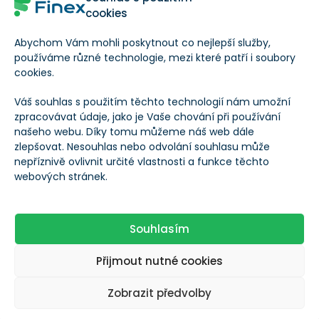
cookies
konkrétní podobu.
Abychom Vám mohli poskytnout co nejlepší služby,
Na základě jeho knihy by se
používáme různé technologie, mezi které patří i soubory
cookies.
velký reset dal definovat jako
restrukturalizace myšlenek,
Váš souhlas s použitím těchto technologií nám umožní
zpracovávat údaje, jako je Vaše chování při používání
institucí, procesů a aktuálních
našeho webu. Díky tomu můžeme náš web dále
zlepšovat. Nesouhlas nebo odvolání souhlasu může
pravidel.
nepříznivě ovlivnit určité vlastnosti a funkce těchto
webových stránek.
Jinak řečeno Covid-19 je
příležitost pro substanciální
Souhlasím
přeměnu společnosti.
Přijmout nutné cookies
Zobrazit předvolby
Nebude se jednat o experimentální reformy, které