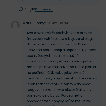
Odpovědět
0
0
Matej Široký
2. 10. 2020, 08:34
Ano člověk může pochybovat o pravosti
úmyslech velké resetu a boje za ekologií.
Nic to však nemění na tom, že Klause
Schwaba poslouchají a napodobují přední
ceo světových firem, manažeři
investičních fondů, ekonomové a politici.
Náš, respektive můj názor na tento plán či
na počínání ČNB nebo jakékoliv jiné
centrální banky, nějak neovlivní běh věcí a
jejich rozhodování. Na tento plán budou
reagovat velké firmy a akciové trhy a v
posledku celá burza. Porozumět a
předvídat tyto pohyby může být velmi