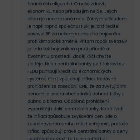
finančních oligarchií. O naše zdraví ,
ekonomiku nebo přírodu jim nejde. Jejich
cílem je neomezená moc. Zářným příkladem
je např. ropná společnost BP, jejichž ředitel
pasoval BP za nekompromisního bojovníka
proti klimatické změně. Přitom ropák světa BP
je leda tak bojovníkem proti přírodě a
životnímu prostředí. Zloděj křičí chyťte
zloděje. Nebo centrální banky pod taktovkou
FEDu pumpují kredit do ekonomických
systémů čímž způsobují inflaci. Nedávné
prohlášení ze zasedání ČNB, že za zvyšujícími
cenami je snaha obchodníků dohnat tržby z
dubna a března. Obdobná prohlášení
vypouštějí i další centrální banky, které tvrdí
že inflaci způsobuje zvyšování cen. Jde o
koordinovanou snahu mást veřejnost, protože
inflaci způsobují právě centrální banky a ceny
spotřebního zboží to to jen reflektují.