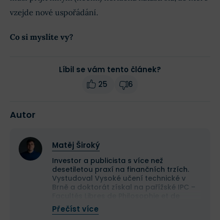
vzejde nové uspořádání.
Co si myslíte vy?
Líbil se vám tento článek?
25
6
Autor
Matěj Široký
Investor a publicista s více než
desetiletou praxí na finančních trzích.
Vystudoval Vysoké učení technické v
Brně a doktorát získal na pařížské IPC –
Facultés Libres de Philosophie et de
Psychologie. Ve své investiční praxi se
Přečíst více
zaměřuje na hodnotové investování,