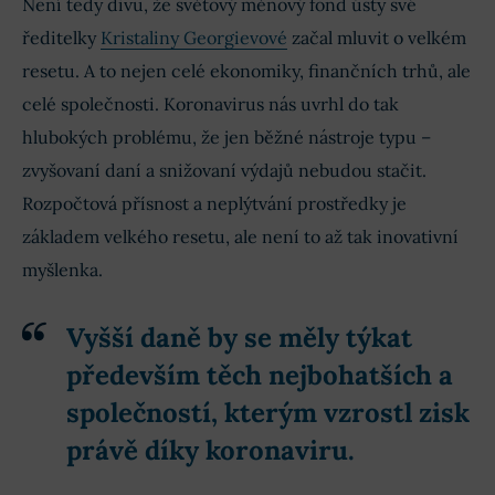
Není tedy divu, že světový měnový fond ústy své
ředitelky
Kristaliny Georgievové
začal mluvit o velkém
resetu. A to nejen celé ekonomiky, finančních trhů, ale
celé společnosti. Koronavirus nás uvrhl do tak
hlubokých problému, že jen běžné nástroje typu –
zvyšovaní daní a snižovaní výdajů nebudou stačit.
Rozpočtová přísnost a neplýtvání prostředky je
základem velkého resetu, ale není to až tak inovativní
myšlenka.
Vyšší daně by se měly týkat
především těch nejbohatších a
společností, kterým vzrostl zisk
právě díky koronaviru.