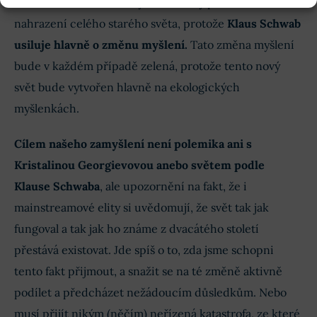
budou zachraňovat starý svět a starý pořádek. Jde o
nahrazení celého starého světa, protože
Klaus Schwab
usiluje hlavně o změnu myšlení.
Tato změna myšlení
bude v každém případě zelená, protože tento nový
svět bude vytvořen hlavně na ekologických
myšlenkách.
Cílem našeho zamyšlení není polemika ani s
Kristalinou Georgievovou anebo světem podle
Klause Schwaba
, ale upozornění na fakt, že i
mainstreamové elity si uvědomují, že svět tak jak
fungoval a tak jak ho známe z dvacátého století
přestává existovat. Jde spíš o to, zda jsme schopni
tento fakt přijmout, a snažit se na té změně aktivně
podílet a předcházet nežádoucím důsledkům. Nebo
musí přijít nikým (něčím) neřízená katastrofa, ze které