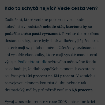
Kdo to schytá nejvíc? Vede cesta ven?
Zadlužení, které vznikne po koronaviru, bude
kolosální a v podstatě
nebude stát, kterému by se
podařilo z této pasti vyváznout.
První se do problému
dostanou státy, které byly silně zadluženy již před krizí
a které mají svoji slabou měnu. Ušetřeny nezůstanou
ani vyspělé ekonomiky, které mají vysoké mandatorní
výdaje.
Podle této studie
světového měnového fondu
se odhaduje, že dluh vyspělých ekonomik vzroste ze
současných
104 procent na 134 procent.
V zemích s
rozvojovou ekonomikou růst dluhu nebude tak
dramatický, měl by průměrně vzrůst o
6,8 procent.
Vývoj z poslední recese v roce 2008 a následné krizi