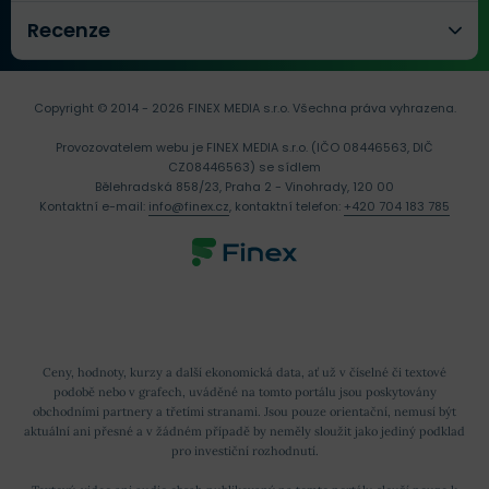
Recenze
Copyright © 2014 - 2026 FINEX MEDIA s.r.o.
Všechna práva vyhrazena.
Provozovatelem webu je FINEX MEDIA s.r.o. (IČO 08446563, DIČ
CZ08446563) se sídlem
Bělehradská 858/23, Praha 2 - Vinohrady, 120 00
Kontaktní e-mail:
info@finex.cz
, kontaktní telefon:
+420 704 183 785
Ceny, hodnoty, kurzy a další ekonomická data, ať už v číselné či textové
podobě nebo v grafech, uváděné na tomto portálu jsou poskytovány
obchodními partnery a třetími stranami. Jsou pouze orientační, nemusí být
aktuální ani přesné a v žádném případě by neměly sloužit jako jediný podklad
pro investiční rozhodnutí.