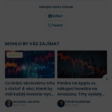
měnovou politiku a geopolitické
souvislosti.
Sdílejte tento článek
Vedle Finexu pravidelně publikuje
odborné články a komentáře také v
Sdílet
českých médiích, včetně Novinek,
Ekonomu, Forum24 a Lidových novin.
Tweet
MOHLO BY VÁS ZAJÍMAT
ANALÝZA
Co brání akciovému trhu
Panika na Applu vs.
N
v růstu? 4 věci, které by
nákupní horečka na
n
měl každý investor nyní
Amazonu. Trhy vyslaly
p
vědět
investorům jasný signál |
I
Jaroslav Jarolím
Patrik Kudláček
Burza s odstupem
v
před 3 dny
před 4 dny