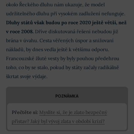
okolo Řeckého dluhu nám ukazuje, že model
udržitelného dluhu pří vysokém zadlužení nefunguje.
Dluhy států však budou po roce 2020 ještě větší, než
v roce 2008.
Dříve diskutovaná řešení nebudou již
brána v úvahu. Cesta věřených úspor a snižovaní
nákladů, by dnes vedla ještě k většímu odporu.
Francouzské žluté vesty by byly pouhou předehrou
toho, co by se stalo, pokud by státy začaly radikálně
škrtat svoje výdaje.
POZNÁMKA
Přečtěte si:
Myslíte si, že je zlato bezpečný
přístav? Jaký byl vývoj zlata v období krizí?