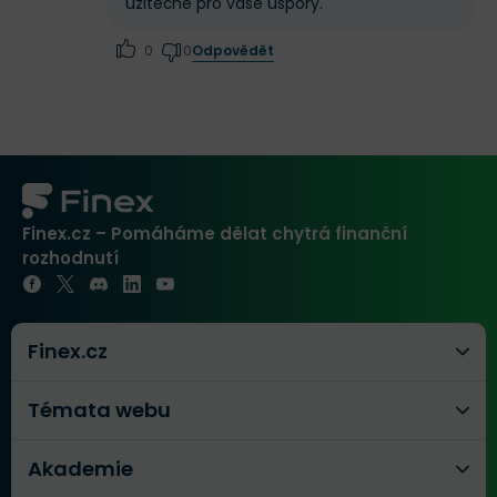
užitečné pro vaše úspory.
Odpovědět
0
0
Finex.cz – Pomáháme dělat chytrá finanční
rozhodnutí
Finex.cz
Témata webu
Akademie