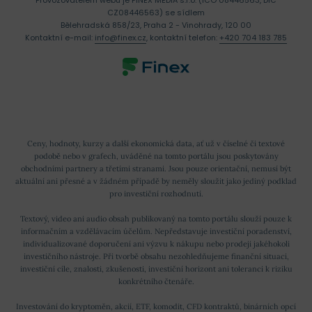
CZ08446563) se sídlem
Bělehradská 858/23, Praha 2 - Vinohrady, 120 00
Kontaktní e-mail:
info@finex.cz
, kontaktní telefon:
+420 704 183 785
Ceny, hodnoty, kurzy a další ekonomická data, ať už v číselné či textové
podobě nebo v grafech, uváděné na tomto portálu jsou poskytovány
obchodními partnery a třetími stranami. Jsou pouze orientační, nemusí být
aktuální ani přesné a v žádném případě by neměly sloužit jako jediný podklad
pro investiční rozhodnutí.
Textový, video ani audio obsah publikovaný na tomto portálu slouží pouze k
informačním a vzdělávacím účelům. Nepředstavuje investiční poradenství,
individualizované doporučení ani výzvu k nákupu nebo prodeji jakéhokoli
investičního nástroje. Při tvorbě obsahu nezohledňujeme finanční situaci,
investiční cíle, znalosti, zkušenosti, investiční horizont ani toleranci k riziku
konkrétního čtenáře.
Investování do kryptoměn, akcií, ETF, komodit, CFD kontraktů, binárních opcí