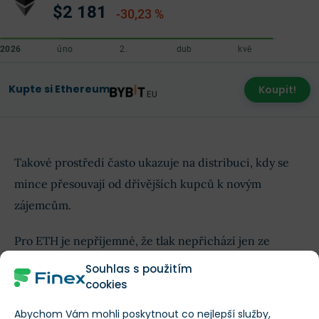
$2 181
-30,23 %
Kupte si Ethereum
Koupit!
Takové prostředí často ukazuje na distribuci, kdy se
mince přesouvají od dřívějších kupců k novým
zájemcům.
Pro ETH je nepříjemné, že tlak nepřichází jen ze
spotového trhu. Americká spotová
ETF
navázaná na
Souhlas s použitím
Ethereum zaznamenala
čtyři dny odlivů v řadě
.
cookies
Abychom Vám mohli poskytnout co nejlepší služby,