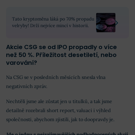
Tato kryptoměna láká po 70% propadu
velryby! Drží nejvíce mincí v historii.
Akcie CSG se od IPO propadly o více
než 50 %. Příležitost desetiletí, nebo
varování?
Na CSG se v posledních měsících snesla vlna
negativních zpráv.
Nechtěli jsme ale zůstat jen u titulků, a tak jsme
detailně rozebrali short report, valuaci i výhled
společnosti, abychom zjistili, jak to doopravdy je.
Jde o jednu z nejzajímavějších podhodnocených akcií