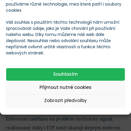
používáme různé technologie, mezi které patří i soubory
Pro býky ještě není nic ztraceno
cookies.
Míří ETH k 1 900 dolarů, nebo přijde ještě hlubší
Váš souhlas s použitím těchto technologií nám umožní
propad? První odpověď dá
support u 1 900 dolarů
.
zpracovávat údaje, jako je Vaše chování při používání
našeho webu. Díky tomu můžeme náš web dále
Jestliže se tam kupci rychle neobjeví, trh nejspíš začne
zlepšovat. Nesouhlas nebo odvolání souhlasu může
počítat s pásmem 1 565 až 1 090 dolarů.
nepříznivě ovlivnit určité vlastnosti a funkce těchto
webových stránek.
Zajímavé je, že současný pokles zatím
nevypadá jako
panika
. Spíše jde o vybírání zisků po nákupech z
Souhlasím
levnějších měsíců, a to hlavně u fondů a aktivních
traderů. To je pro býky pozitivní zpráva.
Přijmout nutné cookies
Zobrazit předvolby
Rozhodující bude
, zda odlivy z ETF ustanou a jestli
cena přestane být tlačena distribucí. Do té doby má
Ethereum zaděláno na problém: technický signál,
realizované zisky i ETF totiž ukazují stejným směrem.