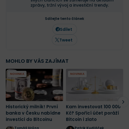
svých článcích se zaměřuje na aktuální
zprávy, tržní vývoj a investiční trendy.
Sdílejte tento článek
Sdílet
Tweet
MOHLO BY VÁS ZAJÍMAT
NOVINKA
NOVINKA
Historický milník! První
Kam investovat 100 000
E
banka v Česku nabídne
Kč? Spořicí účet poráží
m
investici do Bitcoinu
Bitcoin i zlato
V
r
Tomáš Hrůza
Patrik Kudláček