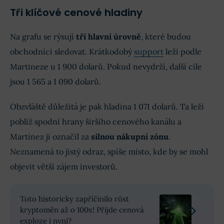
Tři klíčové cenové hladiny
Na grafu se rýsují
tři hlavní úrovně
, které budou
obchodníci sledovat. Krátkodobý
support
leží podle
Martineze u 1 900 dolarů. Pokud nevydrží, další cíle
jsou 1 565 a 1 090 dolarů.
Obzvláště důležitá je pak hladina 1 071 dolarů. Ta leží
poblíž spodní hrany širšího cenového kanálu a
Martinez ji označil za
silnou nákupní zónu
.
Neznamená to jistý odraz, spíše místo, kde by se mohl
objevit větší zájem investorů.
Toto historicky zapříčinilo růst
kryptoměn až o 100x! Přijde cenová
exploze i nyní?