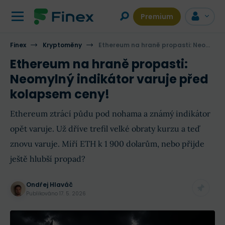
Premium
Finex
Kryptoměny
Ethereum na hraně propasti: Neomylný indikátor varuje před kolapsem ceny!
Ethereum na hraně propasti:
Neomylný indikátor varuje před
kolapsem ceny!
Ethereum ztrácí půdu pod nohama a známý indikátor
opět varuje. Už dříve trefil velké obraty kurzu a teď
znovu varuje. Míří ETH k 1 900 dolarům, nebo přijde
ještě hlubší propad?
Ondřej Hlaváč
Publikováno
17. 5. 2026