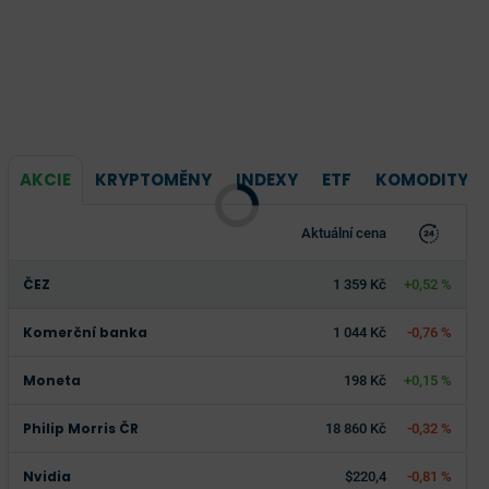
AKCIE
KRYPTOMĚNY
INDEXY
ETF
KOMODITY
Aktuální cena
ČEZ
1 359 Kč
+0,52 %
Komerční banka
1 044 Kč
-0,76 %
Moneta
198 Kč
+0,15 %
Philip Morris ČR
18 860 Kč
-0,32 %
Nvidia
$220,4
-0,81 %