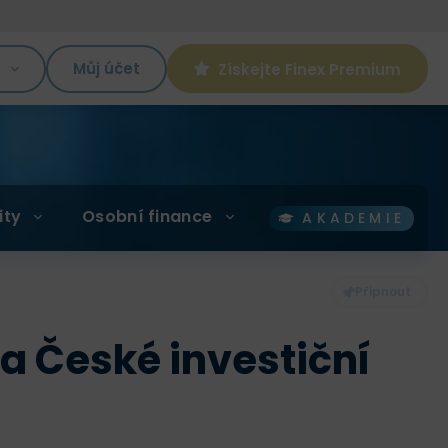
K
Můj účet
Získejte Finex Premium
ity
Osobní finance
AKADEMIE
a České investiční