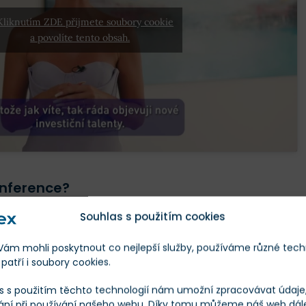
 Kliknutím ZDE přijmete soubory cookie
a povolíte tento obsah.
onference?
Souhlas s použitím cookies
 přednášky od zkušených profesionálů, kteří se podělí o
poskytují praktické rady pro maximalizaci výnosů.
m mohli poskytnout co nejlepší služby, používáme různé tech
patří i soubory cookies.
 mastermindovým skupinám můžete sestavit vlastní program
s s použitím těchto technologií nám umožní zpracovávat údaje, 
ás nejvíce zajímají.
ání při používání našeho webu. Díky tomu můžeme náš web dál