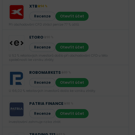
XTB
94 %
Recenze
Otevřít účet
Při obchodování CFD ztrácí peníze 77 % účtů.
ETORO
90 %
Recenze
Otevřít účet
U 52 % retailových investorů došlo při obchodování CFD u této
společnosti ke vzniku ztráty.
ROBOMARKETS
89 %
Recenze
Otevřít účet
U 66,02 % retailových investorů došlo ke vzniku ztráty.
PATRIA FINANCE
88 %
Recenze
Otevřít účet
Investování zahrnuje rizika ztrát.‎
TRADING 212
87 %