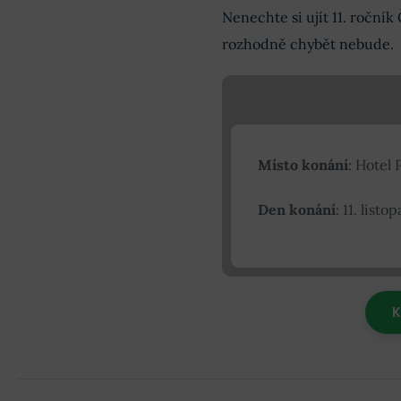
Nenechte si ujít 11. roční
rozhodně chybět nebude.
Místo konání
: Hotel
Den konání
: 11. listo
K