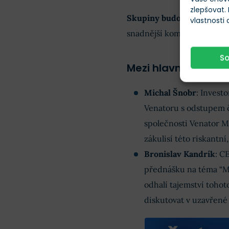
zlepšovat.
Skupiny budou složeny z 
vlastnosti
snadnější komunikaci a příl
S
Mezi hlavní přednáše
Michal Šnobr
: Invest
Venatoru s odstupem č
společnosti Venator Ma
zákulisí této riskantní
Bronislav Kandrík
: C
přednášku na téma “M
odhalí tajemství tohot
diskutovat v uzavřené 