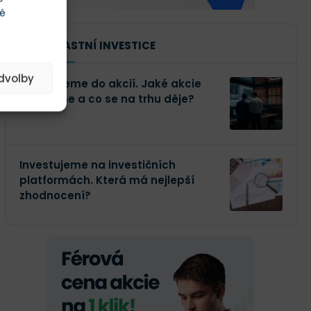
té
NAŠE VLASTNÍ INVESTICE
edvolby
Investujeme do akcií. Jaké akcie
kupujeme a co se na trhu děje?
Investujeme na investičních
platformách. Která má nejlepší
zhodnocení?