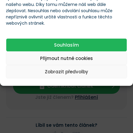
našeho webu. Díky tomu můžeme náš web dále
zlepšovat. Nesouhlas nebo odvolání souhlasu může
nepříznivě ovlivnit určité vlastnosti a funkce těchto
Co se v tomto článku dozvíte?
webových stránek.
V jakých segmentech firma působí
Proč je firma dlouhodobě zisková
Souhlasím
Jaké je finanční zdraví společnosti
Přijmout nutné cookies
Jaké je ocenění a za jakou cenu je akcie
levná
Zobrazit předvolby
Odemknout článek
Jste již členem?
Přihlášení
Líbil se vám tento článek?