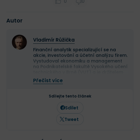
0
0
Autor
Vladimír Růžička
Finanční analytik specializující se na
akcie, investování a účetní analýzu firem.
Vystudoval ekonomiku a management
na Podnikatelské fakultě Vysokého učení
technického v Brně (VUT) a je držitelem
mezinárodní účetní kvalifikace ACCA.
Přečíst více
Profesní zkušenosti získal ve společnosti
PricewaterhouseCoopers (PwC), kde se
podílel na auditech a oceňování
Sdílejte tento článek
mezinárodních společností
obchodovaných na burze. Později působil
Sdílet
v bankovnictví jako ředitel controllingu a
interního auditu.
Tweet
Od roku 2017 se věnuje finanční analytice
a tvorbě odborného obsahu o
investování, akciových trzích a
odhalování investičních podvodů. Je