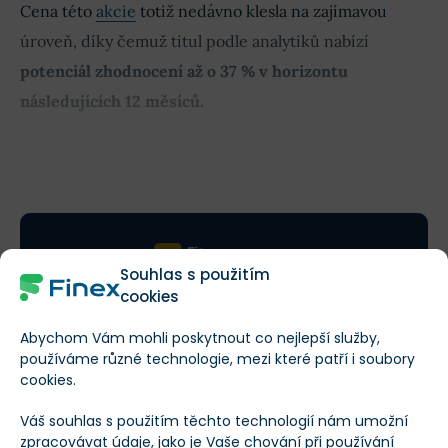
Cena této
akcie
totiž nedávno klesla na zajímavou
úroveň, díky čemuž titul podle analytiků nabízí
potenciál zhodnocení až o 37 % v horizontu
následujících 12 měsíců.
Obsah článku
Souhlas s použitím
cookies
TEĎ ZAČÍNÁ TA NEJDŮLEŽITĚJŠÍ ČÁST
Nenechte si ujít konkrétní čísla
Abychom Vám mohli poskytnout co nejlepší služby,
a klíčové poznatky
používáme různé technologie, mezi které patří i soubory
cookies.
Přečteno: 14 % článku
Zbývá: 86 %
Váš souhlas s použitím těchto technologií nám umožní
zpracovávat údaje, jako je Vaše chování při používání