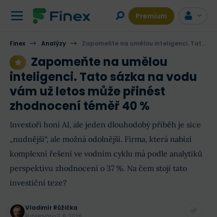
Premium
Finex
Analýzy
Zapomeňte na umělou inteligenci. Tato sázka na vodu vám už letos může přinést zhodnocení téměř 40 %
Zapomeňte na umělou
inteligenci. Tato sázka na vodu
vám už letos může přinést
zhodnocení téměř 40 %
Investoři honí AI, ale jeden dlouhodobý příběh je sice
„nudnější“, ale možná odolnější. Firma, která nabízí
komplexní řešení ve vodním cyklu má podle analytiků
perspektivu zhodnocení o 37 %. Na čem stojí tato
investiční teze?
Vladimír Růžička
Publikováno
3. 6. 2026