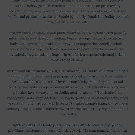
Ceny, hodnoty, kurzy a další ekonomická data, ať už v číselné či textové
podobě nebo v grafech, uváděné na tomto portálu jsou poskytovány
obchodními partnery a třetími stranami. Jsou pouze orientační, nemusí být
aktuální ani přesné a v žádném případě by neměly sloužit jako jediný podklad
pro investiční rozhodnutí.
Textový, video ani audio obsah publikovaný na tomto portálu slouží pouze k
informačním a vzdělávacím účelům. Nepředstavuje investiční poradenství,
individualizované doporučení ani výzvu k nákupu nebo prodeji jakéhokoli
investičního nástroje. Při tvorbě obsahu nezohledňujeme finanční situaci,
investiční cíle, znalosti, zkušenosti, investiční horizont ani toleranci k riziku
konkrétního čtenáře.
Investování do kryptoměn, akcií, ETF, komodit, CFD kontraktů, binárních opcí
a dalších finančních produktů je spojeno s rizikem kolísání hodnoty a může
vést ke ztrátě části nebo celé investované částky. Minulá výkonnost ani
odhady budoucího vývoje nejsou zárukou budoucích výsledků a návratnost
původně investovaných prostředků není zaručena. Při obchodování s
rozdílovými smlouvami dochází u vysokého podílu účtů retailových investorů
ke vzniku finanční ztráty. Měli byste zvážit, zda rozumíte tomu, jak rozdílové
smlouvy fungují, a zda si můžete dovolit vysoké riziko ztráty svých finančních
prostředků.
Některé odkazy na tomto portálu jsou tzv. affiliate odkazy, díky jejichž
prokliknutí můžeme od inzerentů získat provizi. Ta nám pomáhá financovat