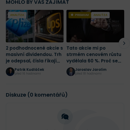
MOHLO BY VÁS ZAJÍMAT
autorem odborných článků i několika
publikací a e-booků zaměřených na
finance a investování.
ANALÝZA
PREMIUM
ANALÝZA
2 podhodnocené akcie s
Tato akcie mi po
Č
masivní dividendou. Trh
strmém cenovém růstu
p
je odepsal, čísla říkají
vydělala 60 %. Proč se
N
opak
(ne)vyplatí i nyní?
j
Patrik Kudláček
Jaroslav Jarolím
před 16 hodinami
před 18 hodinami
Diskuze (0 komentářů)