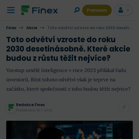
Premium
Finex
Akcie
Toto odvětví vzroste do roku 2030 desetinásobně. Které akcie budou z růstu těžit nejvíce?
Toto odvětví vzroste do roku
2030 desetinásobně. Které akcie
budou z růstu těžit nejvíce?
Vzestup umělé inteligence v roce 2023 přilákal řadu
investorů. Růst tohoto odvětví však je teprve na
začátku, které společnosti z toho budou těžit nejvíce?
Redakce Finex
Publikováno
19. 1. 2024