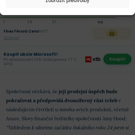
Zobrazit předvolby
$487,3
25,98 %
Finex Férová Cena
MSFT
XXX
Co to je?
Koupit akcie Microsoft!
Koupit!
Při obchodování CFD ztrácí peníze 77 %
účtů.
Společnost očekává, že
její prodejní úspěch bude
pokračovat a předpovídá dvouciferný růst tržeb
v
následujícím čtvrtletí u mnoha svých produktů, včetně
Azure. Slovy finanční ředitelky společnosti Amy Hood:
“Vzhledem k silnému začátku fiskálního roku 24 jsem si