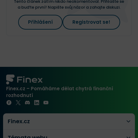
Tento článek zatím nikdo neokomentoval. Přihlašte se
a buďte první! Napište svůj názor a zahajte diskuzi.
Přihlášení
Registrovat se!
Finex.cz – Pomáháme dělat chytrá finanční
rozhodnutí
Finex.cz
Témata webu