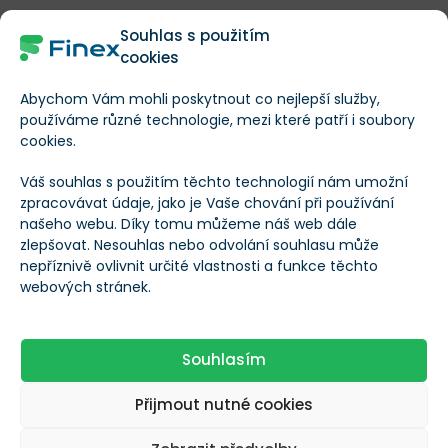
Společnost
Microsoft
, stálice v technologickém
Souhlas s použitím
cookies
průmyslu, zaznamenala prudký nárůst tržeb, a to nejen
díky svým tradičním systémům Windows a
Abychom Vám mohli poskytnout co nejlepší služby,
kancelářskému balíčku Office, ale také díky cloud
používáme různé technologie, mezi které patří i soubory
cookies.
computingové službě Azure a umělé inteligenci.
Microsoft integruje umělou inteligenci do mnoha
Váš souhlas s použitím těchto technologií nám umožní
zpracovávat údaje, jako je Vaše chování při používání
svých produktů, přičemž jeho technologie AI využívá
našeho webu. Díky tomu můžeme náš web dále
více než 18 000 organizací.
zlepšovat. Nesouhlas nebo odvolání souhlasu může
nepříznivě ovlivnit určité vlastnosti a funkce těchto
webových stránek.
Aktuální vývoj ceny akcií Microsoft
Souhlasím
Přijmout nutné cookies
Microsoft
/
MSFT