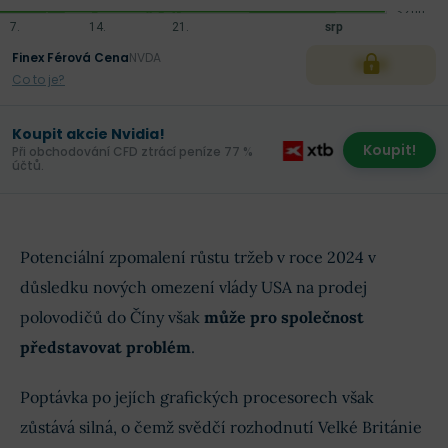
Finex Férová Cena
NVDA
XXX
Co to je?
Koupit akcie Nvidia!
Koupit!
Při obchodování CFD ztrácí peníze 77 %
účtů.
Potenciální zpomalení růstu tržeb v roce 2024 v
důsledku nových omezení vlády USA na prodej
polovodičů do Číny však
může pro společnost
představovat problém
.
Poptávka po jejích grafických procesorech však
zůstává silná, o čemž svědčí rozhodnutí Velké Británie