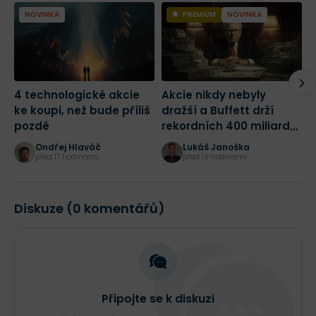
NOVINKA
PREMIUM
NOVINKA
4 technologické akcie
Akcie nikdy nebyly
2
ke koupi, než bude příliš
dražší a Buffett drží
m
pozdě
rekordních 400 miliard
j
dolarů! Jak bych dnes
Ondřej Hlaváč
Lukáš Janoška
začal investovat?
před 17 hodinami
před 19 hodinami
Diskuze (0 komentářů)
Připojte se k diskuzi