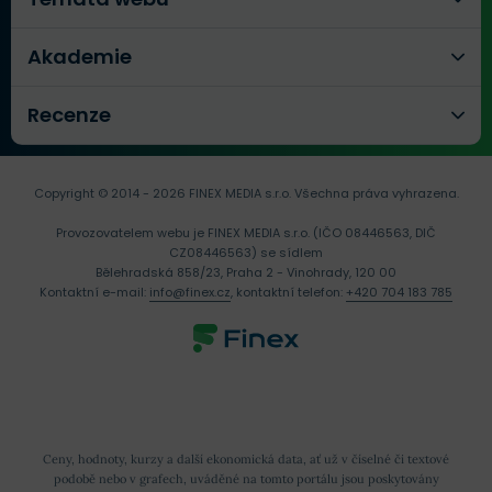
Akademie
Recenze
Copyright © 2014 - 2026 FINEX MEDIA s.r.o.
Všechna práva vyhrazena.
Provozovatelem webu je FINEX MEDIA s.r.o. (IČO 08446563, DIČ
CZ08446563) se sídlem
Bělehradská 858/23, Praha 2 - Vinohrady, 120 00
Kontaktní e-mail:
info@finex.cz
, kontaktní telefon:
+420 704 183 785
Ceny, hodnoty, kurzy a další ekonomická data, ať už v číselné či textové
podobě nebo v grafech, uváděné na tomto portálu jsou poskytovány