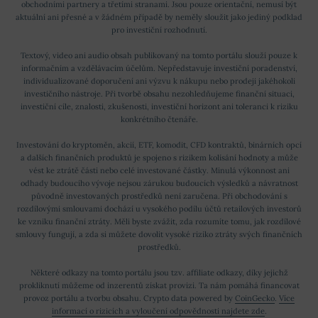
obchodními partnery a třetími stranami. Jsou pouze orientační, nemusí být
aktuální ani přesné a v žádném případě by neměly sloužit jako jediný podklad
pro investiční rozhodnutí.
Textový, video ani audio obsah publikovaný na tomto portálu slouží pouze k
informačním a vzdělávacím účelům. Nepředstavuje investiční poradenství,
individualizované doporučení ani výzvu k nákupu nebo prodeji jakéhokoli
investičního nástroje. Při tvorbě obsahu nezohledňujeme finanční situaci,
investiční cíle, znalosti, zkušenosti, investiční horizont ani toleranci k riziku
konkrétního čtenáře.
Investování do kryptoměn, akcií, ETF, komodit, CFD kontraktů, binárních opcí
a dalších finančních produktů je spojeno s rizikem kolísání hodnoty a může
vést ke ztrátě části nebo celé investované částky. Minulá výkonnost ani
odhady budoucího vývoje nejsou zárukou budoucích výsledků a návratnost
původně investovaných prostředků není zaručena. Při obchodování s
rozdílovými smlouvami dochází u vysokého podílu účtů retailových investorů
ke vzniku finanční ztráty. Měli byste zvážit, zda rozumíte tomu, jak rozdílové
smlouvy fungují, a zda si můžete dovolit vysoké riziko ztráty svých finančních
prostředků.
Některé odkazy na tomto portálu jsou tzv. affiliate odkazy, díky jejichž
prokliknutí můžeme od inzerentů získat provizi. Ta nám pomáhá financovat
provoz portálu a tvorbu obsahu. Crypto data powered by
CoinGecko
.
Více
informací o rizicích a vyloučení odpovědnosti najdete zde
.