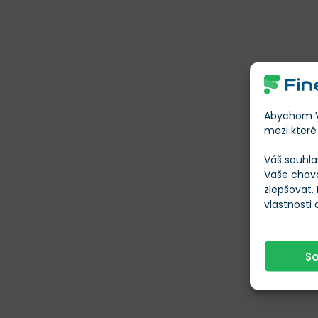
Abychom Vá
mezi které 
Váš souhla
Vaše chov
zlepšovat.
vlastnosti
S