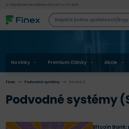
O NÁS
INZERCE
KARIÉRA
KONTAKTUJTE NÁS
Novinky
Premium články
Akcie
Finex
Podvodné systémy
Strana 2
Podvodné systémy (St
Bitcoin Bank: