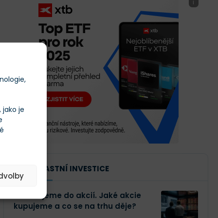
i
nologie,
jako je
e
té
NAŠE VLASTNÍ INVESTICE
edvolby
Investujeme do akcií. Jaké akcie
kupujeme a co se na trhu děje?