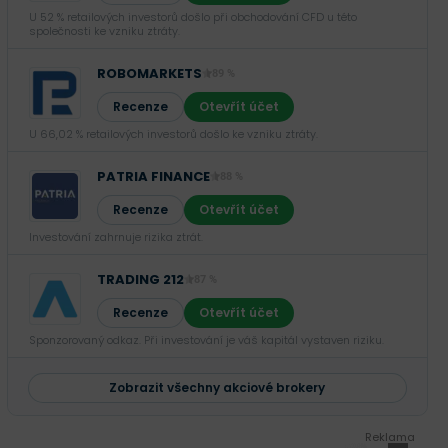
U 52 % retailových investorů došlo při obchodování CFD u této
společnosti ke vzniku ztráty.
ROBOMARKETS
89 %
Recenze
Otevřít účet
U 66,02 % retailových investorů došlo ke vzniku ztráty.
PATRIA FINANCE
88 %
Recenze
Otevřít účet
Investování zahrnuje rizika ztrát.‎
TRADING 212
87 %
Recenze
Otevřít účet
Sponzorovaný odkaz. Při investování je váš kapitál vystaven riziku.
Zobrazit všechny akciové brokery
Reklama