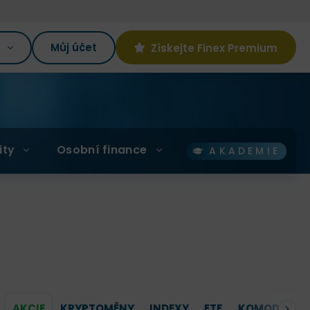
K
Můj účet
Získejte Finex Premium
ity
Osobní finance
AKADEMIE
AKCIE
KRYPTOMĚNY
INDEXY
ETF
KOMODITY