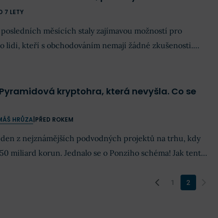
D 7 LETY
posledních měsících staly zajímavou možností pro
o lidi, kteří s obchodováním nemají žádné zkušenosti.
tnout samozřejmě vycítila nejen široká veřejnost, ale také
 na nezkušených obchodnících vydělat. Mezi ty známější
dvody poslední doby patří investiční program Bitcoin
Pyramidová kryptohra, která nevyšla. Co se
bezchybná platforma Bitcoin Bank se tváří jako […]
MÁŠ HRŮZA
|
PŘED ROKEM
eden z nejznámějších podvodných projektů na trhu, kdy
o 50 miliard korun. Jednalo se o Ponziho schéma! Jak tento
ěnami obral investory o miliardy a na co si dát pozor?
1
2