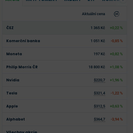
Aktuální cena
ČEZ
1 365 Kč
+0,22 %
Komerční banka
1 051 Kč
-0,85 %
Moneta
197 Kč
+0,82 %
Philip Morris ČR
18 800 Kč
+1,08 %
Nvidia
$220,7
+1,96 %
Tesla
$321,4
-1,22 %
Apple
$312,5
+0,63 %
Alphabet
$364,7
-3,94 %
Všechny akcie...