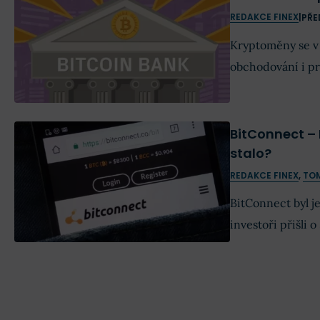
REDAKCE FINEX
|
PŘE
Kryptoměny se v 
obchodování i pr
Příležitost zboha
ti, kteří chtějí
kryptoměnové po
BitConnect – 
stalo?
Bank. Podezřele 
REDAKCE FINEX
,
TO
BitConnect byl j
investoři přišli 
podvod s kryptom