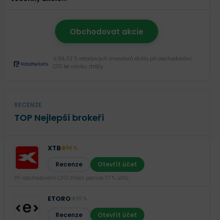
Obchodovat akcie
U 66,02 % retailových investorů došlo při obchodování
CFD ke vzniku ztráty.
RECENZE
TOP Nejlepší brokeři
XTB
94 %
Recenze
Otevřít účet
Při obchodování CFD ztrácí peníze 77 % účtů.
ETORO
90 %
Recenze
Otevřít účet