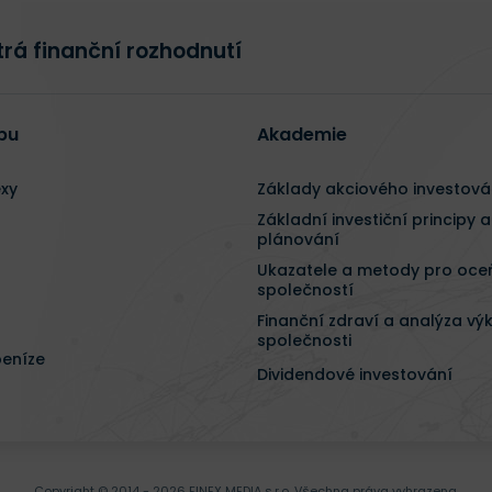
rá finanční rozhodnutí
bu
Akademie
exy
Základy akciového investová
Základní investiční principy a
plánování
Ukazatele a metody pro oce
společností
Finanční zdraví a analýza vý
společnosti
peníze
Dividendové investování
Copyright © 2014 - 2026 FINEX MEDIA s.r.o.
Všechna práva vyhrazena.