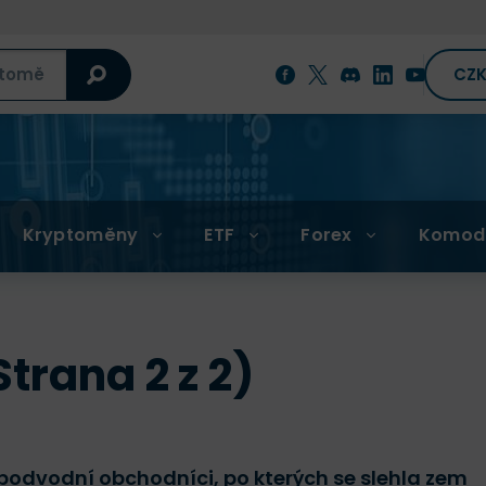
CZ
Kryptoměny
ETF
Forex
Komod
rana 2 z 2)
 podvodní obchodníci, po kterých se slehla zem