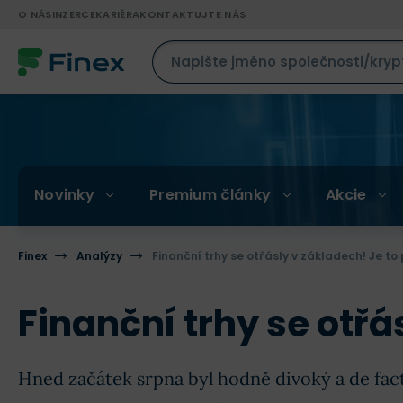
O NÁS
INZERCE
KARIÉRA
KONTAKTUJTE NÁS
Novinky
Premium články
Akcie
Finex
Analýzy
Finanční trhy se otřásly v základech! Je to 
Finanční trhy se otřá
Hned začátek srpna byl hodně divoký a de fact