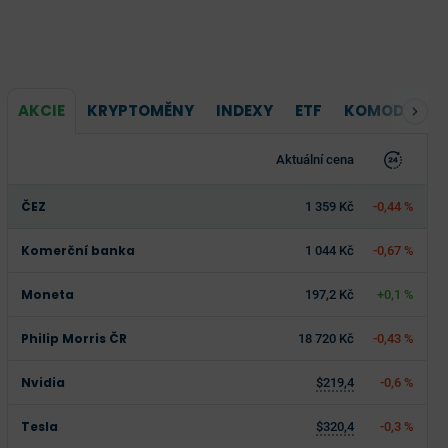
AKCIE
KRYPTOMĚNY
INDEXY
ETF
KOMODITY
Aktuální cena
ČEZ
1 359 Kč
-0,44 %
Komerční banka
1 044 Kč
-0,67 %
Moneta
197,2 Kč
+0,1 %
Philip Morris ČR
18 720 Kč
-0,43 %
Nvidia
$219,4
-0,6 %
Tesla
$320,4
-0,3 %