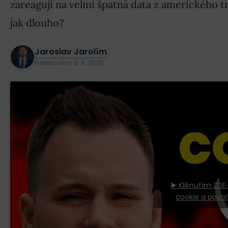
zareagují na velmi špatná data z amerického tr
jak dlouho?
Jaroslav Jarolím
Publikováno
8. 8. 2025
▶️ Kliknutím ZDE
cookie a povol