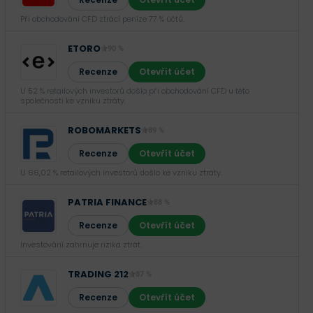
Při obchodování CFD ztrácí peníze 77 % účtů.
ETORO
90 %
Recenze
Otevřít účet
U 52 % retailových investorů došlo při obchodování CFD u této
společnosti ke vzniku ztráty.
ROBOMARKETS
89 %
Recenze
Otevřít účet
U 66,02 % retailových investorů došlo ke vzniku ztráty.
PATRIA FINANCE
88 %
Recenze
Otevřít účet
Investování zahrnuje rizika ztrát.‎
TRADING 212
87 %
Recenze
Otevřít účet