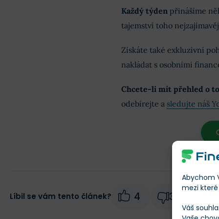
Každý týden
přinášíme něk
tajemství toho nejzajímavě
Získáte také exkluzivní poh
nakládat s osobními financ
Chcete-li mít přehled o to
odebírejte a
sledujte náš 
Abychom Vá
mezi které 
4
3
Líbil se vám tento článek?
Váš souhla
Vaše chov