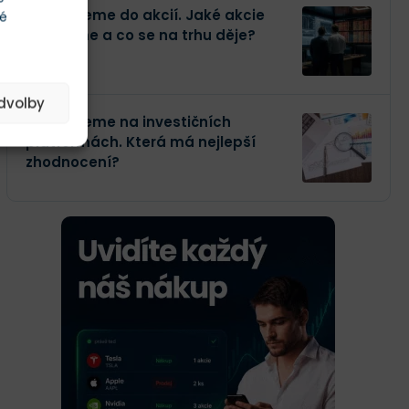
Investujeme do akcií. Jaké akcie
té
kupujeme a co se na trhu děje?
edvolby
Investujeme na investičních
platformách. Která má nejlepší
zhodnocení?
ANALÝZA