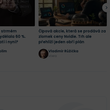
o strmém
Čipová akcie, která se prodává za
ydělala 60 %.
zlomek ceny Nvidie. Trh ale
tí i nyní?
přehlíží jeden obří plán
olím
Vladimír Růžička
včera