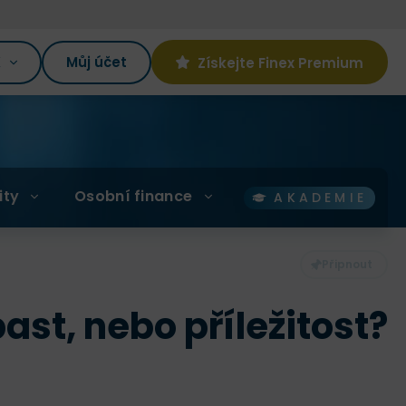
K
Můj účet
Získejte Finex Premium
ity
Osobní finance
AKADEMIE
ast, nebo příležitost?