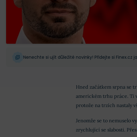
Nenechte si ujít důležité novinky! Přidejte si Finex.cz
Hned začátkem srpna se trh
americkém trhu práce. Ti ví
protože na trzích nastaly v
Jenomže se to nemuselo vyp
zrychlující se slabosti. Př