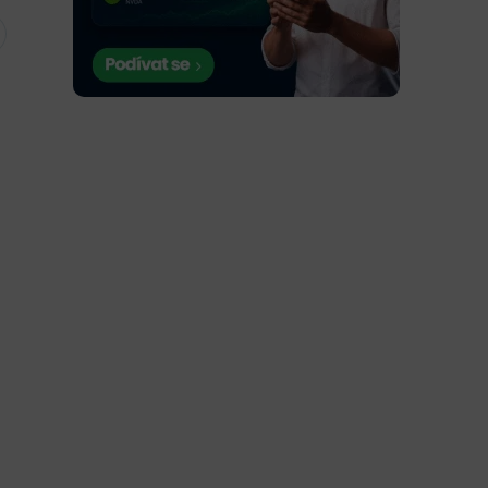
Jak vydělat víc na akciích? Klíčem
je investiční horizont. Takhle to
dělám já
Jaroslav Jarolím
před 2 dny