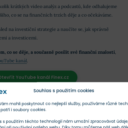
olik krátkých video analýz a podcastů, kde odhalujeme
jšího, co se na finančních trzích děje a co očekáváme.
led na investiční strategie a naučíte se, jak správně
emi a investicemi.
m, co se děje, a současně posílit své finanční znalosti
,
YouTube kanál
.
Otevřít YouTube kanál Finex.cz
Souhlas s použitím cookies
m mohli poskytnout co nejlepší služby, používáme různé tech
patří i soubory cookies.
s s použitím těchto technologií nám umožní zpracovávat údaje, 
ání při používání našeho webu. Díky tomu můžeme náš web dál