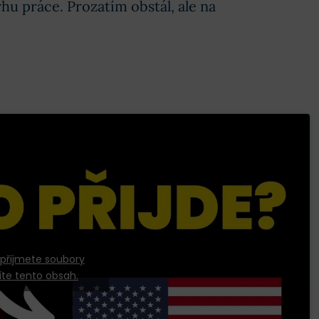
hu práce. Prozatím obstál, ale na
 přijmete soubory
íte tento obsah.