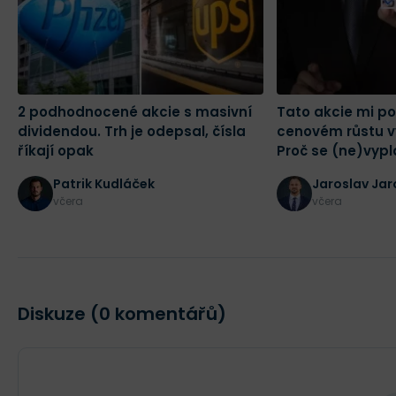
2 podhodnocené akcie s masivní
Tato akcie mi p
dividendou. Trh je odepsal, čísla
cenovém růstu v
říkají opak
Proč se (ne)vypla
Patrik Kudláček
Jaroslav Jar
včera
včera
Diskuze (0 komentářů)