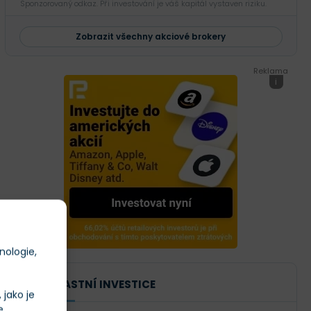
Sponzorovaný odkaz. Při investování je váš kapitál vystaven riziku.
Zobrazit všechny akciové brokery
Reklama
i
nologie,
NAŠE VLASTNÍ INVESTICE
jako je
e