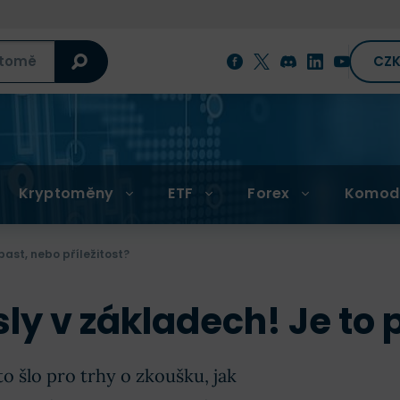
CZ
Kryptoměny
ETF
Forex
Komod
past, nebo příležitost?
sly v základech! Je to p
o šlo pro trhy o zkoušku, jak