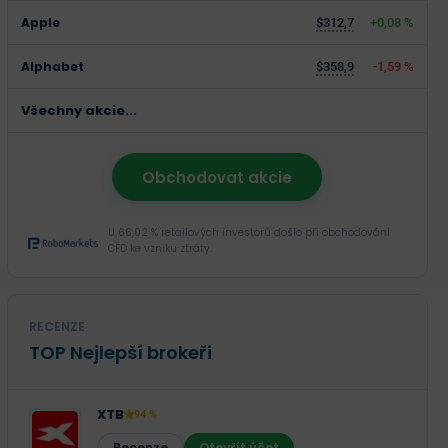
Apple
$312,7
+0,08 %
Alphabet
$358,9
-1,59 %
Všechny akcie...
Obchodovat akcie
U 66,02 % retailových investorů došlo při obchodování
CFD ke vzniku ztráty.
RECENZE
TOP Nejlepší brokeři
XTB
94 %
Recenze
Otevřít účet