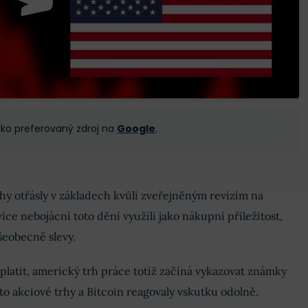
 jako preferovaný zdroj na
Google
.
y otřásly v základech kvůli zveřejněným revizím na
ce nebojácní toto dění využili jako nákupní příležitost,
šeobecně slevy.
latit, americký trh práce totiž začíná vykazovat známky
esto akciové trhy a Bitcoin reagovaly vskutku odolně.