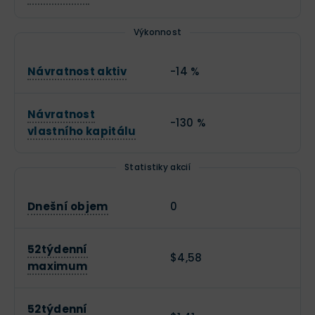
(například u XTB nebo eToro). Je tak možné nakoupit
akcie s vypůjčenými penězi od vašeho brokera.
Výkonnost
Investujete například 1 000 dolarů, ale otevřete CFD
Návratnost aktiv
-14 %
pozici na akcie Plug Power o objemu 2 000 dolarů (při
páce 2).
S využitím
finanční páky
tak můžete zvýšit
Návratnost
potenciální zisk z obchodu, ekvivalentně však roste i
-130 %
vlastního kapitálu
riziko
. Nákup prostřednictvím CFD je však spojen s
poměrně vysokými poplatky, pákové obchody se tak
Statistiky akcií
příliš nevyplatí držet dlouhodobě.
Dnešní objem
0
52týdenní
$4,58
maximum
52týdenní