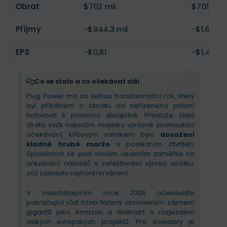
blízko nuly do konce roku
.
hodnotě 275 milionů USD. Klíčovým momentem je
Obrat
$702 mil.
$709,9 mi
výměna generálního ředitele
(nastupuje Jose
V nadcházejícím kvartálu by investoři měli
Luis Crespo) a
odklon od kapitálově náročných
Příjmy
-$944,3 mil.
-$1,63 ml
sledovat výrazné snižování nákladů díky novým
vlastních projektů
směrem k prodeji technologií
dodavatelským smlouvám na vodík a postupnému
ostatním. Očekávejte zaměření na marže a
spouštění závodů v Georgii a Louisianě. Pro rok
postupné dosažení provozní vyrovnanosti.
EPS
-$0,81
-$1,41
2026 je výhled optimistický díky legislativním
daňovým úlevám v USA, které oživují zájem
zákazníků. Očekávejte postupné zlepšování marží
Co se stalo a co očekávat dál
a snahu o dosažení
provozní profitability
Plug Power má za sebou transformační rok, který
(EBITDA) v roce 2026
, podpořenou strategickým
byl příběhem o obratu od neřízeného pálení
partnerstvím v Texasu.
hotovosti k provozní disciplíně. Přestože čistá
ztráta kvůli odpisům majetku výrazně prohloubila
očekávání, klíčovým milníkem bylo
dosažení
kladné hrubé marže
v posledním čtvrtletí.
Společnost se pod novým vedením zaměřila na
ořezávání nákladů a zefektivnění výroby vodíku,
což zastavilo nejhorší krvácení.
V nadcházejícím roce 2026 očekávejte
pokračující růst tržeb tažený obnoveným zájmem
gigantů jako Amazon a Walmart a rozjezdem
velkých evropských projektů. Pro investory je