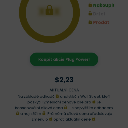
Nakoupit
XXX
Držet
Prodat
Koupit akcie Plug Power!
$2,23
AKTUÁLNÍ CENA
Na základě odhadů
analytiků z Wall Street, kteří
poskytli 12měsíční cenové cíle pro
, je
konsenzuální cílová cena
– s nejvyšším odhadem
a nejnižším
. Průměrná cílová cena představuje
změnu o
oproti aktuální ceně
.