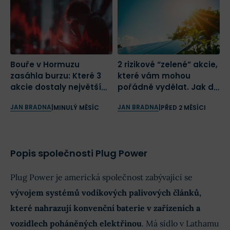
Bouře v Hormuzu
2 rizikové “zelené” akcie,
R
zasáhla burzu: Které 3
které vám mohou
z
akcie dostaly největší
pořádně vydělat. Jak do
J
ránu a proč?
nich investovat a
k
JAN BRADNA
JAN BRADNA
M
|
MINULÝ MĚSÍC
|
PŘED 2 MĚSÍCI
nepřijít o peníze
Popis společnosti Plug Power
Plug Power je americká společnost zabývající se
vývojem systémů vodíkových palivových článků,
které nahrazují konvenční baterie v zařízeních a
vozidlech poháněných elektřinou
. Má sídlo v Lathamu