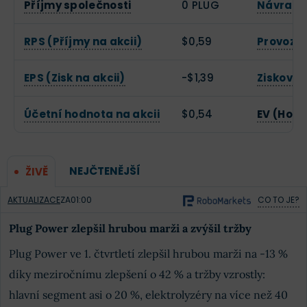
Příjmy společnosti
0 PLUG
Návratno
RPS (Příjmy na akcii)
$0,59
Provozn
EPS (Zisk na akcii)
-$1,39
Zisková
Účetní hodnota na akcii
$0,54
EV (Hodn
NEJČTENĚJŠÍ
ŽIVĚ
AKTUALIZACE
ZA
01:00
CO TO JE?
Plug Power zlepšil hrubou marži a zvýšil tržby
Plug Power ve 1. čtvrtletí zlepšil hrubou marži na -13 %
díky meziročnímu zlepšení o 42 % a tržby vzrostly:
hlavní segment asi o 20 %, elektrolyzéry na více než 40