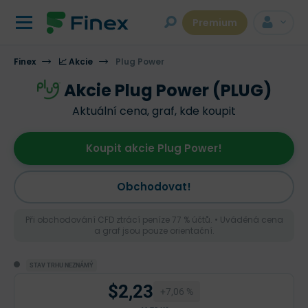
Premium
Finex
📈 Akcie
Plug Power
Akcie Plug Power (PLUG)
Aktuální cena, graf, kde koupit
Koupit akcie Plug Power!
Obchodovat!
Při obchodování CFD ztrácí peníze 77 % účtů. • Uváděná cena
a graf jsou pouze orientační.
STAV TRHU NEZNÁMÝ
$2,23
+7,06 %