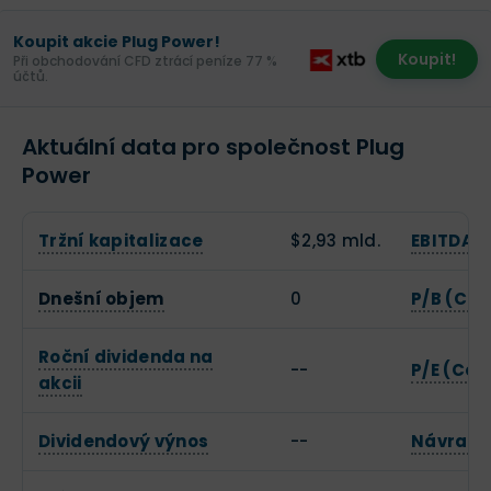
Koupit akcie Plug Power!
Koupit!
Při obchodování CFD ztrácí peníze 77 %
účtů.
Aktuální data pro společnost Plug
Power
Tržní kapitalizace
$2,93 mld.
EBITDA
Dnešní objem
0
P/B (Cen
Roční dividenda na
--
P/E (Cen
akcii
Dividendový výnos
--
Návratno