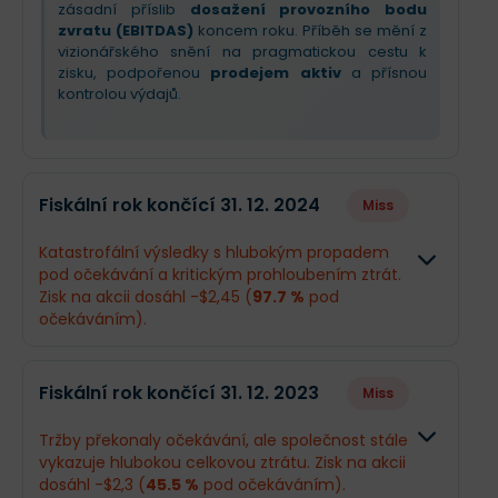
zásadní příslib
dosažení provozního bodu
zvratu (EBITDAS)
koncem roku. Příběh se mění z
vizionářského snění na pragmatickou cestu k
zisku, podpořenou
prodejem aktiv
a přísnou
kontrolou výdajů.
Fiskální rok končící 31. 12. 2024
Miss
Katastrofální výsledky s hlubokým propadem
pod očekávání a kritickým prohloubením ztrát.
Zisk na akcii dosáhl -$2,45 (
97.7 %
pod
očekáváním).
Odhad
Skutečno
Fiskální rok končící 31. 12. 2023
Miss
Obrat
$700,8 mil.
$628,8 mil.
Tržby překonaly očekávání, ale společnost stále
vykazuje hlubokou celkovou ztrátu. Zisk na akcii
Příjmy
-$1,2 mld.
-$2,1 mld.
dosáhl -$2,3 (
45.5 %
pod očekáváním).