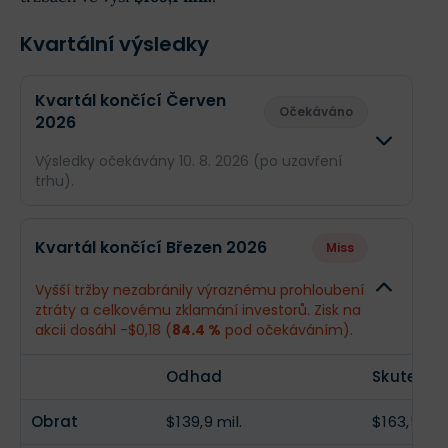
Kvartální výsledky
Kvartál končící Červen
Očekáváno
2026
Výsledky očekávány 10. 8. 2026 (po uzavření
trhu).
Odhad
Skuteč
Kvartál končící Březen 2026
Miss
Obrat
$169,1 mil.
--
Vyšší tržby nezabránily výraznému prohloubení
ztráty a celkovému zklamání investorů. Zisk na
Příjmy
-$125,8 mil.
--
akcii dosáhl -$0,18 (
84.4 %
pod očekáváním).
EPS
-$0,091
--
Odhad
Skutečno
Obrat
$139,9 mil.
$163,5 mil