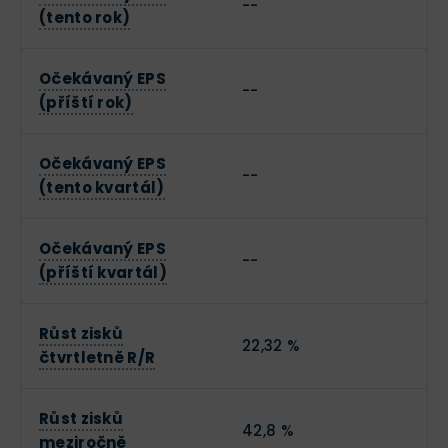
--
(tento rok)
84 %
LYNX Broker
Recenze
Otevřt účet
Očekávaný EPS
--
(příští rok)
Investování na finančních trzích zahrnuje rizika.
Očekávaný EPS
--
(tento kvartál)
78 %
Fio broker
Recenze
Otevřít účet
Očekávaný EPS
--
(příští kvartál)
Investování zahrnuje rizika ztrát.‎
Růst zisků
22,32 %
čtvrtletně R/R
Všechny recenze akciových brokerů
Růst zisků
42,8 %
Akcie je možné také
obchodovat na páku jako CFD
meziročně