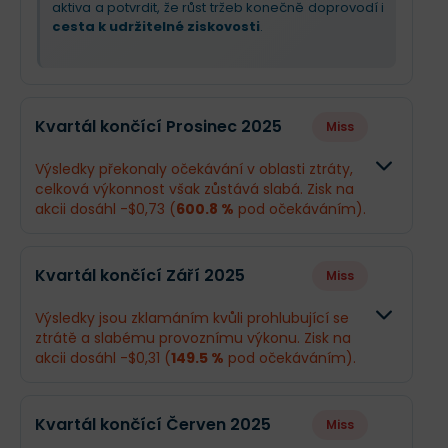
aktiva a potvrdit, že růst tržeb konečně doprovodí i
cesta k udržitelné ziskovosti
.
Kvartál končící Prosinec 2025
Miss
Výsledky překonaly očekávání v oblasti ztráty,
celková výkonnost však zůstává slabá. Zisk na
akcii dosáhl -$0,73 (
600.8 %
pod očekáváním).
Odhad
Skutečnos
Kvartál končící Září 2025
Miss
Obrat
$217,4 mil.
$225,2 mil.
Výsledky jsou zklamáním kvůli prohlubující se
ztrátě a slabému provoznímu výkonu. Zisk na
Příjmy
-$144,8 mil.
-$846 mil.
akcii dosáhl -$0,31 (
149.5 %
pod očekáváním).
EPS
-$0,1
-$0,73
Odhad
Skutečnos
Kvartál končící Červen 2025
Miss