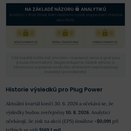
NA ZÁKLADĚ NÁZORU
ANALYTIKŮ
Analytici z Wall Street, kteří nedávno vydali doporučení ohledně
akcií PLUG.
XXX
XXX
XXX
NÍZKÝ CENOVÝ CÍL
PRŮM. CÍLOVÁ CENA
VYSOKÝ CENOVÝ CÍL
Váš kapitál může být ohrožen • Uvedená cena a graf jsou
pouze informativní. Negarantujeme žádné výnosy a
informace uvedené na těchto stránkách nepředstavují
investiční poradenství.
Historie výsledků pro Plug Power
Aktuální kvartál končí 30. 6. 2026 a očekává se, že
výsledky budou zveřejněny
10. 8. 2026
. Analytici
očekávají, že zisk na akcii (EPS) dosáhne
-$0,091
při
tržbách ve výši
$169,1 mil.
.