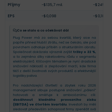
Příjmy
-$135,7 mil.
-$245,3 mi
EPS
-$0,098
-$0,18
Co se stalo a co očekávat dál
Plug Power má za sebou kvartál, který sice na
papíře přinesl hlubší ztrátu, než se čekalo, ale pod
povrchem odhaluje příběh o strukturálním obratu.
Společnost dokázala výrazně zvýšit
tržby o 22 %
,
a to zejména díky raketovému růstu v segmentu
elektrolyzérů. Klíčovým tématem je nyní drastické
snižování nákladů a zlepšování marží, kde firma
těží z delší životnosti svých produktů a efektivnější
logistiky paliva.
Pro nadcházející čtvrtletí a zbytek roku 2026
management slibuje postupné snižování „pálení“
hotovosti a směřuje k ambicióznímu cíli:
dosáhnout kladného provozního zisku
(EBITDA) ve čtvrtém kvartálu
. Investoři by měli
sledovat především schopnost firmy zpeněžit svá