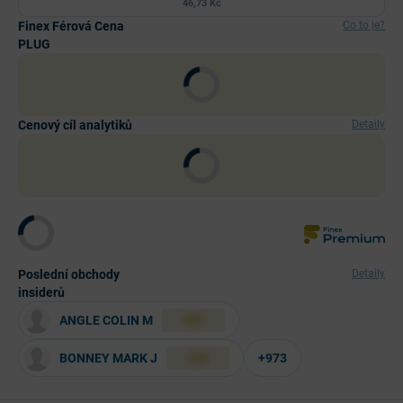
46,73 Kč
Finex Férová Cena
Co to je?
PLUG
Cenový cíl analytiků
Detaily
Poslední obchody
Detaily
insiderů
ANGLE COLIN M
XXX
BONNEY MARK J
+973
XXX