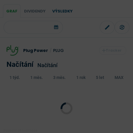
GRAF
DIVIDENDY
VÝSLEDKY
Plug Power
/
PLUG
Načítání
Načítání
1 týd.
1 měs.
3 měs.
1 rok
5 let
MAX
Poslední aktualizace: