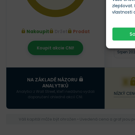
zlepšovat.
vlastnosti
Nakoupit
Držet
Prodat
S
Koupit akcie CNI!
Srpen 20
X
NA ZÁKLADĚ NÁZORU
ANALYTIKŮ
Analytici z Wall Street, kteří nedávno vydali
NÍZKÝ CEN
doporučení ohledně akcií CNI.
Váš kapitál může být ohrožen • Uvedená cena a graf jsou 