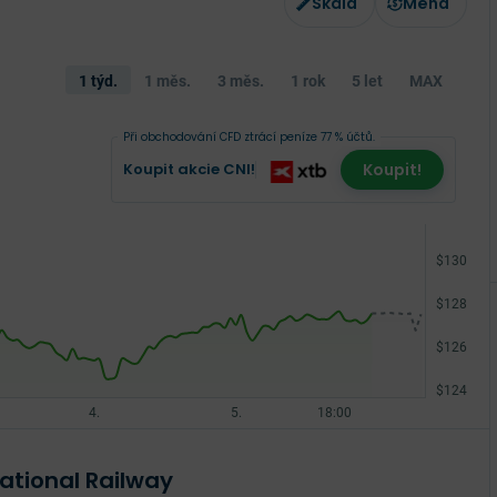
Škála
Měna
1 týd.
1 měs.
3 měs.
1 rok
5 let
MAX
Při obchodování CFD ztrácí peníze 77 % účtů.
Koupit akcie CNI!
Koupit!
ational Railway