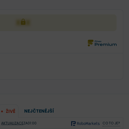
XXX
NEJČTENĚJŠÍ
ŽIVĚ
AKTUALIZACE
ZA
01:00
CO TO JE?