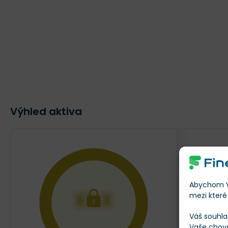
Výhled aktiva
$127
AKTUÁLNÍ
Abychom Vá
XXX
mezi které 
Váš souhla
Vaše chov