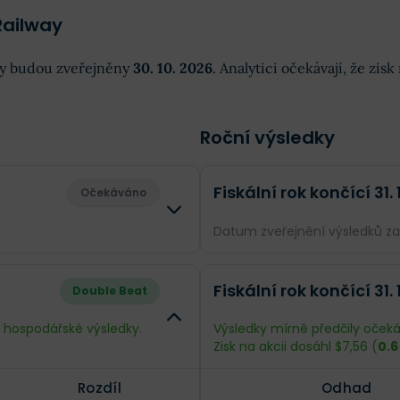
Railway
dky budou zveřejněny
30. 10. 2026
. Analytici očekávají, že zis
Roční výsledky
Fiskální rok končící 31.
Očekáváno
Datum zveřejnění výsledků z
Rozdíl
Odhad
Fiskální rok končící 31.
Double Beat
--
Obrat
$13,32 mld.
é hospodářské výsledky.
Výsledky mírně předčily očekáv
Zisk na akcii dosáhl $7,56 (
0.6
--
Příjmy
$3,65 mld.
Rozdíl
Odhad
--
EPS
$8,22