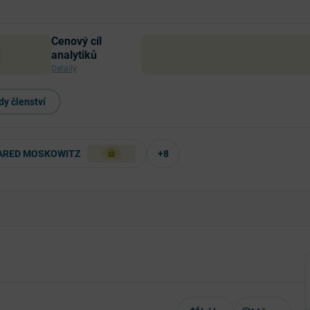
Cenový cíl
analytiků
Detaily
y členství
ARED MOSKOWITZ
+8
XXX