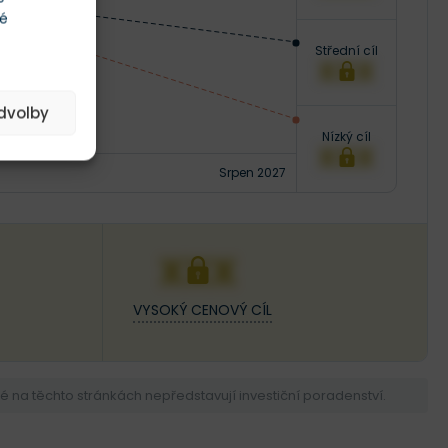
té
Střední cíl
XXX
edvolby
Nízký cíl
XXX
Srpen 2027
XXX
VYSOKÝ CENOVÝ CÍL
na těchto stránkách nepředstavují investiční poradenství.