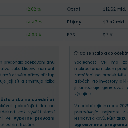
+2.62 %
Obrat
$12,62 mld.
+4.47 %
Příjmy
$3,42 mld.
+4.63 %
EPS
$7,51
Co se stalo a co očeká
rém překonala očekávání trhu
Společnost CN má za 
paliva. Jako klíčový moment
makroekonomickém prostředí
 firmě otevírá přímý přístup
zaměření na produktivitu
e její síť a zmírňuje rizika
tržbách. Pro investory je k
jí umožňuje generovat
výdajích.
růstu zisku na střední až
ekávat pokračující tlak na
V nadcházejícím roce 202
ělství, což vyváží slabší
přetrvávající nejistotě 
yní ve
výborné provozní
lesnictví a kovů. Růst zisk
obchodním trasám.
agresivnímu programu