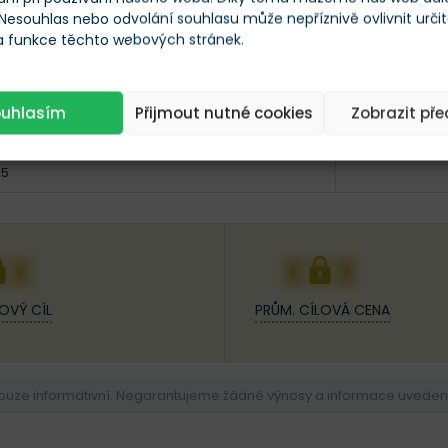
 Nesouhlas nebo odvolání souhlasu může nepříznivě ovlivnit urči
 a funkce těchto webových stránek.
ouhlasím
Přijmout nutné cookies
Zobrazit př
25
XX
XXX
OVÝ CÍL
PRŮM. CÍLOVÁ CENA
pouze informativní. Negarantujeme žádné výnosy a informace uvedené 