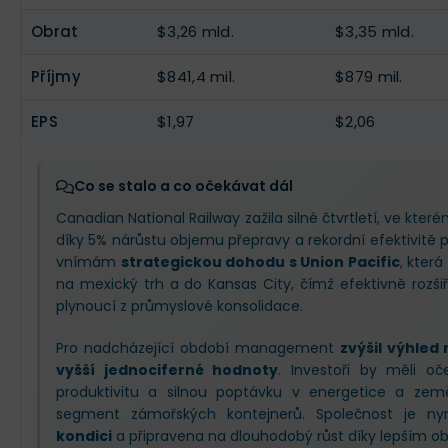
Obrat
$3,26 mld.
$3,35 mld.
Příjmy
$841,4 mil.
$879 mil.
EPS
$1,97
$2,06
Co se stalo a co očekávat dál
Canadian National Railway zažila silné čtvrtletí, ve kte
díky 5% nárůstu objemu přepravy a rekordní efektivitě 
vnímám
strategickou dohodu s Union Pacific
, která
na mexický trh a do Kansas City, čímž efektivně rozšiřuj
plynoucí z průmyslové konsolidace.
Pro nadcházející období management
zvýšil výhled 
vyšší jednociferné hodnoty
. Investoři by měli oč
produktivitu a silnou poptávku v energetice a zeměd
segment zámořských kontejnerů. Společnost je n
kondici
a připravena na dlouhodobý růst díky lepším 