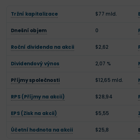
Tržní kapitalizace
$77 mld.
Dnešní objem
0
Roční dividenda na akcii
$2,62
Dividendový výnos
2,07 %
Příjmy společnosti
$12,65 mld.
RPS (Příjmy na akcii)
$28,94
EPS (Zisk na akcii)
$5,55
Účetní hodnota na akcii
$25,8