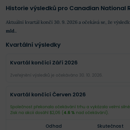
Historie výsledků pro Canadian National 
Aktuální kvartál končí 30. 9. 2026 a očekává se, že výsle
mld.
.
Kvartální výsledky
Kvartál končící Září 2026
Zveřejnění výsledků je očekáváno 30. 10. 2026.
Odhad
Skutečnost
Kvartál končící Červen 2026
Obrat
$3,31 mld.
--
Společnost překonala očekávání trhu a vykázala velmi siln
Zisk na akcii dosáhl $2,06 (
4.6 %
nad očekávání).
Příjmy
$915,3 mil.
--
Odhad
Skutečnost
EPS
$2,12
--