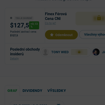
Finex Férová
XXX
Cena CNI
TRH JE ZAVŘENÝ
Co to je?
$127,5
+0,13
%
Poslední zavírací cena:
Všechny výhod
Odemknout
$127,5
Poslední obchody
TONY WIED
J
XXX
insiderů
Detaily
GRAF
DIVIDENDY
VÝSLEDKY