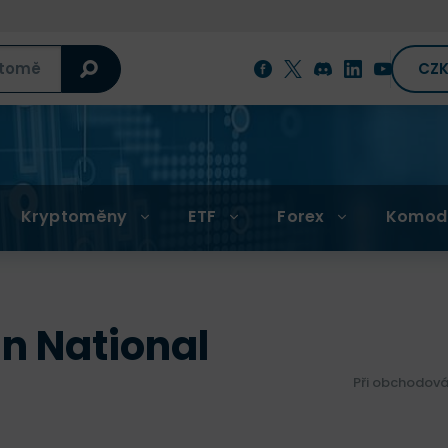
CZ
Kryptoměny
ETF
Forex
Komod
n National
Při obchodová