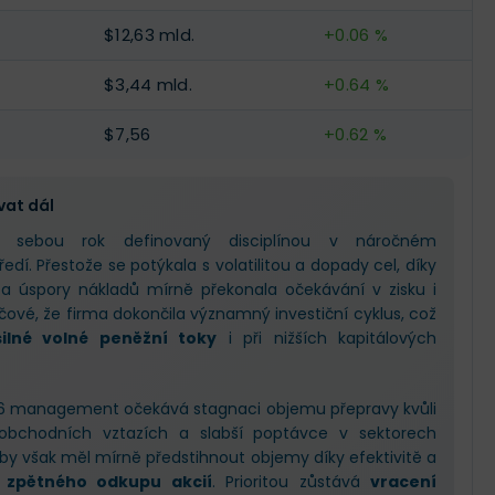
$12,63 mld.
+0.06 %
$3,44 mld.
+0.64 %
$7,56
+0.62 %
vat dál
sebou rok definovaný disciplínou v náročném
. Přestože se potýkala s volatilitou a dopady cel, díky
 a úspory nákladů mírně překonala očekávání v zisku i
líčové, že firma dokončila významný investiční cyklus, což
silné volné peněžní toky
i při nižších kapitálových
6 management očekává stagnaci objemu přepravy kvůli
v obchodních vztazích a slabší poptávce v sektorech
u by však měl mírně předstihnout objemy díky efektivitě a
 zpětného odkupu akcií
. Prioritou zůstává
vracení