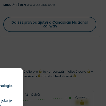
MINULÝ TÝDEN
WWW.ZACKS.COM
Další zpravodajství o Canadian National
Railway
i 12měsíční cenové cíle pro
, je konsenzuální cílová cena
–
ena představuje změnu o
oproti aktuální ceně
.
nologie,
Následujících 12 měsíců
Vysoký cíl
jako je
XXX
e