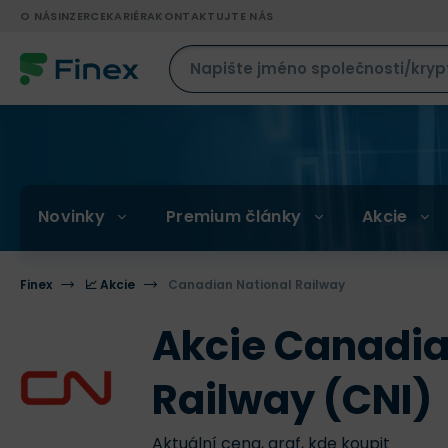
O NÁS
INZERCE
KARIÉRA
KONTAKTUJTE NÁS
Novinky
Premium články
Akcie
Finex
📈 Akcie
Canadian National Railway
Akcie Canadia
Railway (CNI)
Aktuální cena, graf, kde koupit