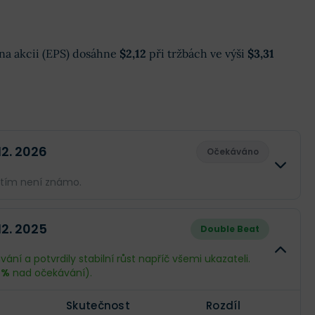
k na akcii (EPS) dosáhne
$2,12
při tržbách ve výši
$3,31
 12. 2026
Očekáváno
atím není známo.
Skutečnost
Rozdíl
 12. 2025
Double Beat
--
--
ání a potvrdily stabilní růst napříč všemi ukazateli.
 %
nad očekávání).
--
--
Skutečnost
Rozdíl
--
--