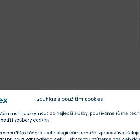
Na základě odhadů
analytiků z Wall Street, kteří poskytl
,3
Souhlas s použitím cookies
s nejvyšším odhadem
a nejnižším
. Průměrná cílová c
 CENA
m mohli poskytnout co nejlepší služby, používáme různé tech
patří i soubory cookies.
Posl. 12 měs.
s s použitím těchto technologií nám umožní zpracovávat údaje, 
ání při používání našeho webu. Díky tomu můžeme náš web dál