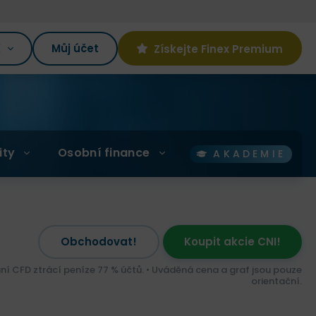
K
Můj účet
Získejte Finex Premium
ity
Osobní finance
AKADEMIE
Obchodovat!
Koupit akcie CNI!
ní CFD ztrácí peníze 77 % účtů. • Uváděná cena a graf jsou pouze
orientační.