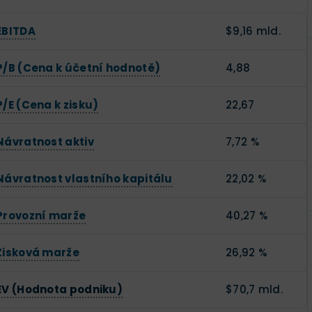
EBITDA
$9,16 mld.
P/B (Cena k účetní hodnotě)
4,88
P/E (Cena k zisku)
22,67
Návratnost aktiv
7,72 %
Návratnost vlastního kapitálu
22,02 %
Provozní marže
40,27 %
Zisková marže
26,92 %
EV (Hodnota podniku)
$70,7 mld.