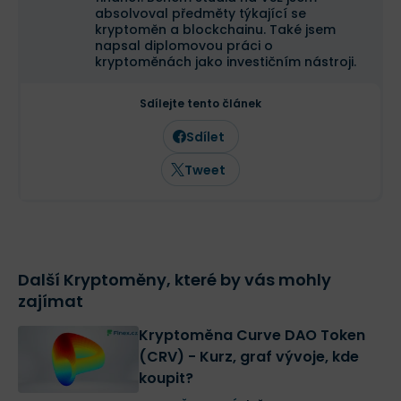
aktiva mají určité nevýhody:
absolvoval předměty týkající se
Nelze je zpětně vyměnit za podkladové
kryptoměn a blockchainu. Také jsem
napsal diplomovou práci o
aktivum. Pokud má uživatel syntetický
kryptoměnách jako investičním nástroji.
Bitcoin a chce jej vyměnit za Bitcoin reálný,
Sdílejte tento článek
musí tento uživatel najít protistranu, která
Sdílet
bude ochotna tuto směnu provést.
Syntetická aktiva nemohou působit v
Tweet
odlišných blockchainech. Například DAI
nelze převést na jiný blockchain než na
blockchain Ethereum.
Špatná vykonatelnost likvidačních
Další Kryptoměny, které by vás mohly
mechanismů v době vysoké volatility trhu,
zajímat
kdy může dojít k výrazným odchylkám ceny
Kryptoměna Curve DAO Token
syntetického aktiva a jeho podkladového
(CRV) - Kurz, graf vývoje, kde
koupit?
aktiva.