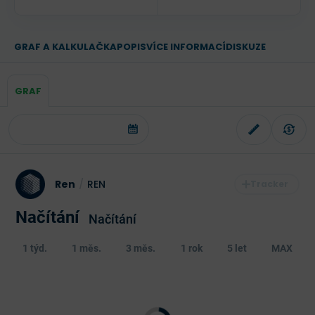
GRAF A KALKULAČKA
POPIS
VÍCE INFORMACÍ
DISKUZE
GRAF
Ren
/
REN
Načítání
Načítání
1 týd.
1 měs.
3 měs.
1 rok
5 let
MAX