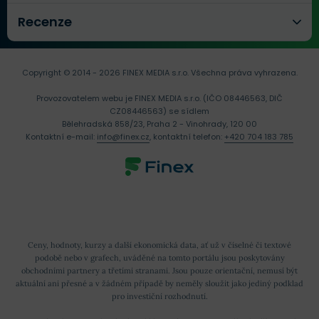
A (jenž Bitcoin vlastní), nedostane do úschovy svůj
Recenze
Bitcoin, dokud uživatel B (jenž vlastní Ether)
nedostane do úschovy Ether a naopak. Oba
uživatelé mohou swap zrušit, pokud například
Copyright © 2014 - 2026 FINEX MEDIA s.r.o.
Všechna práva vyhrazena.
cena směnečného aktiva klesne a tento swap již
Provozovatelem webu je FINEX MEDIA s.r.o. (IČO 08446563, DIČ
CZ08446563) se sídlem
nebude mít požadovaný výnos. Zároveň nelze
Bělehradská 858/23, Praha 2 - Vinohrady, 120 00
tento swap použít za účelem vytvoření
Kontaktní e-mail:
info@finex.cz
, kontaktní telefon:
+420 704 183 785
kolateralizovaných derivátů na bázi různých
blockchainů (například opce BTC/ETH, kde ETH
bude podkladovým aktivem).
Směna přímo v kryptoměnové peněžence
.
Některé kryptopeněženky, jako je třeba Exodus,
Ceny, hodnoty, kurzy a další ekonomická data, ať už v číselné či textové
podobě nebo v grafech, uváděné na tomto portálu jsou poskytovány
umožňují směnu různých kryptoaktiv, avšak za
obchodními partnery a třetími stranami. Jsou pouze orientační, nemusí být
podmínky spreadu, který činí 2 až 5 %.
aktuální ani přesné a v žádném případě by neměly sloužit jako jediný podklad
pro investiční rozhodnutí.