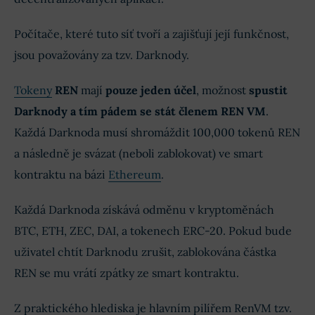
Počítače, které tuto síť tvoří a zajišťují její funkčnost,
jsou považovány za tzv. Darknody.
Tokeny
REN
mají
pouze jeden účel
, možnost
spustit
Darknody a tím pádem se stát členem REN VM
.
Každá Darknoda musí shromáždit 100,000 tokenů REN
a následně je svázat (neboli zablokovat) ve smart
kontraktu na bázi
Ethereum
.
Každá Darknoda získává odměnu v kryptoměnách
BTC, ETH, ZEC, DAI, a tokenech ERC-20. Pokud bude
uživatel chtít Darknodu zrušit, zablokována částka
REN se mu vrátí zpátky ze smart kontraktu.
Z praktického hlediska je hlavním pilířem RenVM tzv.