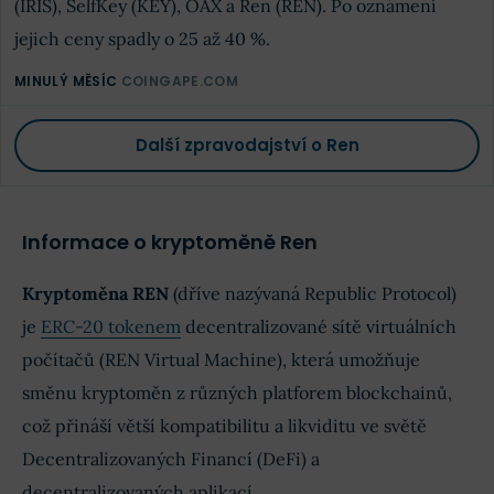
(IRIS), SelfKey (KEY), OAX a Ren (REN). Po oznámení
jejich ceny spadly o 25 až 40 %.
MINULÝ MĚSÍC
COINGAPE.COM
Další zpravodajství o Ren
Informace o kryptoměně Ren
Kryptoměna REN
(dříve nazývaná Republic Protocol)
je
ERC-20 tokenem
decentralizované sítě virtuálních
počítačů (REN Virtual Machine), která umožňuje
směnu kryptoměn z různých platforem blockchainů,
což přináší větší kompatibilitu a likviditu ve světě
Decentralizovaných Financí (DeFi) a
decentralizovaných aplikací.