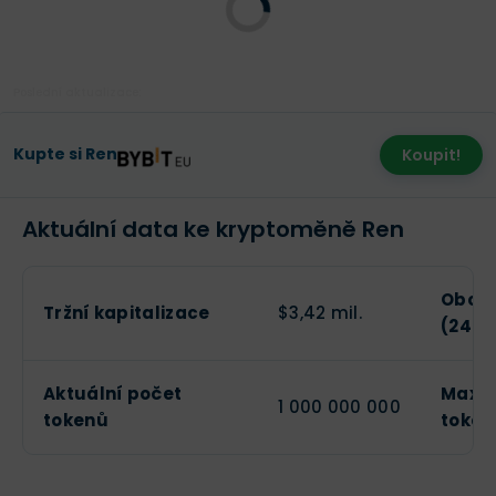
Poslední aktualizace:
Kupte si Ren
Koupit!
Aktuální data ke kryptoměně Ren
Obcho
Tržní kapitalizace
$3,42 mil.
(24h)
Aktuální počet
Maxim
1 000 000 000
tokenů
token