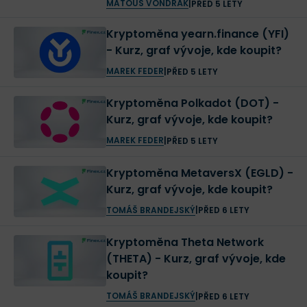
MATOUŠ VONDRÁK
|
PŘED 5 LETY
Tokenizovaný analog
. Například Bitcoin lze
Kryptoměna yearn.finance (YFI)
zablokovat pomocí třetí strany (správce,
angl.
- Kurz, graf vývoje, kde koupit?
custodian
) a dostat za něj token ERC-20 jako třeba
MAREK FEDER
|
PŘED 5 LETY
WBTC, imBTC, TBTC, a pBTC. Jsou s tím spojené
určité problémy:
Kryptoměna Polkadot (DOT) -
Kurz, graf vývoje, kde koupit?
WBTC a imBTC mají svou úschovu (tedy
Bitcoin) u centralizovaného institucionálního
MAREK FEDER
|
PŘED 5 LETY
správce (například BitGo). Běžní uživatelé
Kryptoměna MetaversX (EGLD) -
tedy nemohou rovnou vytvořit nebo
Kurz, graf vývoje, kde koupit?
zlikvidovat WBTC bez zásahu třetí strany.
TOMÁŠ BRANDEJSKÝ
|
PŘED 6 LETY
TBTC potřebuje dodatečný kolaterál, což
Kryptoměna Theta Network
přináší riziko likvidace pozice.
(THETA) - Kurz, graf vývoje, kde
pTokenBTC předpokládá, že jeho systém je
koupit?
bezpečný z hlediska možných kyberútoků,
TOMÁŠ BRANDEJSKÝ
|
PŘED 6 LETY
avšak článek z Ren Wiki o této skutečnosti