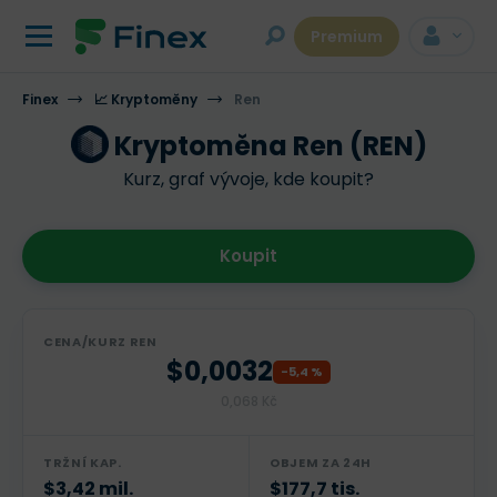
Premium
Finex
📈 Kryptoměny
Ren
Kryptoměna Ren (REN)
Kurz, graf vývoje, kde koupit?
Koupit
CENA/KURZ REN
$0,0032
-5,4 %
0,068 Kč
TRŽNÍ KAP.
OBJEM ZA 24H
$3,42 mil.
$177,7 tis.