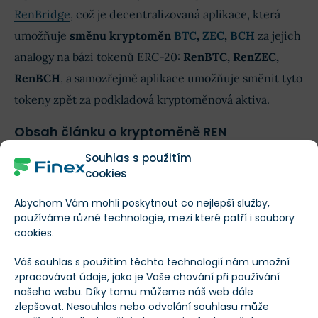
RenBridge
, což je decentralizovaná aplikace, která
umožňuje
směnu kryptoměn
BTC
,
ZEC
,
BCH
za jejich
analogy na bázi tokenů ERC-20:
RenBTC, RenZEC,
RenBCH
, a samozřejmě aplikace umožňuje směnit tyto
tokeny zpět za podkladová kryptoměnová aktiva.
Obsah článku o kryptoměně REN
Souhlas s použitím
cookies
Úvod k měně REN
Abychom Vám mohli poskytnout co nejlepší služby,
používáme různé technologie, mezi které patří i soubory
K čemu REN slouží?
cookies.
Váš souhlas s použitím těchto technologií nám umožní
Vývoj RenVM
zpracovávat údaje, jako je Vaše chování při používání
Zobrazit celý text
našeho webu. Díky tomu můžeme náš web dále
zlepšovat. Nesouhlas nebo odvolání souhlasu může
Vývoj ceny kryptoměny Ren