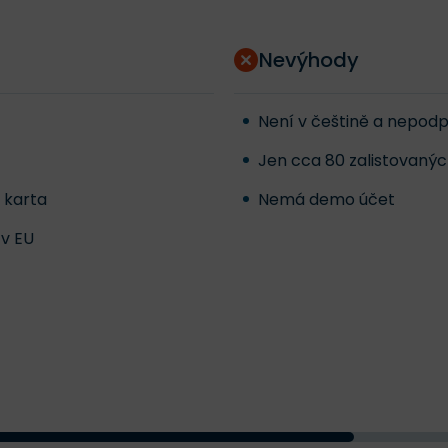
Nevýhody
Není v češtině a nepod
Jen cca 80 zalistovaný
 karta
Nemá demo účet
 v EU