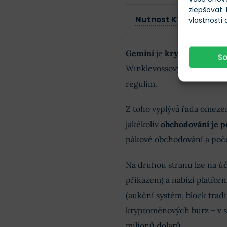
zlepšovat.
Nutnost KYC
Ano
vlastnosti
Gemini
je
kryptoměnová 
S
Winklevossovými. Burza sí
regulím.
Z toho vyplývá řada omeze
jakékoliv
obchodování je p
pákové obchodování a poč
Na druhou stranu lze na ú
příkazem) a nabízí platfor
(aukční systém, block tradi
kryptoměnových burz – v so
milionů dolarů.