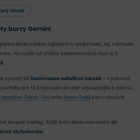
celý obsah
ty burzy Gemini
artnestvím s řadou zajímavých společností, mj. s firmami
rave. Na rozdíl od většiny konkurenčních burz je k
ně
.
at s poměrně
limitovanou nabídkou tokenů
– v polovině
 portfoliu jen 12 kryptoměn (kromě nejznámějších tokenů
 Attention Token
,
DAI
nebo
Paxos Gold
) a to v různých
ně na spot trading. Kvůli federálním omezením ale
vátové obchodování
.