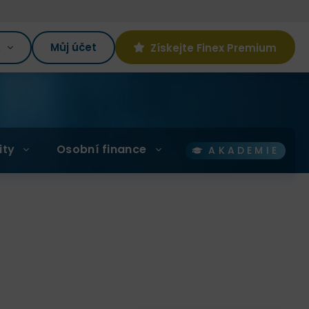
K
Můj účet
Získejte Finex Premium
ity
Osobní finance
AKADEMIE