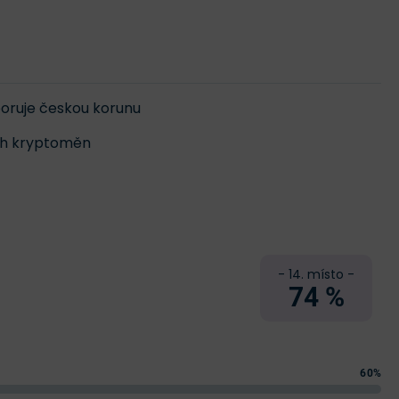
poruje českou korunu
ch kryptoměn
- 14. místo -
74 %
60%