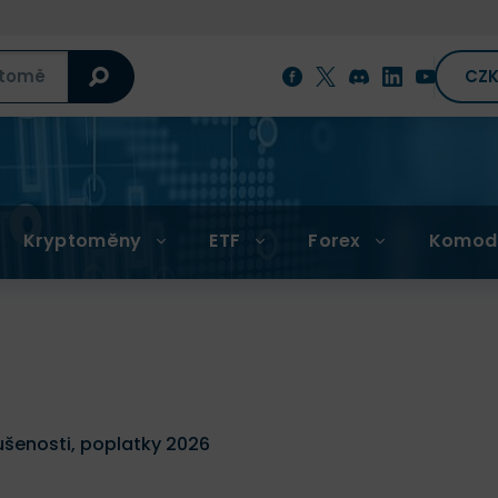
CZ
Kryptoměny
ETF
Forex
Komod
šenosti, poplatky 2026