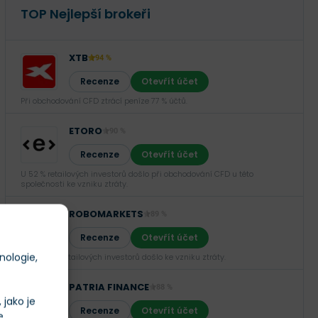
TOP Nejlepší brokeři
XTB
94 %
Recenze
Otevřít účet
Při obchodování CFD ztrácí peníze 77 % účtů.
ETORO
90 %
Recenze
Otevřít účet
U 52 % retailových investorů došlo při obchodování CFD u této
společnosti ke vzniku ztráty.
ROBOMARKETS
89 %
Recenze
Otevřít účet
nologie,
U 66,02 % retailových investorů došlo ke vzniku ztráty.
PATRIA FINANCE
88 %
jako je
Recenze
Otevřít účet
e