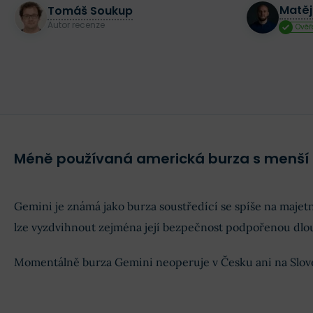
Matěj
Tomáš Soukup
Autor recenze
Ověř
Méně používaná americká burza s menší
Gemini je známá jako burza soustředící se spíše na majet
lze vyzdvihnout zejména její bezpečnost podpořenou dlou
Momentálně burza Gemini neoperuje v Česku ani na Slov