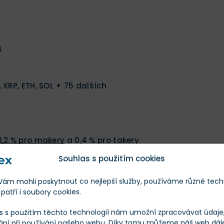
4
 XRP, ETH, SOL + 75 dalších
0,2 % pro makery a 0,4 % pro takery
Souhlas s použitím cookies
m mohli poskytnout co nejlepší služby, používáme různé tech
na, trading, úročení a staking, vlastní platební
patří i soubory cookies.
ta s cashbackem, vlastní stablecoin, Web3
s s použitím těchto technologií nám umožní zpracovávat údaje, 
ěženka Gemini Wallet, OTC tradign, NFT tržiště
ání při používání našeho webu. Díky tomu můžeme náš web dál