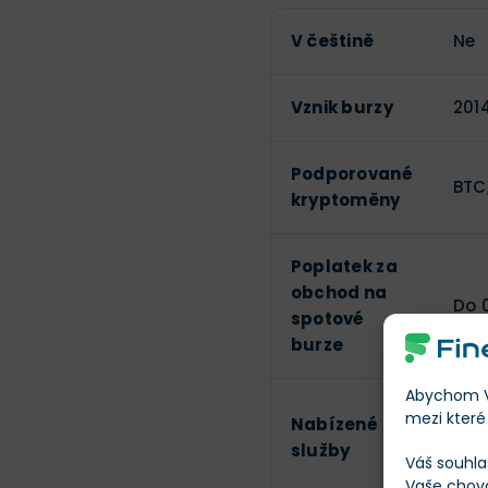
V češtině
Ne
Vznik burzy
201
Podporované
BTC,
kryptoměny
Poplatek za
obchod na
Do 
spotové
burze
Abychom Vá
Smě
mezi které 
Nabízené
kar
služby
Váš souhla
pen
Vaše chov