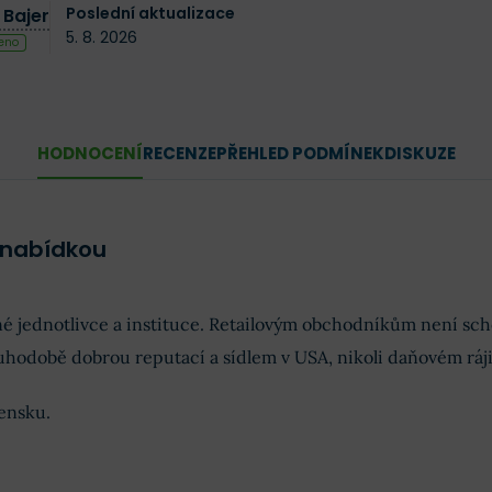
Poslední aktualizace
 Bajer
5. 8. 2026
eno
HODNOCENÍ
RECENZE
PŘEHLED PODMÍNEK
DISKUZE
 nabídkou
né jednotlivce a instituce. Retailovým obchodníkům není sc
hodobě dobrou reputací a sídlem v USA, nikoli daňovém ráji
ensku.