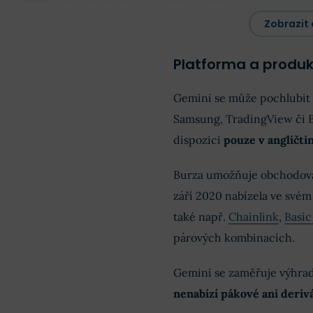
Zobrazit 
Zabezpečení a zákaznická podpora burzy Gemini
Platforma a produk
Vaše zkušenosti s Gemini (komentáře)
Gemini se může pochlubit p
Samsung, TradingView či B
dispozici
pouze v angličti
Burza umožňuje obchodov
září 2020 nabízela ve svém
také např.
Chainlink
,
Basic
párových kombinacích.
Gemini se zaměřuje výhrad
nenabízí pákové ani deri