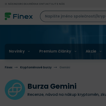
O NÁS
INZERCE
KARIÉRA
KONTAKTUJTE NÁS
Novinky
Premium články
Akcie
Finex
Kryptoměnové burzy
Gemini
Burza Gemini
Recenze, návod na nákup kryptoměn, zku