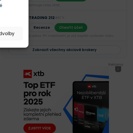
té
Investování zahrnuje rizika ztrát.‎
TRADING 212
87 %
Recenze
Otevřít účet
edvolby
Sponzorovaný odkaz. Při investování je váš kapitál vystaven riziku.
Zobrazit všechny akciové brokery
Reklama
i