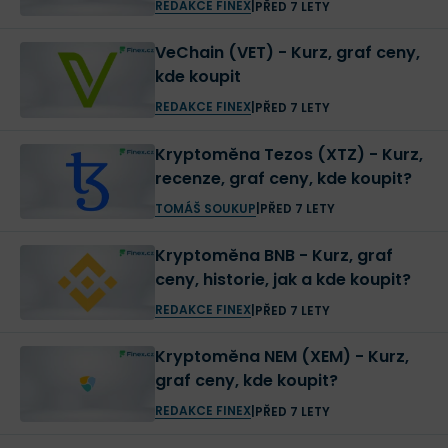
REDAKCE FINEX
|
PŘED 7 LETY
Uživatelům Zcash platformy hraje do karet
nízký
VeChain (VET) - Kurz, graf ceny,
transakční poplatek
, který činí
0,0001 ZEC
(ke dni 27.
kde koupit
5. 2019 jde o 0,78 centu) – odhadem 540krát méně, než
REDAKCE FINEX
|
PŘED 7 LETY
kolik činí náklady na převod bitcoinů.
Kryptoměna Tezos (XTZ) - Kurz,
Díky
ASIC rezistenci
je Zcash oblíbený i mezi těžaři;
recenze, graf ceny, kde koupit?
přestože je postavený na tzv.
proof-of-work
protokolu,
TOMÁŠ SOUKUP
|
PŘED 7 LETY
jeho
mining se vyplatí
(na rozdíl např. od
Etherea
) i
Kryptoměna BNB - Kurz, graf
majitelům běžných počítačů
. Kritici naopak poukazují
ceny, historie, jak a kde koupit?
na energetickou náročnost algoritmu; podle řady
REDAKCE FINEX
|
PŘED 7 LETY
odborníků leží budoucnost kryptoměn v
proof-of-
Kryptoměna NEM (XEM) - Kurz,
stake
protokolu a jeho variacích.
graf ceny, kde koupit?
Logické obavy vzbuzuje i odvrácená strana
REDAKCE FINEX
|
PŘED 7 LETY
anonymních transakcí; praní špinavých peněz, prodej