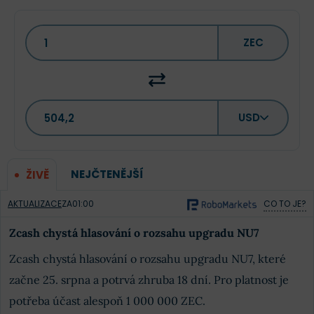
ZEC
USD
NEJČTENĚJŠÍ
ŽIVĚ
AKTUALIZACE
ZA
01:00
CO TO JE?
Zcash chystá hlasování o rozsahu upgradu NU7
Zcash chystá hlasování o rozsahu upgradu NU7, které
začne 25. srpna a potrvá zhruba 18 dní. Pro platnost je
potřeba účast alespoň 1 000 000 ZEC.