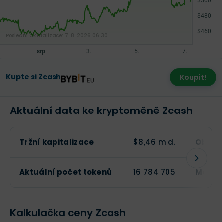
Poslední aktualizace:
7. 8. 2026 06:30
Kupte si Zcash
Koupit!
Aktuální data ke kryptoměně Zcash
Tržní kapitalizace
$8,46 mld.
Obcho
Aktuální počet tokenů
16 784 705
Maxim
Kalkulačka ceny Zcash