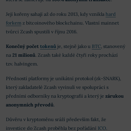
Její kořeny sahají až do roku 2013, kdy vznikla
hard
forkem
z bitcoinového blockchainu. Vlastní mainnet
tvůrci Zcash spustili v říjnu 2016.
Konečný počet
tokenů
je, stejně jako u
BTC
, stanovený
na
21 milionů
. Zcash také každé čtyři roky prochází
tzv. halvingem.
Předností platformy je unikátní protokol (zk-SNARK),
který zakladatelé Zcash vyvinuli ve spolupráci s
předními odborníky na kryptografii a který je
zárukou
anonymních převodů
.
Důvěru v kryptoměnu sráží především fakt, že
investice do Zcash proběhla bez pořádání
ICO
.