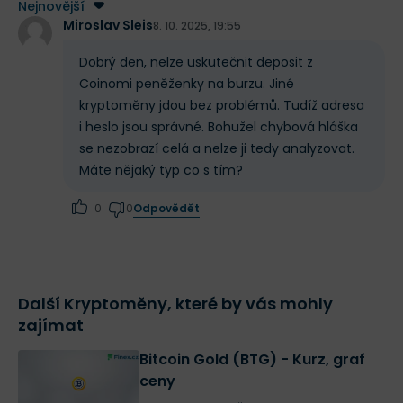
Nejnovější
Zapojením vědecké komunity se Zcash přibližuje
Miroslav Sleis
8. 10. 2025, 19:55
platformě
Cardano
, na rozdíl od ní je ale vývoj ZEC
Dobrý den, nelze uskutečnit deposit z
méně svázaný rigorózním řízením experimentů.
Coinomi peněženky na burzu. Jiné
kryptoměny jdou bez problémů. Tudíž adresa
Video: Jak funguje zk-SNARK
i heslo jsou správné. Bohužel chybová hláška
se nezobrazí celá a nelze ji tedy analyzovat.
Máte nějaký typ co s tím?
Odpovědět
0
0
▶️ Kliknutím ZDE přijmete soubory cookie
a povolíte tento obsah.
Další Kryptoměny, které by vás mohly
zajímat
Bitcoin Gold (BTG) - Kurz, graf
ceny