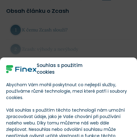
Obsah článku o Zcash
K čemu Zcash slouží?
Zcash: výhody a nevýhody
Souhlas s použitím
Video: Jak funguje zk-SNARK
cookies
Zobrazit celý text
Historie kryptoměny Zcash
Abychom Vám mohli poskytnout co nejlepší služby,
Více informací o Zcash
používáme různé technologie, mezi které patří i soubory
cookies.
Kde koupit Zcash (ZEC)?
Váš souhlas s použitím těchto technologií nám umožní
Kryptoměna
Zcash
zpracovávat údaje, jako je Vaše chování při používání
Mining (těžba) Zcash tokenů
našeho webu. Díky tomu můžeme náš web dále
zlepšovat. Nesouhlas nebo odvolání souhlasu může
Symbol
ZEC
nepříznivě ovlivnit určité vlastnosti a funkce těchto
Peněženka pro Zcash