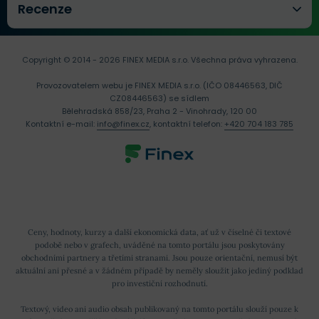
Recenze
Zcash vznikl v roce 2013 – pod názvem Zerocoin –
tichým oddělením od Bitcoinu. Zakladatelem
Copyright © 2014 - 2026 FINEX MEDIA s.r.o.
Všechna práva vyhrazena.
kryptoměny je specialista na kybernetickou
Provozovatelem webu je FINEX MEDIA s.r.o. (IČO 08446563, DIČ
bezpečnost
Zooko Wilcox
, pod jehož vedením (v rámci
CZ08446563) se sídlem
společnosti
Electronic Coin Company
) vývoj Zcash
Bělehradská 858/23, Praha 2 - Vinohrady, 120 00
Kontaktní e-mail:
info@finex.cz
, kontaktní telefon:
+420 704 183 785
probíhá.
V roce 2014 publikoval vývojářský tým
původní
whitepaper
(aktualizovanou verzi z května 2019
naleznete zde
). V tom samém roce pak Wilcox navázal
spolupráci s kryptografickými odborníky mj. z
Ceny, hodnoty, kurzy a další ekonomická data, ať už v číselné či textové
podobě nebo v grafech, uváděné na tomto portálu jsou poskytovány
Massachusetts Institute of Technology
,
John Hopkins
obchodními partnery a třetími stranami. Jsou pouze orientační, nemusí být
aktuální ani přesné a v žádném případě by neměly sloužit jako jediný podklad
University
a
Israel Institute of Technology
.
pro investiční rozhodnutí.
K
oficiálnímu spuštění blockchainu
a uvedení ZEC
Textový, video ani audio obsah publikovaný na tomto portálu slouží pouze k