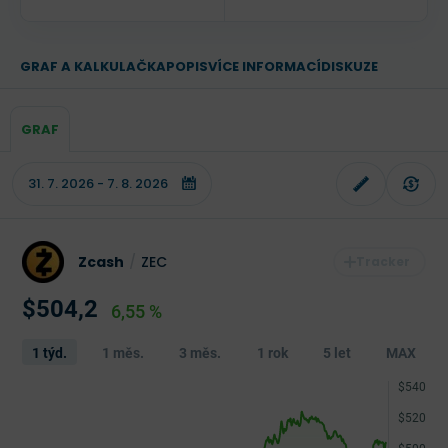
GRAF A KALKULAČKA
POPIS
VÍCE INFORMACÍ
DISKUZE
GRAF
Zcash
/
ZEC
$504,2
6,55 %
1 týd.
1 měs.
3 měs.
1 rok
5 let
MAX