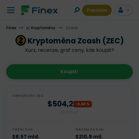
Premium
Finex
📈 Kryptoměny
POPIS
VÍCE INFORMACÍ
Zcash
DISKUZE
Kryptoměna Zcash (ZEC)
Kurz, recenze, graf ceny, kde koupit?
Koupit!
CENA/KURZ ZEC
$504,2
-0,68 %
10 609 Kč
TRŽNÍ KAP.
OBJEM ZA 24H
$8,57 mld.
$210,9 mil.