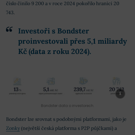
číslo činilo 9 200 a v roce 2024 pokořilo hranici 20
743.
Srovnání Bondster vs Zonky vs Mintos
Investoři s Bondster
FAQ: Nejčastěji kladené otázky
proinvestovali přes 5,1 miliardy
Kč (data z roku 2024).
Zkušenosti s Bondster (diskuze)
Bondster data o investorech.
Bondster lze srovnat s podobnými platformami, jako je
Zonky
(největší česká platforma s P2P půjčkami) a