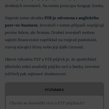
drobných investorů. Na tomto principu funguje Zonky.
Naproti tomu zkratka
P2B je odvozena z anglického
peer-to-business
. Investoři v tomto případě nepůjčují
peníze lidem, ale firmám. Drobní investoři mohou
zajistit financování například na rozjezd podnikání,
rozvoj stávající firmy nebo její další činnosti.
Hlavní výhodou P2P a P2B půjček je, že spotřebitel
(dlužník) získá snadněji půjčku než u banky, investor
(věřitel) pak zajímavé zhodnocení.
POZNÁMKA
Chcete se dozvědět více o P2P půjčkách?