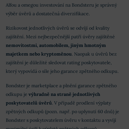
Alfou a omegou investování na Bondsteru je správný
výběr úvěrů a dostatečná diverzifikace.
Rizikovost jednotlivých úvěrů se odvíjí od kvality
zajištění. Mezi nejbezpečnější patří úvěry zajištěné
nemovitostmi, automobilem, jiným hmotným
majetkem nebo kryptoměnou
. Naopak u úvěrů bez
zajištění je důležité sledovat rating poskytovatele,
který vypovídá o síle jeho garance zpětného odkupu.
Bondster je marketplace a plnění garance zpětného
odkupu je
výhradně na straně jednotlivých
poskytovatelů úvěrů
. V případě prodlení výplaty
zpětných odkupů (pozn. např. po uplynutí 60 dnů) je
Bondster s poskytovatelem úvěru v kontaktu a vyvíjí
maximální úsilí k výplatě zpětných odkupů