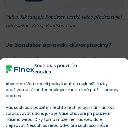
Video: Jak funguje Bondster, krátké video představující
tuto službu. Zdroj: Bondster.com
Je Bondster opravdu důvěryhodný?
Platforma Bondster je nadčasový marketplace, která
Souhlas s použitím
klade důraz na jednoduchost, transparentnost a
cookies
maximální bezpečí. Smluvní podmínky, které každý
Abychom Vám mohli poskytnout co nejlepší služby,
zájemce při registraci investorského účtu podepisuje,
používáme různé technologie, mezi které patří i soubory
jsou přehledné a zcela jasné.
cookies.
Na tržišti Bondster navíc vystavují úvěry
pouze
Váš souhlas s použitím těchto technologií nám umožní
zpracovávat údaje, jako je Vaše chování při používání
prověření poskytovatelé
. Před zařazení úvěrové
našeho webu. Díky tomu můžeme náš web dále
společnosti do nabídky jsou podrobně hodnoceny její
zlepšovat. Nesouhlas nebo odvolání souhlasu může