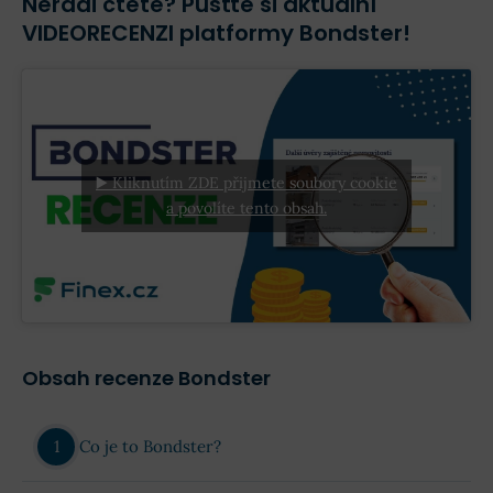
Neradi čtete? Pusťte si aktuální
VIDEORECENZI platformy Bondster!
▶️ Kliknutím ZDE přijmete soubory cookie
a povolíte tento obsah.
Obsah recenze Bondster
Co je to Bondster?