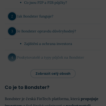
Co jsou P2P a P2B půjčky?
Jak Bondster funguje?
Je Bondster opravdu důvěryhodný?
Zajištění a ochrana investora
Poskytovatelé a typy půjček na Bondster
Jak vybrat vhodnou investici?
Zobrazit celý obsah
Budou vaše finance u Bondster v bezpečí?
Co je to Bondster?
Je přesto nějaké riziko spojené
s investováním na Bondster?
Bondster je česká FinTech platforma, která
propojuje
investory
z řad široké veřejnosti s
poskytovateli