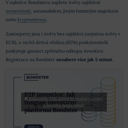
V nabídce Bondsteru najdete úvěry zajištěné
nemovitostí
, automobilem, jiným hmotným majetkem
nebo
kryptoměnou
.
Zastoupeny jsou i úvěry bez zajištění (zejména úvěry v
EUR), u nichž drtivá většina (85%) poskytovatelů
poskytuje garanci zpětného odkupu investice.
Registrace na Bondster
nezabere více jak 5 minut
.
▶️ Kliknutím ZDE přijmete soubory cookie
a povolíte tento obsah.