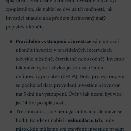
splatnosti. Předčasné ukončení investice může být
zpoplatněno, ale nabízí se dvě až tři možnosti, jak
investici snadno a za předem definovaný malý
poplatek ukončit.
Pravidelné vystoupení z investice
vám umožní
ukončit investici v pravidelných intervalech
(obvykle měsíčně, čtvrtletně nebo ročně). Investor
tak může vybrat zbylou jistinu za předem
definovaný poplatek (0–2 %). Doba pro vystoupení
se počítá od data provedení investice a investor
má 5 dní na vystoupení. Úvěr však nesmí být více
jak 14 dní po splatnosti.
Třetí možnost sice není garantovaná, ale může se
hodit. Bondster nabízí i
sekundární trh
, tedy
místo, kde můžeme své otevřené investice prodat