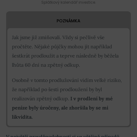
Splátkový kalendář investice.
POZNÁMKA
Jak jsme již zmiňovali. Vždy si pečlivě vše
pročtěte. Nějaké půjčky mohou jít například
šestkrát prodloužit a teprve následně by běžela
lhůta 60 dní na zpětný odkup.
Osobně v tomto prodlužování vidím velké riziko,
že například po šesti prodloužení by byl
realizován zpětný odkup.
I v prodlení by mé
peníze byly úročeny, ale zhoršila by se mi
likvidita.
V největší pravděpodobností si ve většině případů