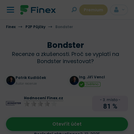
Premium
Finex
P2P Půjčky
Bondster
Bondster
Recenze a zkušenosti. Proč se vyplatí na
Bondster investovat?
Ing. Jiří Vencl
Patrik Kudláček
Autor recenze
Ověřeno
Hodnocení Finex.cz
- 3. místo -
81 %
Otevřít účet