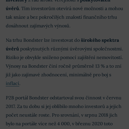
Co na Bondster říkají investoři?
úvěrů
. Tím investorům otevírá nové možnosti a mohou
tak snáze a bez pokročilých znalostí finančního trhu
Bondster a licence ČNB
dosáhnout zajímavých výnosů.
Jakého zhodnocení mohu na Bondster
Na trhu Bondster lze investovat do
širokého spektra
dosáhnout?
úvěrů
poskytnutých různými úvěrovými společnostmi.
Poplatky na Bondster
Riziko je obvykle sníženo pomocí zajištění nemovitostí.
Výnosy na Bondster činí ročně průměrně 13 % a to zní
Jak se registrovat na Bondster?
TIP!
již jako zajímavé zhodnocení, minimálně pro boj s
inflací
.
Jak začít investovat na Bondster?
TIP!
P2B portál Bondster odstartoval svou činnost v červnu
2017. Za tu dobu si jej oblíbilo mnoho investorů a jejich
Jak fungují strategie na Bondster?
počet neustále roste. Pro srovnání, v srpnu 2018 jich
bylo na portále více než 4 000, v březnu 2020 toto
Výhody a nevýhody investování přes Bondster