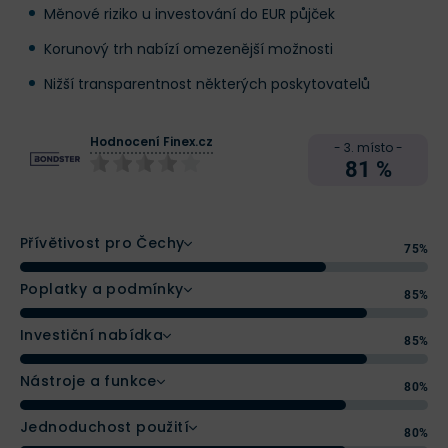
Měnové riziko u investování do EUR půjček
Korunový trh nabízí omezenější možnosti
Nižší transparentnost některých poskytovatelů
Hodnocení Finex.cz
- 3. místo -
81 %
Přívětivost pro Čechy
75%
Poplatky a podmínky
85%
Investiční nabídka
85%
Nástroje a funkce
80%
Jednoduchost použití
80%