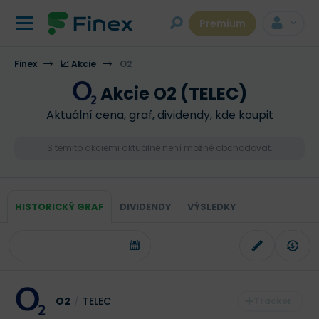
Premium
Finex
📈 Akcie
O2
Akcie O2 (TELEC)
Aktuální cena, graf, dividendy, kde koupit
S těmito akciemi aktuálně není možné obchodovat.
HISTORICKÝ GRAF
DIVIDENDY
VÝSLEDKY
O2
/
TELEC