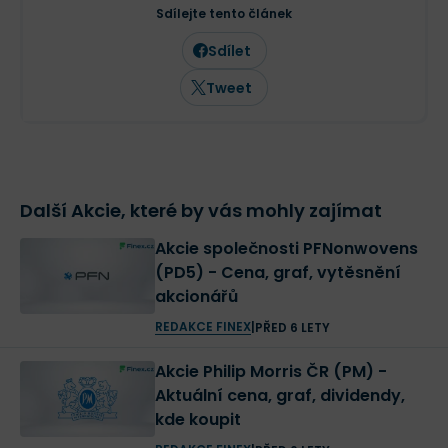
Sdílejte tento článek
Jak vidíte, tak má společnost O2 působivou reputaci,
Sdílet
historii i hospodářské výsledky.
Vyplatí se ale
Tweet
investovat do akcií O2?
To se dozvíte níže.
Historie akcií O2
Další Akcie, které by vás mohly zajímat
Akcie společnosti PFNonwovens
(PD5) - Cena, graf, vytěsnění
akcionářů
REDAKCE FINEX
|
PŘED 6 LETY
eurotel akcie
Akcie Philip Morris ČR (PM) -
Z důležitých milníků společnosti jsme již zmínili její
Aktuální cena, graf, dividendy,
založení v roce 1994
(Eurotel). Pokud nebudeme
kde koupit
počítat technologické pokroky, zde bychom jich každý