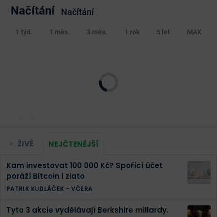
Načítání
Načítání
1 týd.
1 měs.
3 měs.
1 rok
5 let
MAX
Poslední aktualizace:
ŽIVĚ
NEJČTENĚJŠÍ
Kam investovat 100 000 Kč? Spořicí účet
poráží Bitcoin i zlato
PATRIK KUDLÁČEK
-
VČERA
Tyto 3 akcie vydělávají Berkshire miliardy.