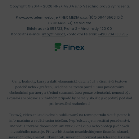
O2 rozhodně neřadíme mezi růstové akcie, aspoň ne
Copyright © 2014 - 2026 FINEX MEDIA s.r.o.
Všechna práva vyhrazena.
posledních pár let. Na ceně akcií je ale vidět relativní
Provozovatelem webu je FINEX MEDIA s.r.o. (IČO 08446563, DIČ
stabilizace, akcie také mohou diverzifikovat vaše
CZ08446563) se sídlem
Bělehradská 858/23, Praha 2 - Vinohrady, 120 00
investiční portfolio. Pojďme se nyní podívat na
Kontaktní e-mail:
info@finex.cz
, kontaktní telefon:
+420 704 183 785
dividendu akcií O2, ke které jsme se ještě nedostali.
Akcie O2 dividendy
Pokud chcete O2 akcie dlouhodobě držet a vydělávat
Ceny, hodnoty, kurzy a další ekonomická data, ať už v číselné či textové
na tom peníze, máme pro vás dobrou zprávu.
O2 nabízí
podobě nebo v grafech, uváděné na tomto portálu jsou poskytovány
obchodními partnery a třetími stranami. Jsou pouze orientační, nemusí být
pravidelné roční dividendy.
Ta se mezi lety 2016 a
aktuální ani přesné a v žádném případě by neměly sloužit jako jediný podklad
2018 pohybovala na
17 Kč na akcii
. To je slušných 7 %
pro investiční rozhodnutí.
ceny akcie.
Textový, video ani audio obsah publikovaný na tomto portálu slouží pouze k
informačním a vzdělávacím účelům. Nepředstavuje investiční poradenství,
individualizované doporučení ani výzvu k nákupu nebo prodeji jakéhokoli
investičního nástroje. Při tvorbě obsahu nezohledňujeme finanční situaci,
investiční cíle, znalosti, zkušenosti, investiční horizont ani toleranci k riziku