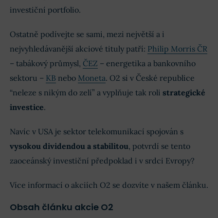
investiční portfolio.
Ostatně podívejte se sami, mezi největší a i
nejvyhledávanější akciové tituly patří:
Philip Morris ČR
– tabákový průmysl,
ČEZ
– energetika a bankovního
sektoru –
KB
nebo
Moneta
. O2 si v České republice
“neleze s nikým do zelí” a vyplňuje tak roli
strategické
investice
.
Navíc v USA je sektor telekomunikací spojován s
vysokou dividendou a stabilitou
, potvrdí se tento
zaoceánský investiční předpoklad i v srdci Evropy?
Více informací o akciích O2 se dozvíte v našem článku.
Obsah článku akcie O2