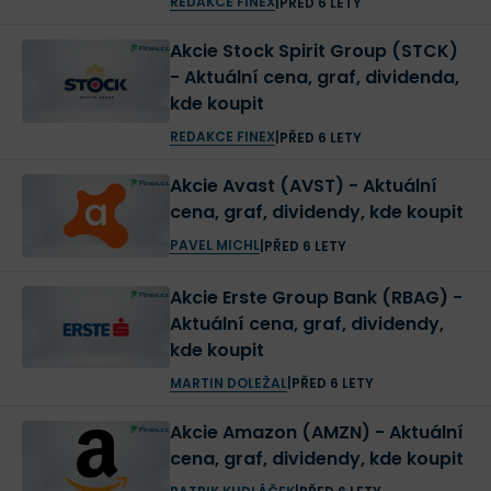
REDAKCE FINEX
|
PŘED 6 LETY
rok našli několik, musíme ještě jednou připomenout
Akcie Stock Spirit Group (STCK)
rok 2006, kdy se Eurotel transformoval na O2.
- Aktuální cena, graf, dividenda,
kde koupit
Z ekonomického hlediska, především z pohledu ceny
REDAKCE FINEX
|
PŘED 6 LETY
akcie O2, je velmi důležitý
rok 2015
.
Společnost O2
Czech Republic se rozdělila na dvě samostatné firmy
.
Akcie Avast (AVST) - Aktuální
cena, graf, dividendy, kde koupit
Nová společnost Česká telekomunikační infrastruktura
a.s. získala od O2 Czech Republic především
PAVEL MICHL
|
PŘED 6 LETY
telekomunikační infrastrukturu. Samotná společnost
Akcie Erste Group Bank (RBAG) -
O2 Czech Republic a.s. poskytuje dále
Aktuální cena, graf, dividendy,
telekomunikační služby koncovým zákazníkům a
kde koupit
obchoduje se na burze.
MARTIN DOLEŽAL
|
PŘED 6 LETY
Akcie Amazon (AMZN) - Aktuální
Rozdělení společnosti nevzali investoři nejlépe. Je to
cena, graf, dividendy, kde koupit
logické, přijdou o část aktiv, minimálně v likviditě, a