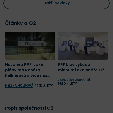
Další novinky
Články o O2
Nová éra PPF: Jaké
PPF brzy vykoupí
A
plány má Renáta
minoritní akcionáře O2
R
Kellnerová s více než
s
JAROSLAV JAROLÍM
|
bilionovým majetkem?
f
PŘED 4 LETY
HELENA HOLDOVÁ
J
|
PŘED 2 LETY
P
Popis společnosti O2