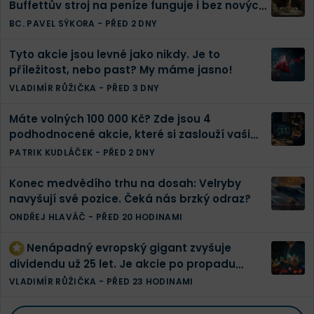
Buffettův stroj na peníze funguje i bez nových
investic
BC. PAVEL SÝKORA
-
PŘED 2 DNY
Tyto akcie jsou levné jako nikdy. Je to
příležitost, nebo past? My máme jasno!
VLADIMÍR RŮŽIČKA
-
PŘED 3 DNY
Máte volných 100 000 Kč? Zde jsou 4
podhodnocené akcie, které si zaslouží vaši
pozornost
PATRIK KUDLÁČEK
-
PŘED 2 DNY
Konec medvědího trhu na dosah: Velryby
navyšují své pozice. Čeká nás brzký odraz?
ONDŘEJ HLAVÁČ
-
PŘED 20 HODINAMI
Nenápadný evropský gigant zvyšuje
dividendu už 25 let. Je akcie po propadu
konečně levná?
VLADIMÍR RŮŽIČKA
-
PŘED 23 HODINAMI