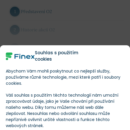
Představení O2
Historie akcií O2
Akcie O2 dividendy
Souhlas s použitím
Zobrazit celý text
cookies
Jak úspěšně obchodovat akcie O2?
TIP!
Více informací o akciích O2 (TELEC)
Abychom Vám mohli poskytnout co nejlepší služby,
používáme různé technologie, mezi které patří i soubory
Základní informace
cookies.
Co rozhoduje o ceně akcie?
Váš souhlas s použitím těchto technologií nám umožní
Název společnosti
O2
zpracovávat údaje, jako je Vaše chování při používání
Příklad CFD obchodu s O2 akciemi
našeho webu. Díky tomu můžeme náš web dále
zlepšovat. Nesouhlas nebo odvolání souhlasu může
Ticker
TELEC
Zobrazit celý obsah
nepříznivě ovlivnit určité vlastnosti a funkce těchto
Začněte obchodovat akcie O2
TIP!
webových stránek.
Základní informace o společnosti