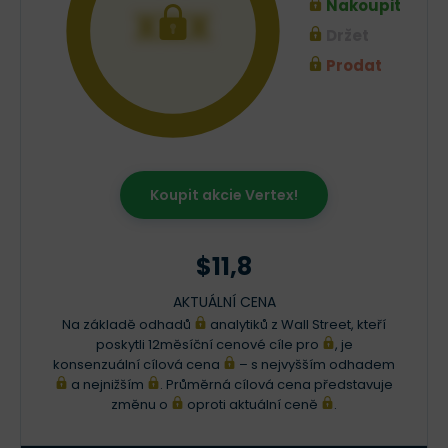
Nakoupit
XXX
Držet
Prodat
Koupit akcie Vertex!
$11,8
AKTUÁLNÍ CENA
Na základě odhadů
analytiků z Wall Street, kteří
poskytli 12měsíční cenové cíle pro
, je
konsenzuální cílová cena
– s nejvyšším odhadem
a nejnižším
. Průměrná cílová cena představuje
změnu o
oproti aktuální ceně
.