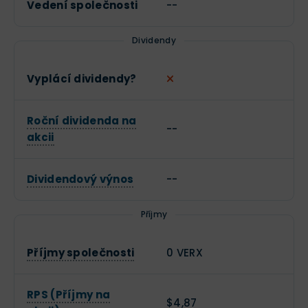
Vedení společnosti
--
Dividendy
Vyplácí dividendy?
Roční dividenda na
--
akcii
Dividendový výnos
--
Příjmy
Příjmy společnosti
0 VERX
RPS (Příjmy na
$4,87