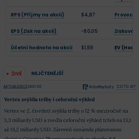
RPS (Příjmy na akcii)
$4,87
Provozní
EPS (Zisk na akcii)
-$0,05
Zisková 
Účetní hodnota na akcii
$1,55
EV (Hodn
NEJČTENĚJŠÍ
ŽIVĚ
AKTUALIZACE
ZA
01:00
CO TO JE?
Vertex zvýšila tržby i celoroční výhled
Vertex ve 2. čtvrtletí zvýšila tržby o 12 % meziročně na
3,3 miliardy USD a zvedla celoroční výhled tržeb na 13,1
až 13,2 miliardy USD. Zároveň oznámila plánovanou
akvizici Crinetics Pharmaceuticals za zhruba 8,8