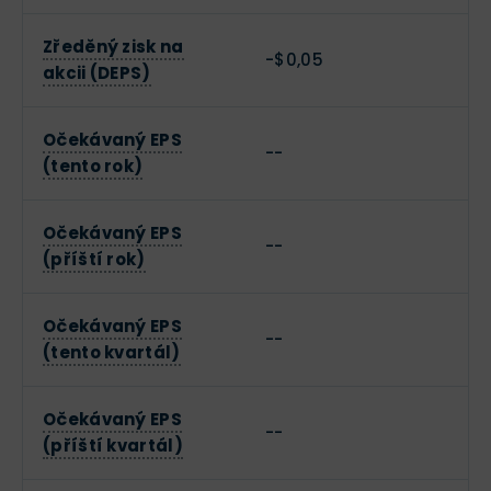
Zředěný zisk na
-$0,05
akcii (DEPS)
Očekávaný EPS
--
(tento rok)
Očekávaný EPS
--
(příští rok)
Očekávaný EPS
--
(tento kvartál)
Očekávaný EPS
--
(příští kvartál)