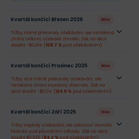
Kvartál končící Březen 2026
Miss
Tržby mírně překonaly očekávání, ale nečekaná
ztráta celkový výsledek zhoršila. Zisk na akcii
dosáhl -$0,014 (
108.7 %
pod očekáváním).
Odhad
Skutečnos
Kvartál končící Prosinec 2025
Miss
Obrat
$194,8 mil.
$196,6 mil.
Tržby sice mírně překonaly očekávání, ale
nečekaná ztráta investory zklamala. Zisk na
Příjmy
$26,51 mil.
-$2,51 mil.
akcii dosáhl -$0,04 (
124.5 %
pod očekáváním).
EPS
$0,16
-$0,014
Odhad
Skutečnos
Kvartál končící Září 2025
Miss
Obrat
$194,3 mil.
$194,7 mil.
Co se stalo a co očekávat dál
Tržby naplnily očekávání, ale ziskovost skončila
Vertex v prvním čtvrtletí mírně překonal očekávání
hluboko pod původními odhady. Zisk na akcii
Příjmy
$26,36 mil.
-$7 mil.
v tržbách, ale vykázal čistou ztrátu namísto zisku,
dosáhl $0,025 (
84.2 %
pod očekáváním).