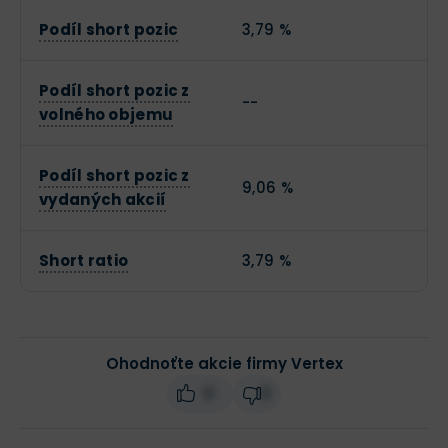
Podíl short pozic
3,79 %
Podíl short pozic z
--
volného objemu
Podíl short pozic z
9,06 %
vydaných akcií
Short ratio
3,79 %
Ohodnoťte akcie firmy Vertex
0
0