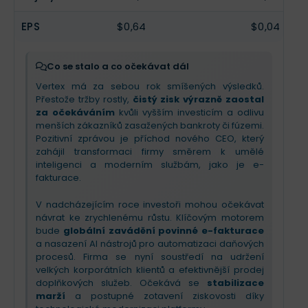
Společnost těží z blížících se regulací e-fakturace
v Evropě a migraci na systém SAP S/4HANA, což
EPS
$0,64
$0,04
jsou silné motory růstu pro rok 2026. Investoři by
měli sledovat nástup nového CEO Chrise Younga
(ex-Microsoft) a
schválený zpětný odkup akcií
Co se stalo a co očekávat dál
za 150 mil. USD
, který signalizuje
silnou důvěru
Vertex má za sebou rok smíšených výsledků.
vedení
v dlouhodobou strategii a AI inovace.
Přestože tržby rostly,
čistý zisk výrazně zaostal
za očekáváním
kvůli vyšším investicím a odlivu
menších zákazníků zasažených bankroty či fúzemi.
Pozitivní zprávou je příchod nového CEO, který
zahájil transformaci firmy směrem k umělé
inteligenci a moderním službám, jako je e-
fakturace.
V nadcházejícím roce investoři mohou očekávat
návrat ke zrychlenému růstu. Klíčovým motorem
bude
globální zavádění povinné e-fakturace
a nasazení AI nástrojů pro automatizaci daňových
procesů. Firma se nyní soustředí na udržení
velkých korporátních klientů a efektivnější prodej
doplňkových služeb. Očekává se
stabilizace
marží
a postupné zotavení ziskovosti díky