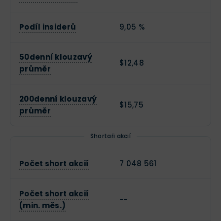
Podíl insiderů
9,05 %
50denní klouzavý
$12,48
průměr
200denní klouzavý
$15,75
průměr
Shortaři akcií
Počet short akcií
7 048 561
Počet short akcií
--
(min. měs.)