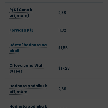
P/S (Cena k
2,38
příjmům)
Forward P/E
11,32
Účetní hodnota na
$1,55
akcii
Cílová cena Wall
$17,23
Street
Hodnota podniku k
2,69
příjmům
Hodnota podniku k