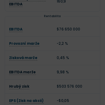
160,9
EBITDA
Rentabilita
EBITDA
$76 650 000
Provozní marže
-2,2 %
Zisková marže
0,45 %
EBITDA marže
9,98 %
Hrubý zisk
$503 576 000
EPS (Zisk na akcii)
-$0,05