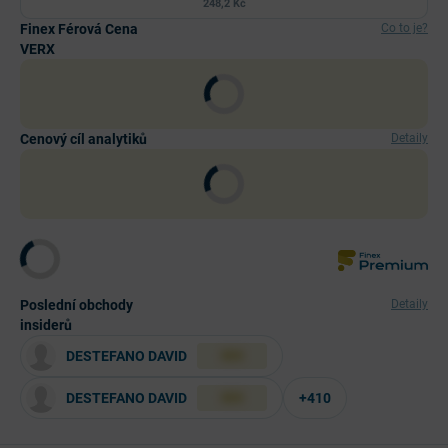
248,2 Kč
Finex Férová Cena
Co to je?
VERX
Cenový cíl analytiků
Detaily
Poslední obchody
Detaily
insiderů
DESTEFANO DAVID
XXX
DESTEFANO DAVID
+410
XXX