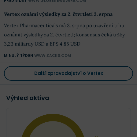
PŘED 5 DNY
WWW.GLOBENEWSWIRE.COM
Vertex oznámí výsledky za 2. čtvrtletí 3. srpna
Vertex Pharmaceuticals má 3. srpna po uzavření trhu
oznámit výsledky za 2. čtvrtletí; konsensus čeká tržby
3,23 miliardy USD a EPS 4,85 USD.
MINULÝ TÝDEN
WWW.ZACKS.COM
Další zpravodajství o Vertex
Výhled aktiva