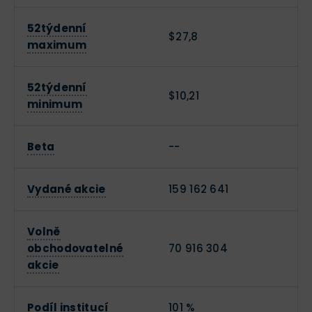
52týdenní
$27,8
maximum
52týdenní
$10,21
minimum
Beta
--
Vydané akcie
159 162 641
Volně
obchodovatelné
70 916 304
akcie
Podíl institucí
101 %