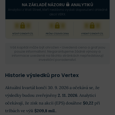
NA ZÁKLADĚ NÁZORU
ANALYTIKŮ
Analytici z Wall Street, kteří nedávno vydali doporučení ohledně
akcií VERX.
XXX
XXX
XXX
NÍZKÝ CENOVÝ CÍL
PRŮM. CÍLOVÁ CENA
VYSOKÝ CENOVÝ CÍL
Váš kapitál může být ohrožen • Uvedená cena a graf jsou
pouze informativní. Negarantujeme žádné výnosy a
informace uvedené na těchto stránkách nepředstavují
investiční poradenství.
Historie výsledků pro Vertex
Aktuální kvartál končí 30. 9. 2026 a očekává se, že
výsledky budou zveřejněny
2. 11. 2026
. Analytici
očekávají, že zisk na akcii (EPS) dosáhne
$0,22
při
tržbách ve výši
$209,8 mil.
.