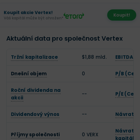
Koupit akcie Vertex!
Koupit!
Váš kapitál může být ohrožen*
Aktuální data pro společnost Vertex
Tržní kapitalizace
$1,88 mld.
EBITDA
Dnešní objem
0
P/B (Cena
Roční dividenda na
--
P/E (Cena
akcii
Dividendový výnos
--
Návratno
Návratno
Příjmy společnosti
0 VERX
kapitálu