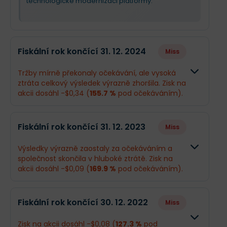
technologické modernizaci platformy.
Fiskální rok končící 31. 12. 2024
Miss
Tržby mírně překonaly očekávání, ale vysoká
ztráta celkový výsledek výrazně zhoršila. Zisk na
akcii dosáhl -$0,34 (
155.7 %
pod očekáváním).
Odhad
Skutečnos
Fiskální rok končící 31. 12. 2023
Miss
Obrat
$665,2 mil.
$666,8 mil.
Výsledky výrazně zaostaly za očekáváním a
společnost skončila v hluboké ztrátě. Zisk na
Příjmy
$117 mil.
-$52,73 mil
akcii dosáhl -$0,09 (
169.9 %
pod očekáváním).
EPS
$0,61
-$0,34
Odhad
Skutečnost
Fiskální rok končící 30. 12. 2022
Miss
Obrat
$617,8 mil.
$572,4 mil.
Co se stalo a co očekávat dál
Zisk na akcii dosáhl -$0,08 (
127.3 %
pod