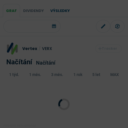
GRAF
DIVIDENDY
VÝSLEDKY
Vertex
/
VERX
Načítání
Načítání
1 týd.
1 měs.
3 měs.
1 rok
5 let
MAX
Poslední aktualizace: