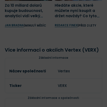
Za 10 miliard dolarů
Hledáte akcie, které
K
kupuje budoucnost,
můžete nyní koupit a
n
analytici vidí velký
držet navždy? Co tyto
i
potenciál. Vyplatí se
dvě farmaceutické
JAN BRADNA
REDAKCE FINEX
R
|
MINULÝ MĚSÍC
|
PŘED 2 LETY
Vertexu tato sázka?
hvězdy?
Více informací o akciích Vertex (VERX)
Základní informace
Název společnosti
Vertex
Ticker
VERX
Základní informace o společnosti