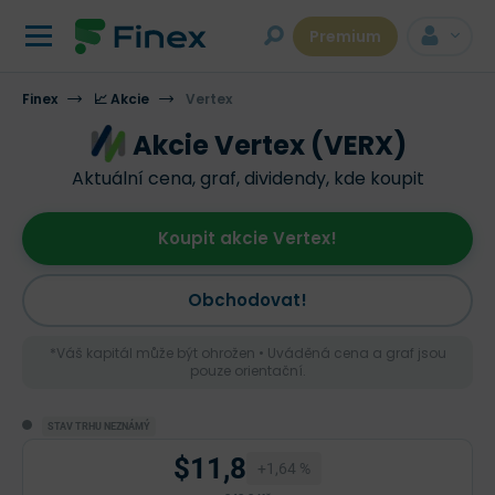
Premium
Finex
📈 Akcie
Vertex
Akcie Vertex (VERX)
Aktuální cena, graf, dividendy, kde koupit
Koupit akcie Vertex!
Obchodovat!
*Váš kapitál může být ohrožen • Uváděná cena a graf jsou
pouze orientační.
STAV TRHU NEZNÁMÝ
$11,8
+1,64 %