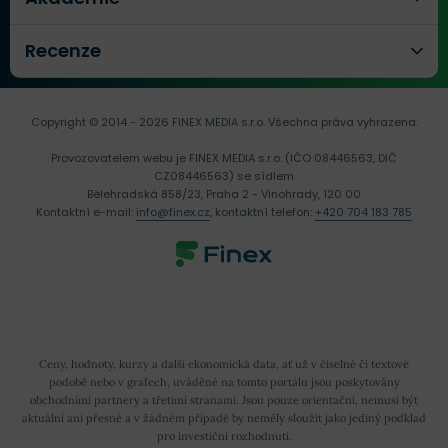
Recenze
Copyright © 2014 - 2026 FINEX MEDIA s.r.o.
Všechna práva vyhrazena.
Provozovatelem webu je FINEX MEDIA s.r.o. (IČO 08446563, DIČ
CZ08446563) se sídlem
Bělehradská 858/23, Praha 2 - Vinohrady, 120 00
Kontaktní e-mail:
info@finex.cz
, kontaktní telefon:
+420 704 183 785
Ceny, hodnoty, kurzy a další ekonomická data, ať už v číselné či textové
podobě nebo v grafech, uváděné na tomto portálu jsou poskytovány
obchodními partnery a třetími stranami. Jsou pouze orientační, nemusí být
aktuální ani přesné a v žádném případě by neměly sloužit jako jediný podklad
pro investiční rozhodnutí.