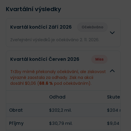
Kvartální výsledky
Kvartál končící Září 2026
Očekáváno
Zveřejnění výsledků je očekáváno 2. 11. 2026.
Odhad
Skuteč
Kvartál končící Červen 2026
Miss
Obrat
$209,8 mil.
--
Tržby mírně překonaly očekávání, ale ziskovost
výrazně zaostala za odhady. Zisk na akcii
Příjmy
$35,88 mil.
--
dosáhl $0,06 (
68.6 %
pod očekáváním).
EPS
$0,22
--
Odhad
Skutečnos
Obrat
$202,2 mil.
$204 mil.
Příjmy
$30,79 mil.
$9,04 mil.