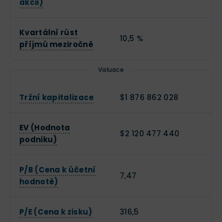
akcii)
Kvartální růst
10,5 %
příjmů meziročně
Valuace
Tržní kapitalizace
$1 876 862 028
EV (Hodnota
$2 120 477 440
podniku)
P/B (Cena k účetní
7,47
hodnotě)
P/E (Cena k zisku)
316,5