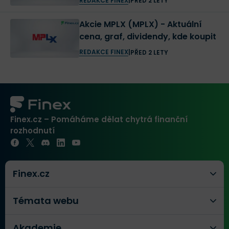
REDAKCE FINEX
|
PŘED 2 LETY
Akcie MPLX (MPLX) - Aktuální
cena, graf, dividendy, kde koupit
REDAKCE FINEX
|
PŘED 2 LETY
Finex.cz – Pomáháme dělat chytrá finanční
rozhodnutí
Finex.cz
Témata webu
Akademie