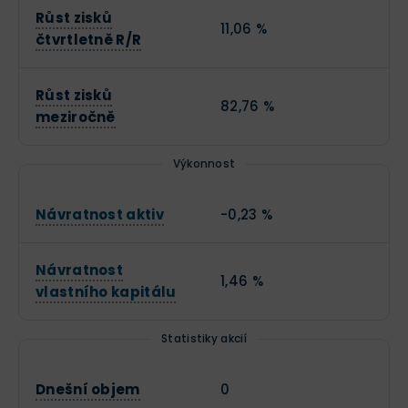
Růst zisků
11,06 %
čtvrtletně R/R
Růst zisků
82,76 %
meziročně
Výkonnost
Návratnost aktiv
-0,23 %
Návratnost
1,46 %
vlastního kapitálu
Statistiky akcií
Dnešní objem
0