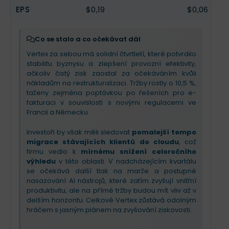
EPS
$0,19
$0,06
Co se stalo a co očekávat dál
Vertex za sebou má solidní čtvrtletí, které potvrdilo
stabilitu byznysu a zlepšení provozní efektivity,
ačkoliv čistý zisk zaostal za očekáváním kvůli
nákladům na restrukturalizaci. Tržby rostly o 10,5 %,
taženy zejména poptávkou po řešeních pro e-
fakturaci v souvislosti s novými regulacemi ve
Francii a Německu.
Investoři by však měli sledovat
pomalejší tempo
migrace stávajících klientů do cloudu
, což
firmu vedlo k
mírnému snížení celoročního
výhledu
v této oblasti. V nadcházejícím kvartálu
se očekává další tlak na marže a postupné
nasazování AI nástrojů, které zatím zvyšují vnitřní
produktivitu, ale na přímé tržby budou mít vliv až v
delším horizontu. Celkově Vertex zůstává odolným
hráčem s jasným plánem na zvyšování ziskovosti.