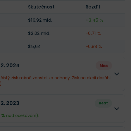
Skutečnost
Rozdíl
--
--
$16,92 mld.
+3.45 %
$2,02 mld.
-0.71 %
$5,64
-0.88 %
 12. 2024
Miss
 čistý zisk mírně zaostal za odhady. Zisk na akcii dosáhl
).
Skutečnost
Rozdíl
12. 2023
Beat
$15,26 mld.
+0.05 %
8 %
nad očekávání).
$1,82 mld.
-5.15 %
Skutečnost
Rozdíl