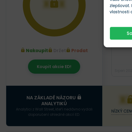
XXX
zlepšovat.
vlastnosti
S
Nakoupit
Držet
Prodat
Koupit akcie ED!
Srpen 20
X
NA ZÁKLADĚ NÁZORU
ANALYTIKŮ
Analytici z Wall Street, kteří nedávno vydali
NÍZKÝ CEN
doporučení ohledně akcií ED.