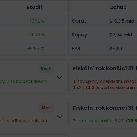
Rozdíl
Odhad
--
EPS
$6,1
+13.12 %
Obrat
$16,35 mld.
+11.89 %
Příjmy
$2,04 mld.
+9.87 %
EPS
$5,69
Fiskální rok končící 31.
Beat
by. Zisk na akcii dosáhl
Tržby splnily očekávání, avšak
$5,24 (
2.2 %
pod očekáváním
Rozdíl
Odhad
Fiskální rok končící 31. 
Miss
-2.42 %
Obrat
$15,25 mld.
dními odhady analytiků.
Zisk na akcii dosáhl $7,21 (
39.
+11.3 %
Příjmy
$1,92 mld.
Odhad