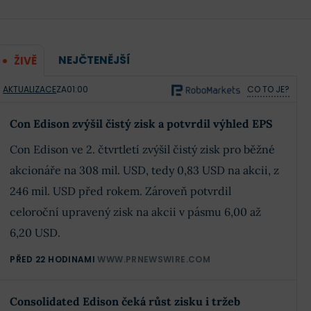
NEJČTENĚJŠÍ
ŽIVĚ
AKTUALIZACE
ZA
01:00
CO TO JE?
Con Edison zvýšil čistý zisk a potvrdil výhled EPS
Con Edison ve 2. čtvrtletí zvýšil čistý zisk pro běžné
akcionáře na 308 mil. USD, tedy 0,83 USD na akcii, z
246 mil. USD před rokem. Zároveň potvrdil
celoroční upravený zisk na akcii v pásmu 6,00 až
6,20 USD.
PŘED 22 HODINAMI
WWW.PRNEWSWIRE.COM
Consolidated Edison čeká růst zisku i tržeb