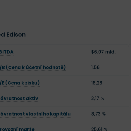
ed Edison
BITDA
$6,07 mld.
/B (Cena k účetní hodnotě)
1,56
/E (Cena k zisku)
18,28
ávratnost aktiv
3,17 %
ávratnost vlastního kapitálu
8,73 %
rovozní marže
25,61 %