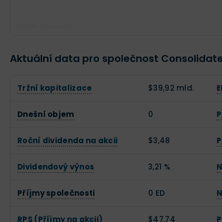
Poslední aktualizace:
Aktuální data pro společnost Consolidat
Tržní kapitalizace
$39,92 mld.
E
Dnešní objem
0
P
Roční dividenda na akcii
$3,48
P
Dividendový výnos
3,21 %
N
Příjmy společnosti
0 ED
N
RPS (Příjmy na akcii)
$47,74
P