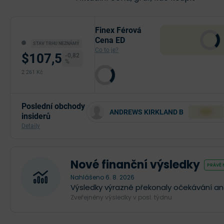
Finex Férová
Cena ED
STAV TRHU NEZNÁMÝ
Co to je?
$107,5
-0,82
%
2 261 Kč
Poslední obchody
ANDREWS KIRKLAND B
XXX
insiderů
Detaily
Nové finanční výsledky
PRÁVĚ
Nahlášeno 6. 8. 2026
Výsledky výrazně překonaly očekávání anal
Zveřejněny výsledky v posl. týdnu