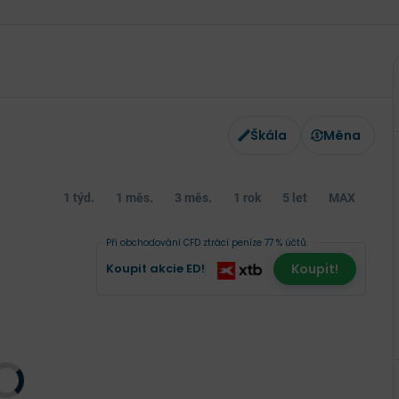
Škála
Měna
1 týd.
1 měs.
3 měs.
1 rok
5 let
MAX
Při obchodování CFD ztrácí peníze 77 % účtů.
Koupit akcie ED!
Koupit!