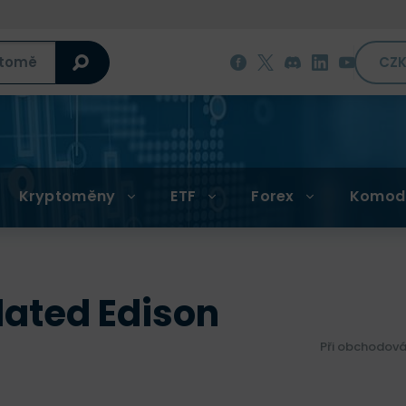
CZ
Kryptoměny
ETF
Forex
Komod
dated Edison
Při obchodová