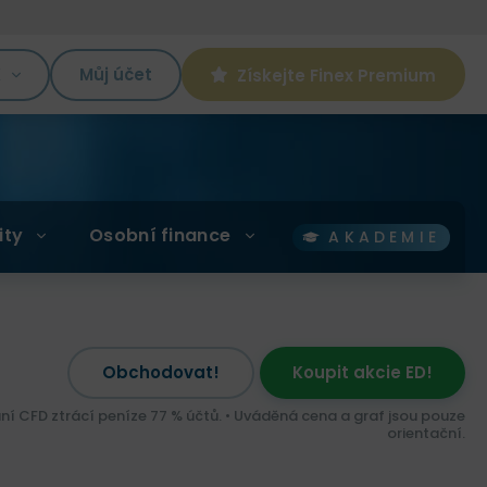
K
Můj účet
Získejte Finex Premium
ity
Osobní finance
AKADEMIE
Obchodovat!
Koupit akcie ED!
ní CFD ztrácí peníze 77 % účtů. • Uváděná cena a graf jsou pouze
orientační.