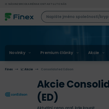
O NÁS
INZERCE
KARIÉRA
KONTAKTUJTE NÁS
Novinky
Premium články
Akcie
Finex
📈 Akcie
Consolidated Edison
Akcie Consoli
(ED)
Aktuální cena, graf, kde koupit