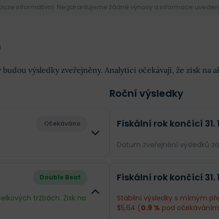
pouze informativní. Negarantujeme žádné výnosy a informace uvedené 
n
y budou výsledky zveřejněny. Analytici očekávají, že zisk na 
Roční výsledky
Fiskální rok končící 31.
Očekáváno
Datum zveřejnění výsledků z
Rozdíl
Odhad
Fiskální rok končící 31.
Double Beat
--
Obrat
$17,59 mld.
celkových tržbách. Zisk na
Stabilní výsledky s mírným pře
$5,64 (
0.9 %
pod očekáváním
--
Příjmy
$2,18 mld.