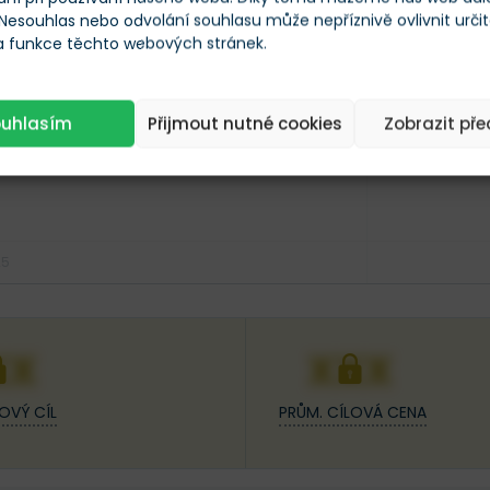
 Nesouhlas nebo odvolání souhlasu může nepříznivě ovlivnit urči
Posl. 12 měs.
 a funkce těchto webových stránek.
ouhlasím
Přijmout nutné cookies
Zobrazit př
25
XX
XXX
OVÝ CÍL
PRŮM. CÍLOVÁ CENA