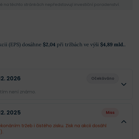
na těchto stránkách nepředstavují investiční poradenství.
akcii (EPS) dosáhne
$2,04
při tržbách ve výši
$4,89 mld.
.
 12. 2026
Očekáváno
atím není známo.
Skutečnost
Rozdíl
 12. 2025
Miss
--
--
konáním tržeb i čistého zisku. Zisk na akcii dosáhl
).
--
--