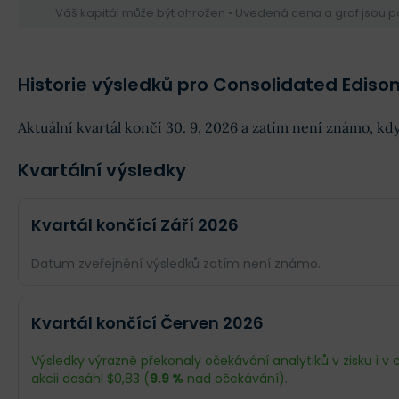
Váš kapitál může být ohrožen • Uvedená cena a graf jsou 
Historie výsledků pro Consolidated Ediso
Aktuální kvartál končí 30. 9. 2026 a zatím není známo, kd
Kvartální výsledky
Kvartál končící Září 2026
Datum zveřejnění výsledků zatím není známo.
Odhad
Skutečnost
Kvartál končící Červen 2026
Obrat
$4,89 mld.
--
Výsledky výrazně překonaly očekávání analytiků v zisku i v 
akcii dosáhl $0,83 (
9.9 %
nad očekávání).
Příjmy
$743 mil.
--