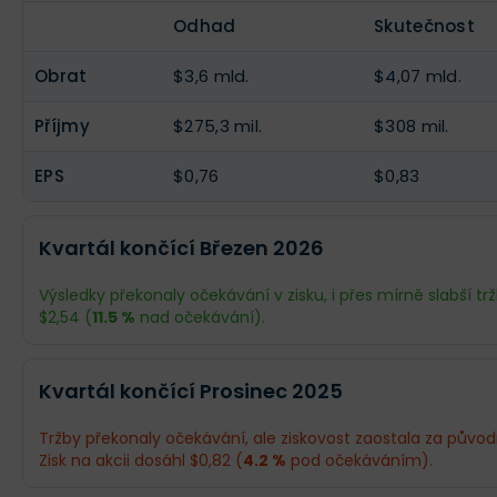
Odhad
Skutečnost
EPS
$2,04
--
Obrat
$3,6 mld.
$4,07 mld.
Příjmy
$275,3 mil.
$308 mil.
EPS
$0,76
$0,83
Kvartál končící Březen 2026
Výsledky překonaly očekávání v zisku, i přes mírně slabší trž
$2,54 (
11.5 %
nad očekávání).
Odhad
Skutečnost
Kvartál končící Prosinec 2025
Obrat
$5,22 mld.
$5,1 mld.
Tržby překonaly očekávání, ale ziskovost zaostala za půvo
Zisk na akcii dosáhl $0,82 (
4.2 %
pod očekáváním).
Příjmy
$830,2 mil.
$924 mil.