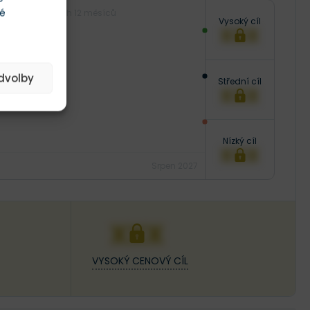
té
Následujících 12 měsíců
Vysoký cíl
XXX
edvolby
Střední cíl
XXX
Nízký cíl
XXX
Srpen 2027
XXX
VYSOKÝ CENOVÝ CÍL