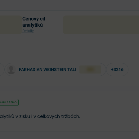
Cenový cíl
analytiků
Detaily
FARHADIAN WEINSTEIN TALI
+3216
XXX
 NAHLÁŠENO
ytiků v zisku i v celkových tržbách.