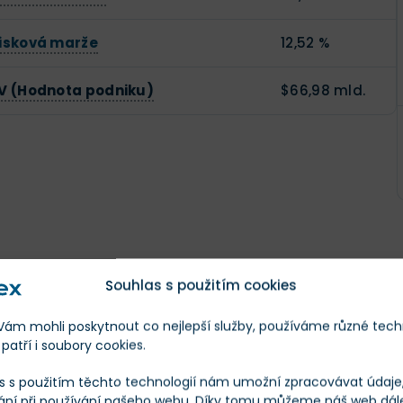
isková marže
12,52 %
V (Hodnota podniku)
$66,98 mld.
Souhlas s použitím cookies
m mohli poskytnout co nejlepší služby, používáme různé tech
Na základě odhadů
analytiků z Wall Street, kteří poskytl
,5
patří i soubory cookies.
s nejvyšším odhadem
a nejnižším
. Průměrná cílová c
 CENA
s s použitím těchto technologií nám umožní zpracovávat údaje, 
ání při používání našeho webu. Díky tomu můžeme náš web dál