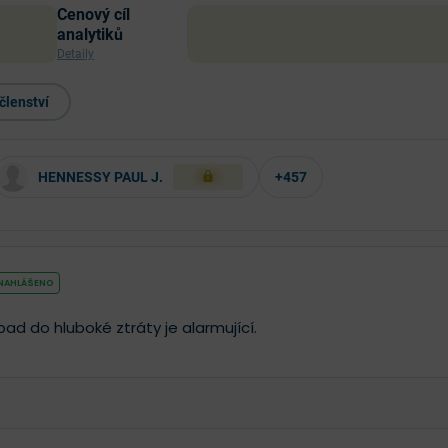
Cenový cíl
analytiků
Detaily
členství
HENNESSY PAUL J.
+457
XXX
 NAHLÁŠENO
ad do hluboké ztráty je alarmující.