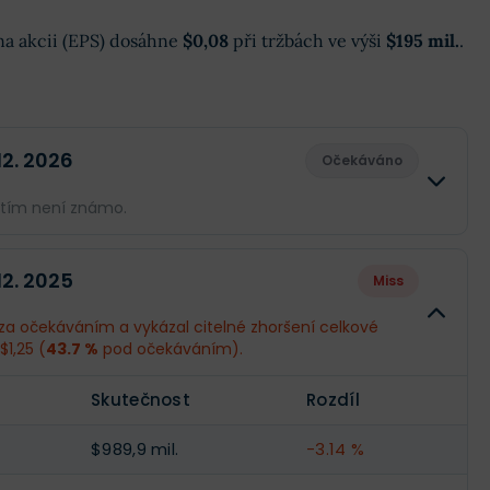
k na akcii (EPS) dosáhne
$0,08
při tržbách ve výši
$195 mil.
.
 12. 2026
Očekáváno
atím není známo.
Skutečnost
Rozdíl
 12. 2025
Miss
--
--
 za očekáváním a vykázal citelné zhoršení celkové
$1,25 (
43.7 %
pod očekáváním).
.
--
--
Skutečnost
Rozdíl
--
--
$989,9 mil.
-3.14 %