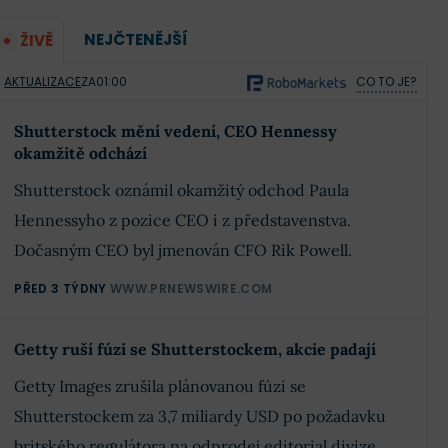
NEJČTENĚJŠÍ
ŽIVĚ
AKTUALIZACE
ZA
01:00
CO TO JE?
Shutterstock mění vedení, CEO Hennessy
okamžitě odchází
Shutterstock oznámil okamžitý odchod Paula
Hennessyho z pozice CEO i z představenstva.
Dočasným CEO byl jmenován CFO Rik Powell.
PŘED 3 TÝDNY
WWW.PRNEWSWIRE.COM
Getty ruší fúzi se Shutterstockem, akcie padají
Getty Images zrušila plánovanou fúzi se
Shutterstockem za 3,7 miliardy USD po požadavku
britského regulátora na odprodej editorial divize.