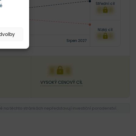
Střední cíl
té
XXX
Nízký cíl
XXX
edvolby
Srpen 2027
XXX
VYSOKÝ CENOVÝ CÍL
na těchto stránkách nepředstavují investiční poradenství.