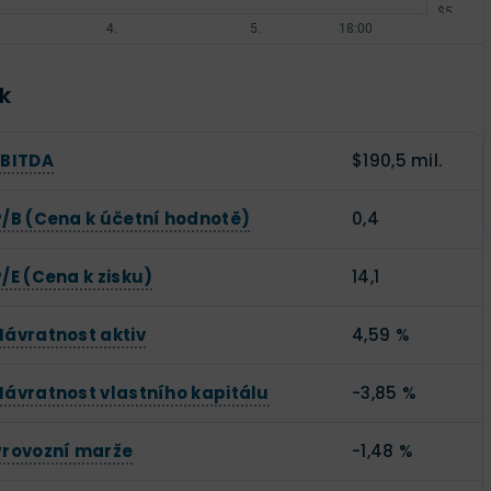
k
EBITDA
$190,5 mil.
P/B (Cena k účetní hodnotě)
0,4
P/E (Cena k zisku)
14,1
Návratnost aktiv
4,59 %
Návratnost vlastního kapitálu
-3,85 %
Provozní marže
-1,48 %