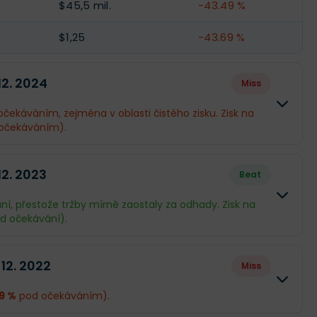
$45,5 mil.
-43.49 %
$1,25
-43.69 %
 12. 2024
Miss
očekáváním, zejména v oblasti čistého zisku. Zisk na
očekáváním).
Skutečnost
Rozdíl
12. 2023
Beat
$935,3 mil.
-0.39 %
ní, přestože tržby mírně zaostaly za odhady. Zisk na
d očekávání).
$35,93 mil.
-37.38 %
Skutečnost
Rozdíl
$1,01
-36.24 %
 12. 2022
Miss
$874,6 mil.
-1.16 %
9 %
pod očekáváním).
$110,3 mil.
+130.32 %