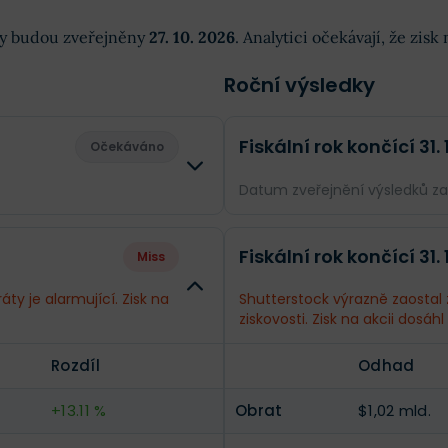
dky budou zveřejněny
27. 10. 2026
. Analytici očekávají, že zis
Roční výsledky
Fiskální rok končící 31.
Očekáváno
Datum zveřejnění výsledků z
Rozdíl
Odhad
Fiskální rok končící 31.
Miss
--
Obrat
$783,6 mil.
ty je alarmující. Zisk na
Shutterstock výrazně zaostal
ziskovosti. Zisk na akcii dosáhl 
--
Příjmy
-$36,99 mil
Rozdíl
Odhad
--
EPS
-$1,02
+13.11 %
Obrat
$1,02 mld.