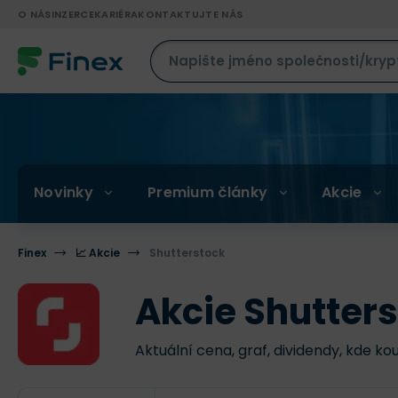
O NÁS
INZERCE
KARIÉRA
KONTAKTUJTE NÁS
Novinky
Premium články
Akcie
Finex
📈 Akcie
Shutterstock
Akcie Shutter
Aktuální cena, graf, dividendy, kde ko