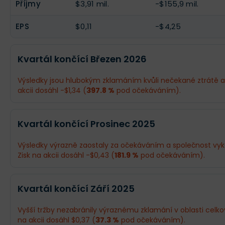
Příjmy
$3,91 mil.
-$155,9 mil.
EPS
$0,11
-$4,25
Kvartál končící Březen 2026
Výsledky jsou hlubokým zklamáním kvůli nečekané ztrátě a
akcii dosáhl -$1,34 (
397.8 %
pod očekáváním).
Odhad
Skutečnost
Kvartál končící Prosinec 2025
Obrat
$221,5 mil.
$199,2 mil.
Výsledky výrazně zaostaly za očekáváním a společnost vyk
Zisk na akcii dosáhl -$0,43 (
181.9 %
pod očekáváním).
Příjmy
$15,99 mil.
-$47,57 mil.
Odhad
Skutečnost
EPS
$0,45
-$1,34
Kvartál končící Září 2025
Obrat
$252,3 mil.
$220,2 mil.
Vyšší tržby nezabránily výraznému zklamání v oblasti celkové
na akcii dosáhl $0,37 (
37.3 %
pod očekáváním).
Příjmy
$18,66 mil.
-$16,02 mil.