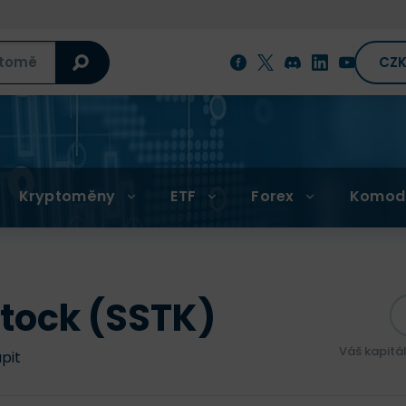
CZ
Kryptoměny
ETF
Forex
Komod
stock (SSTK)
Váš kapitá
upit