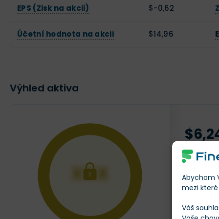
EPS (Zisk na akcii)
$-0,62
Účetní hodnota na akcii
$14,96
Výhled aktiva
$6,2
AKTUÁLNÍ
XXX
Abychom Vá
mezi které 
Váš souhla
Vaše chov