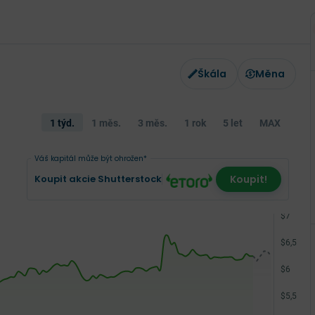
Škála
Měna
1 týd.
1 měs.
3 měs.
1 rok
5 let
MAX
Váš kapitál může být ohrožen*
Koupit akcie Shutterstock
Koupit!