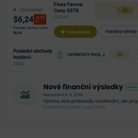
Finex Férová
XXX
Cena SSTK
TRH JE ZAVŘENÝ
Co to je?
$6,24
-0,13
%
Poslední zavírací cena:
Všechny výhody 
Odemknout
$6,24
Poslední obchody
HENNESSY PAUL J.
XXX
insiderů
Detaily
Nové finanční výsledky
PRÁVĚ
Nahlášeno 4. 8. 2026
Výnosy sice překonaly očekávání, ale prop
Zveřejněny výsledky v posl. týdnu