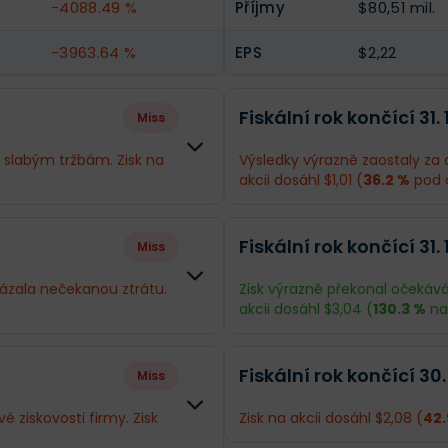
-4088.49 %
Příjmy
$80,51 mil.
-3963.64 %
EPS
$2,22
Fiskální rok končící 31.
Miss
 slabým tržbám. Zisk na
Výsledky výrazně zaostaly za 
akcii dosáhl $1,01 (
36.2 %
pod 
Rozdíl
Odhad
Fiskální rok končící 31. 
Miss
-10.07 %
Obrat
$938,9 mil.
ázala nečekanou ztrátu.
Zisk výrazně překonal očekává
akcii dosáhl $3,04 (
130.3 %
na
-397.41 %
Příjmy
$57,38 mil.
Rozdíl
Odhad
-397.78 %
EPS
$1,58
Fiskální rok končící 30.
Miss
-12.71 %
Obrat
$884,8 mil.
 ziskovosti firmy. Zisk
Zisk na akcii dosáhl $2,08 (
42.
-185.85 %
Příjmy
$47,88 mil.