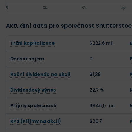
Aktuální data pro společnost Shutterstoc
Tržní kapitalizace
$222,6 mil.
Dnešní objem
0
Roční dividenda na akcii
$1,38
Dividendový výnos
22,7 %
Příjmy společnosti
$946,5 mil.
RPS (Příjmy na akcii)
$26,7