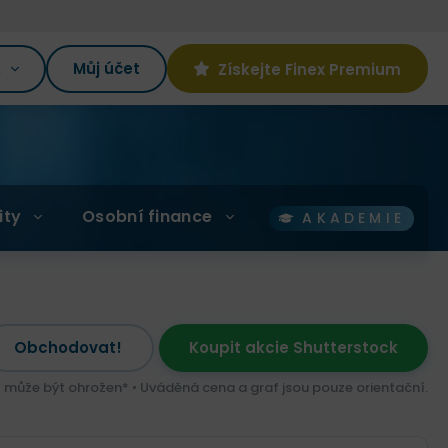
K
Můj účet
Získejte Finex Premium
ity
Osobní finance
AKADEMIE
Obchodovat!
Koupit akcie Shutterstock
l může být ohrožen* • Uváděná cena a graf jsou pouze orientační.