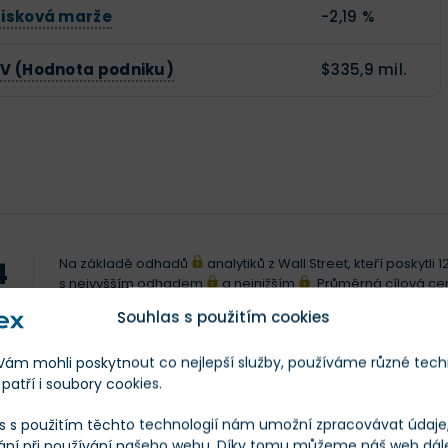
Zisková marže
-2,19 %
EV (Hodnota podniku)
$335,9 mil.
Na základě odhadů
analytiků z Wall Street, kteří poskytl
4
s nejvyšším odhadem
a nejnižším
. Průměrná cílová c
 CENA
Souhlas s použitím cookies
Posl. 12 měs.
m mohli poskytnout co nejlepší služby, používáme různé tech
patří i soubory cookies.
s s použitím těchto technologií nám umožní zpracovávat údaje, 
ání při používání našeho webu. Díky tomu můžeme náš web dál