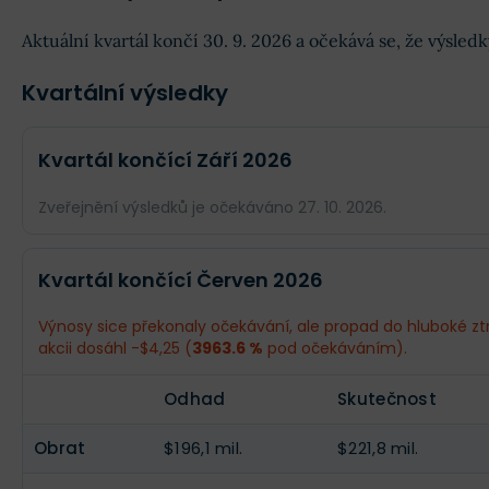
Aktuální kvartál končí 30. 9. 2026 a očekává se, že výsle
Kvartální výsledky
Kvartál končící Září 2026
Zveřejnění výsledků je očekáváno 27. 10. 2026.
Odhad
Skutečnost
Kvartál končící Červen 2026
Obrat
$195 mil.
--
Výnosy sice překonaly očekávání, ale propad do hluboké ztrá
akcii dosáhl -$4,25 (
3963.6 %
pod očekáváním).
Příjmy
$2,84 mil.
--
Odhad
Skutečnost
EPS
$0,08
--
Obrat
$196,1 mil.
$221,8 mil.