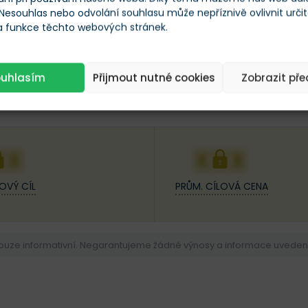
 Nesouhlas nebo odvolání souhlasu může nepříznivě ovlivnit urči
 a funkce těchto webových stránek.
ouhlasím
Přijmout nutné cookies
Zobrazit př
25
XX
XXX
OVÝ CÍL
PRŮM. CÍLOVÁ CENA
pouze informativní. Negarantujeme žádné výnosy a informace uvedené 