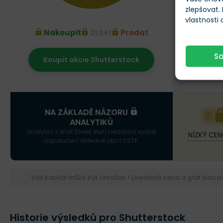
zlepšovat.
vlastnosti
Nakoupit
Držet
Prodat
S
Koupit akcie Shutterstock
Srpen 20
X
NA ZÁKLADĚ NÁZORU
ANALYTIKŮ
Analytici z Wall Street, kteří nedávno vydali
NÍZKÝ CEN
doporučení ohledně akcií SSTK.
Váš kapitál může být ohrožen • Uvedená cena a graf jsou 
Historie výsledků pro Shutterstock