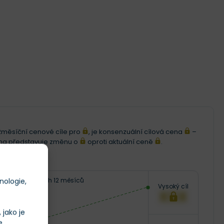
i 12měsíční cenové cíle pro
, je konsenzuální cílová cena
–
ena představuje změnu o
oproti aktuální ceně
.
Následujících 12 měsíců
nologie,
Vysoký cíl
XXX
jako je
e