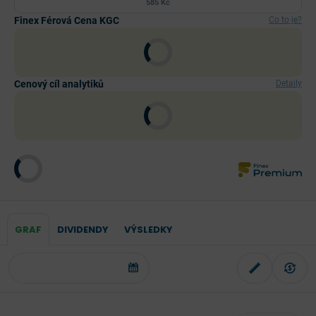
585 Kč
Finex Férová Cena KGC
Co to je?
Cenový cíl analytiků
Detaily
GRAF
DIVIDENDY
VÝSLEDKY