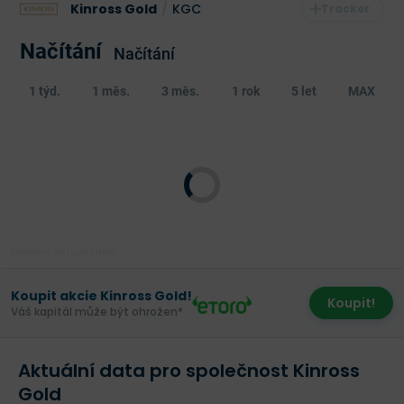
Kinross Gold
/
KGC
Načítání
Načítání
1 týd.
1 měs.
3 měs.
1 rok
5 let
MAX
Poslední aktualizace:
Koupit akcie Kinross Gold!
Koupit!
Váš kapitál může být ohrožen*
Aktuální data pro společnost Kinross
Gold