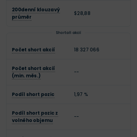
200denní klouzavý
$28,88
průměr
Shortaři akcií
Počet short akcií
18 327 066
Počet short akcií
--
(min. měs.)
Podíl short pozic
1,97 %
Podíl short pozic z
--
volného objemu