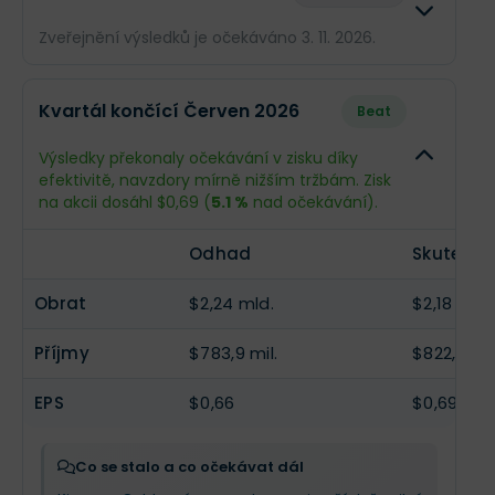
Zveřejnění výsledků je očekáváno 3. 11. 2026.
Odhad
Skutečn
Kvartál končící Červen 2026
Beat
Obrat
$2,23 mld.
--
Výsledky překonaly očekávání v zisku díky
efektivitě, navzdory mírně nižším tržbám. Zisk
Příjmy
$823,9 mil.
--
na akcii dosáhl $0,69 (
5.1 %
nad očekávání).
EPS
$0,69
--
Odhad
Skutečno
Obrat
$2,24 mld.
$2,18 mld.
Příjmy
$783,9 mil.
$822,8 mil
EPS
$0,66
$0,69
Co se stalo a co očekávat dál