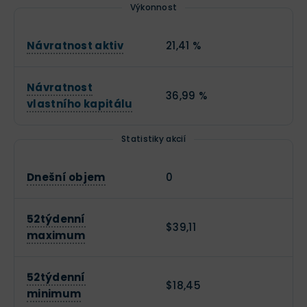
Výkonnost
Návratnost aktiv
21,41 %
Návratnost
36,99 %
vlastního kapitálu
Statistiky akcií
Dnešní objem
0
52týdenní
$39,11
maximum
52týdenní
$18,45
minimum