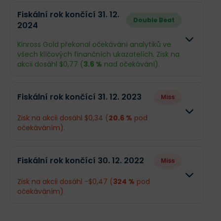
Fiskální rok končící 31. 12.
Double Beat
2024
Kinross Gold překonal očekávání analytiků ve
všech klíčových finančních ukazatelích. Zisk na
akcii dosáhl $0,77 (
3.6 %
nad očekávání).
Odhad
Skutečno
Fiskální rok končící 31. 12. 2023
Miss
Obrat
$5,1 mld.
$5,15 mld.
Zisk na akcii dosáhl $0,34 (
20.6 %
pod
očekáváním).
Příjmy
$910,4 mil.
$948,8 mil
Odhad
Skutečnos
EPS
$0,74
$0,77
Fiskální rok končící 30. 12. 2022
Miss
Obrat
$4,29 mld.
$4,24 mld.
Zisk na akcii dosáhl -$0,47 (
324 %
pod
Co se stalo a co očekávat dál
očekáváním).
Příjmy
-$761,4 mil.
$416,3 mil.
Společnost Kinross Gold má za sebou mimořádně
úspěšný rok, kdy díky
rekordnímu volnému
Odhad
Skutečnos
EPS
$0,43
$0,34
peněžnímu toku (1,34 mld. USD)
a