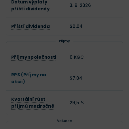
Datum výplaty
3. 9. 2026
příští dividendy
Příští dividenda
$0,04
Příjmy
Příjmy společnosti
0 KGC
RPS (Příjmy na
$7,04
akcii)
Kvartální růst
29,5 %
příjmů meziročně
Valuace