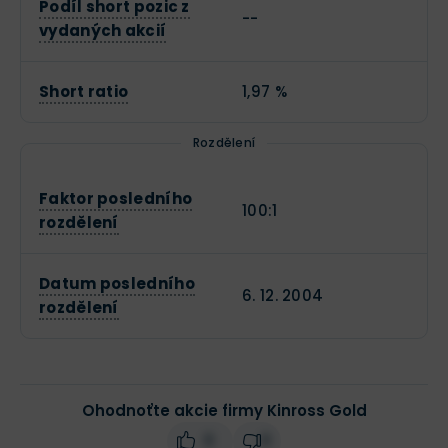
Podíl short pozic z
--
vydaných akcií
Short ratio
1,97 %
Rozdělení
Faktor posledního
100:1
rozdělení
Datum posledního
6. 12. 2004
rozdělení
Ohodnoťte akcie firmy Kinross Gold
0
0