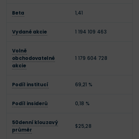
Beta
1,41
Vydané akcie
1 194 109 463
Volně
obchodovatelné
1 179 604 728
akcie
Podíl institucí
69,21 %
Podíl insiderů
0,18 %
50denní klouzavý
$25,28
průměr