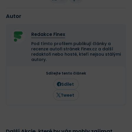
Autor
Redakce Finex
Pod tímto profilem publikují články a
recenze autoři stránek Finex.cz a další
redaktoři nebo hosté, kteří nejsou stálými
autory.
Sdílejte tento článek
Sdílet
Tweet
Další Akcie, které by vás mohly zajímat