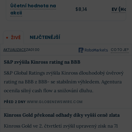
Účetní hodnota na
$8,14
EV (Hod
akcii
NEJČTENĚJŠÍ
ŽIVĚ
AKTUALIZACE
ZA
01:00
CO TO JE?
S&P zvýšila Kinross rating na BBB
S&P Global Ratings zvýšila Kinross dlouhodobý úvěrový
rating na BBB z BBB- se stabilním výhledem. Agentura
ocenila silný cash flow a snižování dluhu.
PŘED 2 DNY
WWW.GLOBENEWSWIRE.COM
Kinross Gold překonal odhady díky vyšší ceně zlata
Kinross Gold ve 2. čtvrtletí zvýšil upravený zisk na 71