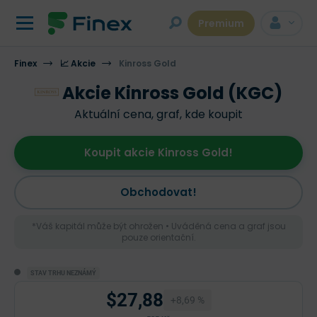
Premium
Finex
📈 Akcie
Kinross Gold
Akcie Kinross Gold (KGC)
Aktuální cena, graf, kde koupit
Koupit akcie Kinross Gold!
Obchodovat!
*Váš kapitál může být ohrožen • Uváděná cena a graf jsou
pouze orientační.
STAV TRHU NEZNÁMÝ
$27,88
+8,69 %