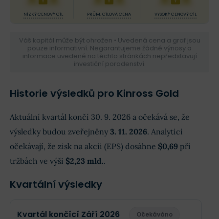
NÍZKÝ CENOVÝ CÍL
PRŮM. CÍLOVÁ CENA
VYSOKÝ CENOVÝ CÍL
Váš kapitál může být ohrožen • Uvedená cena a graf jsou
pouze informativní. Negarantujeme žádné výnosy a
informace uvedené na těchto stránkách nepředstavují
investiční poradenství.
Historie výsledků pro Kinross Gold
Aktuální kvartál končí 30. 9. 2026 a očekává se, že
výsledky budou zveřejněny
3. 11. 2026
. Analytici
očekávají, že zisk na akcii (EPS) dosáhne
$0,69
při
tržbách ve výši
$2,23 mld.
.
Kvartální výsledky
Kvartál končící Září 2026
Očekáváno