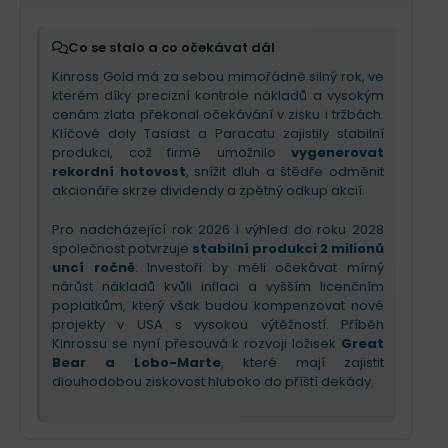
daňovými odvody v 1. čtvrtletí, ale celkový výhled
zůstává díky
silné marži (přes 2 300 USD na
unci)
velmi robustní.
Co se stalo a co očekávat dál
Kinross Gold má za sebou mimořádně silný rok, ve
kterém díky precizní kontrole nákladů a vysokým
cenám zlata překonal očekávání v zisku i tržbách.
Klíčové doly Tasiast a Paracatu zajistily stabilní
produkci, což firmě umožnilo
vygenerovat
rekordní hotovost
, snížit dluh a štědře odměnit
akcionáře skrze dividendy a zpětný odkup akcií.
Pro nadcházející rok 2026 i výhled do roku 2028
společnost potvrzuje
stabilní produkci 2 milionů
uncí ročně
. Investoři by měli očekávat mírný
nárůst nákladů kvůli inflaci a vyšším licenčním
poplatkům, který však budou kompenzovat nové
projekty v USA s vysokou výtěžností. Příběh
Kinrossu se nyní přesouvá k rozvoji ložisek
Great
Bear a Lobo-Marte
, které mají zajistit
dlouhodobou ziskovost hluboko do příští dekády.