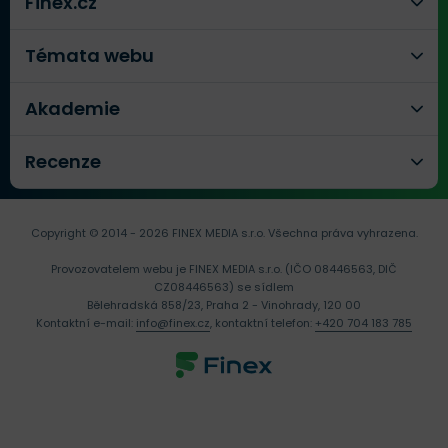
Finex.cz
Témata webu
Akademie
Recenze
Copyright © 2014 - 2026 FINEX MEDIA s.r.o.
Všechna práva vyhrazena.
Provozovatelem webu je FINEX MEDIA s.r.o. (IČO 08446563, DIČ
CZ08446563) se sídlem
Bělehradská 858/23, Praha 2 - Vinohrady, 120 00
Kontaktní e-mail:
info@finex.cz
, kontaktní telefon:
+420 704 183 785