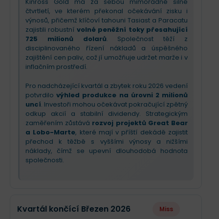
Kinross Gold má za sebou mimořádně silné
čtvrtletí, ve kterém překonal očekávání zisku i
výnosů, přičemž klíčoví tahouni Tasiast a Paracatu
zajistili robustní
volné peněžní toky přesahující
725 milionů dolarů
. Společnost těží z
disciplinovaného řízení nákladů a úspěšného
zajištění cen paliv, což jí umožňuje udržet marže i v
inflačním prostředí.
Pro nadcházející kvartál a zbytek roku 2026 vedení
potvrdilo
výhled produkce na úrovni 2 milionů
uncí
. Investoři mohou očekávat pokračující zpětný
odkup akcií a stabilní dividendy. Strategickým
zaměřením zůstává
rozvoj projektů Great Bear
a Lobo-Marte
, které mají v příští dekádě zajistit
přechod k těžbě s vyššími výnosy a nižšími
náklady, čímž se upevní dlouhodobá hodnota
společnosti.
Kvartál končící Březen 2026
Miss