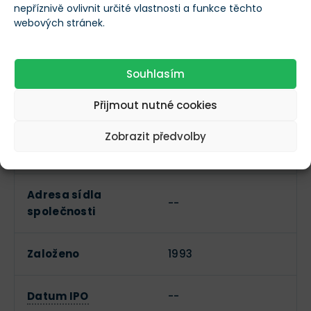
nepříznivě ovlivnit určité vlastnosti a funkce těchto
Název společnosti
Kinross Gold
webových stránek.
Ticker
KGC
Souhlasím
Základní informace o společnosti
Přijmout nutné cookies
https://www.kinross.
Zobrazit předvolby
Webové stránky
com/
Adresa sídla
--
společnosti
Založeno
1993
Datum IPO
--