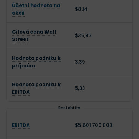
Účetní hodnota na
$8,14
akcii
Cílová cena Wall
$35,93
Street
Hodnota podniku k
3,39
příjmům
Hodnota podniku k
5,33
EBITDA
Rentabilita
EBITDA
$5 601 700 000