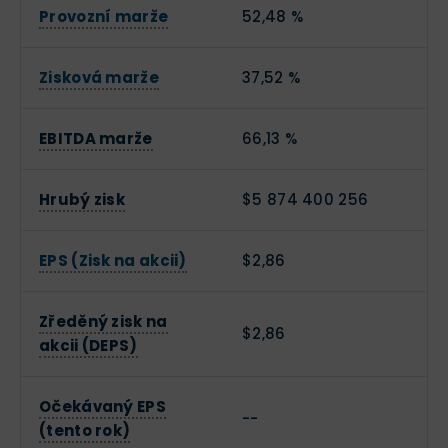
Provozní marže
52,48 %
Zisková marže
37,52 %
EBITDA marže
66,13 %
Hrubý zisk
$5 874 400 256
EPS (Zisk na akcii)
$2,86
Zředěný zisk na
$2,86
akcii (DEPS)
Očekávaný EPS
--
(tento rok)