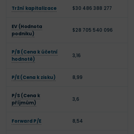
Tržní kapitalizace
$30 486 388 277
EV (Hodnota
$28 705 540 096
podniku)
P/B (Cena k účetní
3,16
hodnotě)
P/E (Cena k zisku)
8,99
P/S (Cena k
3,6
příjmům)
Forward P/E
8,54