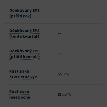
Očekávaný EPS
--
(příští rok)
Očekávaný EPS
--
(tento kvartál)
Očekávaný EPS
--
(příští kvartál)
Růst zisků
59,1 %
čtvrtletně R/R
Růst zisků
130,6 %
meziročně