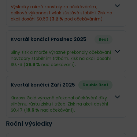
Výsledky mírně zaostaly za očekáváním,
celková výkonnost však zůstává stabilní. Zisk na
akcii dosáhl $0,69 (
3.2 %
pod očekáváním).
Odhad
Skutečno
Kvartál končící Prosinec 2025
Beat
Obrat
$2,38 mld.
$2,37 mld
Silný zisk a marže výrazně překonaly očekávání
navzdory stabilním tržbám. Zisk na akcii dosáhl
Příjmy
$851,1 mil.
$831,3 mil
$0,76 (
35.6 %
nad očekávání).
EPS
$0,71
$0,69
Odhad
Skutečnos
Kvartál končící Září 2025
Double Beat
Obrat
$2,07 mld.
$2,05 mld.
Co se stalo a co očekávat dál
Kinross Gold výrazně překonal očekávání díky
Kinross Gold má za sebou solidní čtvrtletí, které
silnému růstu zisku i tržeb. Zisk na akcii dosáhl
Příjmy
$669,1 mil.
$920,4 mil.
sice v čistých číslech mírně zaostalo za odhady
$0,47 (
18.6 %
nad očekávání).
kvůli jednorázovým daňovým vlivům, ale provozně
EPS
$0,56
$0,76
potvrdilo svou sílu. Společnost těží z vysokých cen
Roční výsledky
Odhad
Skutečno
zlata a efektivní kontroly nákladů, což vedlo k
rekordnímu volnému peněžnímu toku
. Klíčové