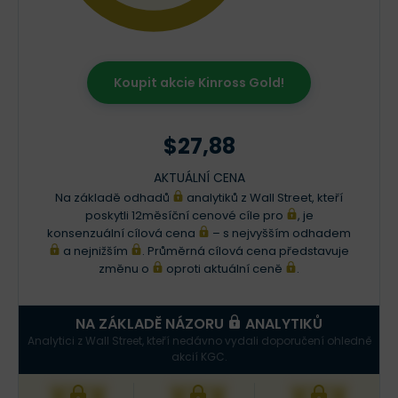
Koupit akcie Kinross Gold!
$27,88
AKTUÁLNÍ CENA
Na základě odhadů
analytiků z Wall Street, kteří
poskytli 12měsíční cenové cíle pro
, je
konsenzuální cílová cena
– s nejvyšším odhadem
a nejnižším
. Průměrná cílová cena představuje
změnu o
oproti aktuální ceně
.
NA ZÁKLADĚ NÁZORU
ANALYTIKŮ
Analytici z Wall Street, kteří nedávno vydali doporučení ohledně
akcií KGC.
XXX
XXX
XXX