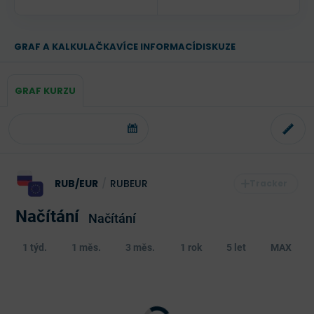
GRAF A KALKULAČKA
VÍCE INFORMACÍ
DISKUZE
GRAF KURZU
RUB/EUR
/
RUBEUR
Načítání
Načítání
1 týd.
1 měs.
3 měs.
1 rok
5 let
MAX