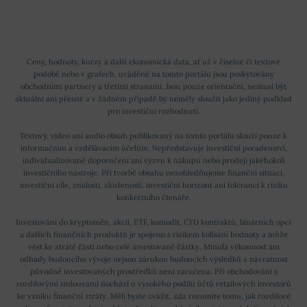
Ceny, hodnoty, kurzy a další ekonomická data, ať už v číselné či textové
podobě nebo v grafech, uváděné na tomto portálu jsou poskytovány
obchodními partnery a třetími stranami. Jsou pouze orientační, nemusí být
aktuální ani přesné a v žádném případě by neměly sloužit jako jediný podklad
pro investiční rozhodnutí.
Textový, video ani audio obsah publikovaný na tomto portálu slouží pouze k
informačním a vzdělávacím účelům. Nepředstavuje investiční poradenství,
individualizované doporučení ani výzvu k nákupu nebo prodeji jakéhokoli
investičního nástroje. Při tvorbě obsahu nezohledňujeme finanční situaci,
investiční cíle, znalosti, zkušenosti, investiční horizont ani toleranci k riziku
konkrétního čtenáře.
Investování do kryptoměn, akcií, ETF, komodit, CFD kontraktů, binárních opcí
a dalších finančních produktů je spojeno s rizikem kolísání hodnoty a může
vést ke ztrátě části nebo celé investované částky. Minulá výkonnost ani
odhady budoucího vývoje nejsou zárukou budoucích výsledků a návratnost
původně investovaných prostředků není zaručena. Při obchodování s
rozdílovými smlouvami dochází u vysokého podílu účtů retailových investorů
ke vzniku finanční ztráty. Měli byste zvážit, zda rozumíte tomu, jak rozdílové