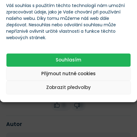
Nenápadný evropský gigant zvyšuje
Váš souhlas s použitím těchto technologií nám umožní
dividendu už 25 let. Je akcie po propadu
zpracovávat údaje, jako je Vaše chování při používání
konečně levná?
VLADIMÍR RŮŽIČKA
-
PŘED 2 DNY
našeho webu. Díky tomu můžeme náš web dále
zlepšovat. Nesouhlas nebo odvolání souhlasu může
nepříznivě ovlivnit určité vlastnosti a funkce těchto
Další novinky
webových stránek.
Souhlasím
Více informací o RUB/EUR
Přijmout nutné cookies
Zobrazit předvolby
Ohodnoťte tento článek
0
0
Autor