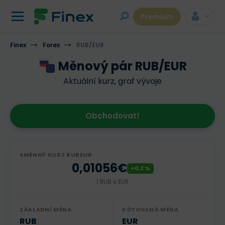
Premium
Finex
Forex
RUB/EUR
Měnový pár RUB/EUR
Aktuální kurz, graf vývoje
Obchodovat!
SMĚNNÝ KURZ RUBEUR
0,01056€
+0,2 %
1 RUB v EUR
ZÁKLADNÍ MĚNA
KÓTOVANÁ MĚNA
RUB
EUR