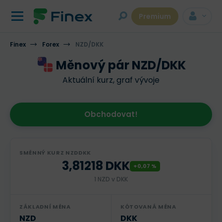
Premium
Finex
Forex
NZD/DKK
Měnový pár NZD/DKK
Aktuální kurz, graf vývoje
Obchodovat!
SMĚNNÝ KURZ NZDDKK
3,81218 DKK
+0,07 %
1 NZD v DKK
ZÁKLADNÍ MĚNA
KÓTOVANÁ MĚNA
NZD
DKK