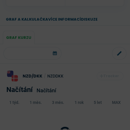
GRAF A KALKULAČKA
VÍCE INFORMACÍ
DISKUZE
GRAF KURZU
NZD/DKK
/
NZDDKK
Načítání
Načítání
1 týd.
1 měs.
3 měs.
1 rok
5 let
MAX