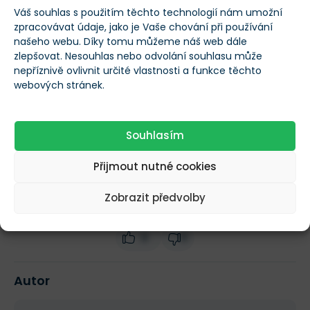
Nenápadný evropský gigant zvyšuje
Váš souhlas s použitím těchto technologií nám umožní
dividendu už 25 let. Je akcie po propadu
zpracovávat údaje, jako je Vaše chování při používání
konečně levná?
VLADIMÍR RŮŽIČKA
-
PŘED 2 DNY
našeho webu. Díky tomu můžeme náš web dále
zlepšovat. Nesouhlas nebo odvolání souhlasu může
nepříznivě ovlivnit určité vlastnosti a funkce těchto
Další novinky
webových stránek.
Souhlasím
Více informací o NZD/DKK
Přijmout nutné cookies
Zobrazit předvolby
Ohodnoťte tento článek
0
0
Autor