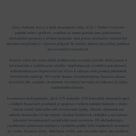
Ceny, hodnoty, kurzy a další ekonomická data, ať už v číselné či textové
podobě nebo v grafech, uváděné na tomto portálu jsou poskytovány
obchodními partnery a třetími stranami. Jsou pouze orientační, nemusí být
aktuální ani přesné a v žádném případě by neměly sloužit jako jediný podklad
pro investiční rozhodnutí.
Textový, video ani audio obsah publikovaný na tomto portálu slouží pouze k
informačním a vzdělávacím účelům. Nepředstavuje investiční poradenství,
individualizované doporučení ani výzvu k nákupu nebo prodeji jakéhokoli
investičního nástroje. Při tvorbě obsahu nezohledňujeme finanční situaci,
investiční cíle, znalosti, zkušenosti, investiční horizont ani toleranci k riziku
konkrétního čtenáře.
Investování do kryptoměn, akcií, ETF, komodit, CFD kontraktů, binárních opcí
a dalších finančních produktů je spojeno s rizikem kolísání hodnoty a může
vést ke ztrátě části nebo celé investované částky. Minulá výkonnost ani
odhady budoucího vývoje nejsou zárukou budoucích výsledků a návratnost
původně investovaných prostředků není zaručena. Při obchodování s
rozdílovými smlouvami dochází u vysokého podílu účtů retailových investorů
ke vzniku finanční ztráty. Měli byste zvážit, zda rozumíte tomu, jak rozdílové