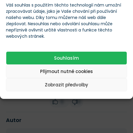
Máte volných 100 000 Kč? Zde jsou 4
Váš souhlas s použitím těchto technologií nám umožní
podhodnocené akcie, které si zaslouží vaši
zpracovávat údaje, jako je Vaše chování při používání
pozornost
PATRIK KUDLÁČEK
-
PŘED 2 DNY
našeho webu. Díky tomu můžeme náš web dále
zlepšovat. Nesouhlas nebo odvolání souhlasu může
nepříznivě ovlivnit určité vlastnosti a funkce těchto
Další novinky
webových stránek.
Souhlasím
Více informací o CHF/HUF
Přijmout nutné cookies
Zobrazit předvolby
Ohodnoťte tento článek
0
0
Autor