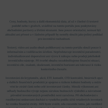
Ceny, hodnoty, kurzy a další ekonomická data, ať už v číselné či textové
podobě nebo v grafech, uváděné na tomto portálu jsou poskytovány
obchodními partnery a třetími stranami. Jsou pouze orientační, nemusí být
aktuální ani přesné a v žádném případě by neměly sloužit jako jediný podklad
pro investiční rozhodnutí.
Textový, video ani audio obsah publikovaný na tomto portálu slouží pouze k
informačním a vzdělávacím účelům. Nepředstavuje investiční poradenství,
individualizované doporučení ani výzvu k nákupu nebo prodeji jakéhokoli
investičního nástroje. Při tvorbě obsahu nezohledňujeme finanční situaci,
investiční cíle, znalosti, zkušenosti, investiční horizont ani toleranci k riziku
konkrétního čtenáře.
Investování do kryptoměn, akcií, ETF, komodit, CFD kontraktů, binárních opcí
a dalších finančních produktů je spojeno s rizikem kolísání hodnoty a může
vést ke ztrátě části nebo celé investované částky. Minulá výkonnost ani
odhady budoucího vývoje nejsou zárukou budoucích výsledků a návratnost
původně investovaných prostředků není zaručena. Při obchodování s
rozdílovými smlouvami dochází u vysokého podílu účtů retailových investorů
ke vzniku finanční ztráty. Měli byste zvážit, zda rozumíte tomu, jak rozdílové