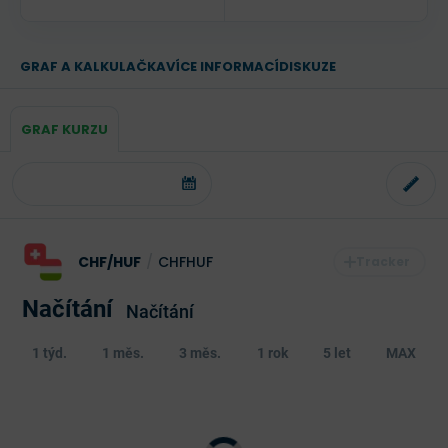
GRAF A KALKULAČKA
VÍCE INFORMACÍ
DISKUZE
GRAF KURZU
CHF/HUF
/
CHFHUF
Načítání
Načítání
1 týd.
1 měs.
3 měs.
1 rok
5 let
MAX