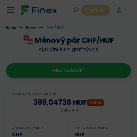
Premium
Finex
Forex
CHF/HUF
Měnový pár CHF/HUF
Aktuální kurz, graf vývoje
Obchodovat!
SMĚNNÝ KURZ CHFHUF
389,04736 HUF
-0,11 %
1 CHF v HUF
ZÁKLADNÍ MĚNA
KÓTOVANÁ MĚNA
CHF
HUF