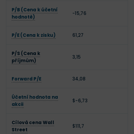
P/B (Cena k účetní
-15,76
hodnotě)
P/E (Cena k zisku)
61,27
P/S (Cena k
3,15
příjmům)
Forward P/E
34,08
Účetní hodnota na
$-6,73
akcii
Cílová cena Wall
$111,7
Street