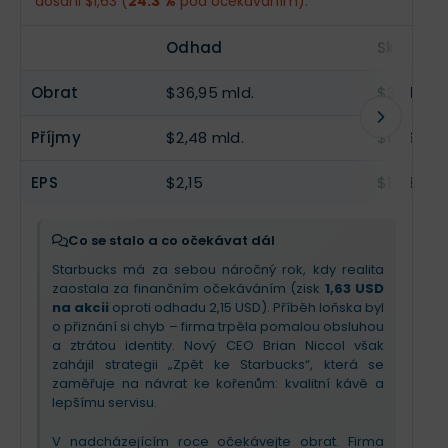
dosáhl $1,63 (
24.3 %
pod očekáváním).
čtvrtletí bylo finančně náročné – realita výrazně
V nadcházejícím kvartálu očekávejte pokračující
zaostala za odhady (
EPS 0,12 USD
oproti
tlak na marže kvůli nákladům na kávu a tarify, ale
EPS
$2,58
--
očekávaným 0,56 USD), což reflektuje vysoké
také jasnější kontury nové strategie v Číně skrze
Odhad
Skutečn
investice do mezd, personálu a restrukturalizace
společný podnik. Investor by se měl připravit na
(uzavírání neziskových poboček).
„nelineární“ cestu; firma
prioritizuje oživení
Obrat
$36,95 mld.
$37,18 ml
značky a zrychlení obsluhy před okamžitou
Příběh se však otáčí: poprvé po sedmi kvartálech
ziskovostí
, která má následovat až v
druhé
Příjmy
$2,48 mld.
$1,86 mld
firma zaznamenala růst tržeb a v září se
vrátila k
polovině roku
.
růstu počtu transakcí v USA
. Nový CEO Brian
Niccol sází na návrat ke kořenům – lepší servis,
EPS
$2,15
$1,63
rychlejší obsluhu (program Green Apron) a
útulnější kavárny. Pro příští kvartál a rok 2026
očekávejte postupné zlepšování tržeb tažené
Co se stalo a co očekávat dál
inovacemi (proteinové nápoje, návrat Eggnog
Starbucks má za sebou náročný rok, kdy realita
Latte), zatímco zisky budou kvůli přetrvávajícím
zaostala za finančním očekáváním (zisk
1,63 USD
investicím a cenám kávy mírně zaostávat.
Obrat
na akcii
oproti odhadu 2,15 USD). Příběh loňska byl
je na cestě
, ale nebude lineární.
o přiznání si chyb – firma trpěla pomalou obsluhou
a ztrátou identity. Nový CEO Brian Niccol však
zahájil strategii „Zpět ke Starbucks“, která se
zaměřuje na návrat ke kořenům: kvalitní kávě a
lepšímu servisu.
V nadcházejícím roce očekávejte obrat. Firma