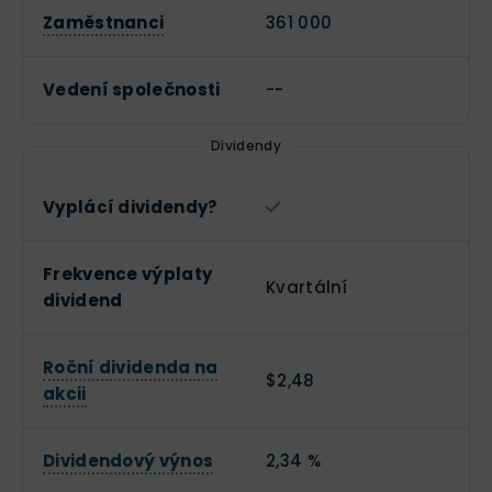
Zaměstnanci
361 000
Vedení společnosti
--
Dividendy
Vyplácí dividendy?
Frekvence výplaty
Kvartální
dividend
Roční dividenda na
$2,48
akcii
Dividendový výnos
2,34 %