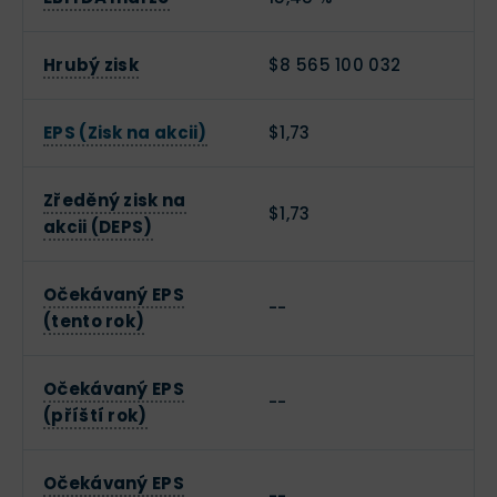
Hrubý zisk
$8 565 100 032
EPS (Zisk na akcii)
$1,73
Zředěný zisk na
$1,73
akcii (DEPS)
Očekávaný EPS
--
(tento rok)
Očekávaný EPS
--
(příští rok)
Očekávaný EPS
--