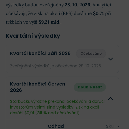
výsledky budou zveřejněny
28. 10. 2026
. Analytici
očekávají, že zisk na akcii (EPS) dosáhne
$0,71
při
tržbách ve výši
$9,21 mld.
.
Kvartální výsledky
Kvartál končící Září 2026
Očekáváno
Zveřejnění výsledků je očekáváno 28. 10. 2026.
Odhad
Skuteč
Kvartál končící Červen
Double Beat
2026
Obrat
$9,21 mld.
--
Starbucks výrazně překonal očekávání a doručil
Příjmy
$808,4 mil.
--
investorům velmi silné výsledky. Zisk na akcii
dosáhl $0,91 (
38 %
nad očekávání).
EPS
$0,71
--
Odhad
Skutečno