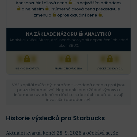
konsenzuální cílová cena
– s nejvyšším odhadem
a nejnižším
. Průměrná cílová cena představuje
změnu o
oproti aktuální ceně
.
NA ZÁKLADĚ NÁZORU
ANALYTIKŮ
Analytici z Wall Street, kteří nedávno vydali doporučení ohledně
akcií SBUX.
XXX
XXX
XXX
NÍZKÝ CENOVÝ CÍL
PRŮM. CÍLOVÁ CENA
VYSOKÝ CENOVÝ CÍL
Váš kapitál může být ohrožen • Uvedená cena a graf jsou
pouze informativní. Negarantujeme žádné výnosy a
informace uvedené na těchto stránkách nepředstavují
investiční poradenství.
Historie výsledků pro Starbucks
Aktuální kvartál končí 28. 9. 2026 a očekává se, že