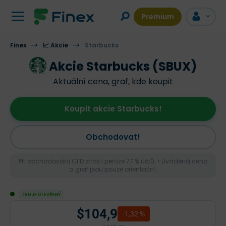
Premium
Finex
📈 Akcie
Starbucks
Akcie Starbucks (SBUX)
Aktuální cena, graf, kde koupit
Koupit akcie Starbucks!
Obchodovat!
Při obchodování CFD ztrácí peníze 77 % účtů. • Uváděná cena
a graf jsou pouze orientační.
TRH JE OTEVŘENÝ
$104,9
-1,32 %