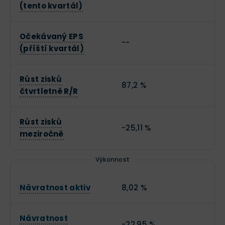
(tento kvartál)
Očekávaný EPS
--
(příští kvartál)
Růst zisků
87,2 %
čtvrtletně R/R
Růst zisků
-25,11 %
meziročně
Výkonnost
Návratnost aktiv
8,02 %
Návratnost
-22,95 %