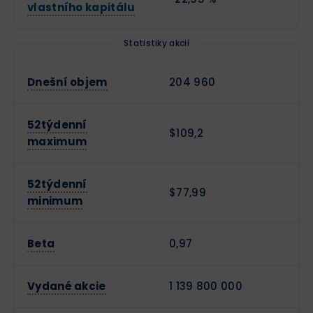
vlastního kapitálu
Statistiky akcií
Dnešní objem
204 960
52týdenní
$109,2
maximum
52týdenní
$77,99
minimum
Beta
0,97
Vydané akcie
1 139 800 000