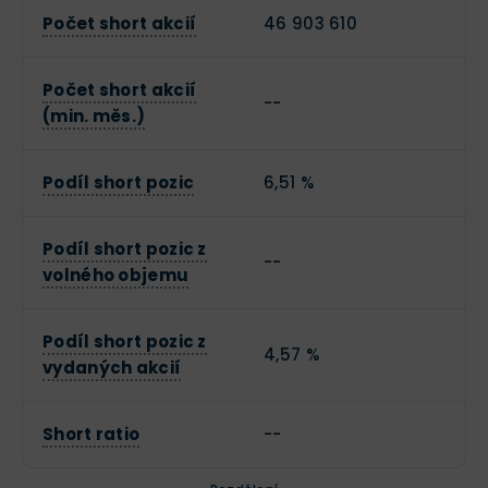
Počet short akcií
46 903 610
Počet short akcií
--
(min. měs.)
Podíl short pozic
6,51 %
Podíl short pozic z
--
volného objemu
Podíl short pozic z
4,57 %
vydaných akcií
Short ratio
--