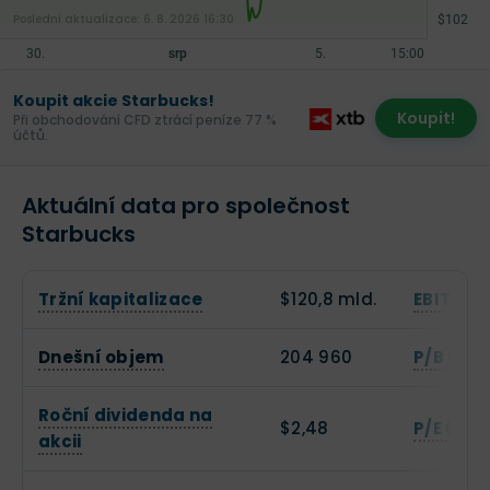
Poslední aktualizace:
6. 8. 2026 16:30
Koupit akcie Starbucks!
Koupit!
Při obchodování CFD ztrácí peníze 77 %
účtů.
Aktuální data pro společnost
Starbucks
Tržní kapitalizace
$120,8 mld.
EBITDA
Dnešní objem
204 960
P/B (Cen
Roční dividenda na
$2,48
P/E (Cen
akcii