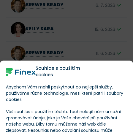
Směr obchodu
Typ insidera
pozastaveným výhledem na rok 2025
, což
BREWER BRADY
6. 7. 2026
dává vedení prostor pro
nutné investice do
personálu a vybavení
, které mají značku opět
stabilizovat.
Generální ředitel Starbucks
$XX XXX
KELLY SARA
International
15. 6. 2026
Novinářka a televizní moderátorka
$XX XXX
BREWER BRADY
11. 6. 2026
Souhlas s použitím
Generální ředitel Starbucks
cookies
$XX XXX
BREWER BRADY
International
5. 6. 2026
Abychom Vám mohli poskytnout co nejlepší služby,
používáme různé technologie, mezi které patří i soubory
Generální ředitel Starbucks
$XX XXX
cookies.
Ro Khanna
International
5. 6. 2026
Váš souhlas s použitím těchto technologií nám umožní
zpracovávat údaje, jako je Vaše chování při používání
Americký kongresman
Předchozí
Další
$XX XXX
našeho webu. Díky tomu můžeme náš web dále
zlepšovat. Nesouhlas nebo odvolání souhlasu může