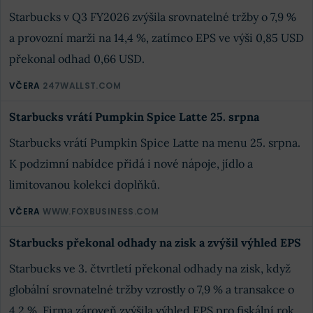
Starbucks v Q3 FY2026 zvýšila srovnatelné tržby o 7,9 %
a provozní marži na 14,4 %, zatímco EPS ve výši 0,85 USD
překonal odhad 0,66 USD.
VČERA
247WALLST.COM
Starbucks vrátí Pumpkin Spice Latte 25. srpna
Starbucks vrátí Pumpkin Spice Latte na menu 25. srpna.
K podzimní nabídce přidá i nové nápoje, jídlo a
limitovanou kolekci doplňků.
VČERA
WWW.FOXBUSINESS.COM
Starbucks překonal odhady na zisk a zvýšil výhled EPS
Starbucks ve 3. čtvrtletí překonal odhady na zisk, když
globální srovnatelné tržby vzrostly o 7,9 % a transakce o
4,2 %. Firma zároveň zvýšila výhled EPS pro fiskální rok