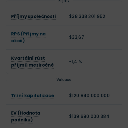
Příjmy
Příjmy společnosti
$38 338 301 952
RPS (Příjmy na
$33,67
akcii)
Kvartální růst
-1,4 %
příjmů meziročně
Valuace
Tržní kapitalizace
$120 840 000 000
EV (Hodnota
$139 690 000 384
podniku)