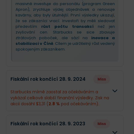
masivně investuje do personálu (program Green
Apron), zrychluje výdej objednávek a renovuje
kavárny, aby byly útulnější. První výsledky ukazují,
že se zákazníci vrací. Investoři by měli sledovat
především
růst počtu transakcí
než jen
zvyšování cen. Starbucks se sice zbavuje
ztrátových poboček, ale sází na
inovace a
stabilizaci v Číně
. Cílem je udržitelný růst vedený
spokojeným zákazníkem.
Fiskální rok končící 28. 9. 2024
Miss
Starbucks mírně zaostal za očekáváním a
vykázal celkově slabší finanční výsledky. Zisk na
akcii dosáhl $3,31 (
2.8 %
pod očekáváním).
Odhad
Skutečn
Fiskální rok končící 28. 9. 2023
Miss
Obrat
$36,29 mld.
$36,18 m