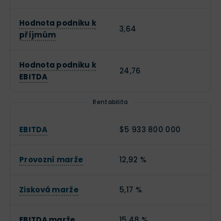
Hodnota podniku k
3,64
příjmům
Hodnota podniku k
24,76
EBITDA
Rentabilita
EBITDA
$5 933 800 000
Provozní marže
12,92 %
Zisková marže
5,17 %
EBITDA marže
15,48 %