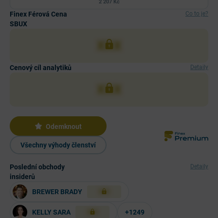
2 207 Kč
Finex Férová Cena
Co to je?
SBUX
XXX
Cenový cíl analytiků
Detaily
XXX
Odemknout
Všechny výhody členství
Poslední obchody
Detaily
insiderů
BREWER BRADY
XXX
KELLY SARA
+1249
XXX