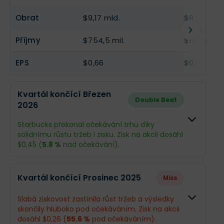
Obrat
$9,17 mld.
$9,32 mld.
Příjmy
$754,5 mil.
$1,05 mld.
EPS
$0,66
$0,91
Kvartál končící Březen
Double Beat
2026
Starbucks překonal očekávání trhu díky
solidnímu růstu tržeb i zisku. Zisk na akcii dosáhl
$0,45 (
5.8 %
nad očekávání).
Odhad
Skutečn
Kvartál končící Prosinec 2025
Miss
Obrat
$9,17 mld.
$9,53 ml
Slabá ziskovost zastínila růst tržeb a výsledky
skončily hluboko pod očekáváním. Zisk na akcii
Příjmy
$486,5 mil.
$510,9 mil
dosáhl $0,26 (
55.6 %
pod očekáváním).