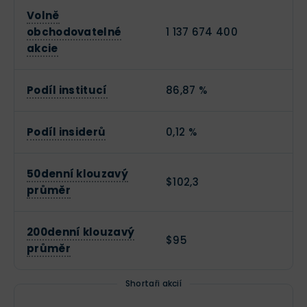
Volně
obchodovatelné
1 137 674 400
akcie
Podíl institucí
86,87 %
Podíl insiderů
0,12 %
50denní klouzavý
$102,3
průměr
200denní klouzavý
$95
průměr
Shortaři akcií