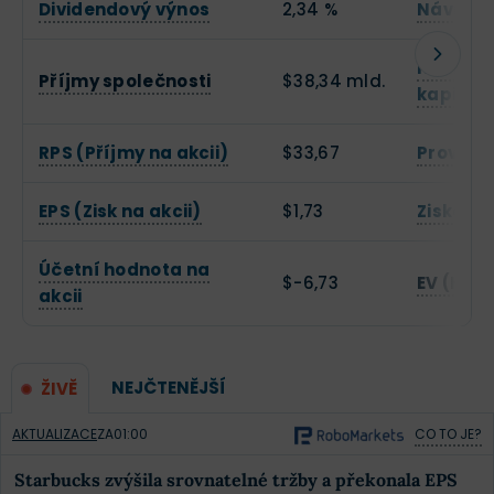
Dividendový výnos
2,34 %
Návratn
Návratn
Příjmy společnosti
$38,34 mld.
kapitál
RPS (Příjmy na akcii)
$33,67
Provozn
EPS (Zisk na akcii)
$1,73
Zisková
Účetní hodnota na
$-6,73
EV (Hod
akcii
NEJČTENĚJŠÍ
ŽIVĚ
AKTUALIZACE
ZA
01:00
CO TO JE?
Starbucks zvýšila srovnatelné tržby a překonala EPS