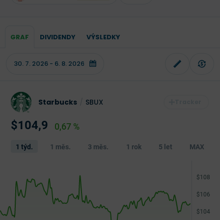
GRAF
DIVIDENDY
VÝSLEDKY
Starbucks
/
SBUX
$104,9
0,67 %
1 týd.
1 měs.
3 měs.
1 rok
5 let
MAX