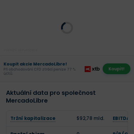
Poslední aktualizace:
Koupit akcie MercadoLibre!
Koupit!
Při obchodování CFD ztrácí peníze 77 %
účtů.
Aktuální data pro společnost
MercadoLibre
Tržní kapitalizace
$92,78 mld.
EBITDA