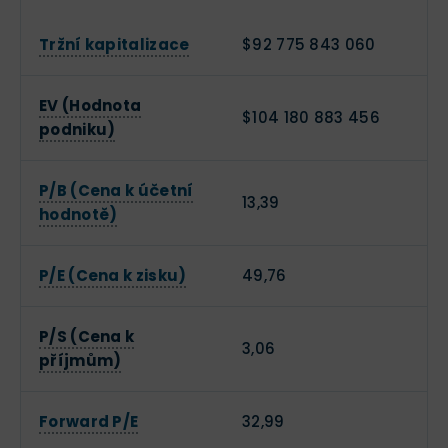
Tržní kapitalizace
$92 775 843 060
EV (Hodnota
$104 180 883 456
podniku)
P/B (Cena k účetní
13,39
hodnotě)
P/E (Cena k zisku)
49,76
P/S (Cena k
3,06
příjmům)
Forward P/E
32,99