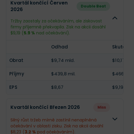
Kvartál končící Červen
Double Beat
2026
Obrat
$10,27 mld.
--
Tržby zaostaly za očekáváním, ale ziskovost
Příjmy
$484,3 mil.
--
firmy příjemně překvapila. Zisk na akcii dosáhl
$9,19 (
5.9 %
nad očekávání).
EPS
$9,55
--
Odhad
Skutečno
Obrat
$9,74 mld.
$10,17 mld
Příjmy
$439,8 mil.
$466 mil.
EPS
$8,67
$9,19
Kvartál končící Březen 2026
Miss
Silný růst tržeb mírně zastínil nenaplněná
očekávání v oblasti zisku. Zisk na akcii dosáhl
$8,23 (
3.2 %
pod očekáváním).