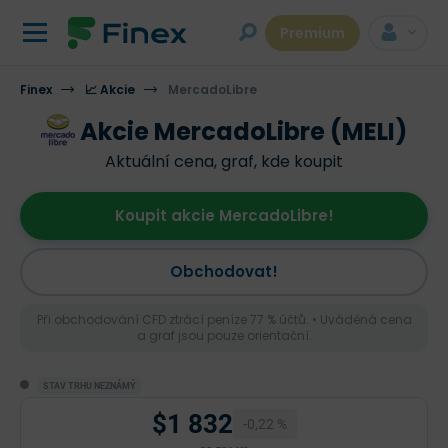
Premium
Finex
📈 Akcie
MercadoLibre
Akcie MercadoLibre (MELI)
Aktuální cena, graf, kde koupit
Koupit akcie MercadoLibre!
Obchodovat!
Při obchodování CFD ztrácí peníze 77 % účtů. • Uváděná cena
a graf jsou pouze orientační.
STAV TRHU NEZNÁMÝ
$1 832
-0,22 %