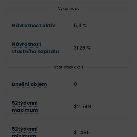
Výkonnost
Návratnost aktiv
5,11 %
Návratnost
31,26 %
vlastního kapitálu
Statistiky akcií
Dnešní objem
0
52týdenní
$2 549
maximum
52týdenní
$1 495
minimum