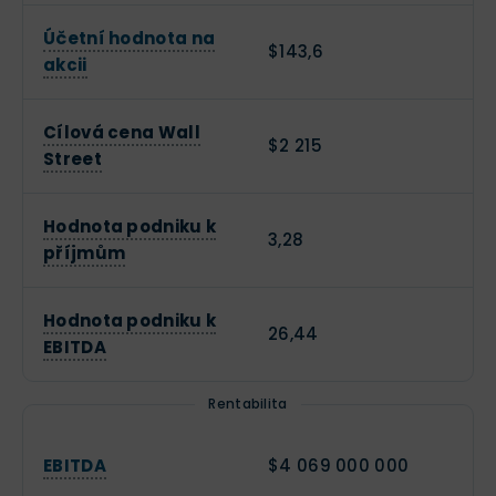
Účetní hodnota na
$143,6
akcii
Cílová cena Wall
$2 215
Street
Hodnota podniku k
3,28
příjmům
Hodnota podniku k
26,44
EBITDA
Rentabilita
EBITDA
$4 069 000 000