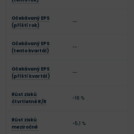
Očekávaný EPS
--
(příští rok)
Očekávaný EPS
--
(tento kvartál)
Očekávaný EPS
--
(příští kvartál)
Růst zisků
-16 %
čtvrtletně R/R
Růst zisků
-5,1 %
meziročně