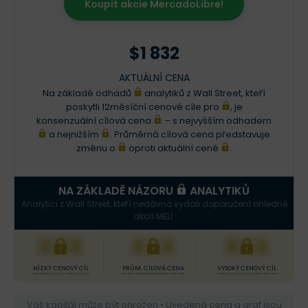
Koupit akcie MercadoLibre!
$1 832
AKTUÁLNÍ CENA
Na základě odhadů
analytiků z Wall Street, kteří
poskytli 12měsíční cenové cíle pro
, je
konsenzuální cílová cena
– s nejvyšším odhadem
a nejnižším
. Průměrná cílová cena představuje
změnu o
oproti aktuální ceně
.
NA ZÁKLADĚ NÁZORU
ANALYTIKŮ
Analytici z Wall Street, kteří nedávno vydali doporučení ohledně
akcií MELI.
XXX
XXX
XXX
NÍZKÝ CENOVÝ CÍL
PRŮM. CÍLOVÁ CENA
VYSOKÝ CENOVÝ CÍL
Váš kapitál může být ohrožen • Uvedená cena a graf jsou