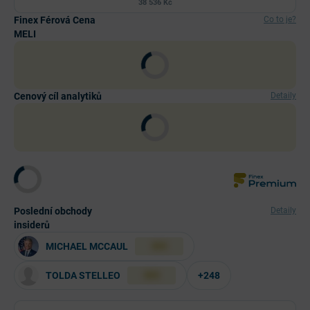
38 536 Kč
Finex Férová Cena
Co to je?
MELI
Cenový cíl analytiků
Detaily
Poslední obchody
Detaily
insiderů
MICHAEL MCCAUL
XXX
TOLDA STELLEO
+248
XXX