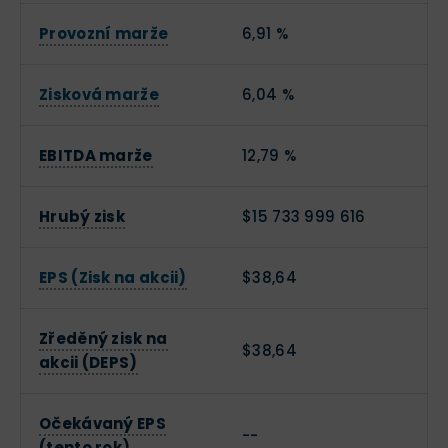
Provozní marže
6,91 %
Zisková marže
6,04 %
EBITDA marže
12,79 %
Hrubý zisk
$15 733 999 616
EPS (Zisk na akcii)
$38,64
Zředěný zisk na
$38,64
akcii (DEPS)
Očekávaný EPS
--
(tento rok)