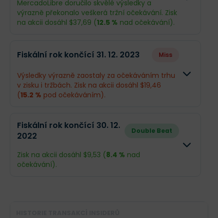
MercadoLibre doručilo skvělé výsledky a
výrazně překonalo veškerá tržní očekávání. Zisk
na akcii dosáhl $37,69 (
12.5 %
nad očekávání).
Odhad
Skutečn
Fiskální rok končící 31. 12. 2023
Miss
Obrat
$20,64 mld.
$20,78 m
Výsledky výrazně zaostaly za očekáváním trhu
v zisku i tržbách. Zisk na akcii dosáhl $19,46
Příjmy
$1,71 mld.
$1,91 mld.
(
15.2 %
pod očekáváním).
EPS
$33,5
$37,69
Odhad
Skutečno
Fiskální rok končící 30. 12.
Double Beat
2022
Obrat
$14,34 mld.
$15,11 mld
Co se stalo a co očekávat dál
Zisk na akcii dosáhl $9,53 (
8.4 %
nad
MercadoLibre má za sebou rekordní rok, ve
Příjmy
$1,4 mld.
$987 mil.
očekávání).
kterém
překonala očekávání v tržbách i zisku
.
Klíčovým příběhem loňska byl masivní nárůst
EPS
$22,96
$19,46
uživatelské základny (přes 100 milionů kupujících)
Odhad
Skutečnos
a úspěšná expanze úvěrových karet, což posílilo
pozici firmy jako dominantního hráče v Latinské
Obrat
$10,51 mld.
$10,78 mld.
Americe.
HISTORIE TRANSAKCÍ INSIDERŮ
Co se stalo a co očekávat dál