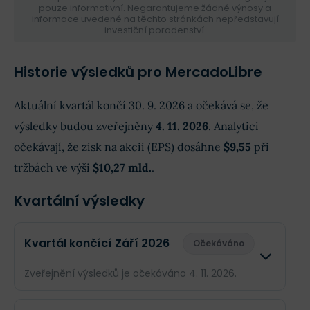
pouze informativní. Negarantujeme žádné výnosy a
informace uvedené na těchto stránkách nepředstavují
investiční poradenství.
Historie výsledků pro MercadoLibre
Aktuální kvartál končí 30. 9. 2026 a očekává se, že
výsledky budou zveřejněny
4. 11. 2026
. Analytici
očekávají, že zisk na akcii (EPS) dosáhne
$9,55
při
tržbách ve výši
$10,27 mld.
.
Kvartální výsledky
Kvartál končící Září 2026
Očekáváno
Zveřejnění výsledků je očekáváno 4. 11. 2026.
Odhad
Skuteč