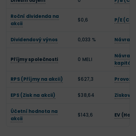
Dnešní objem
0
P/B (Cen
Roční dividenda na
$0,6
P/E (Cen
akcii
Dividendový výnos
0,033 %
Návratno
Návratn
Příjmy společnosti
0 MELI
kapitál
RPS (Příjmy na akcii)
$627,3
Provozn
EPS (Zisk na akcii)
$38,64
Zisková
Účetní hodnota na
$143,6
EV (Hod
akcii