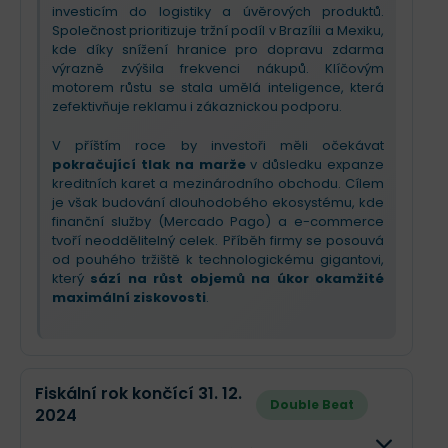
investicím do logistiky a úvěrových produktů.
konkurence.
Společnost prioritizuje tržní podíl v Brazílii a Mexiku,
kde díky snížení hranice pro dopravu zdarma
výrazně zvýšila frekvenci nákupů. Klíčovým
motorem růstu se stala umělá inteligence, která
zefektivňuje reklamu i zákaznickou podporu.
V příštím roce by investoři měli očekávat
pokračující tlak na marže
v důsledku expanze
kreditních karet a mezinárodního obchodu. Cílem
je však budování dlouhodobého ekosystému, kde
finanční služby (Mercado Pago) a e-commerce
tvoří neoddělitelný celek. Příběh firmy se posouvá
od pouhého tržiště k technologickému gigantovi,
který
sází na růst objemů na úkor okamžité
maximální ziskovosti
.
Fiskální rok končící 31. 12.
Double Beat
2024