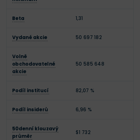
Beta
1,31
Vydané akcie
50 697 182
Volně
obchodovatelné
50 585 648
akcie
Podíl institucí
82,07 %
Podíl insiderů
6,96 %
50denní klouzavý
$1 732
průměr