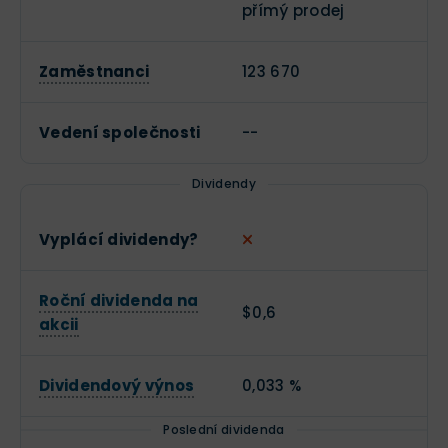
přímý prodej
Zaměstnanci
123 670
Vedení společnosti
--
Dividendy
Vyplácí dividendy?
Roční dividenda na
$0,6
akcii
Dividendový výnos
0,033 %
Poslední dividenda