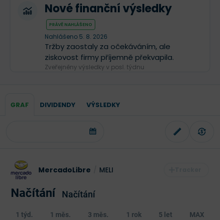
Nové finanční výsledky
PRÁVĚ NAHLÁŠENO
Nahlášeno 5. 8. 2026
Tržby zaostaly za očekáváním, ale
ziskovost firmy příjemně překvapila.
Zveřejněny výsledky v posl. týdnu
GRAF
DIVIDENDY
VÝSLEDKY
MercadoLibre
/
MELI
Načítání
Načítání
1 týd.
1 měs.
3 měs.
1 rok
5 let
MAX