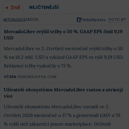
NEJČTENĚJŠÍ
ŽIVĚ
AKTUALIZACE
ZA
01:00
CO TO JE?
MercadoLibre zvýšil tržby o 50 %, GAAP EPS činil 9,19
USD
MercadoLibre ve 2. čtvrtletí meziročně zvýšil tržby o 50
% na 10,2 mld. USD a vykázal GAAP EPS ve výši 9,19 USD.
Reklamní tržby vyskočily o 73 %.
VČERA
SEEKINGALPHA.COM
Uživatelé ekosystému MercadoLibre rostou a utrácejí
více
Uživatelé ekosystému MercadoLibre vzrostli ve 2.
čtvrtletí 2026 meziročně o 37 % a generovali GMV o 70
% vyšší než zákazníci pouze marketplace. Držitelé