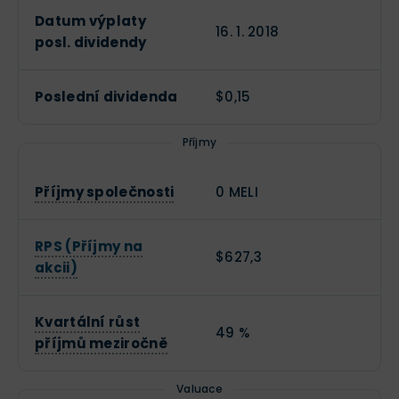
Datum výplaty
16. 1. 2018
posl. dividendy
Poslední dividenda
$0,15
Příjmy
Příjmy společnosti
0 MELI
RPS (Příjmy na
$627,3
akcii)
Kvartální růst
49 %
příjmů meziročně
Valuace