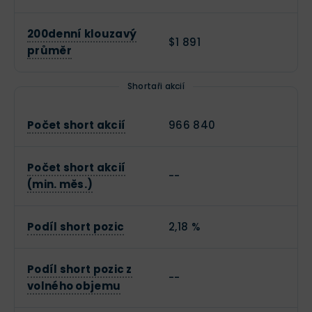
200denní klouzavý
$1 891
průměr
Shortaři akcií
Počet short akcií
966 840
Počet short akcií
--
(min. měs.)
Podíl short pozic
2,18 %
Podíl short pozic z
--
volného objemu