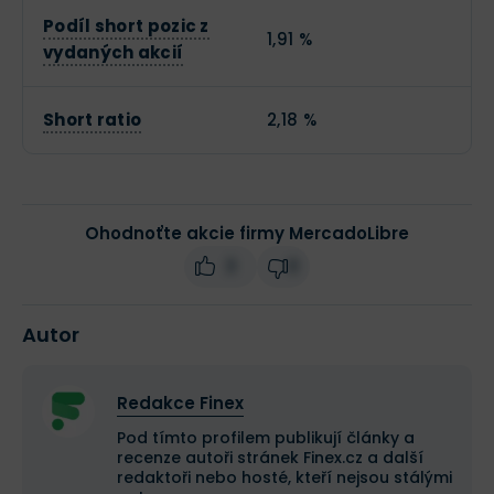
Podíl short pozic z
1,91 %
vydaných akcií
Short ratio
2,18 %
Ohodnoťte akcie firmy MercadoLibre
3
0
Autor
Redakce Finex
Pod tímto profilem publikují články a
recenze autoři stránek Finex.cz a další
redaktoři nebo hosté, kteří nejsou stálými