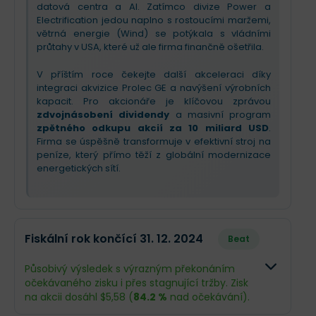
datová centra a AI. Zatímco divize Power a
Electrification jedou naplno s rostoucími maržemi,
větrná energie (Wind) se potýkala s vládními
průtahy v USA, které už ale firma finančně ošetřila.
V příštím roce čekejte další akceleraci díky
integraci akvizice Prolec GE a navýšení výrobních
kapacit. Pro akcionáře je klíčovou zprávou
zdvojnásobení dividendy
a masivní program
zpětného odkupu akcií za 10 miliard USD
.
Firma se úspěšně transformuje v efektivní stroj na
peníze, který přímo těží z globální modernizace
energetických sítí.
Fiskální rok končící 31. 12. 2024
Beat
Působivý výsledek s výrazným překonáním
očekávaného zisku i přes stagnující tržby. Zisk
na akcii dosáhl $5,58 (
84.2 %
nad očekávání).