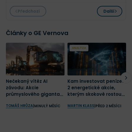
director
Předchozí
Další
$XX XXX
Články o GE Vernova
ANALÝZA
Nečekaný vítěz AI
Kam investovat peníze?
N
závodu: Akcie
2 energetické akcie,
T
průmyslového giganta
kterým skokově rostou
s
rostou nejrychleji za
tržby
m
TOMÁŠ HRŮZA
MARTIN KLASS
O
|
MINULÝ MĚSÍC
|
PŘED 2 MĚSÍCI
posledních 30 let