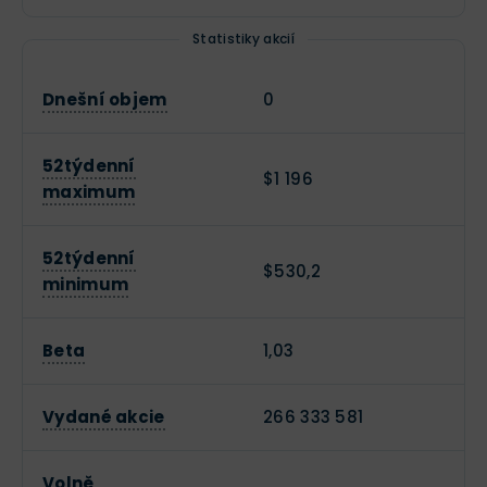
Statistiky akcií
Dnešní objem
0
52týdenní
$1 196
maximum
52týdenní
$530,2
minimum
Beta
1,03
Vydané akcie
266 333 581
Volně