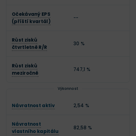
Očekávaný EPS
--
(příští kvartál)
Růst zisků
30 %
čtvrtletně R/R
Růst zisků
747,1 %
meziročně
Výkonnost
Návratnost aktiv
2,54 %
Návratnost
82,58 %
vlastního kapitálu