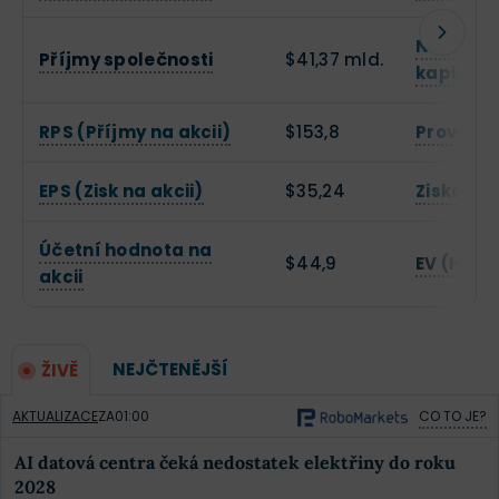
Návratno
Příjmy společnosti
$41,37 mld.
kapitálu
RPS (Příjmy na akcii)
$153,8
Provozní
EPS (Zisk na akcii)
$35,24
Zisková 
Účetní hodnota na
$44,9
EV (Hodn
akcii
NEJČTENĚJŠÍ
ŽIVĚ
AKTUALIZACE
ZA
01:00
CO TO JE?
AI datová centra čeká nedostatek elektřiny do roku
2028