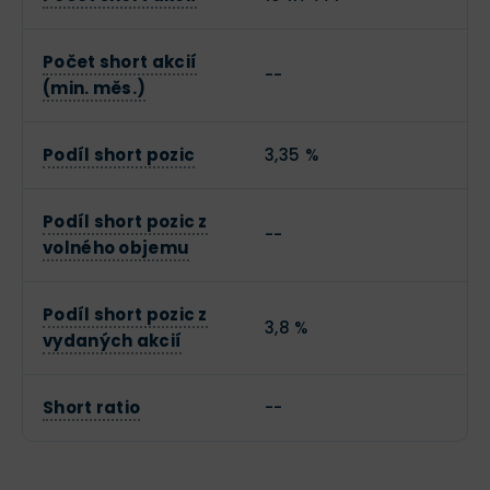
Počet short akcií
--
(min. měs.)
Podíl short pozic
3,35 %
Podíl short pozic z
--
volného objemu
Podíl short pozic z
3,8 %
vydaných akcií
Short ratio
--