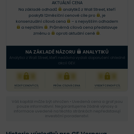
AKTUÁLNÍ CENA
Na základě odhadů
analytiků z Wall Street, kteří
poskytli 12měsíční cenové cíle pro
, je
konsenzuální cílová cena
– s nejvyšším odhadem
a nejnižším
. Průměrná cílová cena představuje
změnu o
oproti aktuální ceně
.
NA ZÁKLADĚ NÁZORU
ANALYTIKŮ
Analytici z Wall Street, kteří nedávno vydali doporučení ohledně
akcií GEV.
XXX
XXX
XXX
NÍZKÝ CENOVÝ CÍL
PRŮM. CÍLOVÁ CENA
VYSOKÝ CENOVÝ CÍL
Váš kapitál může být ohrožen • Uvedená cena a graf jsou
pouze informativní. Negarantujeme žádné výnosy a
informace uvedené na těchto stránkách nepředstavují
investiční poradenství.