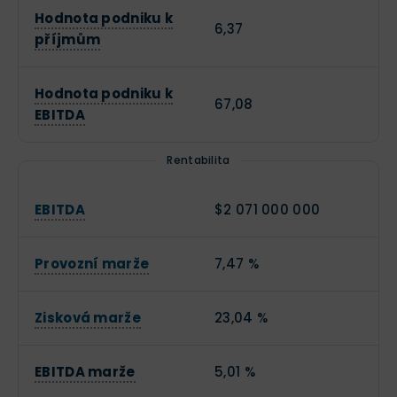
Hodnota podniku k
6,37
příjmům
Hodnota podniku k
67,08
EBITDA
Rentabilita
EBITDA
$2 071 000 000
Provozní marže
7,47 %
Zisková marže
23,04 %
EBITDA marže
5,01 %