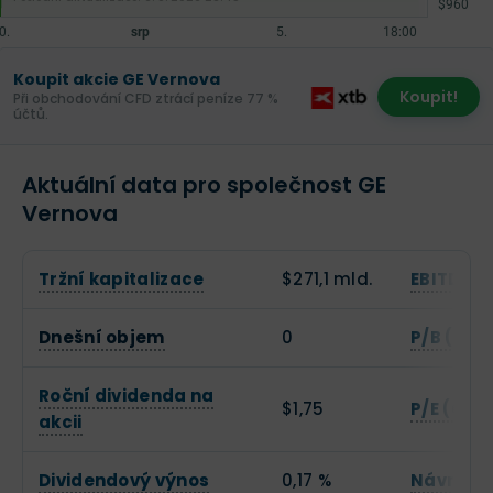
Koupit akcie GE Vernova
Koupit!
Při obchodování CFD ztrácí peníze 77 %
účtů.
Aktuální data pro společnost GE
Vernova
Tržní kapitalizace
$271,1 mld.
EBITDA
Dnešní objem
0
P/B (Cen
Roční dividenda na
$1,75
P/E (Cena
akcii
Dividendový výnos
0,17 %
Návratno