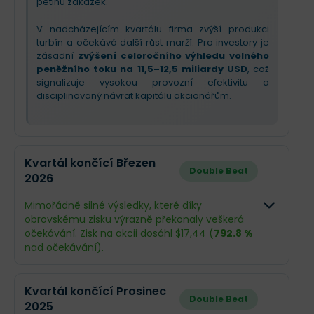
pětinu zakázek.
V nadcházejícím kvartálu firma zvýší produkci
turbín a očekává další růst marží. Pro investory je
zásadní
zvýšení celoročního výhledu volného
peněžního toku na 11,5–12,5 miliardy USD
, což
signalizuje vysokou provozní efektivitu a
disciplinovaný návrat kapitálu akcionářům.
Kvartál končící Březen
Double Beat
2026
Mimořádně silné výsledky, které díky
obrovskému zisku výrazně překonaly veškerá
očekávání. Zisk na akcii dosáhl $17,44 (
792.8 %
nad očekávání).
Odhad
Skutečnos
Kvartál končící Prosinec
Double Beat
2025
Obrat
$9,25 mld.
$9,34 mld.