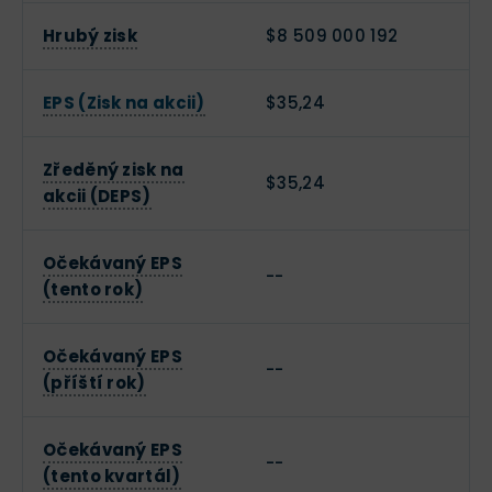
Hrubý zisk
$8 509 000 192
EPS (Zisk na akcii)
$35,24
Zředěný zisk na
$35,24
akcii (DEPS)
Očekávaný EPS
--
(tento rok)
Očekávaný EPS
--
(příští rok)
Očekávaný EPS
--
(tento kvartál)