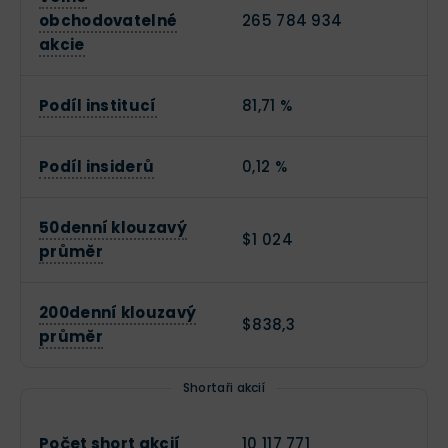
obchodovatelné
265 784 934
akcie
Podíl institucí
81,71 %
Podíl insiderů
0,12 %
50denní klouzavý
$1 024
průměr
200denní klouzavý
$838,3
průměr
Shortaři akcií
Počet short akcií
10 117 771