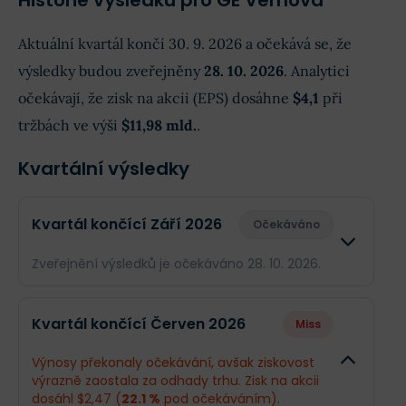
Historie výsledků pro GE Vernova
Aktuální kvartál končí 30. 9. 2026 a očekává se, že
výsledky budou zveřejněny
28. 10. 2026
. Analytici
očekávají, že zisk na akcii (EPS) dosáhne
$4,1
při
tržbách ve výši
$11,98 mld.
.
Kvartální výsledky
Kvartál končící Září 2026
Očekáváno
Zveřejnění výsledků je očekáváno 28. 10. 2026.
Odhad
Skutečn
Kvartál končící Červen 2026
Miss
Obrat
$11,98 mld.
--
Výnosy překonaly očekávání, avšak ziskovost
výrazně zaostala za odhady trhu. Zisk na akcii
Příjmy
$1,11 mld.
--
dosáhl $2,47 (
22.1 %
pod očekáváním).