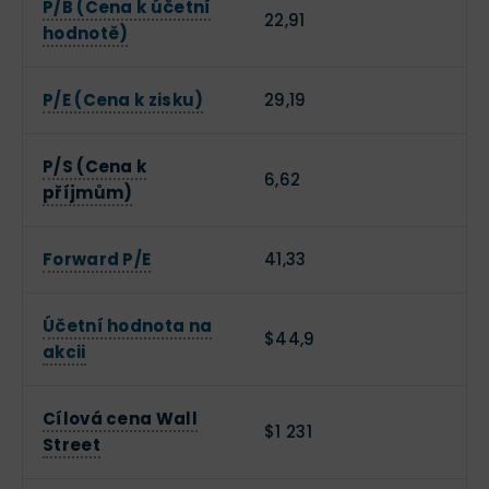
P/B (Cena k účetní
22,91
hodnotě)
P/E (Cena k zisku)
29,19
P/S (Cena k
6,62
příjmům)
Forward P/E
41,33
Účetní hodnota na
$44,9
akcii
Cílová cena Wall
$1 231
Street