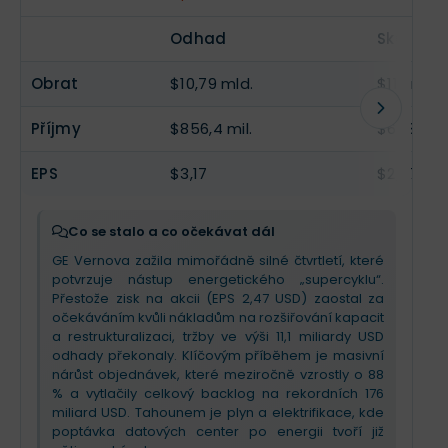
EPS
$4,1
--
Odhad
Skutečn
Obrat
$10,79 mld.
$11,1 mld.
Příjmy
$856,4 mil.
$668 mil.
EPS
$3,17
$2,47
Co se stalo a co očekávat dál
GE Vernova zažila mimořádně silné čtvrtletí, které
potvrzuje nástup energetického „supercyklu“.
Přestože zisk na akcii (EPS 2,47 USD) zaostal za
očekáváním kvůli nákladům na rozšiřování kapacit
a restrukturalizaci, tržby ve výši 11,1 miliardy USD
odhady překonaly. Klíčovým příběhem je masivní
nárůst objednávek, které meziročně vzrostly o 88
% a vytlačily celkový backlog na rekordních 176
miliard USD. Tahounem je plyn a elektrifikace, kde
poptávka datových center po energii tvoří již