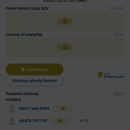
Poslední zavírací cena:
$999,3
Finex Férová Cena GEV
Co to je?
XXX
Cenový cíl analytiků
Detaily
XXX
Odemknout
Všechny výhody členství
Poslední obchody
Detaily
insiderů
MATT VAN EPPS
XXX
ABATE VICTOR
+117
XXX