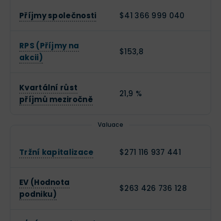
Příjmy společnosti
$41 366 999 040
RPS (Příjmy na
$153,8
akcii)
Kvartální růst
21,9 %
příjmů meziročně
Valuace
Tržní kapitalizace
$271 116 937 441
EV (Hodnota
$263 426 736 128
podniku)