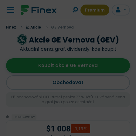
Premium
Finex
📈 Akcie
GE Vernova
Akcie GE Vernova (GEV)
Aktuální cena, graf, dividendy, kde koupit
Koupit akcie GE Vernova
Obchodovat
Při obchodování CFD ztrácí peníze 77 % účtů. • Uváděná cena
a graf jsou pouze orientační.
TRH JE ZAVŘENÝ
$1 008
-1,13 %