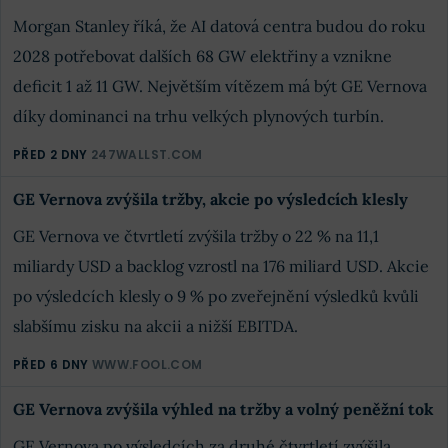
Morgan Stanley říká, že AI datová centra budou do roku
2028 potřebovat dalších 68 GW elektřiny a vznikne
deficit 1 až 11 GW. Největším vítězem má být GE Vernova
díky dominanci na trhu velkých plynových turbín.
PŘED 2 DNY
247WALLST.COM
GE Vernova zvýšila tržby, akcie po výsledcích klesly
GE Vernova ve čtvrtletí zvýšila tržby o 22 % na 11,1
miliardy USD a backlog vzrostl na 176 miliard USD. Akcie
po výsledcích klesly o 9 % po zveřejnění výsledků kvůli
slabšímu zisku na akcii a nižší EBITDA.
PŘED 6 DNY
WWW.FOOL.COM
GE Vernova zvýšila výhled na tržby a volný peněžní tok
GE Vernova po výsledcích za druhé čtvrtletí zvýšila