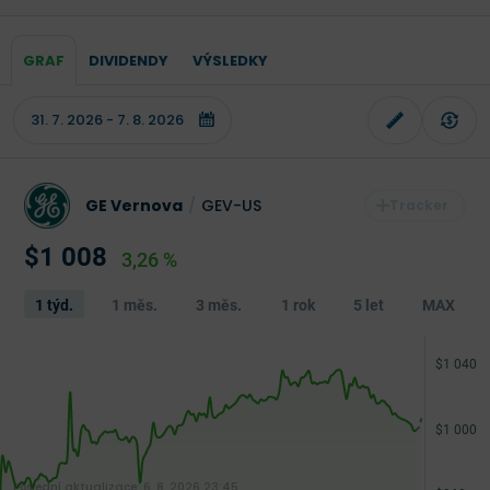
GRAF
DIVIDENDY
VÝSLEDKY
GE Vernova
/
GEV-US
$1 008
3,26 %
1 týd.
1 měs.
3 měs.
1 rok
5 let
MAX
Poslední aktualizace:
6. 8. 2026 23:45