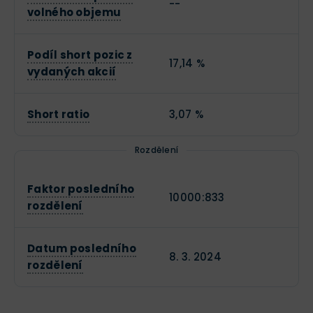
--
volného objemu
Podíl short pozic z
17,14 %
vydaných akcií
Short ratio
3,07 %
Rozdělení
Faktor posledního
10000:833
rozdělení
Datum posledního
8. 3. 2024
rozdělení