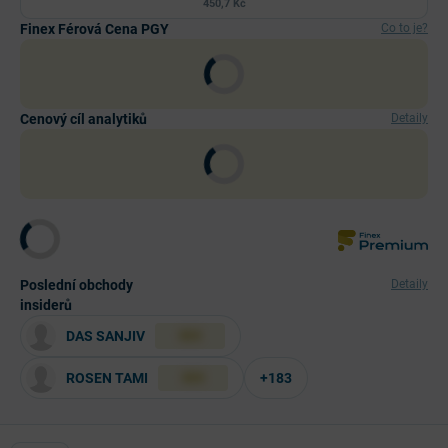
450,7 Kč
Finex Férová Cena PGY
Co to je?
Cenový cíl analytiků
Detaily
Poslední obchody
Detaily
insiderů
DAS SANJIV
XXX
ROSEN TAMI
+183
XXX