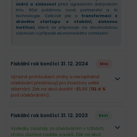
úvěrů a ziskovost
před agresivním dobýváním
trhu. Růst potáhnou nová partnerství a AI
technologie. Celkově jde o
transformaci z
dravého startupu v stabilní, ziskovou
instituci
, která se připravuje na dlouhodobou
odolnost i v případě ekonomického ochlazení.
Fiskální rok končící 31. 12. 2024
Miss
Výrazné prohloubení ztráty a nenaplněná
očekávání představují pro investory velké
zklamání. Zisk na akcii dosáhl -$5,66 (
112.4 %
pod očekáváním).
Odhad
Skutečno
Fiskální rok končící 31. 12. 2023
Beat
Obrat
$1,01 mld.
$1 mld.
Výsledky zaostaly za očekáváním v tržbách,
ztráta zůstává nadále vysoká. Zisk na akcii
Příjmy
-$207,9 mil.
-$401,4 mi