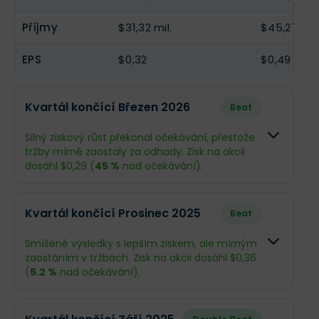
Příjmy
$31,32 mil.
$45,27 mil.
EPS
$0,32
$0,49
Kvartál končící Březen 2026
Beat
Silný ziskový růst překonal očekávání, přestože
tržby mírně zaostaly za odhady. Zisk na akcii
dosáhl $0,29 (
45 %
nad očekávání).
Odhad
Skutečnos
Kvartál končící Prosinec 2025
Beat
Obrat
$323,8 mil.
$299 mil.
Smíšené výsledky s lepším ziskem, ale mírným
zaostáním v tržbách. Zisk na akcii dosáhl $0,36
Příjmy
$19,45 mil.
$24,69 mil.
(
5.2 %
nad očekávání).
EPS
$0,2
$0,29
Odhad
Skutečn