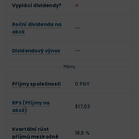
Vyplácí dividendy?
Roční dividenda na
--
akcii
Dividendový výnos
--
Příjmy
Příjmy společnosti
0 PGY
RPS (Příjmy na
$17,03
akcii)
Kvartální růst
18,6 %
příjmů meziročně