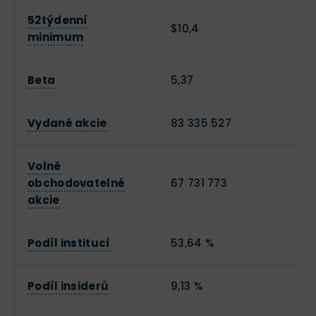
52týdenní
$10,4
minimum
Beta
5,37
Vydané akcie
83 335 527
Volně
obchodovatelné
67 731 773
akcie
Podíl institucí
53,64 %
Podíl insiderů
9,13 %