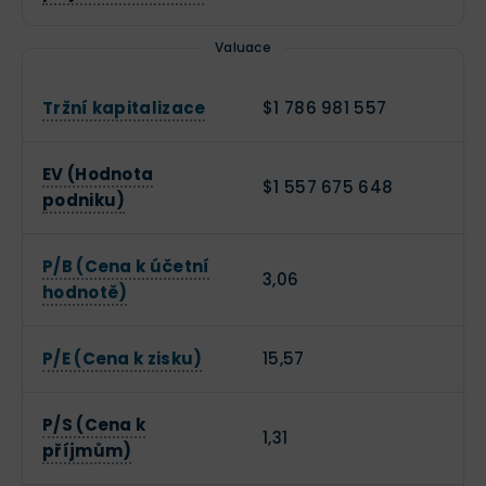
Valuace
Tržní kapitalizace
$1 786 981 557
EV (Hodnota
$1 557 675 648
podniku)
P/B (Cena k účetní
3,06
hodnotě)
P/E (Cena k zisku)
15,57
P/S (Cena k
1,31
příjmům)