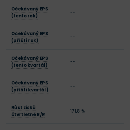
Očekávaný EPS
--
(tento rok)
Očekávaný EPS
--
(příští rok)
Očekávaný EPS
--
(tento kvartál)
Očekávaný EPS
--
(příští kvartál)
Růst zisků
171,8 %
čtvrtletně R/R