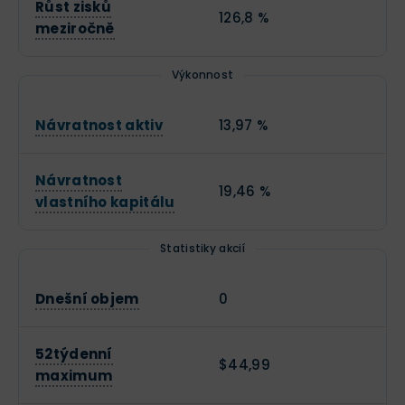
Růst zisků
126,8 %
meziročně
Výkonnost
Návratnost aktiv
13,97 %
Návratnost
19,46 %
vlastního kapitálu
Statistiky akcií
Dnešní objem
0
52týdenní
$44,99
maximum