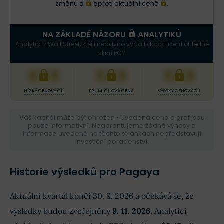
změnu o
oproti aktuální ceně
.
NA ZÁKLADĚ NÁZORU
ANALYTIKŮ
Analytici z Wall Street, kteří nedávno vydali doporučení ohledně
akcií PGY.
XXX
XXX
XXX
NÍZKÝ CENOVÝ CÍL
PRŮM. CÍLOVÁ CENA
VYSOKÝ CENOVÝ CÍL
Váš kapitál může být ohrožen • Uvedená cena a graf jsou
pouze informativní. Negarantujeme žádné výnosy a
informace uvedené na těchto stránkách nepředstavují
investiční poradenství.
Historie výsledků pro Pagaya
Aktuální kvartál končí 30. 9. 2026 a očekává se, že
výsledky budou zveřejněny
9. 11. 2026
. Analytici