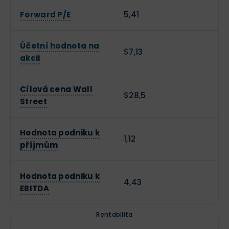
Forward P/E
5,41
Účetní hodnota na
$7,13
akcii
Cílová cena Wall
$28,5
Street
Hodnota podniku k
1,12
příjmům
Hodnota podniku k
4,43
EBITDA
Rentabilita