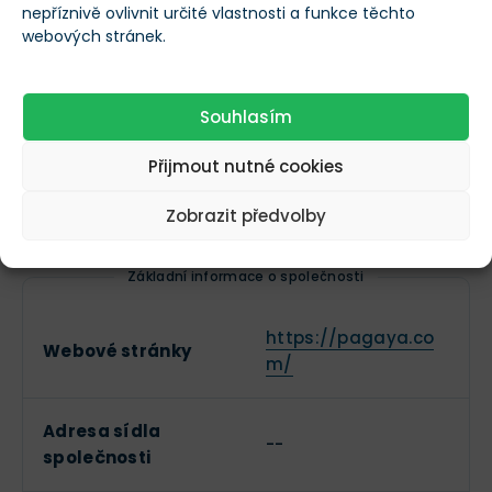
nepříznivě ovlivnit určité vlastnosti a funkce těchto
webových stránek.
Více informací o Pagaya
Základní informace
Souhlasím
Název společnosti
Pagaya
Přijmout nutné cookies
Zobrazit předvolby
Ticker
PGY
Základní informace o společnosti
https://pagaya.co
Webové stránky
m/
Adresa sídla
--
společnosti