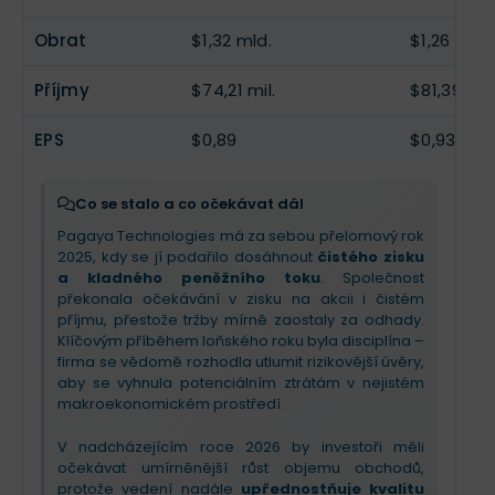
počet osmi nových partnerů v procesu
soustředí na prohlubování partnerství s velkými
onboardingu a úspěšná expanze stávajících
hráči a rozšiřování AI platformy. Celkově jde o
Obrat
$1,32 mld.
$1,26 mld.
klientů do více produktů (auto úvěry, POS), což
příběh
transformace z dravého růstu do fáze
tvoří 2/3 objemu sítě.
zralé, udržitelně ziskové instituce
, která
Příjmy
$74,21 mil.
$81,39 mil.
upřednostňuje
dlouhodobou odolnost
před
Pro příští kvartál a rok 2025 investoři mohou
krátkodobými tržními podíly.
očekávat pokračující růst výnosů a zlepšování
EPS
$0,89
$0,93
provozní páky. Vedení
zvýšilo celoroční výhled
zisku
a díky refinancování dluhu
výrazně snížilo
úrokové náklady
. Očekávejte stabilitu v
Co se stalo a co očekávat dál
úvěrových standardech a další diverzifikaci
Pagaya Technologies má za sebou přelomový rok
financování, což z Pagaya dělá odolnější „utilitu“
2025, kdy se jí podařilo dosáhnout
čistého zisku
pro americké poskytovatele půjček.
a kladného peněžního toku
. Společnost
překonala očekávání v zisku na akcii i čistém
příjmu, přestože tržby mírně zaostaly za odhady.
Klíčovým příběhem loňského roku byla disciplína –
firma se vědomě rozhodla utlumit rizikovější úvěry,
aby se vyhnula potenciálním ztrátám v nejistém
makroekonomickém prostředí.
V nadcházejícím roce 2026 by investoři měli
očekávat umírněnější růst objemu obchodů,
protože vedení nadále
upřednostňuje kvalitu