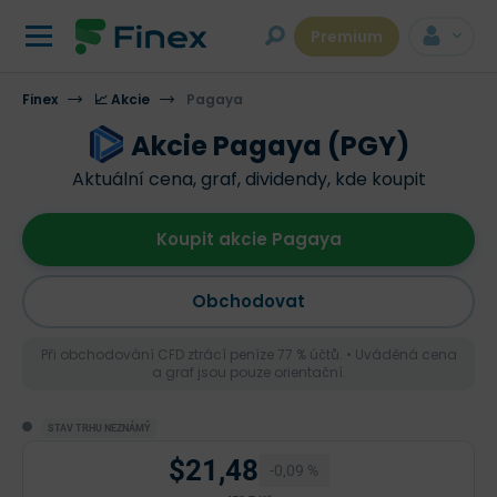
Premium
Finex
📈 Akcie
Pagaya
Akcie Pagaya (PGY)
Aktuální cena, graf, dividendy, kde koupit
Koupit akcie Pagaya
Obchodovat
Při obchodování CFD ztrácí peníze 77 % účtů. • Uváděná cena
a graf jsou pouze orientační.
STAV TRHU NEZNÁMÝ
$21,48
-0,09 %