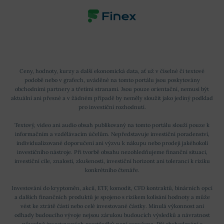
Ceny, hodnoty, kurzy a další ekonomická data, ať už v číselné či textové
podobě nebo v grafech, uváděné na tomto portálu jsou poskytovány
obchodními partnery a třetími stranami. Jsou pouze orientační, nemusí být
aktuální ani přesné a v žádném případě by neměly sloužit jako jediný podklad
pro investiční rozhodnutí.
Textový, video ani audio obsah publikovaný na tomto portálu slouží pouze k
informačním a vzdělávacím účelům. Nepředstavuje investiční poradenství,
individualizované doporučení ani výzvu k nákupu nebo prodeji jakéhokoli
investičního nástroje. Při tvorbě obsahu nezohledňujeme finanční situaci,
investiční cíle, znalosti, zkušenosti, investiční horizont ani toleranci k riziku
konkrétního čtenáře.
Investování do kryptoměn, akcií, ETF, komodit, CFD kontraktů, binárních opcí
a dalších finančních produktů je spojeno s rizikem kolísání hodnoty a může
vést ke ztrátě části nebo celé investované částky. Minulá výkonnost ani
odhady budoucího vývoje nejsou zárukou budoucích výsledků a návratnost