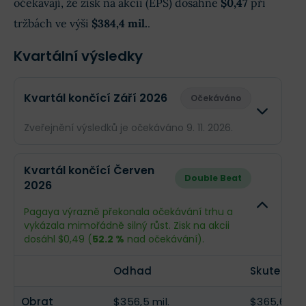
očekávají, že zisk na akcii (EPS) dosáhne
$0,47
při
tržbách ve výši
$384,4 mil.
.
Kvartální výsledky
Kvartál končící Září 2026
Očekáváno
Zveřejnění výsledků je očekáváno 9. 11. 2026.
Odhad
Skuteč
Kvartál končící Červen
Double Beat
2026
Obrat
$384,4 mil.
--
Pagaya výrazně překonala očekávání trhu a
Příjmy
$45,92 mil.
--
vykázala mimořádně silný růst. Zisk na akcii
dosáhl $0,49 (
52.2 %
nad očekávání).
EPS
$0,47
--
Odhad
Skutečnos
Obrat
$356,5 mil.
$365,6 mil.