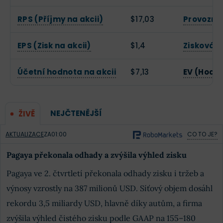
RPS (Příjmy na akcii)
$17,03
Provozní
EPS (Zisk na akcii)
$1,4
Zisková 
Účetní hodnota na akcii
$7,13
EV (Hodn
NEJČTENĚJŠÍ
ŽIVĚ
AKTUALIZACE
ZA
01:00
CO TO JE?
Pagaya překonala odhady a zvýšila výhled zisku
Pagaya ve 2. čtvrtletí překonala odhady zisku i tržeb a
výnosy vzrostly na 387 milionů USD. Síťový objem dosáhl
rekordu 3,5 miliardy USD, hlavně díky autům, a firma
zvýšila výhled čistého zisku podle GAAP na 155–180