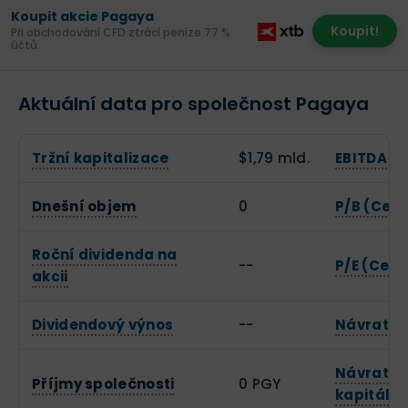
Koupit akcie Pagaya
Koupit!
Při obchodování CFD ztrácí peníze 77 %
účtů.
Aktuální data pro společnost Pagaya
Tržní kapitalizace
$1,79 mld.
EBITDA
Dnešní objem
0
P/B (Cena
Roční dividenda na
--
P/E (Cena
akcii
Dividendový výnos
--
Návratnos
Návratno
Příjmy společnosti
0 PGY
kapitálu