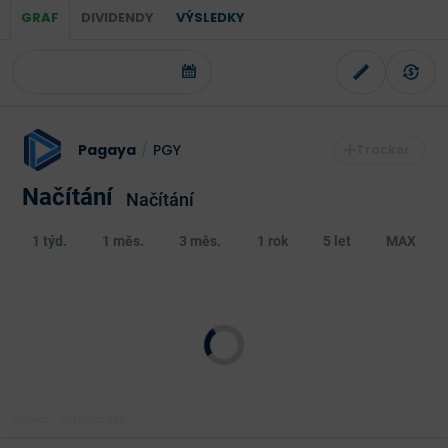
GRAF
DIVIDENDY
VÝSLEDKY
Pagaya
/
PGY
Načítání
Načítání
1 týd.
1 měs.
3 měs.
1 rok
5 let
MAX
Poslední aktualizace: