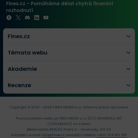
Finex.cz – Pomáháme dělat chytrá finanční
rozhodnutí
Finex.cz
Témata webu
Akademie
Recenze
Copyright © 2014 - 2026 FINEX MEDIA s.r.o.
Všechna práva vyhrazena.
Provozovatelem webu je FINEX MEDIA s.r.o. (IČO 08446563, DIČ
CZ08446563) se sídlem
Bělehradská 858/23, Praha 2 - Vinohrady, 120 00
Kontaktní e-mail:
info@finex.cz
, kontaktní telefon:
+420 704 183 785