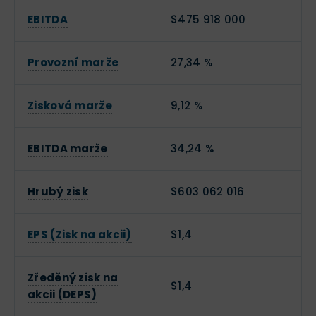
EBITDA
$475 918 000
Provozní marže
27,34 %
Zisková marže
9,12 %
EBITDA marže
34,24 %
Hrubý zisk
$603 062 016
EPS (Zisk na akcii)
$1,4
Zředěný zisk na
$1,4
akcii (DEPS)