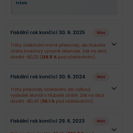
tržeb
.
Fiskální rok končící 30. 6. 2025
Miss
Tržby očekávání mírně překonaly, ale hluboká
ztráta investory výrazně zklamala. Zisk na akcii
dosáhl -$0,23 (
125.6 %
pod očekáváním).
Odhad
Skutečnos
Fiskální rok končící 30. 6. 2024
Miss
Obrat
$501,3 mil.
$504,1 mil.
Tržby překonaly očekávání, ale celkový
výsledek skončil v hluboké ztrátě. Zisk na akcii
Příjmy
$69,36 mil.
-$18,22 mil.
dosáhl -$0,45 (
55.1 %
pod očekáváním).
EPS
$0,9
-$0,23
Odhad
Skutečno
Fiskální rok končící 29. 6. 2023
Miss
Obrat
$447,8 mil.
$430,5 mil
Co se stalo a co očekávat dál