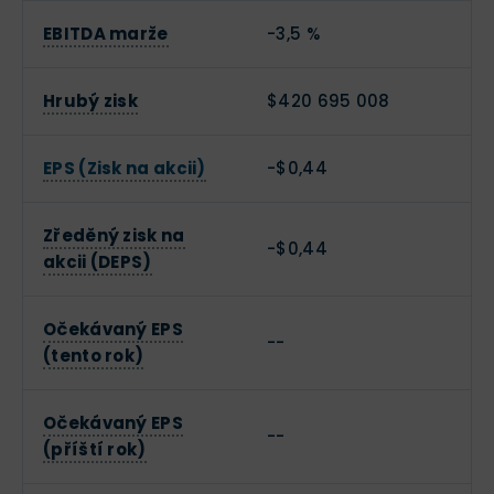
EBITDA marže
-3,5 %
Hrubý zisk
$420 695 008
EPS (Zisk na akcii)
-$0,44
Zředěný zisk na
-$0,44
akcii (DEPS)
Očekávaný EPS
--
(tento rok)
Očekávaný EPS
--
(příští rok)