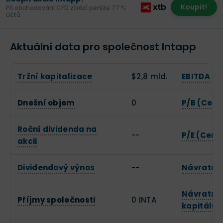
Koupit!
Při obchodování CFD ztrácí peníze 77 %
účtů.
Aktuální data pro společnost Intapp
Tržní kapitalizace
$2,8 mld.
EBITDA
Dnešní objem
0
P/B (Cena
Roční dividenda na
--
P/E (Cena 
akcii
Dividendový výnos
--
Návratnos
Návratnos
Příjmy společnosti
0 INTA
kapitálu