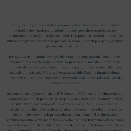
Ceny, hodnoty, kurzy a další ekonomická data, ať už v číselné či textové
podobě nebo v grafech, uváděné na tomto portálu jsou poskytovány
obchodními partnery a třetími stranami. Jsou pouze orientační, nemusí být
aktuální ani přesné a v žádném případě by neměly sloužit jako jediný podklad
pro investiční rozhodnutí.
Textový, video ani audio obsah publikovaný na tomto portálu slouží pouze k
informačním a vzdělávacím účelům. Nepředstavuje investiční poradenství,
individualizované doporučení ani výzvu k nákupu nebo prodeji jakéhokoli
investičního nástroje. Při tvorbě obsahu nezohledňujeme finanční situaci,
investiční cíle, znalosti, zkušenosti, investiční horizont ani toleranci k riziku
konkrétního čtenáře.
Investování do kryptoměn, akcií, ETF, komodit, CFD kontraktů, binárních opcí
a dalších finančních produktů je spojeno s rizikem kolísání hodnoty a může
vést ke ztrátě části nebo celé investované částky. Minulá výkonnost ani
odhady budoucího vývoje nejsou zárukou budoucích výsledků a návratnost
původně investovaných prostředků není zaručena. Při obchodování s
rozdílovými smlouvami dochází u vysokého podílu účtů retailových investorů
ke vzniku finanční ztráty. Měli byste zvážit, zda rozumíte tomu, jak rozdílové
smlouvy fungují, a zda si můžete dovolit vysoké riziko ztráty svých finančních