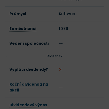
Průmysl
Software
Zaměstnanci
1 336
Vedení společnosti
--
Dividendy
Vyplácí dividendy?
Roční dividenda na
--
akcii
Dividendový výnos
--