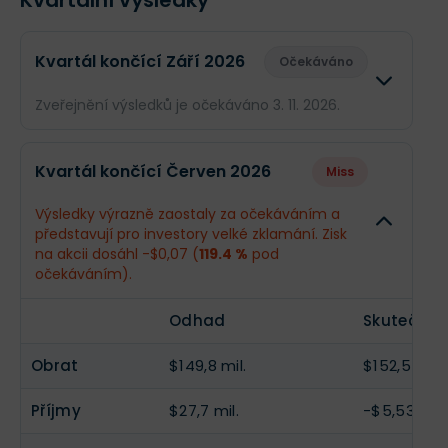
Kvartální výsledky
Kvartál končící Září 2026
Očekáváno
Zveřejnění výsledků je očekáváno 3. 11. 2026.
Odhad
Skutečn
Kvartál končící Červen 2026
Miss
Obrat
$159,2 mil.
--
Výsledky výrazně zaostaly za očekáváním a
představují pro investory velké zklamání. Zisk
Příjmy
$30,14 mil.
--
na akcii dosáhl -$0,07 (
119.4 %
pod
očekáváním).
EPS
$0,39
--
Odhad
Skutečnos
Obrat
$149,8 mil.
$152,5 mil.
Příjmy
$27,7 mil.
-$5,53 mil.