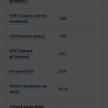
podniku)
P/B (Cena k účetní
7,88
hodnotě)
P/E (Cena k zisku)
-160
P/S (Cena k
4,51
příjmům)
Forward P/E
21,19
Účetní hodnota na
$4,16
akcii
Cílová cena Wall