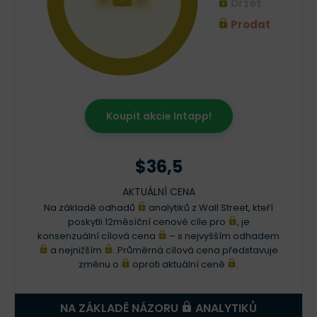
Držet
Prodat
Koupit akcie Intapp!
$36,5
AKTUÁLNÍ CENA
Na základě odhadů
analytiků z Wall Street, kteří
poskytli 12měsíční cenové cíle pro
, je
konsenzuální cílová cena
– s nejvyšším odhadem
a nejnižším
. Průměrná cílová cena představuje
změnu o
oproti aktuální ceně
.
NA ZÁKLADĚ NÁZORU
ANALYTIKŮ