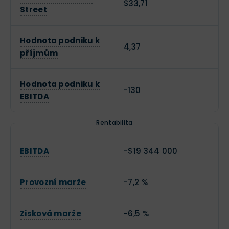
$33,71
Street
Hodnota podniku k
4,37
příjmům
Hodnota podniku k
-130
EBITDA
Rentabilita
EBITDA
-$19 344 000
Provozní marže
-7,2 %
Zisková marže
-6,5 %