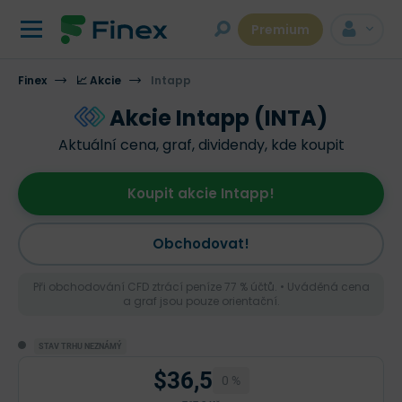
Premium
Finex
📈 Akcie
Intapp
Akcie Intapp (INTA)
Aktuální cena, graf, dividendy, kde koupit
Koupit akcie Intapp!
Obchodovat!
Při obchodování CFD ztrácí peníze 77 % účtů. • Uváděná cena
a graf jsou pouze orientační.
STAV TRHU NEZNÁMÝ
$36,5
0 %