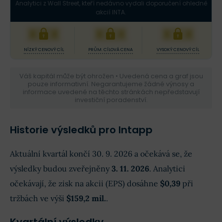
Analytici z Wall Street, kteří nedávno vydali doporučení ohledně
akcií INTA.
XXX
XXX
XXX
NÍZKÝ CENOVÝ CÍL
PRŮM. CÍLOVÁ CENA
VYSOKÝ CENOVÝ CÍL
Váš kapitál může být ohrožen • Uvedená cena a graf jsou
pouze informativní. Negarantujeme žádné výnosy a
informace uvedené na těchto stránkách nepředstavují
investiční poradenství.
Historie výsledků pro Intapp
Aktuální kvartál končí 30. 9. 2026 a očekává se, že
výsledky budou zveřejněny
3. 11. 2026
. Analytici
očekávají, že zisk na akcii (EPS) dosáhne
$0,39
při
tržbách ve výši
$159,2 mil.
.