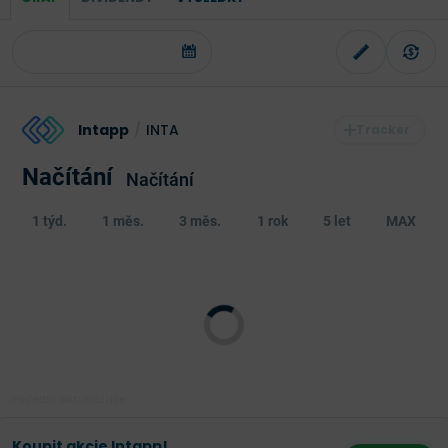
Intapp
/
INTA
Načítání
Načítání
1 týd.
1 měs.
3 měs.
1 rok
5 let
MAX
Poslední aktualizace:
Koupit akcie Intapp!