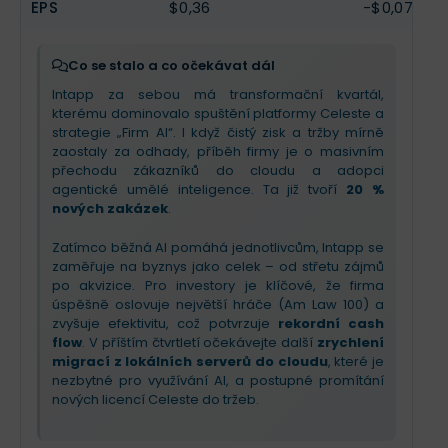
EPS
$0,36
-$0,07
Co se stalo a co očekávat dál
Intapp za sebou má transformační kvartál,
kterému dominovalo spuštění platformy Celeste a
strategie „Firm AI“. I když čistý zisk a tržby mírně
zaostaly za odhady, příběh firmy je o masivním
přechodu zákazníků do cloudu a adopci
agentické umělé inteligence. Ta již tvoří
20 %
nových zakázek
.
Zatímco běžná AI pomáhá jednotlivcům, Intapp se
zaměřuje na byznys jako celek – od střetu zájmů
po akvizice. Pro investory je klíčové, že firma
úspěšně oslovuje největší hráče (Am Law 100) a
zvyšuje efektivitu, což potvrzuje
rekordní cash
flow
. V příštím čtvrtletí očekávejte další
zrychlení
migrací z lokálních serverů do cloudu
, které je
nezbytné pro využívání AI, a postupné promítání
nových licencí Celeste do tržeb.