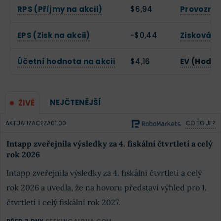
RPS (Příjmy na akcii)
$6,94
Provozní
EPS (Zisk na akcii)
-$0,44
Zisková 
Účetní hodnota na akcii
$4,16
EV (Hodno
NEJČTENĚJŠÍ
ŽIVĚ
AKTUALIZACE
ZA
01:00
CO TO JE?
Intapp zveřejnila výsledky za 4. fiskální čtvrtletí a celý
rok 2026
Intapp zveřejnila výsledky za 4. fiskální čtvrtletí a celý
rok 2026 a uvedla, že na hovoru představí výhled pro 1.
čtvrtletí i celý fiskální rok 2027.