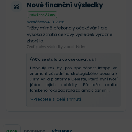
Nové finanční výsledky
PRÁVĚ NAHLÁŠENO
Nahlášeno 4. 8. 2026
Tržby mírně překonaly očekávání, ale
vysoká ztráta celkový výsledek výrazně
zhoršila.
Zveřejněny výsledky v posl. týdnu
Co se stalo a co očekávat dál
Uplynulý rok byl pro společnost Intapp ve
znamení zásadního strategického posunu k
„Firm AI“ a platformě Celeste, která nyní tvoří
jádro jejich nabídky. Přestože realita
loňského roku zaostala za ambiciózními...
Přečtěte si celé shrnutí
GRAF
DIVIDENDY
VÝSLEDKY