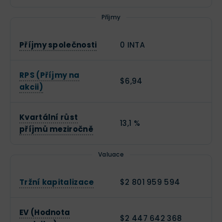
Příjmy
Příjmy společnosti
0 INTA
RPS (Příjmy na
$6,94
akcii)
Kvartální růst
13,1 %
příjmů meziročně
Valuace
Tržní kapitalizace
$2 801 959 594
EV (Hodnota
$2 447 642 368