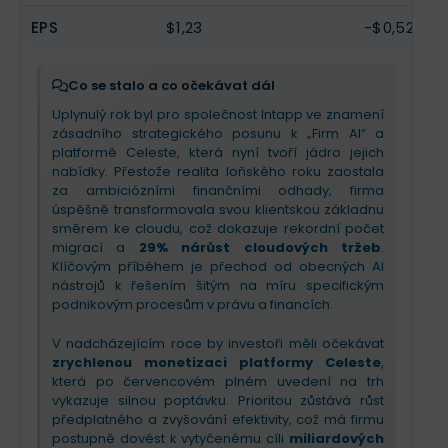
Partnerství s Microsoftem se ukazuje jako zásadní
výhoda, která otevírá dveře k velkým korporátním
EPS
$1,23
-$0,52
klientům. Pro nadcházející kvartál investoři mohou
očekávat pokračující tlak na marže kvůli investicím
do prodeje a marketingu, ale zároveň
slibný
Co se stalo a co očekávat dál
výhled v oblasti předplatného
. Příběh firmy
Uplynulý rok byl pro společnost Intapp ve znamení
zůstává pozitivní díky technologické transformaci
zásadního strategického posunu k „Firm AI“ a
konzervativních odvětví, ačkoliv krátkodobá
platformě Celeste, která nyní tvoří jádro jejich
ziskovost zůstává pod tlakem.
nabídky. Přestože realita loňského roku zaostala
za ambiciózními finančními odhady, firma
úspěšně transformovala svou klientskou základnu
směrem ke cloudu, což dokazuje rekordní počet
migrací a
29% nárůst cloudových tržeb
.
Klíčovým příběhem je přechod od obecných AI
nástrojů k řešením šitým na míru specifickým
podnikovým procesům v právu a financích.
V nadcházejícím roce by investoři měli očekávat
zrychlenou monetizaci platformy Celeste
,
která po červencovém plném uvedení na trh
vykazuje silnou poptávku. Prioritou zůstává růst
předplatného a zvyšování efektivity, což má firmu
postupně dovést k vytyčenému cíli
miliardových