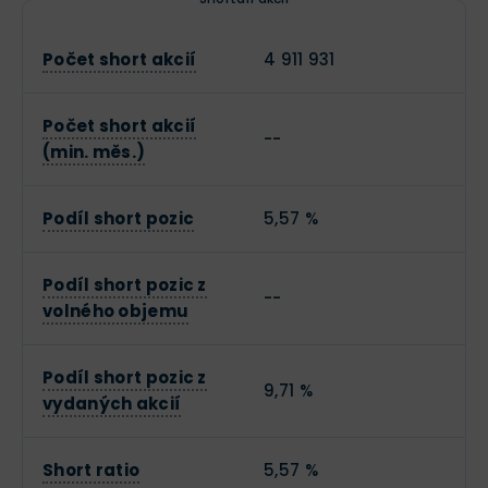
Počet short akcií
4 911 931
Počet short akcií
--
(min. měs.)
Podíl short pozic
5,57 %
Podíl short pozic z
--
volného objemu
Podíl short pozic z
9,71 %
vydaných akcií
Short ratio
5,57 %