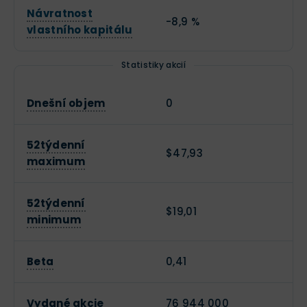
Návratnost
-8,9 %
vlastního kapitálu
Statistiky akcií
Dnešní objem
0
52týdenní
$47,93
maximum
52týdenní
$19,01
minimum
Beta
0,41
Vydané akcie
76 944 000