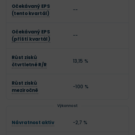
Očekávaný EPS
--
(tento kvartál)
Očekávaný EPS
--
(příští kvartál)
Růst zisků
13,15 %
čtvrtletně R/R
Růst zisků
-100 %
meziročně
Výkonnost
Návratnost aktiv
-2,7 %