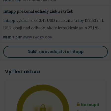
PŘED 3 DNY
SEEKINGALPHA.COM
Intapp překonal odhady zisku i tržeb
Intapp vykázal zisk 0,41 USD na akcii a tržby 152,53 mil.
USD, obojí nad odhady. Akcie letos klesly asi o 27,1 %.
PŘED 3 DNY
WWW.ZACKS.COM
Další zpravodajství o Intapp
Výhled aktiva
Nakoupit
XXX