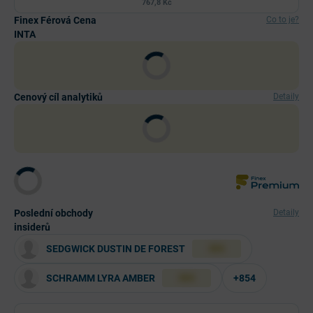
767,8 Kč
Finex Férová Cena
Co to je?
INTA
Cenový cíl analytiků
Detaily
Poslední obchody
Detaily
insiderů
SEDGWICK DUSTIN DE FOREST
XXX
SCHRAMM LYRA AMBER
+854
XXX