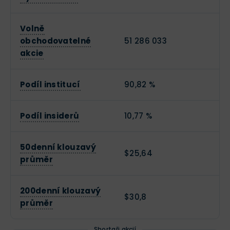
Volně
obchodovatelné
51 286 033
akcie
Podíl institucí
90,82 %
Podíl insiderů
10,77 %
50denní klouzavý
$25,64
průměr
200denní klouzavý
$30,8
průměr
Shortaři akcií