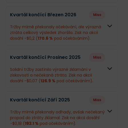
Kvartál končící Březen 2026
Miss
Tržby mírně překonaly očekávání, ale výrazná
ztráta celkový výsledek zhoršila. Zisk na akcii
dosáhl -$0,2 (
170.6 %
pod očekáváním).
Odhad
Skutečnos
Kvartál končící Prosinec 2025
Miss
Obrat
$144,3 mil.
$146 mil.
Solidní tržby zastínilo výrazné zklamání v
ziskovosti a nečekaná ztráta. Zisk na akcii
Příjmy
$21,71 mil.
-$15,5 mil.
dosáhl -$0,07 (
126.9 %
pod očekáváním).
EPS
$0,28
-$0,2
Odhad
Skutečnos
Kvartál končící Září 2025
Miss
Obrat
$138,2 mil.
$140,2 mil.
Co se stalo a co očekávat dál
Tržby mírně překonaly odhady, avšak nečekaný
Společnost Intapp má za sebou smíšené čtvrtletí.
propad do ztráty zklamal. Zisk na akcii dosáhl
Příjmy
$19,95 mil.
-$5,93 mil.
Přestože tržby mírně překonaly očekávání,
čistý
-$0,18 (
193.1 %
pod očekáváním).
zisk skončil v hluboké ztrátě
, což bylo pro trh