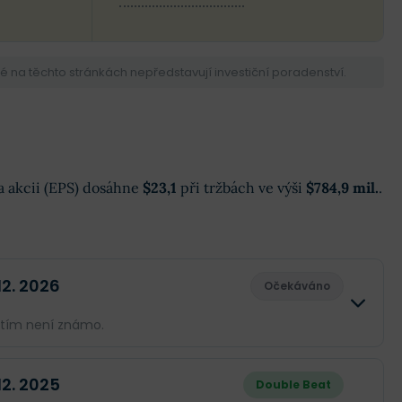
na těchto stránkách nepředstavují investiční poradenství.
 na akcii (EPS) dosáhne
$23,1
při tržbách ve výši
$784,9 mil.
.
 12. 2026
Očekáváno
atím není známo.
Skutečnost
Rozdíl
 12. 2025
Double Beat