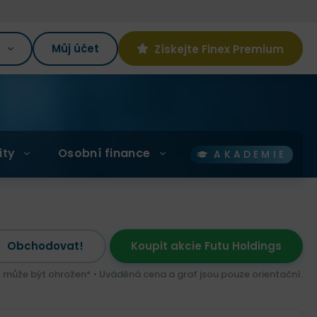
K
Můj účet
Získejte Finex Premium
ity
Osobní finance
AKADEMIE
Obchodovat!
Koupit akcie Futu Holdings
l může být ohrožen* • Uváděná cena a graf jsou pouze orientační.