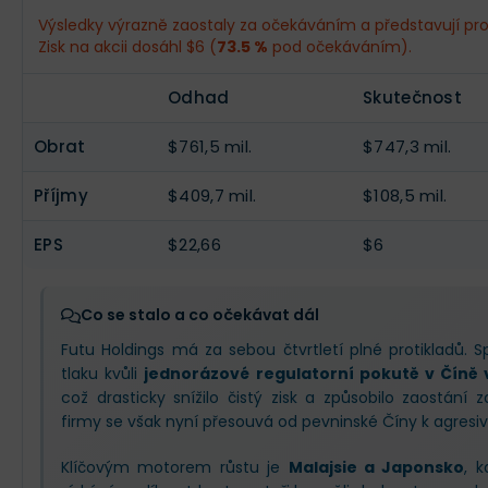
Obrat
$784,9 mil.
--
Výsledky výrazně zaostaly za očekáváním a představují pro
Zisk na akcii dosáhl $6 (
73.5 %
pod očekáváním).
Příjmy
$417,5 mil.
--
Odhad
Skutečnost
EPS
$23,1
--
Obrat
$761,5 mil.
$747,3 mil.
Příjmy
$409,7 mil.
$108,5 mil.
EPS
$22,66
$6
Co se stalo a co očekávat dál
Futu Holdings má za sebou čtvrtletí plné protikladů. 
tlaku kvůli
jednorázové regulatorní pokutě v Číně v
což drasticky snížilo čistý zisk a způsobilo zaostání
firmy se však nyní přesouvá od pevninské Číny k agresivn
Klíčovým motorem růstu je
Malajsie a Japonsko
, 