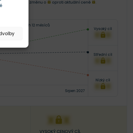
ena představuje změnu o
oproti aktuální ceně
.
té
Následujících 12 měsíců
Vysoký cíl
XXX
edvolby
Střední cíl
XXX
Nízký cíl
XXX
Srpen 2027
XXX
VYSOKÝ CENOVÝ CÍL