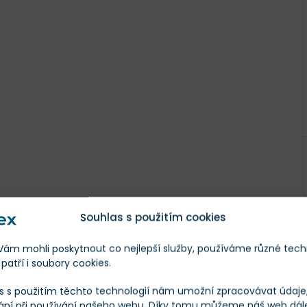
Souhlas s použitím cookies
m mohli poskytnout co nejlepší služby, používáme různé tech
patří i soubory cookies.
s s použitím těchto technologií nám umožní zpracovávat údaje, 
Na základě odhadů
analytiků z Wall Street, kteří poskytl
1
ání při používání našeho webu. Díky tomu můžeme náš web dál