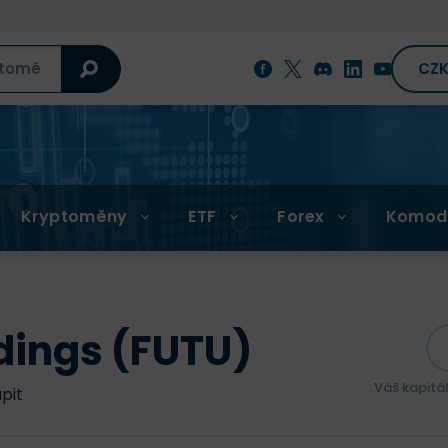
CZ
Kryptoměny
ETF
Forex
Komod
dings (FUTU)
Váš kapitá
upit