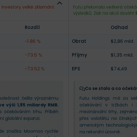
--
Obrat
$2,96 mld.
 investory velké zklamání.
Futu překonala veškerá oček
výsledků. Zisk na akcii dosáhl 
--
Příjmy
$1,3 mld.
Rozdíl
Odhad
--
EPS
$71,39
-1.86 %
Obrat
$2,86 mld.
-73.5 %
Příjmy
$1,35 mld.
-73.52 %
EPS
$74,49
Co se stalo a co očeká
Společnost čelila výraznému
Futu Holdings má za se
e výši 1,85 miliardy RMB
,
očekávání v tržbách i 
 za očekáváním trhu. Příběh
mezinárodní trhy, zejména
í globální expanzi.
přes volatilitu na čínskýc
americkým technologick
kde značka Moomoo rychle
na rekordní úrovně.