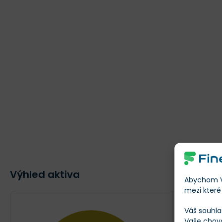
Výhled aktiva
Abychom Vá
mezi které 
Váš souhla
$110,
Vaše chov