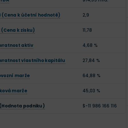
B (Cena k účetní hodnotě)
2,9
 (Cena k zisku)
11,78
vratnost aktiv
4,68 %
vratnost vlastního kapitálu
27,84 %
ovozní marže
64,88 %
sková marže
45,03 %
 (Hodnota podniku)
$-11 986 166 116