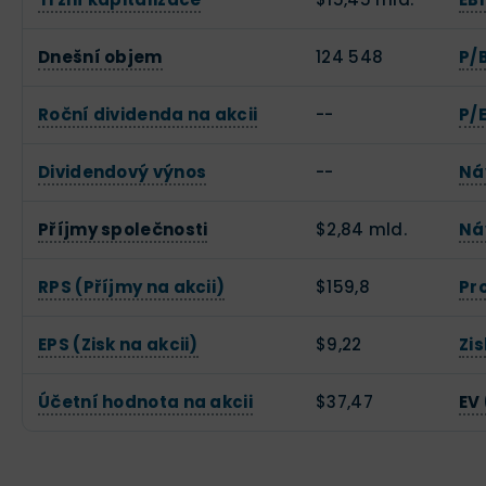
Dnešní objem
124 548
P/
Roční dividenda na akcii
--
P/E
Dividendový výnos
--
Ná
Příjmy společnosti
$2,84 mld.
Ná
RPS (Příjmy na akcii)
$159,8
Pr
EPS (Zisk na akcii)
$9,22
Zi
Účetní hodnota na akcii
$37,47
EV