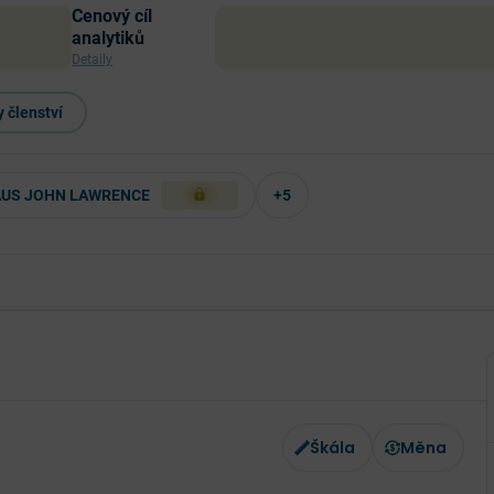
Cenový cíl
analytiků
Detaily
 členství
US JOHN LAWRENCE
+5
XXX
Škála
Měna