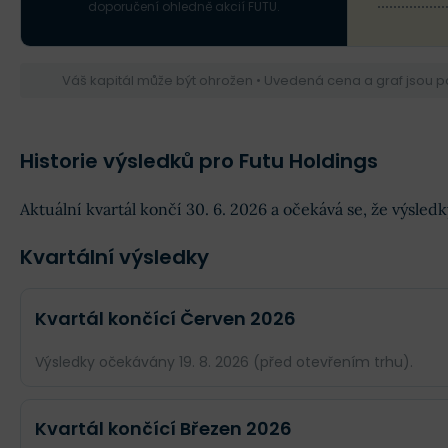
doporučení ohledně akcií FUTU.
Váš kapitál může být ohrožen • Uvedená cena a graf jsou 
Historie výsledků pro Futu Holdings
Aktuální kvartál končí 30. 6. 2026 a očekává se, že výsle
Kvartální výsledky
Kvartál končící Červen 2026
Výsledky očekávány 19. 8. 2026 (před otevřením trhu).
Odhad
Skutečnost
Kvartál končící Březen 2026