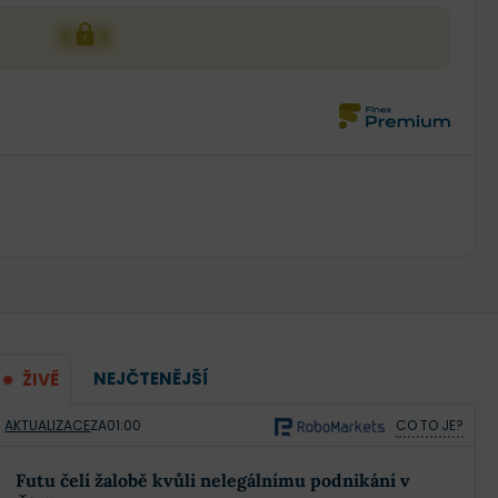
XXX
NEJČTENĚJŠÍ
ŽIVĚ
AKTUALIZACE
ZA
01:00
CO TO JE?
Futu čelí žalobě kvůli nelegálnímu podnikání v