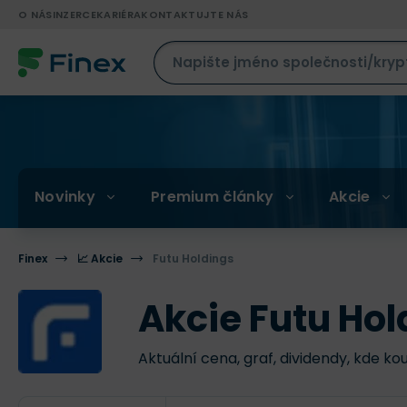
O NÁS
INZERCE
KARIÉRA
KONTAKTUJTE NÁS
Novinky
Premium články
Akcie
Finex
📈 Akcie
Futu Holdings
Akcie Futu Hol
Aktuální cena, graf, dividendy, kde ko