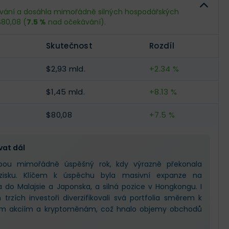
--
--
ávání a dosáhla mimořádně silných hospodářských
$80,08 (
7.5 %
nad očekávání).
--
--
Skutečnost
Rozdíl
--
--
$2,93 mld.
+2.34 %
$1,45 mld.
+8.13 %
$80,08
+7.5 %
vat dál
bou mimořádně úspěšný rok, kdy výrazně překonala
zisku. Klíčem k úspěchu byla masivní expanze na
 do Malajsie a Japonska, a silná pozice v Hongkongu. I
h trzích investoři diverzifikovali svá portfolia směrem k
ým akciím a kryptoměnám, což hnalo objemy obchodů