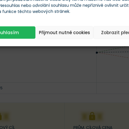
s nejvyšším odhadem
a nejnižším
. Průměrná cílová c
 Nesouhlas nebo odvolání souhlasu může nepříznivě ovlivnit urči
 CENA
 a funkce těchto webových stránek.
Posl. 12 měs.
ouhlasím
Přijmout nutné cookies
Zobrazit př
25
XX
XXX
OVÝ CÍL
PRŮM. CÍLOVÁ CENA