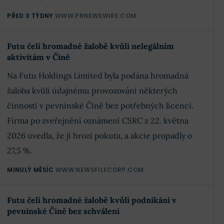
PŘED 3 TÝDNY
WWW.PRNEWSWIRE.COM
Futu čelí hromadné žalobě kvůli nelegálním
aktivitám v Číně
Na Futu Holdings Limited byla podána hromadná
žaloba kvůli údajnému provozování některých
činností v pevninské Číně bez potřebných licencí.
Firma po zveřejnění oznámení CSRC z 22. května
2026 uvedla, že jí hrozí pokuta, a akcie propadly o
27,5 %.
MINULÝ MĚSÍC
WWW.NEWSFILECORP.COM
Futu čelí hromadné žalobě kvůli podnikání v
pevninské Číně bez schválení