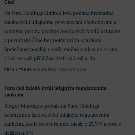
Číně
Na Futu Holdings Limited byla podána hromadná
žaloba kvůli údajnému provozování obchodování s
cennými papíry, prodeje podílových fondů a futures
v pevninské Číně bez potřebných schválení.
Společnost později uvedla možné sankce ze strany
CSRC ve výši přibližně RMB 1,85 miliardy.
PŘED 2 TÝDNY
WWW.NEWSFILECORP.COM
Futu čelí žalobě kvůli údajným regulatorním
sankcím
Berger Montague podala na Futu Holdings
hromadnou žalobu kvůli údajným regulatorním
sankcím. Akcie po zveřejnění klesly o 27,5 % a poté o
dalších 4,8 %.