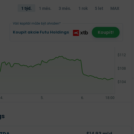
1 týd.
1 měs.
3 měs.
1 rok
5 let
MAX
Váš kapitál může být ohrožen*
Koupit akcie Futu Holdings
Koupit!
gs
ITDA
$14,93 mld.