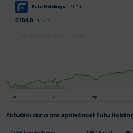
Futu Holdings
/
FUTU
$104,8
1,14 %
Portfolio Tracker
Poslední aktualizace:
6. 8. 2026 18:30
Aktuální data pro společnost Futu Holdin
Tržní kapitalizace
$15,45 mld.
EB