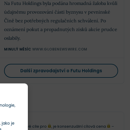
Na Futu Holdings byla podána hromadná žaloba kvůli
údajnému provozování části byznysu v pevninské
Číně bez potřebných regulačních schválení. Po
oznámení pokut a propadnutých zisků akcie prudce
oslabily.
MINULÝ MĚSÍC
WWW.GLOBENEWSWIRE.COM
Další zpravodajství o Futu Holdings
nologie,
jako je
i 12měsíční cenové cíle pro
, je konsenzuální cílová cena
–
e