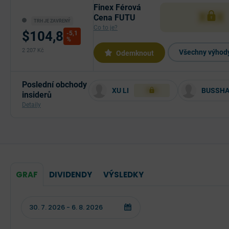
Finex Férová
XXX
Cena FUTU
TRH JE ZAVŘENÝ
Co to je?
$104,8
-5,1
%
2 207 Kč
Všechny výhody
Odemknout
Poslední obchody
XU LI
BUSSHA
XXX
insiderů
Detaily
GRAF
DIVIDENDY
VÝSLEDKY