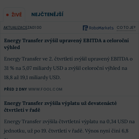
NEJČTENĚJŠÍ
ŽIVĚ
AKTUALIZACE
ZA
01:00
CO TO JE?
Energy Transfer zvýšil upravený EBITDA a celoroční
výhled
Energy Transfer ve 2. čtvrtletí zvýšil upravený EBITDA o
31 % na 5,07 miliardy USD a zvýšil celoroční výhled na
18,8 až 19,1 miliardy USD.
PŘED 2 DNY
WWW.FOOL.COM
Energy Transfer zvýšila výplatu už devatenácté
čtvrtletí v řadě
Energy Transfer zvýšila čtvrtletní výplatu na 0,34 USD na
jednotku, už po 19. čtvrtletí v řadě. Výnos nyní činí 6,8