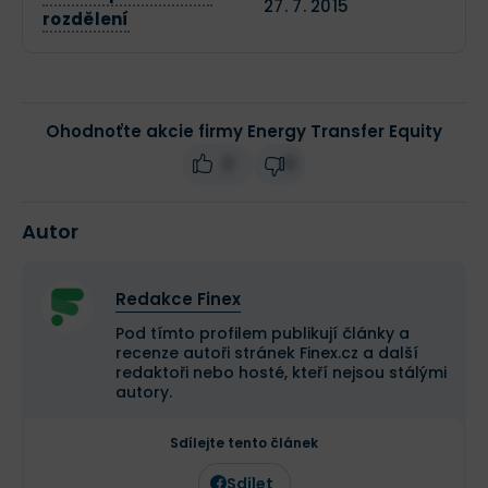
27. 7. 2015
rozdělení
Ohodnoťte akcie firmy Energy Transfer Equity
3
0
Autor
Redakce Finex
Pod tímto profilem publikují články a
recenze autoři stránek Finex.cz a další
redaktoři nebo hosté, kteří nejsou stálými
autory.
Sdílejte tento článek
Sdílet