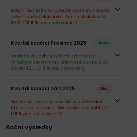
Solidní růst tržeb byl bohužel zastíněn slabším
ziskem pod očekáváním. Zisk na akcii dosáhl
$0,35 (
12.5 %
pod očekáváním).
Odhad
Skutečn
Kvartál končící Prosinec 2025
Beat
Obrat
$25,58 mld.
$27,77 m
Smíšené výsledky s vyššími tržbami, ale
výrazným zaostáním v ziskovosti. Zisk na akcii
Příjmy
$1,38 mld.
$1,25 mld
dosáhl $0,4 (
7.3 %
nad očekávání).
EPS
$0,4
$0,35
Odhad
Skutečno
Kvartál končící Září 2025
Miss
Obrat
$24,01 mld.
$22,41 ml
Co se stalo a co očekávat dál
Společnost výrazně zaostala za očekáváním
Energy Transfer má za sebou provozně silný
trhu v zisku i tržbách. Zisk na akcii dosáhl $0,27
Příjmy
$1,29 mld.
$1,46 mld
kvartál, podpořený rekordními objemy přepravy a
(
19 %
pod očekáváním).
zpracování, ačkoliv čistý zisk a zisk na akcii mírně
EPS
$0,37
$0,4
zaostaly za očekáváním kvůli jednorázovým
Roční výsledky
Odhad
Skutečno
vlivům a cenám komodit. Společnost však díky
skvělým výsledkům
výrazně zvýšila celoroční