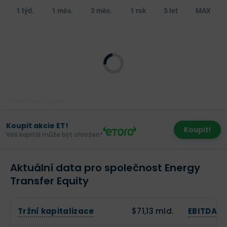
1 týd.
1 měs.
3 měs.
1 rok
5 let
MAX
Poslední aktualizace:
Koupit akcie ET!
Koupit!
Váš kapitál může být ohrožen*
Aktuální data pro společnost Energy
Transfer Equity
Tržní kapitalizace
$71,13 mld.
EBITDA