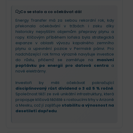
Očekávejte stabilní růst díky dlouhodobým
smlouvám, které těží z
masivní poptávky po
Co se stalo a co očekávat dál
elektřině v USA
.
Energy Transfer má za sebou rekordní rok, kdy
překonala očekávání v tržbách i zisku díky
historicky nejvyšším objemům přepravy plynu a
ropy. Klíčovým příběhem loňska byla strategická
expanze v oblasti vývozu kapalného zemního
plynu a upevnění pozice v Permské pánvi. Pro
nadcházející rok firma výrazně navyšuje investice
do růstu, přičemž se zaměřuje na
masivní
poptávku po energii pro datová centra
a
nové elektrárny.
Investoři by měli očekávat pokračující
disciplinovaný růst dividend o 3 až 5 % ročně
.
Společnost těží ze své unikátní infrastruktury, která
propojuje klíčová těžiště s rostoucími trhy v Arizoně
a Mexiku, což jí zajišťuje
stabilitu a výnosnost na
desetiletí dopředu
.