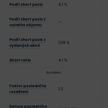
Podíl short pozic
4,1 %
Podíl short pozic z
--
volného objemu
Podíl short pozic z
1,09 %
vydaných akcií
Short ratio
4,1 %
Rozdělení
Faktor posledního
1:2
rozdělení
Datum posledního