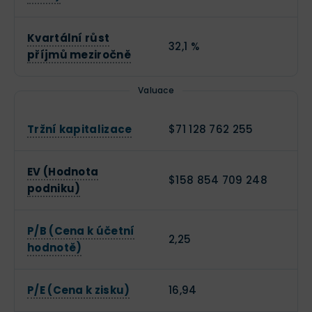
Kvartální růst
32,1 %
příjmů meziročně
Valuace
Tržní kapitalizace
$71 128 762 255
EV (Hodnota
$158 854 709 248
podniku)
P/B (Cena k účetní
2,25
hodnotě)
P/E (Cena k zisku)
16,94