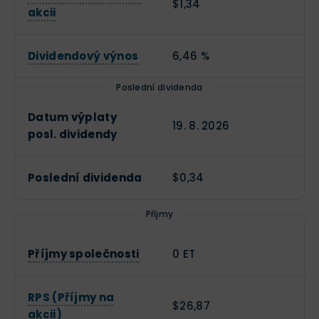
$1,34
akcii
Dividendový výnos
6,46 %
Poslední dividenda
Datum výplaty
19. 8. 2026
posl. dividendy
Poslední dividenda
$0,34
Příjmy
Příjmy společnosti
0 ET
RPS (Příjmy na
$26,87
akcii)