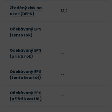
Zředěný zisk na
$1,2
akcii (DEPS)
Očekávaný EPS
--
(tento rok)
Očekávaný EPS
--
(příští rok)
Očekávaný EPS
--
(tento kvartál)
Očekávaný EPS
--
(příští kvartál)