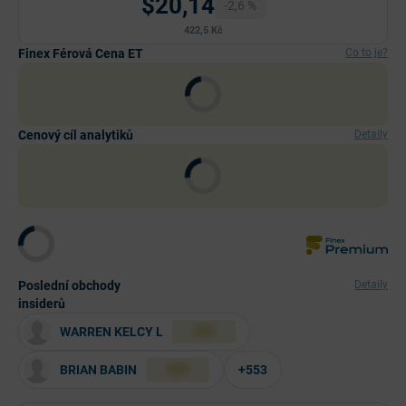
$20,14
-2,6 %
422,5 Kč
Finex Férová Cena ET
Co to je?
Cenový cíl analytiků
Detaily
Poslední obchody
Detaily
insiderů
WARREN KELCY L
XXX
BRIAN BABIN
+553
XXX