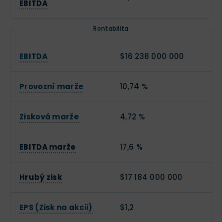
EBITDA
Rentabilita
EBITDA
$16 238 000 000
Provozní marže
10,74 %
Zisková marže
4,72 %
EBITDA marže
17,6 %
Hrubý zisk
$17 184 000 000
EPS (Zisk na akcii)
$1,2