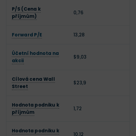
P/S (Cena k
0,76
příjmům)
Forward P/E
13,28
Účetní hodnota na
$9,03
akcii
Cílová cena Wall
$23,9
Street
Hodnota podniku k
1,72
příjmům
Hodnota podniku k
10,12