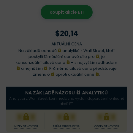
Koupit akcie ET!
$20,14
AKTUÁLNÍ CENA
Na základě odhadů
analytiků z Wall Street, kteří
poskytli 12měsíční cenové cíle pro
, je
konsenzuální cílová cena
– s nejvyšším odhadem
a nejnižším
. Průměrná cílová cena představuje
změnu o
oproti aktuální ceně
.
NA ZÁKLADĚ NÁZORU
ANALYTIKŮ
Analytici z Wall Street, kteří nedávno vydali doporučení ohledně
akcií ET.
XXX
XXX
XXX
NÍZKÝ CENOVÝ CÍL
PRŮM. CÍLOVÁ CENA
VYSOKÝ CENOVÝ CÍL