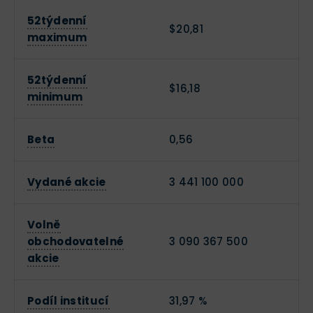
52týdenní
$20,81
maximum
52týdenní
$16,18
minimum
Beta
0,56
Vydané akcie
3 441 100 000
Volně
obchodovatelné
3 090 367 500
akcie
Podíl institucí
31,97 %