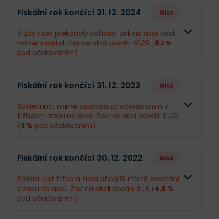
Fiskální rok končící 31. 12. 2024
Miss
Tržby i zisk překonaly odhady, zisk na akcii však
mírně zaostal. Zisk na akcii dosáhl $1,28 (
6.1 %
pod očekáváním).
Odhad
Skutečn
Fiskální rok končící 31. 12. 2023
Miss
Obrat
$80,35 mld.
$82,67 m
Společnost mírně zaostala za očekáváním v
tržbách i zisku na akcii. Zisk na akcii dosáhl $1,09
Příjmy
$5,03 mld.
$4,81 ml
(
9 %
pod očekáváním).
EPS
$1,36
$1,28
Odhad
Skutečn
Fiskální rok končící 30. 12. 2022
Miss
Obrat
$83,63 mld.
$78,59 
Co se stalo a co očekávat dál
Solidní růst tržeb a zisku převýšil mírné zaostání
Energy Transfer za rok 2024 reportovala rekordní
v zisku na akcii. Zisk na akcii dosáhl $1,4 (
4.8 %
Příjmy
$3,94 mld.
$3,94 ml
objemy i tržby, přestože čistý zisk na akcii mírně
pod očekáváním).
zaostal za očekáváním. Jako ex-CEO vidím firmu,
EPS
$1,2
$1,09
která úspěšně integrovala akvizice a díky efektivitě