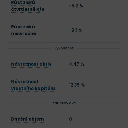
Růst zisků
-5,2 %
čtvrtletně R/R
Růst zisků
-9,1 %
meziročně
Výkonnost
Návratnost aktiv
4,47 %
Návratnost
12,35 %
vlastního kapitálu
Statistiky akcií
Dnešní objem
0