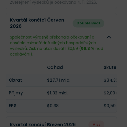
Zveřejnění výsledků je očekáváno 4. 11. 2026.
Odhad
Skuteč
Kvartál končící Červen
Double Beat
2026
Obrat
$28,09 mld.
--
Společnost výrazně překonala očekávání a
Příjmy
$1,27 mld.
--
dosáhla mimořádně silných hospodářských
výsledků. Zisk na akcii dosáhl $0,59 (
55.3 %
nad
EPS
$0,37
--
očekávání).
Odhad
Skutečnos
Obrat
$27,71 mld.
$34,33 mld
Příjmy
$1,32 mld.
$2,09 mld.
EPS
$0,38
$0,59
Kvartál končící Březen 2026
Miss