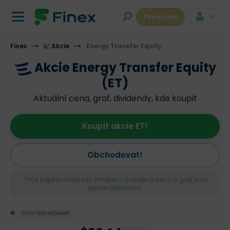
Premium
Finex
📈 Akcie
Energy Transfer Equity
Akcie Energy Transfer Equity
(ET)
Aktuální cena, graf, dividendy, kde koupit
Koupit akcie ET!
Obchodovat!
*Váš kapitál může být ohrožen • Uváděná cena a graf jsou
pouze orientační.
STAV TRHU NEZNÁMÝ