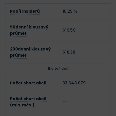
Podíl insiderů
10,29 %
50denní klouzavý
$19,59
průměr
200denní klouzavý
$18,38
průměr
Shortaři akcií
Počet short akcií
33 648 079
Počet short akcií
--
(min. měs.)