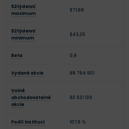
52týdenní
$71,98
maximum
52týdenní
$43,25
minimum
Beta
0,9
Vydané akcie
88 794 901
Volně
obchodovatelné
83 531 139
akcie
Podíl institucí
107,6 %