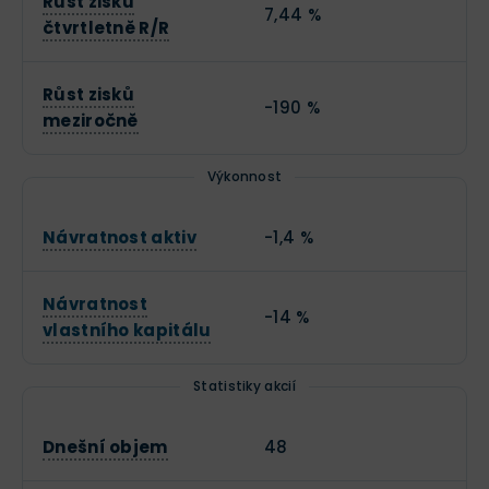
Růst zisků
7,44 %
čtvrtletně R/R
Růst zisků
-190 %
meziročně
Výkonnost
Návratnost aktiv
-1,4 %
Návratnost
-14 %
vlastního kapitálu
Statistiky akcií
Dnešní objem
48