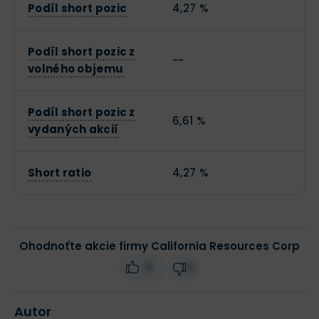
Podíl short pozic
4,27 %
Podíl short pozic z
--
volného objemu
Podíl short pozic z
6,61 %
vydaných akcií
Short ratio
4,27 %
Ohodnoťte akcie firmy California Resources Corp
0
0
Autor