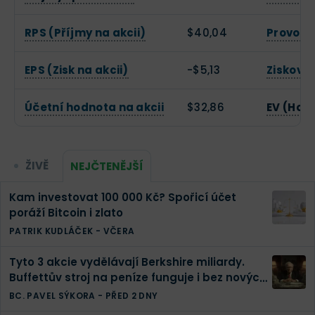
RPS (Příjmy na akcii)
$40,04
Provozn
EPS (Zisk na akcii)
-$5,13
Zisková
Účetní hodnota na akcii
$32,86
EV (Hod
ŽIVĚ
NEJČTENĚJŠÍ
Kam investovat 100 000 Kč? Spořicí účet
poráží Bitcoin i zlato
PATRIK KUDLÁČEK
-
VČERA
Tyto 3 akcie vydělávají Berkshire miliardy.
Buffettův stroj na peníze funguje i bez nových
investic
BC. PAVEL SÝKORA
-
PŘED 2 DNY