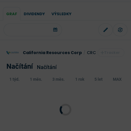
GRAF
DIVIDENDY
VÝSLEDKY
California Resources Corp
/
CRC
Načítání
Načítání
1 týd.
1 měs.
3 měs.
1 rok
5 let
MAX