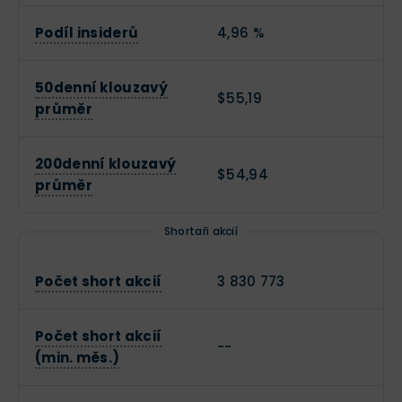
Podíl insiderů
4,96 %
50denní klouzavý
$55,19
průměr
200denní klouzavý
$54,94
průměr
Shortaři akcií
Počet short akcií
3 830 773
Počet short akcií
--
(min. měs.)