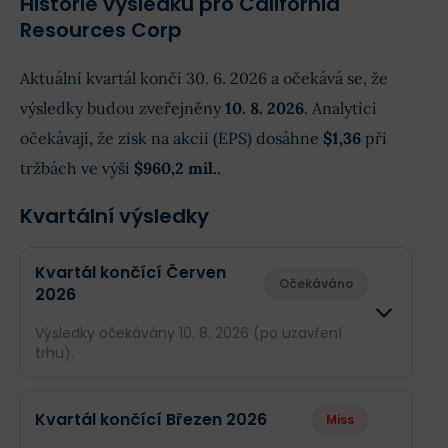
Historie výsledků pro California
Resources Corp
Aktuální kvartál končí 30. 6. 2026 a očekává se, že
výsledky budou zveřejněny
10. 8. 2026
. Analytici
očekávají, že zisk na akcii (EPS) dosáhne
$1,36
při
tržbách ve výši
$960,2 mil.
.
Kvartální výsledky
Kvartál končící Červen
Očekáváno
2026
Výsledky očekávány 10. 8. 2026 (po uzavření
trhu).
Odhad
Skutečn
Kvartál končící Březen 2026
Miss
Obrat
$960,2 mil.
--