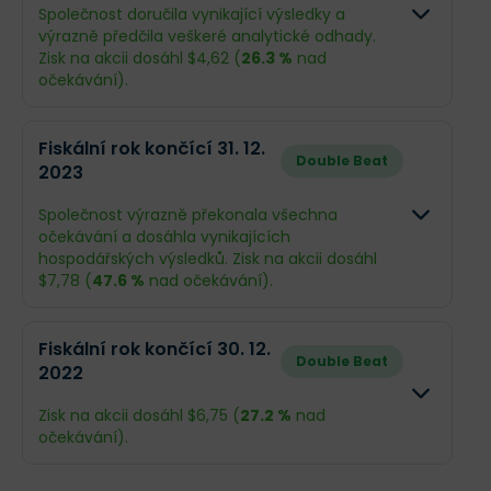
Společnost doručila vynikající výsledky a
výrazně předčila veškeré analytické odhady.
Zisk na akcii dosáhl $4,62 (
26.3 %
nad
očekávání).
Odhad
Skutečnos
Fiskální rok končící 31. 12.
Double Beat
2023
Obrat
$2,92 mld.
$2,96 mld.
Společnost výrazně překonala všechna
Příjmy
$320,1 mil.
$376 mil.
očekávání a dosáhla vynikajících
hospodářských výsledků. Zisk na akcii dosáhl
EPS
$3,66
$4,62
$7,78 (
47.6 %
nad očekávání).
Odhad
Skutečnos
Fiskální rok končící 30. 12.
Co se stalo a co očekávat dál
Double Beat
2022
Obrat
$2,56 mld.
$2,81 mld.
California Resources Corporation (CRC) má za
sebou mimořádně úspěšný rok, ve kterém díky
Zisk na akcii dosáhl $6,75 (
27.2 %
nad
akvizici společnosti Aera a efektivnímu snižování
Příjmy
$164 mil.
$564 mil.
očekávání).
nákladů výrazně překonala očekávání v zisku i
tržbách. Společnost se transformuje z čistého
EPS
$5,27
$7,78
těžaře ropy na lídra v oblasti energetiky a správy
Odhad
Skutečnos