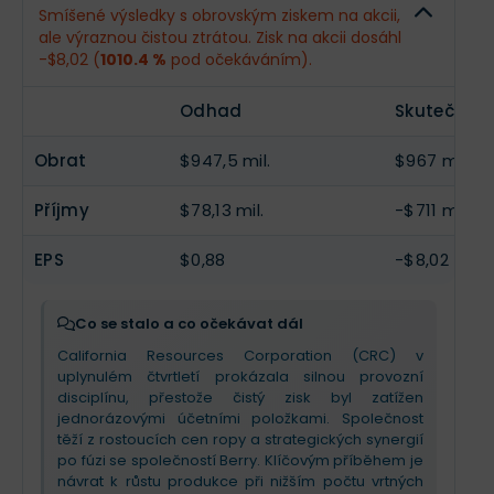
Smíšené výsledky s obrovským ziskem na akcii,
ale výraznou čistou ztrátou. Zisk na akcii dosáhl
Příjmy
$121 mil.
--
-$8,02 (
1010.4 %
pod očekáváním).
EPS
$1,36
--
Odhad
Skutečnos
Obrat
$947,5 mil.
$967 mil.
Příjmy
$78,13 mil.
-$711 mil.
EPS
$0,88
-$8,02
Co se stalo a co očekávat dál
California Resources Corporation (CRC) v
uplynulém čtvrtletí prokázala silnou provozní
disciplínu, přestože čistý zisk byl zatížen
jednorázovými účetními položkami. Společnost
těží z rostoucích cen ropy a strategických synergií
po fúzi se společností Berry. Klíčovým příběhem je
návrat k růstu produkce při nižším počtu vrtných