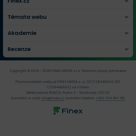
Finex.cz
Témata webu
Akademie
Recenze
Copyright © 2014 - 2026 FINEX MEDIA s.r.o.
Všechna práva vyhrazena.
Provozovatelem webu je FINEX MEDIA s.r.o. (IČO 08446563, DIČ
CZ08446563) se sídlem
Bělehradská 858/23, Praha 2 - Vinohrady, 120 00
Kontaktní e-mail:
info@finex.cz
, kontaktní telefon:
+420 704 183 785