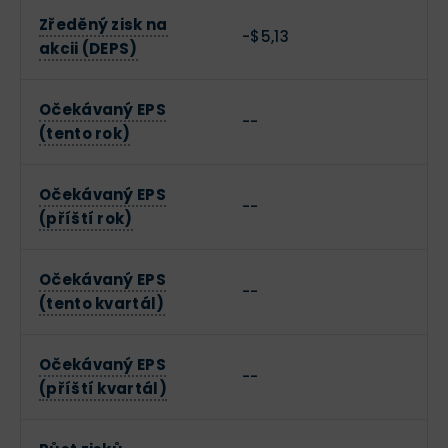
Zředěný zisk na
-$5,13
akcii (DEPS)
Očekávaný EPS
--
(tento rok)
Očekávaný EPS
--
(příští rok)
Očekávaný EPS
--
(tento kvartál)
Očekávaný EPS
--
(příští kvartál)