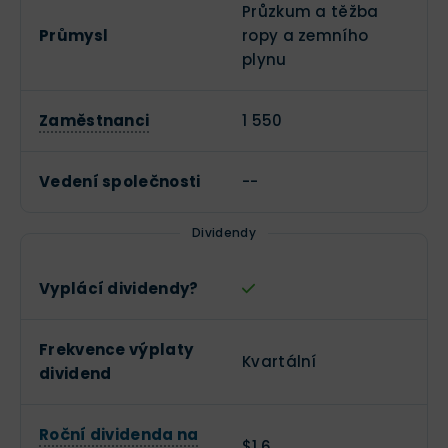
Průzkum a těžba
Průmysl
ropy a zemního
plynu
Zaměstnanci
1 550
Vedení společnosti
--
Dividendy
Vyplácí dividendy?
Frekvence výplaty
Kvartální
dividend
Roční dividenda na
$1,6