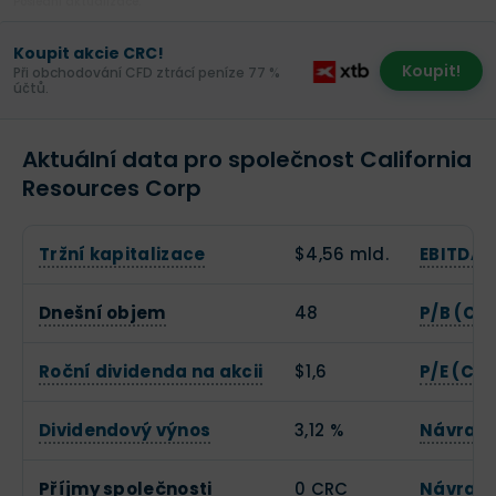
Poslední aktualizace:
Koupit akcie CRC!
Koupit!
Při obchodování CFD ztrácí peníze 77 %
účtů.
Aktuální data pro společnost California
Resources Corp
Tržní kapitalizace
$4,56 mld.
EBITDA
Dnešní objem
48
P/B (Ce
Roční dividenda na akcii
$1,6
P/E (Cen
Dividendový výnos
3,12 %
Návratn
Příjmy společnosti
0 CRC
Návratn