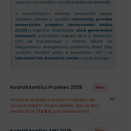
souprav, což svědčí o vysoké kapitálové efektivitě.
V nadcházejícím kvartálu investorům slibuje
zrychlení aktivity a spuštění
historicky prvního
komerčního projektu zachycování uhlíku
(CCS)
v Kalifornii. Očekávejte
silné generování
hotovosti
, pokračující odkupy akcií a dividendy.
CRC se transformuje z čistého těžaře na
integrovanou energetickou platformu, která díky
vlastním zdrojům plynu a pozemkům cílí i na
lukrativní trh datových center
a čisté energie.
Kvartál končící Prosinec 2025
Miss
Smíšené výsledky s vysokými tržbami, ale
výrazně slabším čistým ziskem. Zisk na akcii
dosáhl $0,14 (
72.6 %
pod očekáváním).
Odhad
Skutečno
Kvartál končící Září 2025
Miss