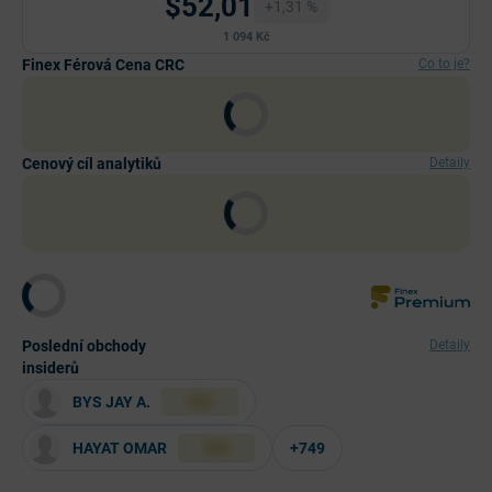
$52,01
+1,31 %
1 094 Kč
Finex Férová Cena CRC
Co to je?
Cenový cíl analytiků
Detaily
Poslední obchody
Detaily
insiderů
BYS JAY A.
XXX
HAYAT OMAR
+749
XXX