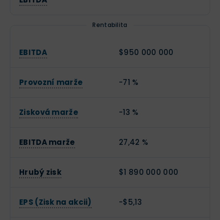
Rentabilita
EBITDA
$950 000 000
Provozní marže
-71 %
Zisková marže
-13 %
EBITDA marže
27,42 %
Hrubý zisk
$1 890 000 000
EPS (Zisk na akcii)
-$5,13