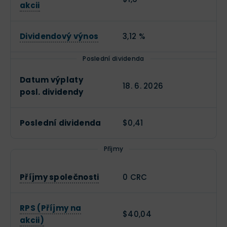
akcii
Dividendový výnos
3,12 %
Poslední dividenda
Datum výplaty
18. 6. 2026
posl. dividendy
Poslední dividenda
$0,41
Příjmy
Příjmy společnosti
0 CRC
RPS (Příjmy na
$40,04
akcii)