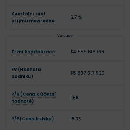
Kvartální růst
6,7 %
příjmů meziročně
Valuace
Tržní kapitalizace
$4 559 618 166
EV (Hodnota
$5 897 617 920
podniku)
P/B (Cena k účetní
1,56
hodnotě)
P/E (Cena k zisku)
15,33