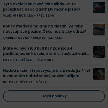
Tyto akcie jsou levné jako nikdy. Je to
příležitost, nebo past? My máme jasno!
VLADIMÍR RŮŽIČKA
-
PŘED 3 DNY
Konec medvědího trhu na dosah: Velryby
navyšují své pozice. Čeká nás brzký odraz?
ONDŘEJ HLAVÁČ
-
PŘED 23 HODINAMI
Máte volných 100 000 Kč? Zde jsou 4
podhodnocené akcie, které si zaslouží vaši
pozornost
PATRIK KUDLÁČEK
-
PŘED 2 DNY
Nudná akcie, která zvyšuje dividendu již 71 let.
Investorům nabízí snový pasivní příjem
BC. PAVEL SÝKORA
-
VČERA
Další novinky