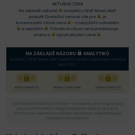
AKTUÁLNÍ CENA
Na základě odhadů
analytiků z Wall Street, kteří
poskytli 12měsíční cenové cíle pro
, je
konsenzuální cílová cena
– s nejvyšším odhadem
a nejnižším
. Průměrná cílová cena představuje
změnu o
oproti aktuální ceně
.
NA ZÁKLADĚ NÁZORU
ANALYTIKŮ
Analytici z Wall Street, kteří nedávno vydali doporučení ohledně
akcií CRC.
XXX
XXX
XXX
NÍZKÝ CENOVÝ CÍL
PRŮM. CÍLOVÁ CENA
VYSOKÝ CENOVÝ CÍL
Váš kapitál může být ohrožen • Uvedená cena a graf jsou
pouze informativní. Negarantujeme žádné výnosy a
informace uvedené na těchto stránkách nepředstavují
investiční poradenství.