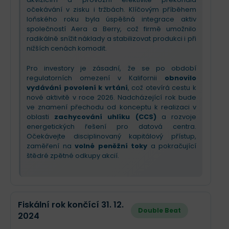
očekávání v zisku i tržbách. Klíčovým příběhem
loňského roku byla úspěšná integrace aktiv
společností Aera a Berry, což firmě umožnilo
radikálně snížit náklady a stabilizovat produkci i při
nižších cenách komodit.
Pro investory je zásadní, že se po období
regulatorních omezení v Kalifornii
obnovilo
vydávání povolení k vrtání
, což otevírá cestu k
nové aktivitě v roce 2026. Nadcházející rok bude
ve znamení přechodu od konceptu k realizaci v
oblasti
zachycování uhlíku (CCS)
a rozvoje
energetických řešení pro datová centra.
Očekávejte disciplinovaný kapitálový přístup,
zaměření na
volné peněžní toky
a pokračující
štědré zpětné odkupy akcií.
Fiskální rok končící 31. 12.
Double Beat
2024