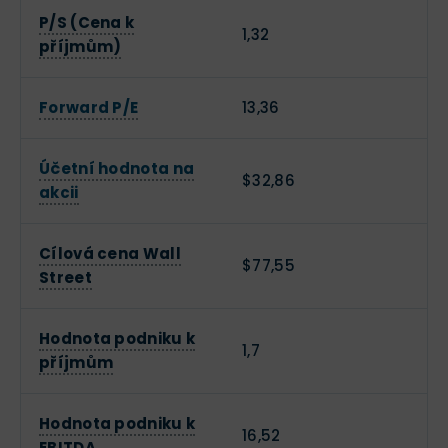
P/S (Cena k
1,32
příjmům)
Forward P/E
13,36
Účetní hodnota na
$32,86
akcii
Cílová cena Wall
$77,55
Street
Hodnota podniku k
1,7
příjmům
Hodnota podniku k
16,52
EBITDA