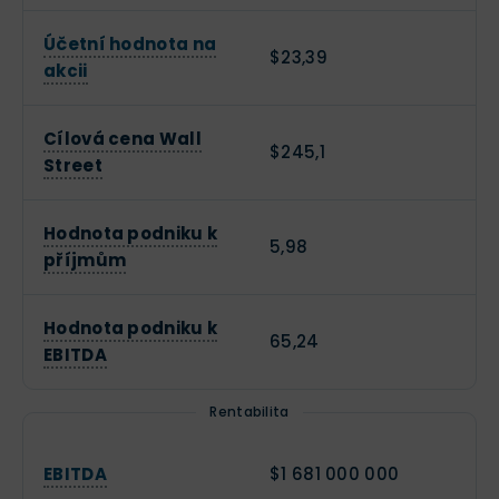
Účetní hodnota na
$23,39
akcii
Cílová cena Wall
$245,1
Street
Hodnota podniku k
5,98
příjmům
Hodnota podniku k
65,24
EBITDA
Rentabilita
EBITDA
$1 681 000 000