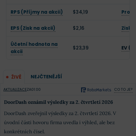
RPS (Příjmy na akcii)
$34,19
Provo
EPS (Zisk na akcii)
$2,16
Zisko
Účetní hodnota na
$23,39
EV (H
akcii
NEJČTENĚJŠÍ
ŽIVĚ
AKTUALIZACE
ZA
01:00
CO TO JE?
DoorDash oznámil výsledky za 2. čtvrtletí 2026
DoorDash zveřejnil výsledky za 2. čtvrtletí 2026. V
úvodní části hovoru firma uvedla i výhled, ale bez
konkrétních čísel.