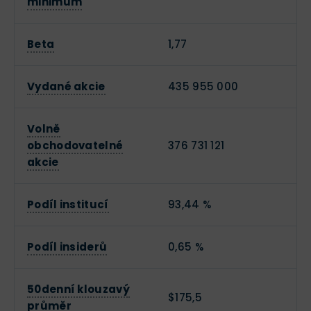
minimum
Beta
1,77
Vydané akcie
435 955 000
Volně
obchodovatelné
376 731 121
akcie
Podíl institucí
93,44 %
Podíl insiderů
0,65 %
50denní klouzavý
$175,5
průměr