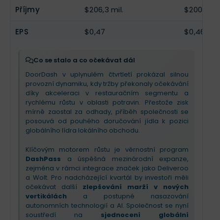
Příjmy
$206,3 mil.
$200 mil.
EPS
$0,47
$0,46
Co se stalo a co očekávat dál
DoorDash v uplynulém čtvrtletí prokázal silnou
provozní dynamiku, kdy tržby překonaly očekávání
díky akceleraci v restauračním segmentu a
rychlému růstu v oblasti potravin. Přestože zisk
mírně zaostal za odhady, příběh společnosti se
posouvá od pouhého doručování jídla k pozici
globálního lídra lokálního obchodu.
Klíčovým motorem růstu je věrnostní program
DashPass
a úspěšná mezinárodní expanze,
zejména v rámci integrace značek jako Deliveroo
a Wolt. Pro nadcházející kvartál by investoři měli
očekávat další
zlepšování marží v nových
vertikálách
a postupné nasazování
autonomních technologií a AI. Společnost se nyní
soustředí na
sjednocení globální