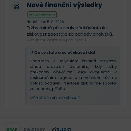
Nové finanční výsledky
PRÁVĚ NAHLÁŠENO
Nahlášeno 5. 8. 2026
Tržby mírně překonaly očekávání, ale
ziskovost zaostala za odhady analytiků.
Zveřejněny výsledky v posl. týdnu
Co se stalo a co očekávat dál
DoorDash v uplynulém čtvrtletí prokázal
silnou provozní dynamiku, kdy tržby
překonaly očekávání díky akceleraci v
restauračním segmentu a rychlému růstu v
oblasti potravin. Přestože zisk mírně zaostal
za odhady, příběh...
Přečtěte si celé shrnutí
GRAF
DIVIDENDY
VÝSLEDKY