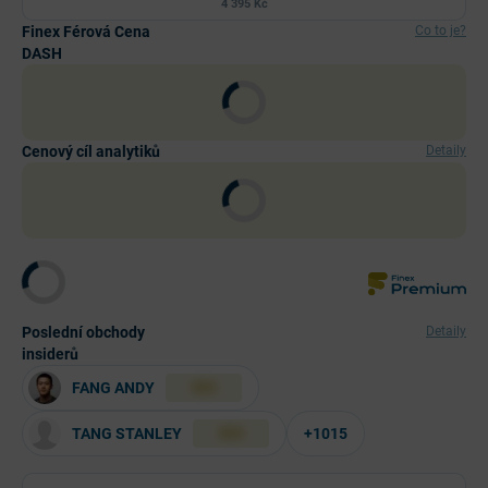
4 395 Kč
Finex Férová Cena
Co to je?
DASH
Cenový cíl analytiků
Detaily
Poslední obchody
Detaily
insiderů
FANG ANDY
XXX
TANG STANLEY
+1015
XXX