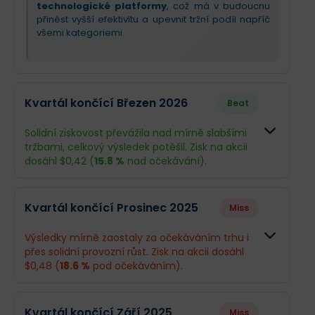
technologické platformy
, což má v budoucnu
přinést vyšší efektivitu a upevnit tržní podíl napříč
všemi kategoriemi.
Kvartál končící Březen 2026
Beat
Solidní ziskovost převážila nad mírně slabšími
tržbami, celkový výsledek potěšil. Zisk na akcii
dosáhl $0,42 (
15.8 %
nad očekávání).
Odhad
Skutečno
Kvartál končící Prosinec 2025
Miss
Obrat
$4,15 mld.
$4,04 mld.
Výsledky mírně zaostaly za očekáváním trhu i
přes solidní provozní růst. Zisk na akcii dosáhl
Příjmy
$160,5 mil.
$183 mil.
$0,48 (
18.6 %
pod očekáváním).
EPS
$0,36
$0,42
Odhad
Skutečno
Kvartál končící Září 2025
Miss