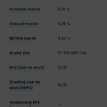
Provozní marže
5,25 %
Zisková marže
6,29 %
EBITDA marže
11,42 %
Hrubý zisk
$7 619 999 744
EPS (Zisk na akcii)
$2,16
Zředěný zisk na
$2,16
akcii (DEPS)
Očekávaný EPS
--