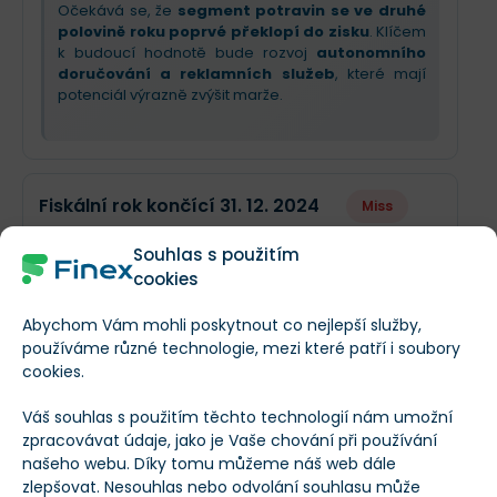
Očekává se, že
segment potravin se ve druhé
polovině roku poprvé překlopí do zisku
. Klíčem
k budoucí hodnotě bude rozvoj
autonomního
doručování a reklamních služeb
, které mají
potenciál výrazně zvýšit marže.
Fiskální rok končící 31. 12. 2024
Miss
Stabilní výsledky v souladu s odhady s mírným
Souhlas s použitím
překonáním celkových tržeb. Zisk na akcii
cookies
dosáhl $0,29 (
3.5 %
pod očekáváním).
Abychom Vám mohli poskytnout co nejlepší služby,
Odhad
Skutečn
používáme různé technologie, mezi které patří i soubory
Fiskální rok končící 31. 12. 2023
cookies.
Miss
Obrat
$10,69 mld.
$10,72 ml
Váš souhlas s použitím těchto technologií nám umožní
Zisk na akcii dosáhl -$1,42 (
21.8 %
pod
zpracovávat údaje, jako je Vaše chování při používání
očekáváním).
Příjmy
$125,3 mil.
$123 mil.
našeho webu. Díky tomu můžeme náš web dále
zlepšovat. Nesouhlas nebo odvolání souhlasu může
Odhad
Skutečno