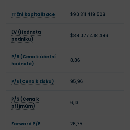
Tržní kapitalizace
$90 311 419 508
EV (Hodnota
$88 077 418 496
podniku)
P/B (Cena k účetní
8,86
hodnotě)
P/E (Cena k zisku)
95,96
P/S (Cena k
6,13
příjmům)
Forward P/E
26,75