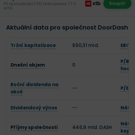
Koupit!
Při obchodování CFD ztrácí peníze 77 %
účtů.
Aktuální data pro společnost DoorDash
Tržní kapitalizace
$90,31 mld.
EBITD
P/B (
Dnešní objem
0
hodn
Roční dividenda na
--
P/E (
akcii
Dividendový výnos
--
Návra
Návra
Příjmy společnosti
446,9 mld. DASH
kapit