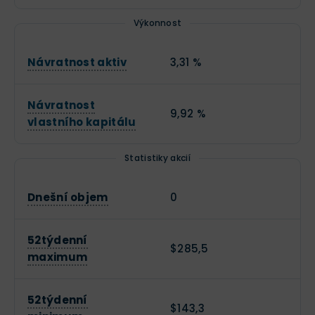
Výkonnost
Návratnost aktiv
3,31 %
Návratnost
9,92 %
vlastního kapitálu
Statistiky akcií
Dnešní objem
0
52týdenní
$285,5
maximum
52týdenní
$143,3