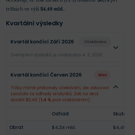
tržbách ve výši
$4,49 mld.
.
Kvartální výsledky
Kvartál končící Září 2026
Očekáváno
Zveřejnění výsledků je očekáváno 4. 11. 2026.
Odhad
Skuteč
Kvartál končící Červen 2026
Miss
Obrat
$4,49 mld.
--
Tržby mírně překonaly očekávání, ale ziskovost
zaostala za odhady analytiků. Zisk na akcii
Příjmy
$324,6 mil.
--
dosáhl $0,46 (
1.4 %
pod očekáváním).
EPS
$0,73
--
Odhad
Skutečno
Obrat
$4,34 mld.
$4,45 mld