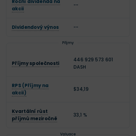
Roční dividenda na
--
akcii
Dividendový výnos
--
Příjmy
446 929 573 601
Příjmy společnosti
DASH
RPS (Příjmy na
$34,19
akcii)
Kvartální růst
33,1 %
příjmů meziročně
Valuace