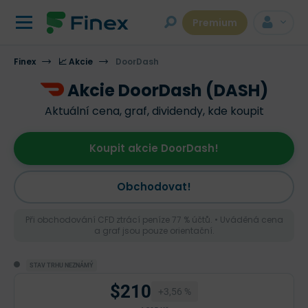
Premium
Finex
📈 Akcie
DoorDash
Akcie DoorDash (DASH)
Aktuální cena, graf, dividendy, kde koupit
Koupit akcie DoorDash!
Obchodovat!
Při obchodování CFD ztrácí peníze 77 % účtů. • Uváděná cena
a graf jsou pouze orientační.
STAV TRHU NEZNÁMÝ
$210
+3,56 %