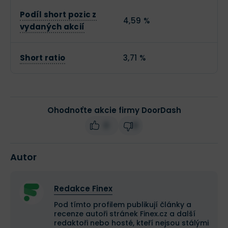
Podíl short pozic z
4,59 %
vydaných akcií
Short ratio
3,71 %
Ohodnoťte akcie firmy DoorDash
0
0
Autor
Redakce Finex
Pod tímto profilem publikují články a
recenze autoři stránek Finex.cz a další
redaktoři nebo hosté, kteří nejsou stálými