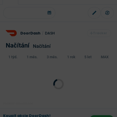
DoorDash
/
DASH
Načítání
Načítání
1 týd.
1 měs.
3 měs.
1 rok
5 let
MAX
Poslední aktualizace:
Koupit akcie DoorDash!