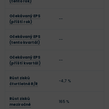
(tento rok)
Očekávaný EPS
--
(příští rok)
Očekávaný EPS
--
(tento kvartál)
Očekávaný EPS
--
(příští kvartál)
Růst zisků
-4,7 %
čtvrtletně R/R
Růst zisků
165 %
meziročně