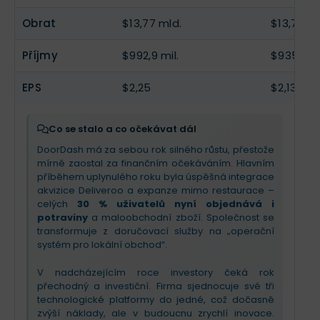
technologické platformy a integraci nedávné
rozvozu jídla k „operačnímu systému pro lokální
akvizice Deliveroo.
obchod“. Klíčovým očekáváním pro zbytek roku je
Obrat
$13,77 mld.
$13,72 ml
dosažení kladné ziskovosti v segmentu
Společnost se transformuje z pouhého
potravin a maloobchodu
a postupné
Příjmy
$992,9 mil.
$935 mil.
doručovatele jídla na „obchod se vším ve vašem
zrychlování růstu
díky synergiím z globální
městě“, přičemž silně sází na automatizaci a
technologické sítě.
maloobchodní fulfillment. Investoři by měli v
EPS
$2,25
$2,13
příštím kvartále očekávat
pokračující tlak na
marže
kvůli těmto strategickým výdajům, které
mají zajistit
dlouhodobý růst
. Příběh se posouvá
Co se stalo a co očekávat dál
od čisté ziskovosti k budování infrastruktury pro
DoorDash má za sebou rok silného růstu, přestože
novou éru lokálního obchodu, což vyžaduje
mírně zaostal za finančním očekáváním. Hlavním
trpělivost s dočasně vyššími náklady.
příběhem uplynulého roku byla úspěšná integrace
akvizice Deliveroo a expanze mimo restaurace –
celých
30 % uživatelů nyní objednává i
potraviny
a maloobchodní zboží. Společnost se
transformuje z doručovací služby na „operační
systém pro lokální obchod“.
V nadcházejícím roce investory čeká rok
přechodný a investiční. Firma sjednocuje své tři
technologické platformy do jedné, což dočasně
zvýší náklady, ale v budoucnu zrychlí inovace.