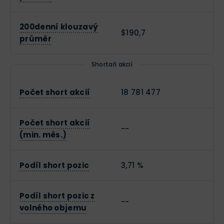
200denní klouzavý
$190,7
průměr
Shortaři akcií
Počet short akcií
18 781 477
Počet short akcií
--
(min. měs.)
Podíl short pozic
3,71 %
Podíl short pozic z
--
volného objemu