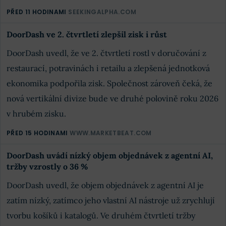
PŘED 11 HODINAMI
SEEKINGALPHA.COM
DoorDash ve 2. čtvrtletí zlepšil zisk i růst
DoorDash uvedl, že ve 2. čtvrtletí rostl v doručování z
restaurací, potravinách i retailu a zlepšená jednotková
ekonomika podpořila zisk. Společnost zároveň čeká, že
nová vertikální divize bude ve druhé polovině roku 2026
v hrubém zisku.
PŘED 15 HODINAMI
WWW.MARKETBEAT.COM
DoorDash uvádí nízký objem objednávek z agentní AI,
tržby vzrostly o 36 %
DoorDash uvedl, že objem objednávek z agentní AI je
zatím nízký, zatímco jeho vlastní AI nástroje už zrychlují
tvorbu košíků i katalogů. Ve druhém čtvrtletí tržby