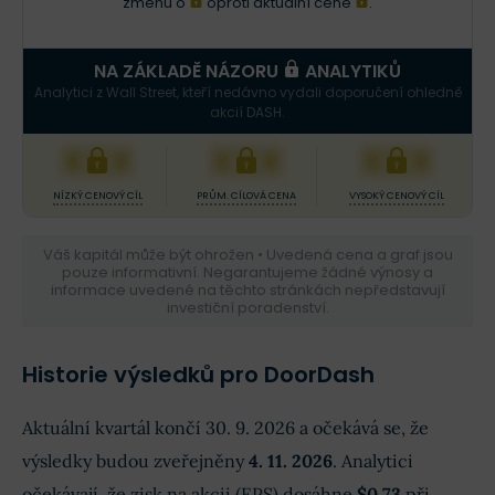
změnu o
oproti aktuální ceně
.
NA ZÁKLADĚ NÁZORU
ANALYTIKŮ
Analytici z Wall Street, kteří nedávno vydali doporučení ohledně
akcií DASH.
XXX
XXX
XXX
NÍZKÝ CENOVÝ CÍL
PRŮM. CÍLOVÁ CENA
VYSOKÝ CENOVÝ CÍL
Váš kapitál může být ohrožen • Uvedená cena a graf jsou
pouze informativní. Negarantujeme žádné výnosy a
informace uvedené na těchto stránkách nepředstavují
investiční poradenství.
Historie výsledků pro DoorDash
Aktuální kvartál končí 30. 9. 2026 a očekává se, že
výsledky budou zveřejněny
4. 11. 2026
. Analytici
očekávají, že zisk na akcii (EPS) dosáhne
$0,73
při