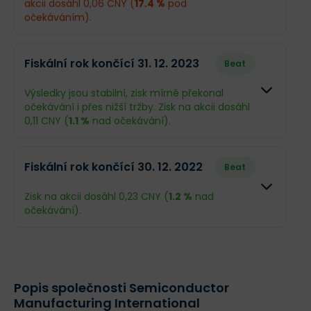
akcii dosáhl 0,06 CNY (
17.4 %
pod
očekáváním).
Odhad
Skutečn
Fiskální rok končící 31. 12. 2023
Beat
Obrat
57,17 mld. CNY
58,61 ml
Výsledky jsou stabilní, zisk mírně překonal
očekávání i přes nižší tržby. Zisk na akcii dosáhl
Příjmy
4,24 mld. CNY
3,6 mld.
0,11 CNY (
1.1 %
nad očekávání).
EPS
0,073 CNY
0,06 CN
Odhad
Skuteč
Fiskální rok končící 30. 12. 2022
Beat
Obrat
45,53 mld. CNY
44,87 m
Zisk na akcii dosáhl 0,23 CNY (
1.2 %
nad
očekávání).
Příjmy
6,16 mld. CNY
6,41 ml
Odhad
Skuteč
EPS
0,11 CNY
0,11 CNY
Obrat
52,46 mld. CNY
50,64 m
Popis společnosti Semiconductor
Manufacturing International
Příjmy
12,62 mld. CNY
12,66 ml