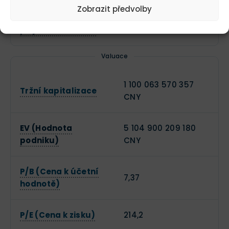
Zobrazit předvolby
Kvartální růst
11,5 %
příjmů meziročně
Valuace
1 100 063 570 357
Tržní kapitalizace
CNY
EV (Hodnota
5 104 900 209 180
podniku)
CNY
P/B (Cena k účetní
7,37
hodnotě)
P/E (Cena k zisku)
214,2