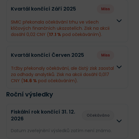
Odhad
Skutečn
Kvartál končící Září 2025
Miss
Obrat
17,17 mld. CNY
17,82 ml
SMIC překonala očekávání trhu ve všech
klíčových finančních ukazatelích. Zisk na akcii
Příjmy
1,33 mld. CNY
1,22 mld
dosáhl 0,02 CNY (
17.1 %
pod očekáváním).
EPS
0,024 CNY
0,021 CN
Odhad
Skuteč
Kvartál končící Červen 2025
Miss
Obrat
16,82 mld. CNY
16,96 ml
Tržby překonaly očekávání, ale čistý zisk zaostal
za odhady analytiků. Zisk na akcii dosáhl 0,017
Příjmy
1,37 mld. CNY
1,37 mld
CNY (
14.6 %
pod očekáváním).
EPS
0,024 CNY
0,02 CN
Roční výsledky
Odhad
Skutečn
Obrat
15,59 mld. CNY
15,84 ml
Fiskální rok končící 31. 12.
Očekáváno
2026
Příjmy
1,12 mld. CNY
950,1 mi
Datum zveřejnění výsledků zatím není známo.
EPS
0,019 CNY
0,017 CN