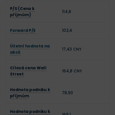
P/S (Cena k
114,8
příjmům)
Forward P/E
102,4
Účetní hodnota na
17,43 CNY
akcii
Cílová cena Wall
164,8 CNY
Street
Hodnota podniku k
78,93
příjmům
Hodnota podniku k
165,1