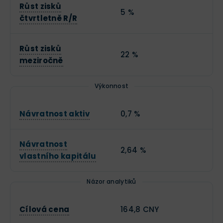
Růst zisků
5 %
čtvrtletně R/R
Růst zisků
22 %
meziročně
Výkonnost
Návratnost aktiv
0,7 %
Návratnost
2,64 %
vlastního kapitálu
Názor analytiků
Cílová cena
164,8 CNY