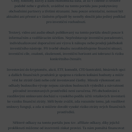
Ceny, hodnoty, kurzy a další ekonomická data, ať už v číselné či textové
podobě nebo v grafech, uváděné na tomto portálu jsou poskytovány
obchodními partnery a třetími stranami. Jsou pouze orientační, nemusí být
aktuální ani přesné a v žádném případě by neměly sloužit jako jediný podklad
pro investiční rozhodnutí.
Textový, video ani audio obsah publikovaný na tomto portálu slouží pouze k
informačním a vzdělávacím účelům. Nepředstavuje investiční poradenství,
individualizované doporučení ani výzvu k nákupu nebo prodeji jakéhokoli
investičního nástroje. Při tvorbě obsahu nezohledňujeme finanční situaci,
investiční cíle, znalosti, zkušenosti, investiční horizont ani toleranci k riziku
konkrétního čtenáře.
Investování do kryptoměn, akcií, ETF, komodit, CFD kontraktů, binárních opcí
a dalších finančních produktů je spojeno s rizikem kolísání hodnoty a může
vést ke ztrátě části nebo celé investované částky. Minulá výkonnost ani
odhady budoucího vývoje nejsou zárukou budoucích výsledků a návratnost
původně investovaných prostředků není zaručena. Při obchodování s
rozdílovými smlouvami dochází u vysokého podílu účtů retailových investorů
ke vzniku finanční ztráty. Měli byste zvážit, zda rozumíte tomu, jak rozdílové
smlouvy fungují, a zda si můžete dovolit vysoké riziko ztráty svých finančních
prostředků.
Některé odkazy na tomto portálu jsou tzv. affiliate odkazy, díky jejichž
prokliknutí můžeme od inzerentů získat provizi. Ta nám pomáhá financovat