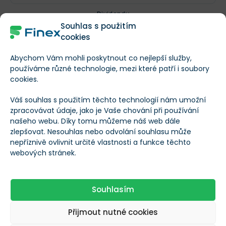
Dividendy
Souhlas s použitím
cookies
Vyplácí dividendy?
Abychom Vám mohli poskytnout co nejlepší služby,
používáme různé technologie, mezi které patří i soubory
Roční dividenda na
--
cookies.
akcii
Váš souhlas s použitím těchto technologií nám umožní
zpracovávat údaje, jako je Vaše chování při používání
Dividendový výnos
--
našeho webu. Díky tomu můžeme náš web dále
zlepšovat. Nesouhlas nebo odvolání souhlasu může
nepříznivě ovlivnit určité vlastnosti a funkce těchto
Příjmy
webových stránek.
Příjmy společnosti
0 SMIC
Souhlasím
RPS (Příjmy na
1,2 CNY
Přijmout nutné cookies
akcii)