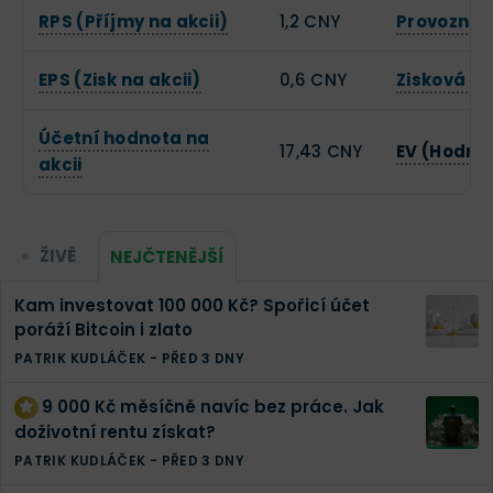
RPS (Příjmy na akcii)
1,2 CNY
Provozní 
EPS (Zisk na akcii)
0,6 CNY
Zisková m
Účetní hodnota na
17,43 CNY
EV (Hodno
akcii
ŽIVĚ
NEJČTENĚJŠÍ
Kam investovat 100 000 Kč? Spořicí účet
poráží Bitcoin i zlato
PATRIK KUDLÁČEK
-
PŘED 3 DNY
9 000 Kč měsíčně navíc bez práce. Jak
doživotní rentu získat?
PATRIK KUDLÁČEK
-
PŘED 3 DNY