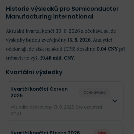
Historie výsledků pro Semiconductor
Manufacturing International
Aktuální kvartál končí 30. 6. 2026 a očekává se, že
výsledky budou zveřejněny
13. 8. 2026
. Analytici
očekávají, že zisk na akcii (EPS) dosáhne
0,04 CNY
při
tržbách ve výši
19,48 mld. CNY
.
Kvartální výsledky
Kvartál končící Červen
Očekáváno
2026
Výsledky očekávány 13. 8. 2026 (po uzavření
trhu).
Odhad
Sku
Kvartál končící Březen 2026
Miss