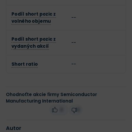
Podíl short pozic z
--
volného objemu
Podíl short pozic z
--
vydaných akcií
Short ratio
--
Ohodnoťte akcie firmy Semiconductor
Manufacturing International
0
0
Autor