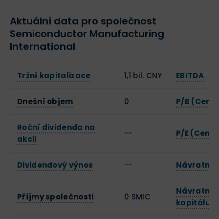
Aktuální data pro společnost
Semiconductor Manufacturing
International
Tržní kapitalizace
1,1 bil. CNY
EBITDA
Dnešní objem
0
P/B (Cena 
Roční dividenda na
--
P/E (Cena 
akcii
Dividendový výnos
--
Návratnos
Návratnos
Příjmy společnosti
0 SMIC
kapitálu