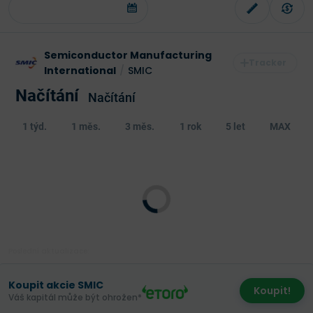
Semiconductor Manufacturing
International
/
SMIC
Načítání
Načítání
1 týd.
1 měs.
3 měs.
1 rok
5 let
MAX
Poslední aktualizace:
Koupit akcie SMIC
Koupit!
Váš kapitál může být ohrožen*