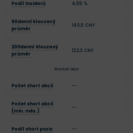
Podíl insiderů
4,55 %
50denní klouzavý
140,5 CNY
průměr
200denní klouzavý
122,3 CNY
průměr
Shortaři akcií
Počet short akcií
--
Počet short akcií
--
(min. měs.)
Podíl short pozic
--