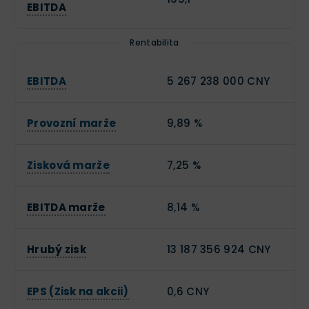
EBITDA
Rentabilita
EBITDA
5 267 238 000 CNY
Provozní marže
9,89 %
Zisková marže
7,25 %
EBITDA marže
8,14 %
Hrubý zisk
13 187 356 924 CNY
EPS (Zisk na akcii)
0,6 CNY