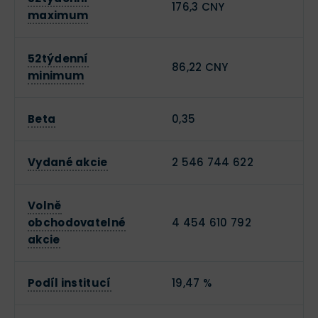
176,3 CNY
maximum
52týdenní
86,22 CNY
minimum
Beta
0,35
Vydané akcie
2 546 744 622
Volně
obchodovatelné
4 454 610 792
akcie
Podíl institucí
19,47 %