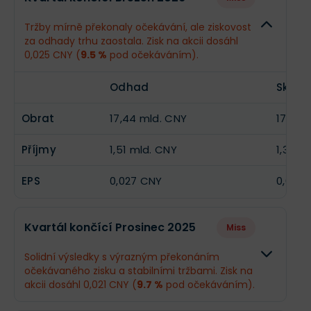
Obrat
19,48 mld. CNY
--
Tržby mírně překonaly očekávání, ale ziskovost
za odhady trhu zaostala. Zisk na akcii dosáhl
Příjmy
2,16 mld. CNY
--
0,025 CNY (
9.5 %
pod očekáváním).
EPS
0,04 CNY
--
Odhad
Skute
Obrat
17,44 mld. CNY
17,7 m
Příjmy
1,51 mld. CNY
1,37 m
EPS
0,027 CNY
0,025
Kvartál končící Prosinec 2025
Miss
Solidní výsledky s výrazným překonáním
očekávaného zisku a stabilními tržbami. Zisk na
akcii dosáhl 0,021 CNY (
9.7 %
pod očekáváním).