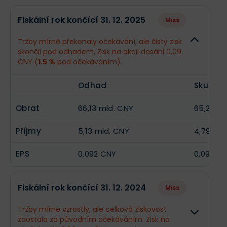
Odhad
Sku
Fiskální rok končící 31. 12. 2025
Miss
Obrat
78,09 mld. CNY
--
Tržby mírně překonaly očekávání, ale čistý zisk
skončil pod odhadem. Zisk na akcii dosáhl 0,09
Příjmy
7,4 mld. CNY
--
CNY (
1.5 %
pod očekáváním).
EPS
0,14 CNY
--
Odhad
Skutečn
Obrat
66,13 mld. CNY
65,25 m
Příjmy
5,13 mld. CNY
4,79 mld
EPS
0,092 CNY
0,09 CN
Fiskální rok končící 31. 12. 2024
Miss
Tržby mírně vzrostly, ale celková ziskovost
zaostala za původním očekáváním. Zisk na