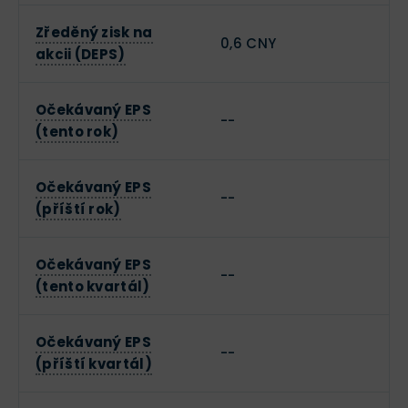
Zředěný zisk na
0,6 CNY
akcii (DEPS)
Očekávaný EPS
--
(tento rok)
Očekávaný EPS
--
(příští rok)
Očekávaný EPS
--
(tento kvartál)
Očekávaný EPS
--
(příští kvartál)