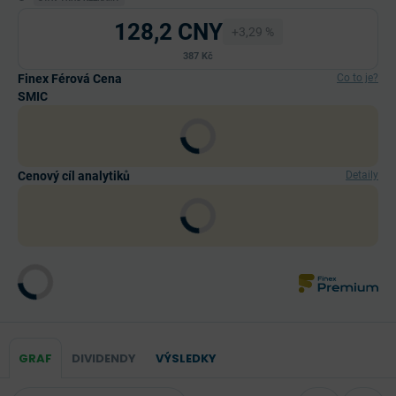
128,2 CNY
+3,29 %
387 Kč
Finex Férová Cena
Co to je?
SMIC
Cenový cíl analytiků
Detaily
GRAF
DIVIDENDY
VÝSLEDKY