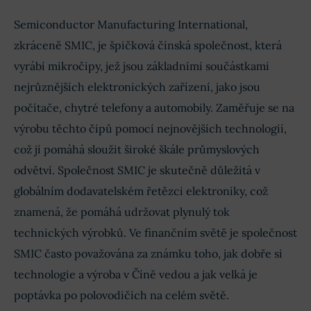
Semiconductor Manufacturing International,
EPS
0,23 CNY
0,23 CN
zkráceně SMIC, je špičková čínská společnost, která
vyrábí mikročipy, jež jsou základními součástkami
nejrůznějších elektronických zařízení, jako jsou
počítače, chytré telefony a automobily. Zaměřuje se na
výrobu těchto čipů pomocí nejnovějších technologií,
což jí pomáhá sloužit široké škále průmyslových
odvětví. Společnost SMIC je skutečně důležitá v
globálním dodavatelském řetězci elektroniky, což
znamená, že pomáhá udržovat plynulý tok
technických výrobků. Ve finančním světě je společnost
SMIC často považována za známku toho, jak dobře si
technologie a výroba v Číně vedou a jak velká je
poptávka po polovodičích na celém světě.