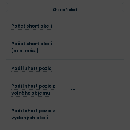
Shortaři akcií
Počet short akcií
--
Počet short akcií
--
(min. měs.)
Podíl short pozic
--
Podíl short pozic z
--
volného objemu
Podíl short pozic z
--
vydaných akcií