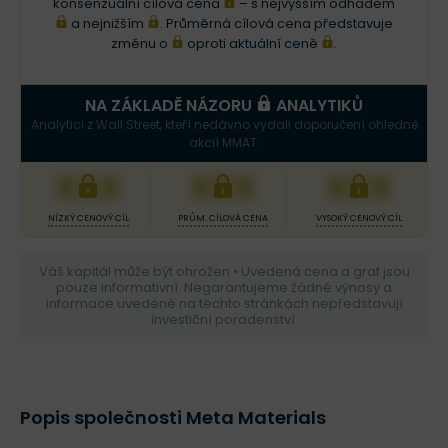
konsenzuální cílová cena
– s nejvyšším odhadem
a nejnižším
. Průměrná cílová cena představuje
změnu o
oproti aktuální ceně
.
NA ZÁKLADĚ NÁZORU
ANALYTIKŮ
Analytici z Wall Street, kteří nedávno vydali doporučení ohledně
akcií MMAT.
XXX
XXX
XXX
NÍZKÝ CENOVÝ CÍL
PRŮM. CÍLOVÁ CENA
VYSOKÝ CENOVÝ CÍL
Váš kapitál může být ohrožen • Uvedená cena a graf jsou
pouze informativní. Negarantujeme žádné výnosy a
informace uvedené na těchto stránkách nepředstavují
investiční poradenství.
Popis společnosti Meta Materials