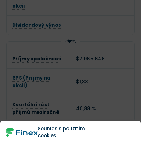
--
akcii
Dividendový výnos
--
Příjmy
Příjmy společnosti
$7 965 646
RPS (Příjmy na
$1,38
akcii)
Kvartální růst
40,88 %
příjmů meziročně
Souhlas s použitím
Valuace
cookies