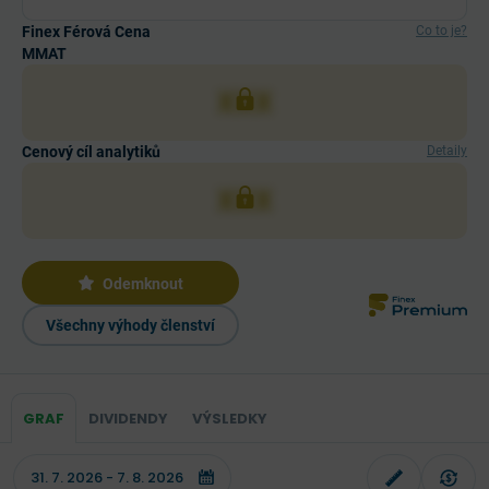
Finex Férová Cena
Co to je?
MMAT
XXX
Cenový cíl analytiků
Detaily
XXX
Odemknout
Všechny výhody členství
GRAF
DIVIDENDY
VÝSLEDKY