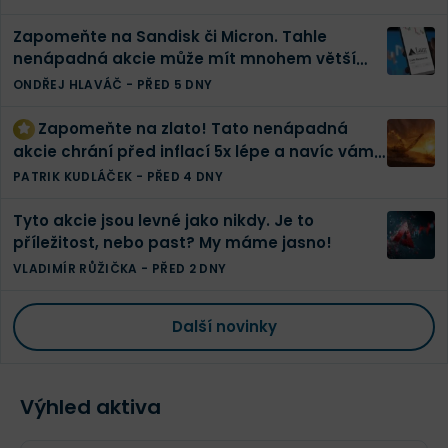
Zapomeňte na Sandisk či Micron. Tahle
nenápadná akcie může mít mnohem větší
potenciál
ONDŘEJ HLAVÁČ
-
PŘED 5 DNY
Zapomeňte na zlato! Tato nenápadná
akcie chrání před inflací 5x lépe a navíc vám
vyplatí tučnou dividendu
PATRIK KUDLÁČEK
-
PŘED 4 DNY
Tyto akcie jsou levné jako nikdy. Je to
příležitost, nebo past? My máme jasno!
VLADIMÍR RŮŽIČKA
-
PŘED 2 DNY
Další novinky
Výhled aktiva