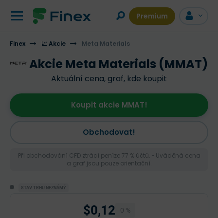
Premium
Finex
📈 Akcie
Meta Materials
Akcie Meta Materials (MMAT)
Aktuální cena, graf, kde koupit
Koupit akcie MMAT!
Obchodovat!
Při obchodování CFD ztrácí peníze 77 % účtů. • Uváděná cena
a graf jsou pouze orientační.
STAV TRHU NEZNÁMÝ
$0,12
0 %