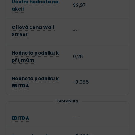
Účetní hodnota na
$2,97
akcii
Cílová cena Wall
--
Street
Hodnota podniku k
0,26
příjmům
Hodnota podniku k
-0,055
EBITDA
Rentabilita
EBITDA
--