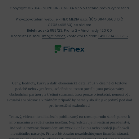
Copyright © 2014 - 2026 FINEX MEDIA s.r.o.
Všechna práva vyhrazena.
Provozovatelem webu je FINEX MEDIA s.r.o. (IČO 08446563, DIČ
CZ08446563) se sídlem
Bělehradská 858/23, Praha 2 - Vinohrady, 120 00
Kontaktní e-mail:
info@finex.cz
, kontaktní telefon:
+420 704 183 785
Ceny, hodnoty, kurzy a další ekonomická data, ať už v číselné či textové
podobě nebo v grafech, uváděné na tomto portálu jsou poskytovány
obchodními partnery a třetími stranami. Jsou pouze orientační, nemusí být
aktuální ani přesné a v žádném případě by neměly sloužit jako jediný podklad
pro investiční rozhodnutí.
Textový, video ani audio obsah publikovaný na tomto portálu slouží pouze k
informačním a vzdělávacím účelům. Nepředstavuje investiční poradenství,
individualizované doporučení ani výzvu k nákupu nebo prodeji jakéhokoli
investičního nástroje. Při tvorbě obsahu nezohledňujeme finanční situaci,
investiční cíle, znalosti, zkušenosti, investiční horizont ani toleranci k riziku