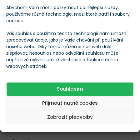
Tržní kapitalizace
$656 494
Abychom Vám mohli poskytnout co nejlepší služby,
používáme různé technologie, mezi které patří i soubory
cookies.
EV (Hodnota
$2 083 941
podniku)
Váš souhlas s použitím těchto technologií nám umožní
zpracovávat údaje, jako je Vaše chování při používání
našeho webu. Díky tomu můžeme náš web dále
P/B (Cena k účetní
zlepšovat. Nesouhlas nebo odvolání souhlasu může
0,039
hodnotě)
nepříznivě ovlivnit určité vlastnosti a funkce těchto
webových stránek.
P/E (Cena k zisku)
-0,0017
Souhlasím
P/S (Cena k
0,082
Přijmout nutné cookies
příjmům)
Zobrazit předvolby
Forward P/E
-0,075