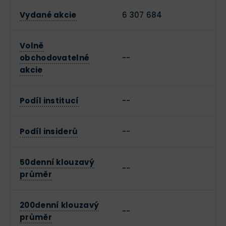
Vydané akcie
6 307 684
Volně
obchodovatelné
--
akcie
Podíl institucí
--
Podíl insiderů
--
50denní klouzavý
--
průměr
200denní klouzavý
--
průměr