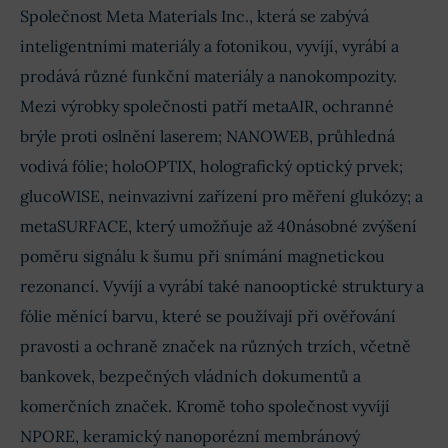
Společnost Meta Materials Inc., která se zabývá
inteligentními materiály a fotonikou, vyvíjí, vyrábí a
prodává různé funkční materiály a nanokompozity.
Mezi výrobky společnosti patří metaAIR, ochranné
brýle proti oslnění laserem; NANOWEB, průhledná
vodivá fólie; holoOPTIX, holografický optický prvek;
glucoWISE, neinvazivní zařízení pro měření glukózy; a
metaSURFACE, který umožňuje až 40násobné zvýšení
poměru signálu k šumu při snímání magnetickou
rezonancí. Vyvíjí a vyrábí také nanooptické struktury a
fólie měnící barvu, které se používají při ověřování
pravosti a ochraně značek na různých trzích, včetně
bankovek, bezpečných vládních dokumentů a
komerčních značek. Kromě toho společnost vyvíjí
NPORE, keramický nanoporézní membránový