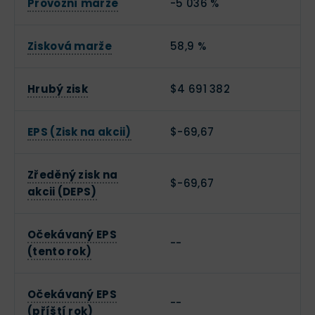
Provozní marže
-5 036 %
Zisková marže
58,9 %
Hrubý zisk
$4 691 382
EPS (Zisk na akcii)
$-69,67
Zředěný zisk na
$-69,67
akcii (DEPS)
Očekávaný EPS
--
(tento rok)
Očekávaný EPS
--
(příští rok)