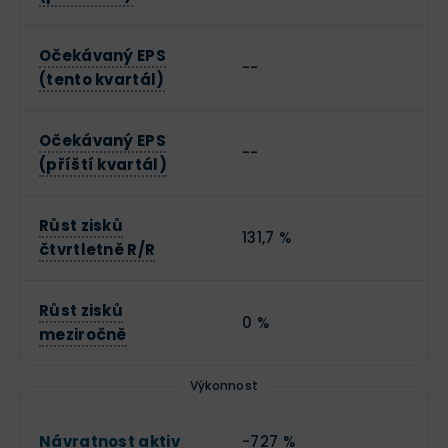
Očekávaný EPS
--
(tento kvartál)
Očekávaný EPS
--
(příští kvartál)
Růst zisků
131,7 %
čtvrtletně R/R
Růst zisků
0 %
meziročně
Výkonnost
Návratnost aktiv
-727 %