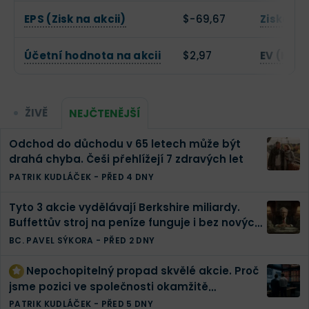
EPS (Zisk na akcii)
$-69,67
Zisková
Účetní hodnota na akcii
$2,97
EV (Hod
ŽIVĚ
NEJČTENĚJŠÍ
Odchod do důchodu v 65 letech může být
drahá chyba. Češi přehlížejí 7 zdravých let
PATRIK KUDLÁČEK
-
PŘED 4 DNY
Tyto 3 akcie vydělávají Berkshire miliardy.
Buffettův stroj na peníze funguje i bez nových
investic
BC. PAVEL SÝKORA
-
PŘED 2 DNY
Nepochopitelný propad skvělé akcie. Proč
jsme pozici ve společnosti okamžitě
zdvojnásobili | Finex akciové portfolio
PATRIK KUDLÁČEK
-
PŘED 5 DNY