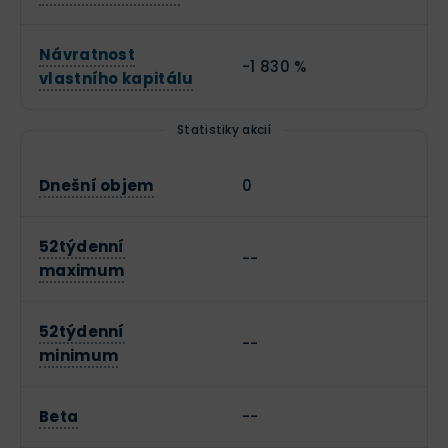
Návratnost
-1 830 %
vlastního kapitálu
Statistiky akcií
Dnešní objem
0
52týdenní
--
maximum
52týdenní
--
minimum
Beta
--