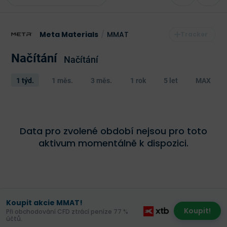
Meta Materials
/
MMAT
Načítání
Načítání
1 týd.
1 měs.
3 měs.
1 rok
5 let
MAX
Data pro zvolené období nejsou pro toto
aktivum momentálně k dispozici.
Koupit akcie MMAT!
Koupit!
Při obchodování CFD ztrácí peníze 77 %
účtů.